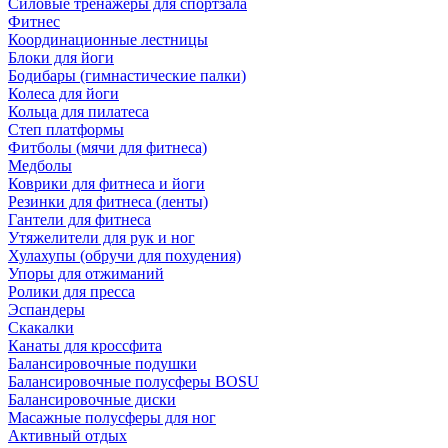
Силовые тренажеры для спортзала
Фитнес
Координационные лестницы
Блоки для йоги
Бодибары (гимнастические палки)
Колеса для йоги
Кольца для пилатеса
Степ платформы
Фитболы (мячи для фитнеса)
Медболы
Коврики для фитнеса и йоги
Резинки для фитнеса (ленты)
Гантели для фитнеса
Утяжелители для рук и ног
Хулахупы (обручи для похудения)
Упоры для отжиманий
Ролики для пресса
Эспандеры
Скакалки
Канаты для кроссфита
Балансировочные подушки
Балансировочные полусферы BOSU
Балансировочные диски
Масажные полусферы для ног
Активный отдых