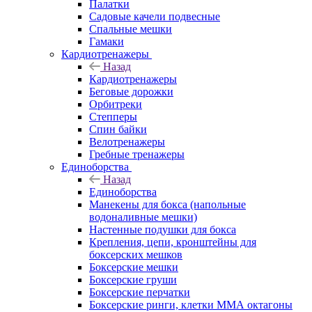
Палатки
Садовые качели подвесные
Спальные мешки
Гамаки
Кардиотренажеры
Назад
Кардиотренажеры
Беговые дорожки
Орбитреки
Степперы
Спин байки
Велотренажеры
Гребные тренажеры
Единоборства
Назад
Единоборства
Манекены для бокса (напольные
водоналивные мешки)
Настенные подушки для бокса
Крепления, цепи, кронштейны для
боксерских мешков
Боксерские мешки
Боксерские груши
Боксерские перчатки
Боксерские ринги, клетки ММА октагоны