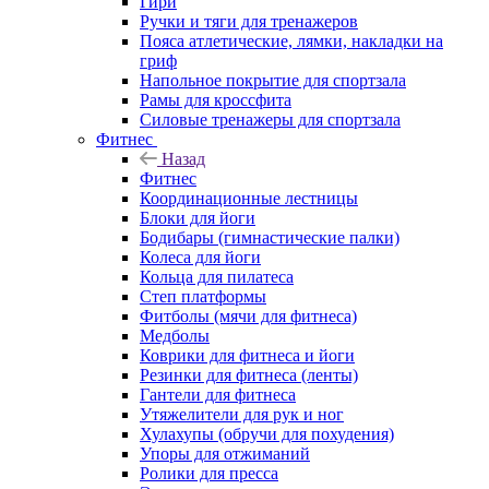
Гири
Ручки и тяги для тренажеров
Пояса атлетические, лямки, накладки на
гриф
Напольное покрытие для спортзала
Рамы для кроссфита
Силовые тренажеры для спортзала
Фитнес
Назад
Фитнес
Координационные лестницы
Блоки для йоги
Бодибары (гимнастические палки)
Колеса для йоги
Кольца для пилатеса
Степ платформы
Фитболы (мячи для фитнеса)
Медболы
Коврики для фитнеса и йоги
Резинки для фитнеса (ленты)
Гантели для фитнеса
Утяжелители для рук и ног
Хулахупы (обручи для похудения)
Упоры для отжиманий
Ролики для пресса