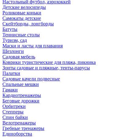
Настольный футбол, аэрохоккей
Детские велосипеды
Роликовые коньки
Самокаты детские
Скейтборды, лонгборды
Батуты
Теннисные столы
Туризм, сад
Маски и ласты для плавания
Шезлонги
Садовая мебель
Коврики туристические для пляжа, пикника
Зонты садовые и пляжные, тенты-парусы
Палатки
Садовые качели подвесные
Спальные мешки
Гамаки
Кардиотренажеры
Беговые дорожки
Орбитреки
Степперы
Спин байки
Велотренажеры
Гребные тренажеры
Единоборства