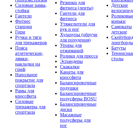
Резинки для
Силовые рамы,
Детские
фитнеса (ленты)
стойки
велосипе
Гантели для
Гантели
Роликовы
фитнеса
Фитнес
коньки
Утяжелители для
станции
Самокаты
рук и ног
Гири
детские
Хулахупы (обручи
Ручки и тяги
Скейтборд
для похудения)
для тренажеров
лонгборд
Упоры для
Пояса
Батуты
отжиманий
атлетические,
Теннисны
Ролики для пресса
лямки,
столы
Эспандеры
накладки на
Скакалки
гриф
Канаты для
Напольное
кроссфита
покрытие для
Балансировочные
спортзала
подушки
Рамы для
Балансировочные
кроссфита
полусферы BOSU
Силовые
Балансировочные
тренажеры для
диски
спортзала
Масажные
полусферы для
ног