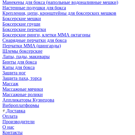
Манекены для бокса (напольные водоналивные мешки)
Настенные подушки для бокса
Крепления, цепи, кронштейны для боксерских мешков
Боксерские мешки
Боксерские груши
Боксерские перчатки
Боксерские ринги, клетки ММА октагоны
Снарядные перчатки для бокса
Перчатки MMA (шингарды)
Шлемы боксерские
Лапы, пады, макивары
Бинты для бокса
Капы для бокса
Защита ног
Защита паха, торса
Массаж
Массажные мячики
Массажные ролики
Аппликаторы Кузнецова
Виброплатформы
Доставка
Оплата
Производители
О нас
Контакты