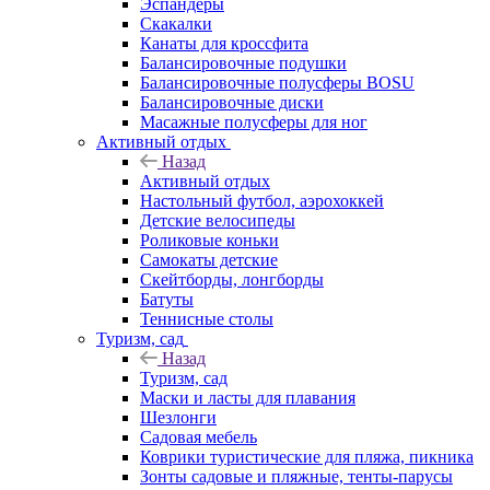
Эспандеры
Скакалки
Канаты для кроссфита
Балансировочные подушки
Балансировочные полусферы BOSU
Балансировочные диски
Масажные полусферы для ног
Активный отдых
Назад
Активный отдых
Настольный футбол, аэрохоккей
Детские велосипеды
Роликовые коньки
Самокаты детские
Скейтборды, лонгборды
Батуты
Теннисные столы
Туризм, сад
Назад
Туризм, сад
Маски и ласты для плавания
Шезлонги
Садовая мебель
Коврики туристические для пляжа, пикника
Зонты садовые и пляжные, тенты-парусы