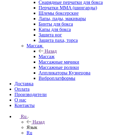
Снарядные перчатки для бокса
Перчатки MMA (шингарды)
Шлемы боксерские
Лапы, пады, макивары
Бинты для бокса
Капы для бокса
Защита ног
Защита паха, торса
Массаж
Назад
Массаж
Массажные мячики
Массажные ролики
Аппликаторы Кузнецова
Виброплатформы
Доставка
Оплата
Производители
О нас
Контакты
Ru
Назад
Язык
Ru