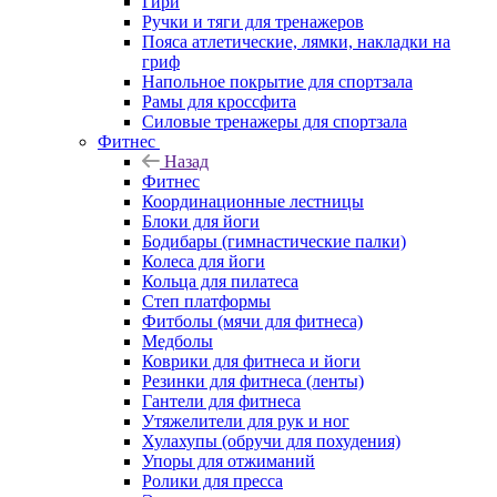
Гири
Ручки и тяги для тренажеров
Пояса атлетические, лямки, накладки на
гриф
Напольное покрытие для спортзала
Рамы для кроссфита
Силовые тренажеры для спортзала
Фитнес
Назад
Фитнес
Координационные лестницы
Блоки для йоги
Бодибары (гимнастические палки)
Колеса для йоги
Кольца для пилатеса
Степ платформы
Фитболы (мячи для фитнеса)
Медболы
Коврики для фитнеса и йоги
Резинки для фитнеса (ленты)
Гантели для фитнеса
Утяжелители для рук и ног
Хулахупы (обручи для похудения)
Упоры для отжиманий
Ролики для пресса