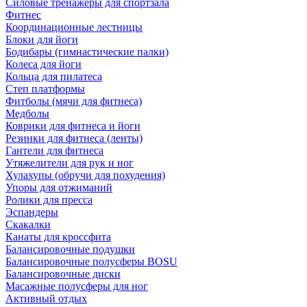
Силовые тренажеры для спортзала
Фитнес
Координационные лестницы
Блоки для йоги
Бодибары (гимнастические палки)
Колеса для йоги
Кольца для пилатеса
Степ платформы
Фитболы (мячи для фитнеса)
Медболы
Коврики для фитнеса и йоги
Резинки для фитнеса (ленты)
Гантели для фитнеса
Утяжелители для рук и ног
Хулахупы (обручи для похудения)
Упоры для отжиманий
Ролики для пресса
Эспандеры
Скакалки
Канаты для кроссфита
Балансировочные подушки
Балансировочные полусферы BOSU
Балансировочные диски
Масажные полусферы для ног
Активный отдых