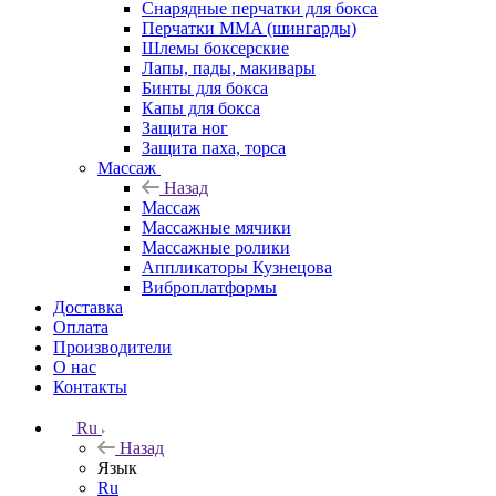
Снарядные перчатки для бокса
Перчатки MMA (шингарды)
Шлемы боксерские
Лапы, пады, макивары
Бинты для бокса
Капы для бокса
Защита ног
Защита паха, торса
Массаж
Назад
Массаж
Массажные мячики
Массажные ролики
Аппликаторы Кузнецова
Виброплатформы
Доставка
Оплата
Производители
О нас
Контакты
Ru
Назад
Язык
Ru