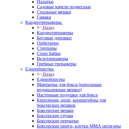
Палатки
Садовые качели подвесные
Спальные мешки
Гамаки
Кардиотренажеры
Назад
Кардиотренажеры
Беговые дорожки
Орбитреки
Степперы
Спин байки
Велотренажеры
Гребные тренажеры
Единоборства
Назад
Единоборства
Манекены для бокса (напольные
водоналивные мешки)
Настенные подушки для бокса
Крепления, цепи, кронштейны для
боксерских мешков
Боксерские мешки
Боксерские груши
Боксерские перчатки
Боксерские ринги, клетки ММА октагоны