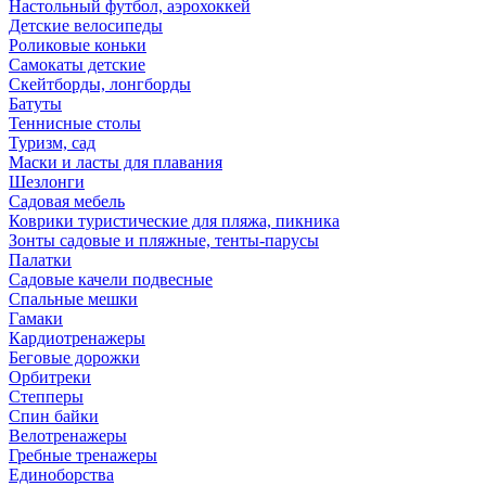
Настольный футбол, аэрохоккей
Детские велосипеды
Роликовые коньки
Самокаты детские
Скейтборды, лонгборды
Батуты
Теннисные столы
Туризм, сад
Маски и ласты для плавания
Шезлонги
Садовая мебель
Коврики туристические для пляжа, пикника
Зонты садовые и пляжные, тенты-парусы
Палатки
Садовые качели подвесные
Спальные мешки
Гамаки
Кардиотренажеры
Беговые дорожки
Орбитреки
Степперы
Спин байки
Велотренажеры
Гребные тренажеры
Единоборства