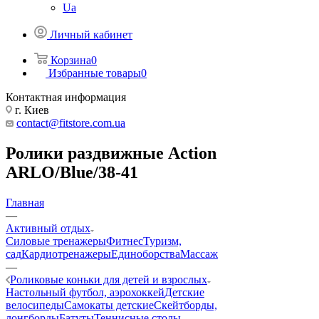
Ua
Личный кабинет
Корзина
0
Избранные товары
0
Контактная информация
г. Киев
contact@fitstore.com.ua
Ролики раздвижные Action
ARLO/Blue/38-41
Главная
—
Активный отдых
Силовые тренажеры
Фитнес
Туризм,
сад
Кардиотренажеры
Единоборства
Массаж
—
Роликовые коньки для детей и взрослых
Настольный футбол, аэрохоккей
Детские
велосипеды
Самокаты детские
Скейтборды,
лонгборды
Батуты
Теннисные столы