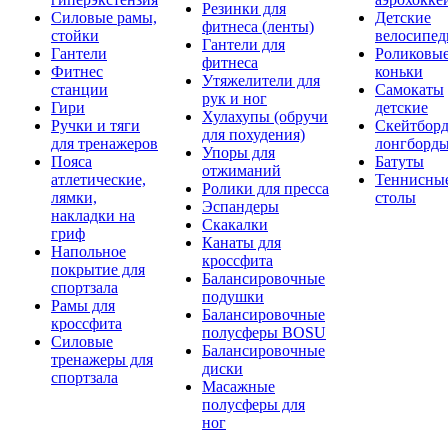
Резинки для
Силовые рамы,
Детские
фитнеса (ленты)
стойки
велосипе
Гантели для
Гантели
Роликовы
фитнеса
Фитнес
коньки
Утяжелители для
станции
Самокаты
рук и ног
Гири
детские
Хулахупы (обручи
Ручки и тяги
Скейтборд
для похудения)
для тренажеров
лонгборд
Упоры для
Пояса
Батуты
отжиманий
атлетические,
Теннисны
Ролики для пресса
лямки,
столы
Эспандеры
накладки на
Скакалки
гриф
Канаты для
Напольное
кроссфита
покрытие для
Балансировочные
спортзала
подушки
Рамы для
Балансировочные
кроссфита
полусферы BOSU
Силовые
Балансировочные
тренажеры для
диски
спортзала
Масажные
полусферы для
ног