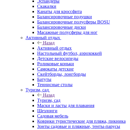
Эспандеры
Скакалки
Канаты для кроссфита
Балансировочные подушки
Балансировочные полусферы BOSU
Балансировочные диски
Масажные полусферы для ног
Активный отдых
Назад
Активный отдых
Настольный футбол, аэрохоккей
Детские велосипеды
Роликовые коньки
Самокаты детские
Скейтборды, лонгборды
Батуты
Теннисные столы
Туризм, сад
Назад
Туризм, сад
Маски и ласты для плавания
Шезлонги
Садовая мебель
Коврики туристические для пляжа, пикника
Зонты садовые и пляжные, тенты-парусы