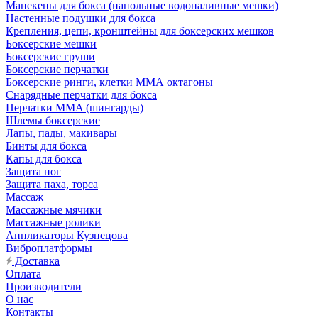
Манекены для бокса (напольные водоналивные мешки)
Настенные подушки для бокса
Крепления, цепи, кронштейны для боксерских мешков
Боксерские мешки
Боксерские груши
Боксерские перчатки
Боксерские ринги, клетки ММА октагоны
Снарядные перчатки для бокса
Перчатки MMA (шингарды)
Шлемы боксерские
Лапы, пады, макивары
Бинты для бокса
Капы для бокса
Защита ног
Защита паха, торса
Массаж
Массажные мячики
Массажные ролики
Аппликаторы Кузнецова
Виброплатформы
Доставка
Оплата
Производители
О нас
Контакты