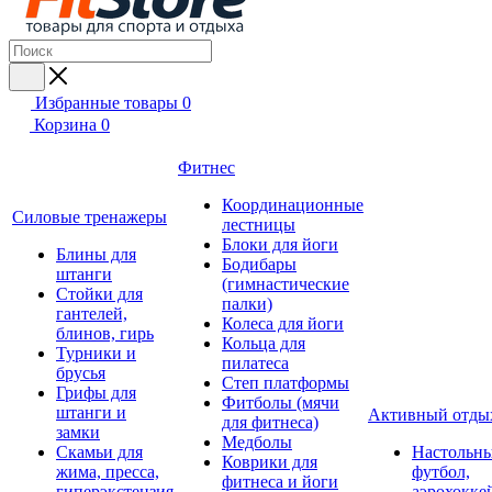
Избранные товары
0
Корзина
0
Фитнес
Координационные
Силовые тренажеры
лестницы
Блоки для йоги
Блины для
Бодибары
штанги
(гимнастические
Стойки для
палки)
гантелей,
Колеса для йоги
блинов, гирь
Кольца для
Турники и
пилатеса
брусья
Степ платформы
Грифы для
Фитболы (мячи
штанги и
Активный отды
для фитнеса)
замки
Медболы
Скамьи для
Настольн
Коврики для
жима, пресса,
футбол,
фитнеса и йоги
гиперэкстензия
аэрохокке