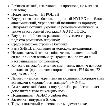
Ботинок легкий, изготовлен из прочного, но мягкого
нейлона;
Покрытие колес - HI-POLISH;
Внутренняя часть ботинка - прочный NYLEX и нейлон
анатомический, укрепленный поливинилхлоридом;
Шнуровка ботинка укреплена ремешком-липучкой, а
также двусторонней застежкой AUTO LOCK;
Внутренний ботинок раздвижной, усилен сверху
подъема ремешком-липучкой;
Средне-высокое строение ботинка;
Рама SHELL алюминиевая моноконструкционная;
Нижняя часть ботинка - облегченный алюминиевый
сплав, прикрепленный центральными болтами с
настраиваемым положением;
Колеса с высокой степенью сцепления, низким износом,
низким коэффициентом сопротивления - PU 64 мм, 72
мм, 76 мм 82А;
Лайнер - нейлон, укрепленный поливинилхлоридовыми
вставками с хорошей вентиляцией и VINYL;
Анатомический бандаж внутри лайнера обеспечивает
дополнительную фиксацию ноги;
Подшипники - АВЕС 5 carbon steel;
Застежка - шнурки и бакля;
Тормоз пяточный с возможностью демонтажа;