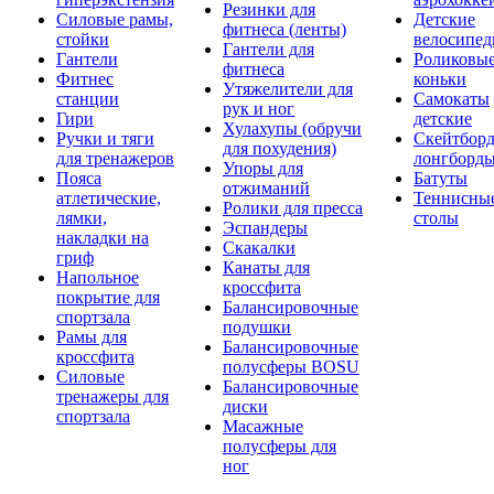
Резинки для
Силовые рамы,
Детские
фитнеса (ленты)
стойки
велосипе
Гантели для
Гантели
Роликовы
фитнеса
Фитнес
коньки
Утяжелители для
станции
Самокаты
рук и ног
Гири
детские
Хулахупы (обручи
Ручки и тяги
Скейтборд
для похудения)
для тренажеров
лонгборд
Упоры для
Пояса
Батуты
отжиманий
атлетические,
Теннисны
Ролики для пресса
лямки,
столы
Эспандеры
накладки на
Скакалки
гриф
Канаты для
Напольное
кроссфита
покрытие для
Балансировочные
спортзала
подушки
Рамы для
Балансировочные
кроссфита
полусферы BOSU
Силовые
Балансировочные
тренажеры для
диски
спортзала
Масажные
полусферы для
ног