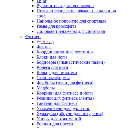
Гири
Ручки и тяги для тренажеров
Пояса атлетические, лямки, накладки на
гриф
Напольное покрытие для спортзала
Рамы для кроссфита
Силовые тренажеры для спортзала
Фитнес
Назад
Фитнес
Координационные лестницы
Блоки для йоги
Бодибары (гимнастические палки)
Колеса для йоги
Кольца для пилатеса
Степ платформы
Фитболы (мячи для фитнеса)
Медболы
Коврики для фитнеса и йоги
Резинки для фитнеса (ленты)
Гантели для фитнеса
Утяжелители для рук и ног
Хулахупы (обручи для похудения)
Упоры для отжиманий
Ролики для пресса