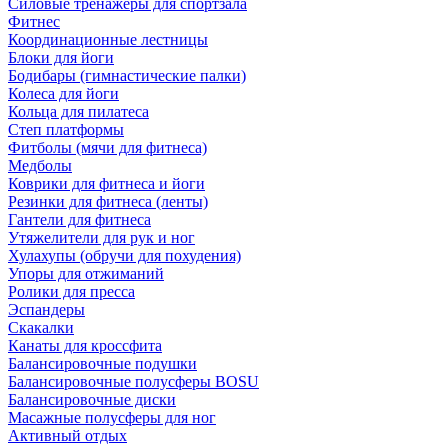
Силовые тренажеры для спортзала
Фитнес
Координационные лестницы
Блоки для йоги
Бодибары (гимнастические палки)
Колеса для йоги
Кольца для пилатеса
Степ платформы
Фитболы (мячи для фитнеса)
Медболы
Коврики для фитнеса и йоги
Резинки для фитнеса (ленты)
Гантели для фитнеса
Утяжелители для рук и ног
Хулахупы (обручи для похудения)
Упоры для отжиманий
Ролики для пресса
Эспандеры
Скакалки
Канаты для кроссфита
Балансировочные подушки
Балансировочные полусферы BOSU
Балансировочные диски
Масажные полусферы для ног
Активный отдых