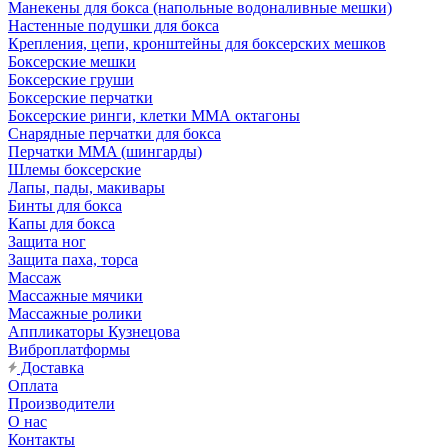
Манекены для бокса (напольные водоналивные мешки)
Настенные подушки для бокса
Крепления, цепи, кронштейны для боксерских мешков
Боксерские мешки
Боксерские груши
Боксерские перчатки
Боксерские ринги, клетки ММА октагоны
Снарядные перчатки для бокса
Перчатки MMA (шингарды)
Шлемы боксерские
Лапы, пады, макивары
Бинты для бокса
Капы для бокса
Защита ног
Защита паха, торса
Массаж
Массажные мячики
Массажные ролики
Аппликаторы Кузнецова
Виброплатформы
Доставка
Оплата
Производители
О нас
Контакты