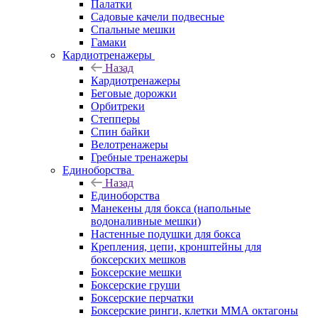
Палатки
Садовые качели подвесные
Спальные мешки
Гамаки
Кардиотренажеры
Назад
Кардиотренажеры
Беговые дорожки
Орбитреки
Степперы
Спин байки
Велотренажеры
Гребные тренажеры
Единоборства
Назад
Единоборства
Манекены для бокса (напольные
водоналивные мешки)
Настенные подушки для бокса
Крепления, цепи, кронштейны для
боксерских мешков
Боксерские мешки
Боксерские груши
Боксерские перчатки
Боксерские ринги, клетки ММА октагоны