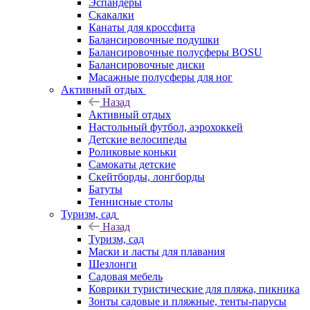
Эспандеры
Скакалки
Канаты для кроссфита
Балансировочные подушки
Балансировочные полусферы BOSU
Балансировочные диски
Масажные полусферы для ног
Активный отдых
Назад
Активный отдых
Настольный футбол, аэрохоккей
Детские велосипеды
Роликовые коньки
Самокаты детские
Скейтборды, лонгборды
Батуты
Теннисные столы
Туризм, сад
Назад
Туризм, сад
Маски и ласты для плавания
Шезлонги
Садовая мебель
Коврики туристические для пляжа, пикника
Зонты садовые и пляжные, тенты-парусы