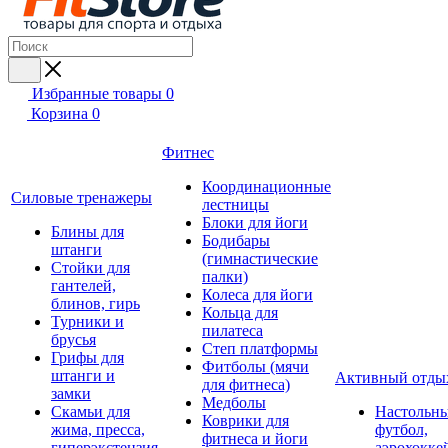
Избранные товары
0
Корзина
0
Фитнес
Координационные
Силовые тренажеры
лестницы
Блоки для йоги
Блины для
Бодибары
штанги
(гимнастические
Стойки для
палки)
гантелей,
Колеса для йоги
блинов, гирь
Кольца для
Турники и
пилатеса
брусья
Степ платформы
Грифы для
Фитболы (мячи
штанги и
Активный отды
для фитнеса)
замки
Медболы
Скамьи для
Настольн
Коврики для
жима, пресса,
футбол,
фитнеса и йоги
гиперэкстензия
аэрохокке