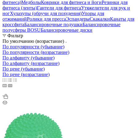
фитнеса)
Медболы
Коврики для фитнеса и йоги
Резинки для
фитнеса (ленты)
Гантели для фитнеса
Утяжелители для рук и
ног
Хулахупы (обручи для похудения)
Упоры для
отжиманий
Ролики для пресса
Эспандеры
Скакалки
Канаты для
кроссфита
Балансировочные подушки
Балансировочные
полусферы BOSU
Балансировочные диски
Фильтр
По умолчанию (возрастание)
По популярности (убывание)
По популярности (возрастание)
По алфавиту (убывание)
По алфавиту (возрастание)
По цене (убывание)
По цене (возрастание)