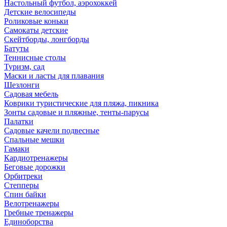
Настольный футбол, аэрохоккей
Детские велосипеды
Роликовые коньки
Самокаты детские
Скейтборды, лонгборды
Батуты
Теннисные столы
Туризм, сад
Маски и ласты для плавания
Шезлонги
Садовая мебель
Коврики туристические для пляжа, пикника
Зонты садовые и пляжные, тенты-парусы
Палатки
Садовые качели подвесные
Спальные мешки
Гамаки
Кардиотренажеры
Беговые дорожки
Орбитреки
Степперы
Спин байки
Велотренажеры
Гребные тренажеры
Единоборства