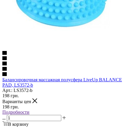
Балансировочная массажная полусфера LiveUp BALANCE
PAD, LS3572-b
Арт.: LS3572-b
198
грн.
Варианты цен
198
грн.
Подробности
В корзину