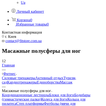
Ua
Личный кабинет
Корзина
0
Избранные товары
0
Контактная информация
г. Киев
contact@fitstore.com.ua
Масажные полусферы для ног
12
Главная
—
Фитнес
Силовые тренажеры
Активный отдых
Туризм,
сад
Кардиотренажеры
Единоборства
Массаж
—
Масажные полусферы для ног
Координационные лестницы
Блоки для йоги
Бодибары
(гимнастические палки)
Колеса для йоги
Кольца для
пилатеса
Степ платформы
Фитболы (мячи для