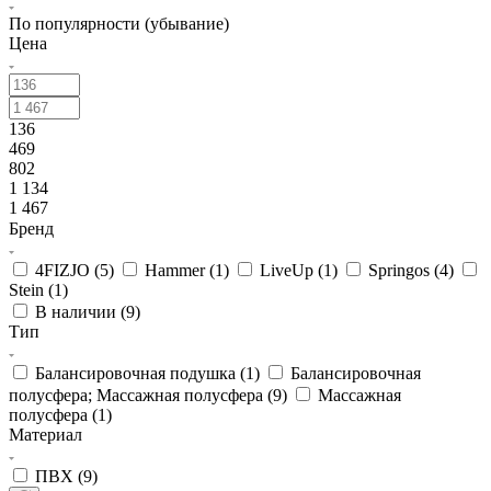
По популярности (убывание)
Цена
136
469
802
1 134
1 467
Бренд
4FIZJO (
5
)
Hammer (
1
)
LiveUp (
1
)
Springos (
4
)
Stein (
1
)
В наличии (
9
)
Тип
Балансировочная подушка (
1
)
Балансировочная
полусфера; Массажная полусфера (
9
)
Массажная
полусфера (
1
)
Материал
ПВХ (
9
)