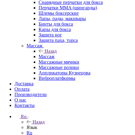
Снарядные перчатки для бокса
Перчатки MMA (шингарды)
Шлемы боксерские
Лапы, пады, макивары
Бинты для бокса
Капы для бокса
Защита ног
Защита паха, торса
Массаж
Назад
Массаж
Массажные мячики
Массажные ролики
Аппликаторы Кузнецова
Виброплатформы
Доставка
Оплата
Производители
О нас
Контакты
Ru
Назад
Язык
Ru