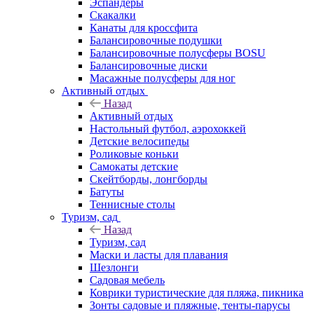
Эспандеры
Скакалки
Канаты для кроссфита
Балансировочные подушки
Балансировочные полусферы BOSU
Балансировочные диски
Масажные полусферы для ног
Активный отдых
Назад
Активный отдых
Настольный футбол, аэрохоккей
Детские велосипеды
Роликовые коньки
Самокаты детские
Скейтборды, лонгборды
Батуты
Теннисные столы
Туризм, сад
Назад
Туризм, сад
Маски и ласты для плавания
Шезлонги
Садовая мебель
Коврики туристические для пляжа, пикника
Зонты садовые и пляжные, тенты-парусы