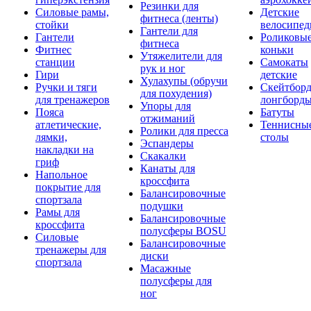
Резинки для
Силовые рамы,
Детские
фитнеса (ленты)
стойки
велосипе
Гантели для
Гантели
Роликовы
фитнеса
Фитнес
коньки
Утяжелители для
станции
Самокаты
рук и ног
Гири
детские
Хулахупы (обручи
Ручки и тяги
Скейтборд
для похудения)
для тренажеров
лонгборд
Упоры для
Пояса
Батуты
отжиманий
атлетические,
Теннисны
Ролики для пресса
лямки,
столы
Эспандеры
накладки на
Скакалки
гриф
Канаты для
Напольное
кроссфита
покрытие для
Балансировочные
спортзала
подушки
Рамы для
Балансировочные
кроссфита
полусферы BOSU
Силовые
Балансировочные
тренажеры для
диски
спортзала
Масажные
полусферы для
ног