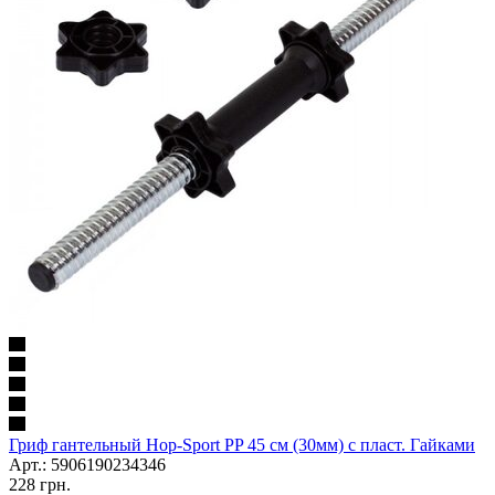
Гриф гантельный Hop-Sport PP 45 см (30мм) с пласт. Гайками
Арт.: 5906190234346
228
грн.