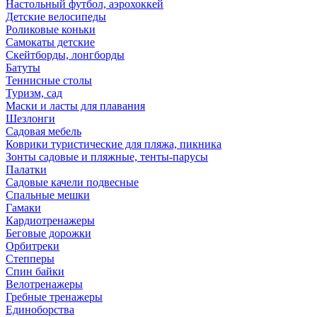
Настольный футбол, аэрохоккей
Детские велосипеды
Роликовые коньки
Самокаты детские
Скейтборды, лонгборды
Батуты
Теннисные столы
Туризм, сад
Маски и ласты для плавания
Шезлонги
Садовая мебель
Коврики туристические для пляжа, пикника
Зонты садовые и пляжные, тенты-парусы
Палатки
Садовые качели подвесные
Спальные мешки
Гамаки
Кардиотренажеры
Беговые дорожки
Орбитреки
Степперы
Спин байки
Велотренажеры
Гребные тренажеры
Единоборства