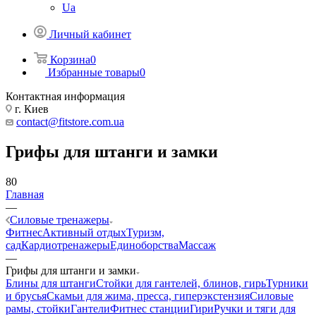
Ua
Личный кабинет
Корзина
0
Избранные товары
0
Контактная информация
г. Киев
contact@fitstore.com.ua
Грифы для штанги и замки
80
Главная
—
Силовые тренажеры
Фитнес
Активный отдых
Туризм,
сад
Кардиотренажеры
Единоборства
Массаж
—
Грифы для штанги и замки
Блины для штанги
Стойки для гантелей, блинов, гирь
Турники
и брусья
Скамьи для жима, пресса, гиперэкстензия
Силовые
рамы, стойки
Гантели
Фитнес станции
Гири
Ручки и тяги для