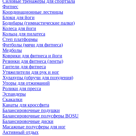
Силовые тренажеры для спортзала
Фитнес
Координационные лестницы
Блоки для йоги
Бодибары (гимнастические палки)
Колеса для йоги
Кольца для пилатеса
Степ платформы
Фитболы (мячи для фитнеса)
Медболы
Коврики для фитнеса и йоги
Резинки для фитнеса (ленты)
Гантели для фитнеса
Утяжелители для рук и ног
Хулахупы (обручи для похудения)
Упоры для отжиманий
Ролики для пресса
Эспандеры
Скакалки
Канаты для кроссфита
Балансировочные подушки
Балансировочные полусферы BOSU
Балансировочные диски
Масажные полусферы для ног
Активный отдых