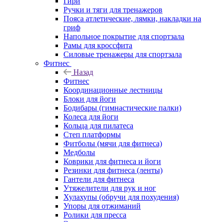
Гири
Ручки и тяги для тренажеров
Пояса атлетические, лямки, накладки на
гриф
Напольное покрытие для спортзала
Рамы для кроссфита
Силовые тренажеры для спортзала
Фитнес
Назад
Фитнес
Координационные лестницы
Блоки для йоги
Бодибары (гимнастические палки)
Колеса для йоги
Кольца для пилатеса
Степ платформы
Фитболы (мячи для фитнеса)
Медболы
Коврики для фитнеса и йоги
Резинки для фитнеса (ленты)
Гантели для фитнеса
Утяжелители для рук и ног
Хулахупы (обручи для похудения)
Упоры для отжиманий
Ролики для пресса