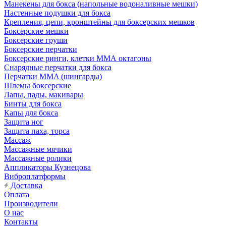
Манекены для бокса (напольные водоналивные мешки)
Настенные подушки для бокса
Крепления, цепи, кронштейны для боксерских мешков
Боксерские мешки
Боксерские груши
Боксерские перчатки
Боксерские ринги, клетки ММА октагоны
Снарядные перчатки для бокса
Перчатки MMA (шингарды)
Шлемы боксерские
Лапы, пады, макивары
Бинты для бокса
Капы для бокса
Защита ног
Защита паха, торса
Массаж
Массажные мячики
Массажные ролики
Аппликаторы Кузнецова
Виброплатформы
Доставка
Оплата
Производители
О нас
Контакты