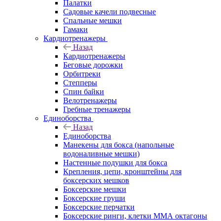
Палатки
Садовые качели подвесные
Спальные мешки
Гамаки
Кардиотренажеры
Назад
Кардиотренажеры
Беговые дорожки
Орбитреки
Степперы
Спин байки
Велотренажеры
Гребные тренажеры
Единоборства
Назад
Единоборства
Манекены для бокса (напольные
водоналивные мешки)
Настенные подушки для бокса
Крепления, цепи, кронштейны для
боксерских мешков
Боксерские мешки
Боксерские груши
Боксерские перчатки
Боксерские ринги, клетки ММА октагоны