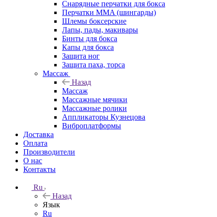
Снарядные перчатки для бокса
Перчатки MMA (шингарды)
Шлемы боксерские
Лапы, пады, макивары
Бинты для бокса
Капы для бокса
Защита ног
Защита паха, торса
Массаж
Назад
Массаж
Массажные мячики
Массажные ролики
Аппликаторы Кузнецова
Виброплатформы
Доставка
Оплата
Производители
О нас
Контакты
Ru
Назад
Язык
Ru