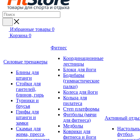
Избранные товары
0
Корзина
0
Фитнес
Координационные
Силовые тренажеры
лестницы
Блоки для йоги
Блины для
Бодибары
штанги
(гимнастические
Стойки для
палки)
гантелей,
Колеса для йоги
блинов, гирь
Кольца для
Турники и
пилатеса
брусья
Степ платформы
Грифы для
Фитболы (мячи
штанги и
Активный отды
для фитнеса)
замки
Медболы
Скамьи для
Настольн
Коврики для
жима, пресса,
футбол,
фитнеса и йоги
гиперэкстензия
аэрохокке