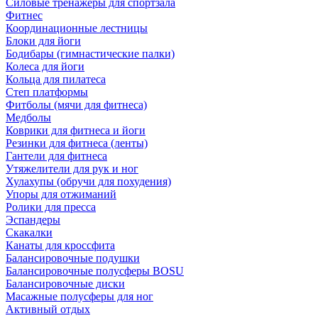
Силовые тренажеры для спортзала
Фитнес
Координационные лестницы
Блоки для йоги
Бодибары (гимнастические палки)
Колеса для йоги
Кольца для пилатеса
Степ платформы
Фитболы (мячи для фитнеса)
Медболы
Коврики для фитнеса и йоги
Резинки для фитнеса (ленты)
Гантели для фитнеса
Утяжелители для рук и ног
Хулахупы (обручи для похудения)
Упоры для отжиманий
Ролики для пресса
Эспандеры
Скакалки
Канаты для кроссфита
Балансировочные подушки
Балансировочные полусферы BOSU
Балансировочные диски
Масажные полусферы для ног
Активный отдых