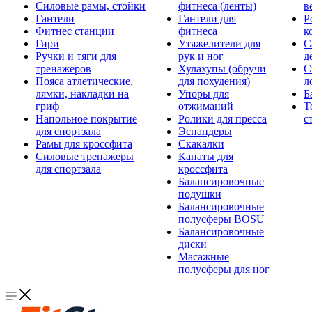
Силовые рамы, стойки
фитнеса (ленты)
в
Гантели
Гантели для
Р
Фитнес станции
фитнеса
к
Гири
Утяжелители для
С
Ручки и тяги для
рук и ног
д
тренажеров
Хулахупы (обручи
С
Пояса атлетические,
для похудения)
л
лямки, накладки на
Упоры для
Б
гриф
отжиманий
Т
Напольное покрытие
Ролики для пресса
с
для спортзала
Эспандеры
Рамы для кроссфита
Скакалки
Силовые тренажеры
Канаты для
для спортзала
кроссфита
Балансировочные
подушки
Балансировочные
полусферы BOSU
Балансировочные
диски
Масажные
полусферы для ног