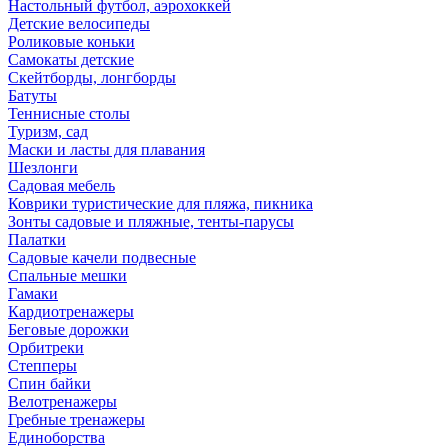
Настольный футбол, аэрохоккей
Детские велосипеды
Роликовые коньки
Самокаты детские
Скейтборды, лонгборды
Батуты
Теннисные столы
Туризм, сад
Маски и ласты для плавания
Шезлонги
Садовая мебель
Коврики туристические для пляжа, пикника
Зонты садовые и пляжные, тенты-парусы
Палатки
Садовые качели подвесные
Спальные мешки
Гамаки
Кардиотренажеры
Беговые дорожки
Орбитреки
Степперы
Спин байки
Велотренажеры
Гребные тренажеры
Единоборства