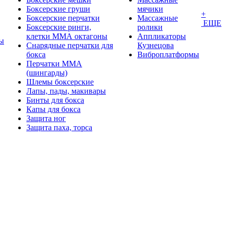
Боксерские груши
мячики
+
Боксерские перчатки
Массажные
ЕЩЕ
Боксерские ринги,
ролики
клетки ММА октагоны
Аппликаторы
ы
Снарядные перчатки для
Кузнецова
бокса
Виброплатформы
Перчатки MMA
(шингарды)
Шлемы боксерские
Лапы, пады, макивары
Бинты для бокса
Капы для бокса
Защита ног
Защита паха, торса