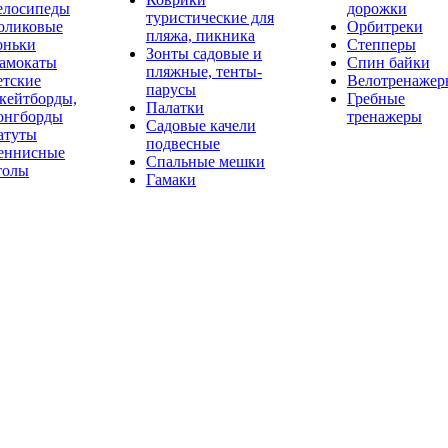
елосипеды
дорожки
туристические для
оликовые
Орбитреки
пляжа, пикника
оньки
Степперы
Зонты садовые и
амокаты
Спин байки
пляжные, тенты-
етские
Велотренажер
парусы
кейтборды,
Гребные
Палатки
онгборды
тренажеры
Садовые качели
атуты
подвесные
еннисные
Спальные мешки
толы
Гамаки