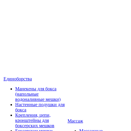
Единоборства
Манекены для бокса
(напольные
водоналивные мешки)
Настенные подушки для
бокса
Крепления, цепи,
кронштейны для
Массаж
боксерских мешков
Боксерские мешки
Массажные