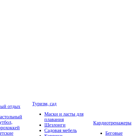
Туризм, сад
ый отдых
Маски и ласты для
астольный
плавания
утбол,
Кардиотренажеры
Шезлонги
эрохоккей
Садовая мебель
етские
Беговые
Коврики