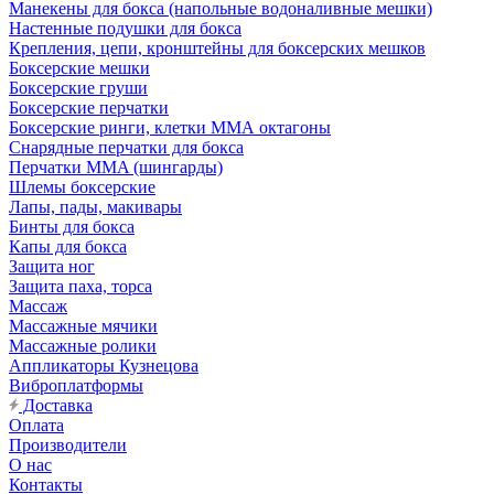
Манекены для бокса (напольные водоналивные мешки)
Настенные подушки для бокса
Крепления, цепи, кронштейны для боксерских мешков
Боксерские мешки
Боксерские груши
Боксерские перчатки
Боксерские ринги, клетки ММА октагоны
Снарядные перчатки для бокса
Перчатки MMA (шингарды)
Шлемы боксерские
Лапы, пады, макивары
Бинты для бокса
Капы для бокса
Защита ног
Защита паха, торса
Массаж
Массажные мячики
Массажные ролики
Аппликаторы Кузнецова
Виброплатформы
Доставка
Оплата
Производители
О нас
Контакты