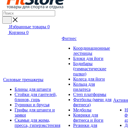
Избранные товары
0
Корзина
0
Фитнес
Координационные
лестницы
Блоки для йоги
Бодибары
(гимнастические
палки)
Колеса для йоги
Силовые тренажеры
Кольца для
Блины для штанги
пилатеса
Стойки для гантелей,
Степ платформы
блинов, гирь
Фитболы (мячи для
Активн
Турники и брусья
фитнеса)
Грифы для штанги и
Медболы
Н
замки
Коврики для
ф
Скамьи для жима,
фитнеса и йоги
а
пресса, гиперэкстензия
Резинки для
Д