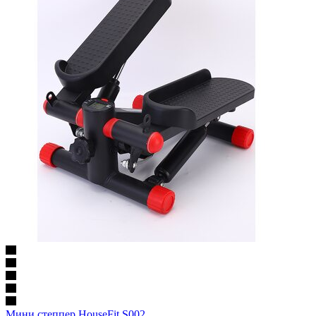
Мини степпер HouseFit S002