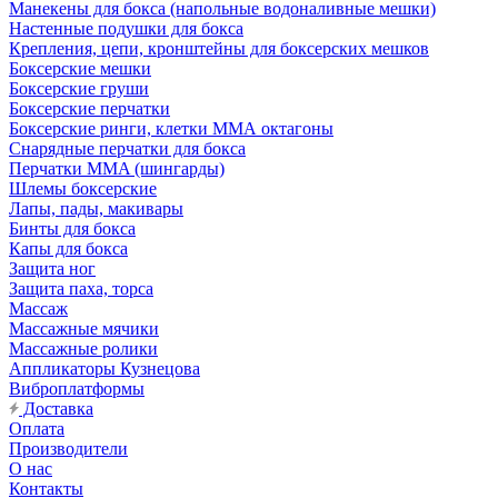
Манекены для бокса (напольные водоналивные мешки)
Настенные подушки для бокса
Крепления, цепи, кронштейны для боксерских мешков
Боксерские мешки
Боксерские груши
Боксерские перчатки
Боксерские ринги, клетки ММА октагоны
Снарядные перчатки для бокса
Перчатки MMA (шингарды)
Шлемы боксерские
Лапы, пады, макивары
Бинты для бокса
Капы для бокса
Защита ног
Защита паха, торса
Массаж
Массажные мячики
Массажные ролики
Аппликаторы Кузнецова
Виброплатформы
Доставка
Оплата
Производители
О нас
Контакты