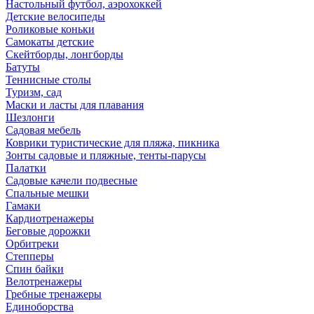
Настольный футбол, аэрохоккей
Детские велосипеды
Роликовые коньки
Самокаты детские
Скейтборды, лонгборды
Батуты
Теннисные столы
Туризм, сад
Маски и ласты для плавания
Шезлонги
Садовая мебель
Коврики туристические для пляжа, пикника
Зонты садовые и пляжные, тенты-парусы
Палатки
Садовые качели подвесные
Спальные мешки
Гамаки
Кардиотренажеры
Беговые дорожки
Орбитреки
Степперы
Спин байки
Велотренажеры
Гребные тренажеры
Единоборства