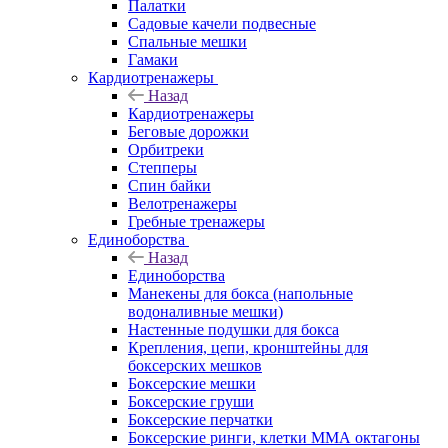
Палатки
Садовые качели подвесные
Спальные мешки
Гамаки
Кардиотренажеры
Назад
Кардиотренажеры
Беговые дорожки
Орбитреки
Степперы
Спин байки
Велотренажеры
Гребные тренажеры
Единоборства
Назад
Единоборства
Манекены для бокса (напольные
водоналивные мешки)
Настенные подушки для бокса
Крепления, цепи, кронштейны для
боксерских мешков
Боксерские мешки
Боксерские груши
Боксерские перчатки
Боксерские ринги, клетки ММА октагоны