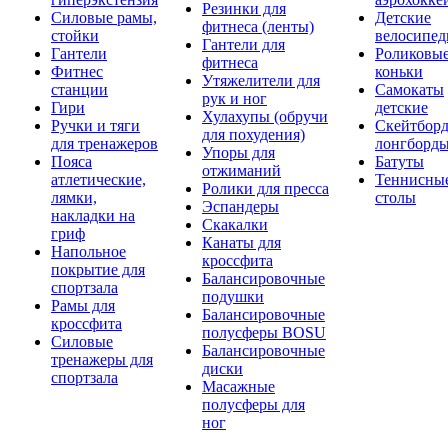
Резинки для
Силовые рамы,
Детские
фитнеса (ленты)
стойки
велосипе
Гантели для
Гантели
Роликовы
фитнеса
Фитнес
коньки
Утяжелители для
станции
Самокаты
рук и ног
Гири
детские
Хулахупы (обручи
Ручки и тяги
Скейтборд
для похудения)
для тренажеров
лонгборд
Упоры для
Пояса
Батуты
отжиманий
атлетические,
Теннисны
Ролики для пресса
лямки,
столы
Эспандеры
накладки на
Скакалки
гриф
Канаты для
Напольное
кроссфита
покрытие для
Балансировочные
спортзала
подушки
Рамы для
Балансировочные
кроссфита
полусферы BOSU
Силовые
Балансировочные
тренажеры для
диски
спортзала
Масажные
полусферы для
ног