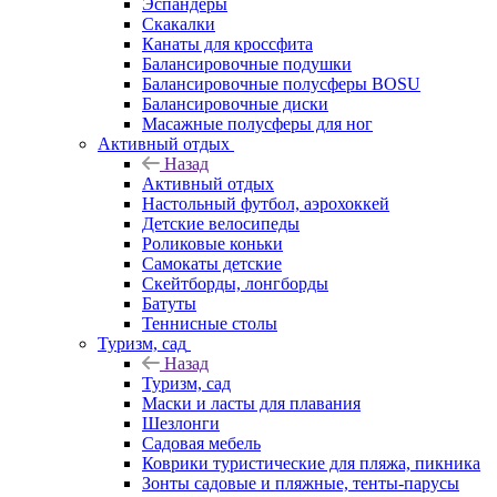
Эспандеры
Скакалки
Канаты для кроссфита
Балансировочные подушки
Балансировочные полусферы BOSU
Балансировочные диски
Масажные полусферы для ног
Активный отдых
Назад
Активный отдых
Настольный футбол, аэрохоккей
Детские велосипеды
Роликовые коньки
Самокаты детские
Скейтборды, лонгборды
Батуты
Теннисные столы
Туризм, сад
Назад
Туризм, сад
Маски и ласты для плавания
Шезлонги
Садовая мебель
Коврики туристические для пляжа, пикника
Зонты садовые и пляжные, тенты-парусы