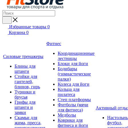
Избранные товары
0
Корзина
0
Фитнес
Координационные
Силовые тренажеры
лестницы
Блоки для йоги
Блины для
Бодибары
штанги
(гимнастические
Стойки для
палки)
гантелей,
Колеса для йоги
блинов, гирь
Кольца для
Турники и
пилатеса
брусья
Степ платформы
Грифы для
Фитболы (мячи
штанги и
Активный отды
для фитнеса)
замки
Медболы
Скамьи для
Настольн
Коврики для
жима, пресса,
футбол,
фитнеса и йоги
гиперэкстензия
аэрохокке