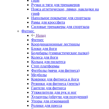
Гири
Ручки и тяги для тренажеров
Пояса атлетические, лямки, накладки на
гриф
Напольное покрытие для спортзала
Рамы для кроссфита
Силовые тренажеры для спортзала
Фитнес
Назад
Фитнес
Координационные лестницы
Блоки для йоги
Бодибары (гимнастические палки)
Колеса для йоги
Кольца для пилатеса
Степ платформы
Фитболы (мячи для фитнеса)
Медболы
Коврики для фитнеса и йоги
Резинки для фитнеса (ленты)
Гантели для фитнеса
Утяжелители для рук и ног
Хулахупы (обручи для похудения)
Упоры для отжиманий
Ролики для пресса