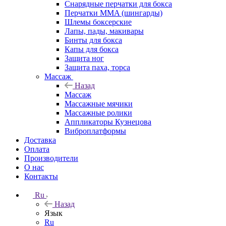
Снарядные перчатки для бокса
Перчатки MMA (шингарды)
Шлемы боксерские
Лапы, пады, макивары
Бинты для бокса
Капы для бокса
Защита ног
Защита паха, торса
Массаж
Назад
Массаж
Массажные мячики
Массажные ролики
Аппликаторы Кузнецова
Виброплатформы
Доставка
Оплата
Производители
О нас
Контакты
Ru
Назад
Язык
Ru