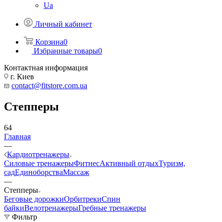
Ua
Личный кабинет
Корзина
0
Избранные товары
0
Контактная информация
г. Киев
contact@fitstore.com.ua
Степперы
64
Главная
—
Кардиотренажеры
Силовые тренажеры
Фитнес
Активный отдых
Туризм,
сад
Единоборства
Массаж
—
Степперы
Беговые дорожки
Орбитреки
Спин
байки
Велотренажеры
Гребные тренажеры
Фильтр