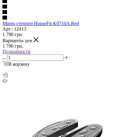
Мини степпер HouseFit K0710A Red
Арт.: 12413
1 790
грн.
Варианты цен
1 790
грн.
Подробности
В корзину