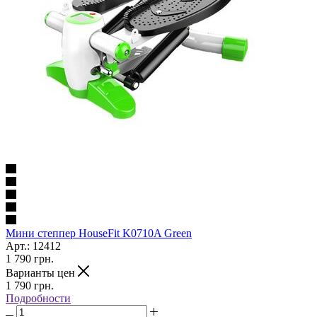
Мини степпер HouseFit K0710A Green
Арт.: 12412
1 790
грн.
Варианты цен
1 790
грн.
Подробности