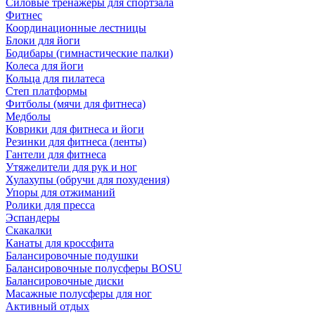
Силовые тренажеры для спортзала
Фитнес
Координационные лестницы
Блоки для йоги
Бодибары (гимнастические палки)
Колеса для йоги
Кольца для пилатеса
Степ платформы
Фитболы (мячи для фитнеса)
Медболы
Коврики для фитнеса и йоги
Резинки для фитнеса (ленты)
Гантели для фитнеса
Утяжелители для рук и ног
Хулахупы (обручи для похудения)
Упоры для отжиманий
Ролики для пресса
Эспандеры
Скакалки
Канаты для кроссфита
Балансировочные подушки
Балансировочные полусферы BOSU
Балансировочные диски
Масажные полусферы для ног
Активный отдых