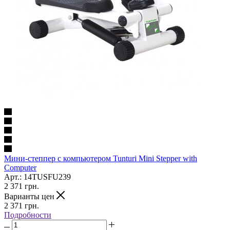
Мини-степпер с компьютером Tunturi Mini Stepper with
Computer
Арт.: 14TUSFU239
2 371
грн.
Варианты цен
2 371
грн.
Подробности