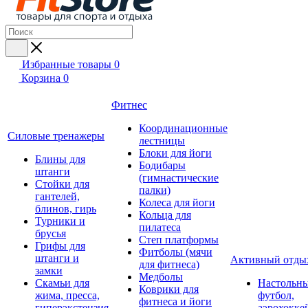
Избранные товары
0
Корзина
0
Фитнес
Координационные
Силовые тренажеры
лестницы
Блоки для йоги
Блины для
Бодибары
штанги
(гимнастические
Стойки для
палки)
гантелей,
Колеса для йоги
блинов, гирь
Кольца для
Турники и
пилатеса
брусья
Степ платформы
Грифы для
Фитболы (мячи
штанги и
Активный отды
для фитнеса)
замки
Медболы
Скамьи для
Настольн
Коврики для
жима, пресса,
футбол,
фитнеса и йоги
гиперэкстензия
аэрохокке