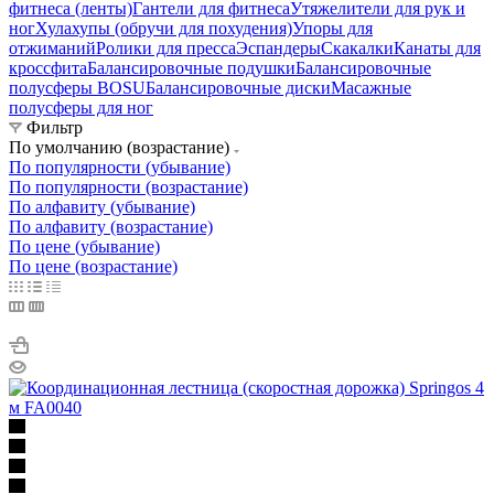
фитнеса (ленты)
Гантели для фитнеса
Утяжелители для рук и
ног
Хулахупы (обручи для похудения)
Упоры для
отжиманий
Ролики для пресса
Эспандеры
Скакалки
Канаты для
кроссфита
Балансировочные подушки
Балансировочные
полусферы BOSU
Балансировочные диски
Масажные
полусферы для ног
Фильтр
По умолчанию (возрастание)
По популярности (убывание)
По популярности (возрастание)
По алфавиту (убывание)
По алфавиту (возрастание)
По цене (убывание)
По цене (возрастание)