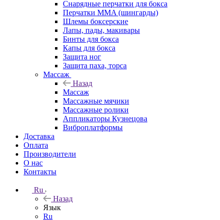
Снарядные перчатки для бокса
Перчатки MMA (шингарды)
Шлемы боксерские
Лапы, пады, макивары
Бинты для бокса
Капы для бокса
Защита ног
Защита паха, торса
Массаж
Назад
Массаж
Массажные мячики
Массажные ролики
Аппликаторы Кузнецова
Виброплатформы
Доставка
Оплата
Производители
О нас
Контакты
Ru
Назад
Язык
Ru