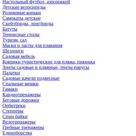
Настольный футбол, аэрохоккей
Детские велосипеды
Роликовые коньки
Самокаты детские
Скейтборды, лонгборды
Батуты
Теннисные столы
Туризм, сад
Маски и ласты для плавания
Шезлонги
Садовая мебель
Коврики туристические для пляжа, пикника
Зонты садовые и пляжные, тенты-парусы
Палатки
Садовые качели подвесные
Спальные мешки
Гамаки
Кардиотренажеры
Беговые дорожки
Орбитреки
Степперы
Спин байки
Велотренажеры
Гребные тренажеры
Единоборства