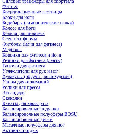
Силовые тренажеры для спортзала
Фитнес
Координационные лестницы
Блоки для йоги
Бодибары (гимнастические палки)
Колеса для йоги
Кольца для пилатеса
Степ платформы
Фитболы (мячи для фитнеса)
Медболы
Коврики для фитнеса и йоги
Резинки для фитнеса (ленты)
Гантели для фитнеса
Утяжелители для рук и ног
Хулахупы (обручи для похудения)
Упоры для отжиманий
Ролики для пресса
Эспандеры
Скакалки
Канаты для кроссфита
Балансировочные подушки
Балансировочные полусферы BOSU
Балансировочные диски
Масажные полусферы для ног
Активный отдых