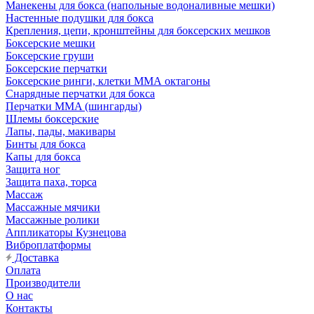
Манекены для бокса (напольные водоналивные мешки)
Настенные подушки для бокса
Крепления, цепи, кронштейны для боксерских мешков
Боксерские мешки
Боксерские груши
Боксерские перчатки
Боксерские ринги, клетки ММА октагоны
Снарядные перчатки для бокса
Перчатки MMA (шингарды)
Шлемы боксерские
Лапы, пады, макивары
Бинты для бокса
Капы для бокса
Защита ног
Защита паха, торса
Массаж
Массажные мячики
Массажные ролики
Аппликаторы Кузнецова
Виброплатформы
Доставка
Оплата
Производители
О нас
Контакты