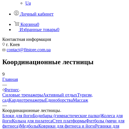
Ua
Личный кабинет
Корзина
0
Избранные товары
0
Контактная информация
г. Киев
contact@fitstore.com.ua
Координационные лестницы
9
Главная
—
Фитнес
Силовые тренажеры
Активный отдых
Туризм,
сад
Кардиотренажеры
Единоборства
Массаж
—
Координационные лестницы
Блоки для йоги
Бодибары (гимнастические палки)
Колеса для
йоги
Кольца для пилатеса
Степ платформы
Фитболы (мячи для
фитнеса)
Медболы
Коврики для фитнеса и йоги
Резинки для