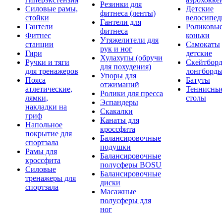
Резинки для
Силовые рамы,
Детские
фитнеса (ленты)
стойки
велосипе
Гантели для
Гантели
Роликовы
фитнеса
Фитнес
коньки
Утяжелители для
станции
Самокаты
рук и ног
Гири
детские
Хулахупы (обручи
Ручки и тяги
Скейтборд
для похудения)
для тренажеров
лонгборд
Упоры для
Пояса
Батуты
отжиманий
атлетические,
Теннисны
Ролики для пресса
лямки,
столы
Эспандеры
накладки на
Скакалки
гриф
Канаты для
Напольное
кроссфита
покрытие для
Балансировочные
спортзала
подушки
Рамы для
Балансировочные
кроссфита
полусферы BOSU
Силовые
Балансировочные
тренажеры для
диски
спортзала
Масажные
полусферы для
ног