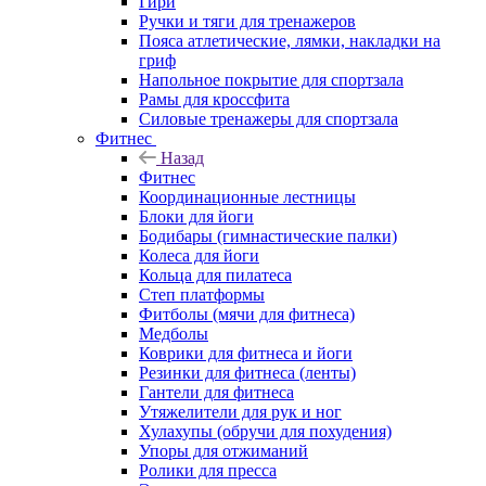
Гири
Ручки и тяги для тренажеров
Пояса атлетические, лямки, накладки на
гриф
Напольное покрытие для спортзала
Рамы для кроссфита
Силовые тренажеры для спортзала
Фитнес
Назад
Фитнес
Координационные лестницы
Блоки для йоги
Бодибары (гимнастические палки)
Колеса для йоги
Кольца для пилатеса
Степ платформы
Фитболы (мячи для фитнеса)
Медболы
Коврики для фитнеса и йоги
Резинки для фитнеса (ленты)
Гантели для фитнеса
Утяжелители для рук и ног
Хулахупы (обручи для похудения)
Упоры для отжиманий
Ролики для пресса