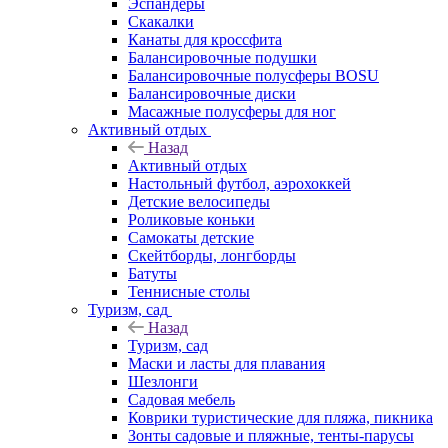
Эспандеры
Скакалки
Канаты для кроссфита
Балансировочные подушки
Балансировочные полусферы BOSU
Балансировочные диски
Масажные полусферы для ног
Активный отдых
Назад
Активный отдых
Настольный футбол, аэрохоккей
Детские велосипеды
Роликовые коньки
Самокаты детские
Скейтборды, лонгборды
Батуты
Теннисные столы
Туризм, сад
Назад
Туризм, сад
Маски и ласты для плавания
Шезлонги
Садовая мебель
Коврики туристические для пляжа, пикника
Зонты садовые и пляжные, тенты-парусы