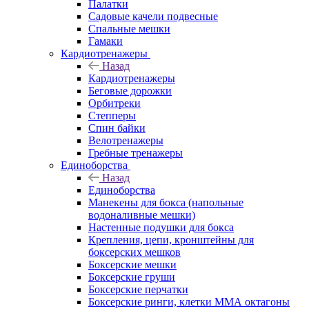
Палатки
Садовые качели подвесные
Спальные мешки
Гамаки
Кардиотренажеры
Назад
Кардиотренажеры
Беговые дорожки
Орбитреки
Степперы
Спин байки
Велотренажеры
Гребные тренажеры
Единоборства
Назад
Единоборства
Манекены для бокса (напольные
водоналивные мешки)
Настенные подушки для бокса
Крепления, цепи, кронштейны для
боксерских мешков
Боксерские мешки
Боксерские груши
Боксерские перчатки
Боксерские ринги, клетки ММА октагоны