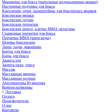
Манекены для бокса (напольные водоналивные мешки)
Настенные подушки для бокса
Крепления, цепи, кронштейны для боксерских мешков
Боксерские мешки
Боксерские груши
Боксерские перчатки
Боксерские ринги, клетки ММА октагоны
Снарядные перчатки для бокса
Перчатки MMA (шингарды)
Шлемы боксерские
Лапы, пады, макивары
Бинты для бокса
Капы для бокса
Защита ног
Защита паха, торса
Массаж
Массажные мячики
Массажные ролики
Аппликаторы Кузнецова
Виброплатформы
Доставка
Оплата
Производители
О нас
Контакты