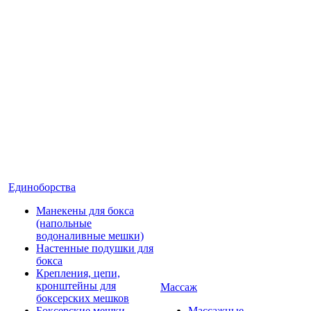
Единоборства
Манекены для бокса
(напольные
водоналивные мешки)
Настенные подушки для
бокса
Крепления, цепи,
кронштейны для
Массаж
боксерских мешков
Боксерские мешки
Массажные