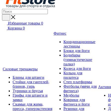
Избранные товары
0
Корзина
0
Фитнес
Координационные
лестницы
Блоки для йоги
Бодибары
(гимнастические
палки)
Колеса для йоги
Силовые тренажеры
Кольца для
Блины для штанги
пилатеса
Стойки для гантелей,
Степ платформы
блинов, гирь
Фитболы (мячи для
Активн
Турники и брусья
фитнеса)
Грифы для штанги и
Медболы
Н
замки
Коврики для
ф
Скамьи для жима,
фитнеса и йоги
а
пресса, гиперэкстензия
Резинки для
Д