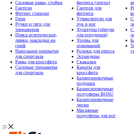
Силовые рамы, стойки
фитнеса (ленты)
в
Гантели
Гантели для
Р
Фитнес станции
фитнеса
к
Гири
Утяжелители для
С
Ручки и тяги для
рук и ног
д
тренажеров
Хулахупы (обручи
С
Пояса атлетические,
для похудения)
л
лямки, накладки на
Упоры для
Б
гриф
отжиманий
Т
Напольное покрытие
Ролики для пресса
с
для спортзала
Эспандеры
Рамы для кроссфита
Скакалки
Силовые тренажеры
Канаты для
для спортзала
кроссфита
Балансировочные
подушки
Балансировочные
полусферы BOSU
Балансировочные
диски
Масажные
полусферы для ног