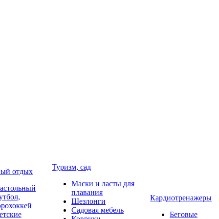
Туризм, сад
ый отдых
Маски и ласты для
астольный
плавания
утбол,
Кардиотренажеры
Шезлонги
эрохоккей
Садовая мебель
етские
Беговые
Коврики