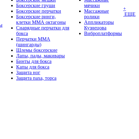
Боксерские груши
мячики
+
Боксерские перчатки
Массажные
ЕЩЕ
Боксерские ринги,
ролики
клетки ММА октагоны
Аппликаторы
ы
Снарядные перчатки для
Кузнецова
бокса
Виброплатформы
Перчатки MMA
(шингарды)
Шлемы боксерские
Лапы, пады, макивары
Бинты для бокса
Капы для бокса
Защита ног
Защита паха, торса