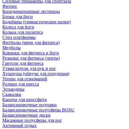
Силовые тренажеры для спортзала
Фитнес
Координационные лестницы
Блоки для йоги
Бодибары (гимнастические палки)
Колеса для йоги
Кольца для пилатеса
Степ платформы
Фитболы (мячи для фитнеса)
Медболы
Коврики для фитнеса и йоги
Резинки для фитнеса (ленты)
Гантели для фитнеса
Утяжелители для рук и ног
Хулахупы (обручи для похудения)
Упоры для отжиманий
Ролики для пресса
Эспандеры
Скакалки
Канаты для кроссфита
Балансировочные подушки
Балансировочные полусферы BOSU
Балансировочные диски
Масажные полусферы для ног
Активный отдых