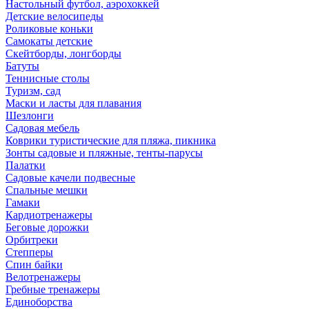
Настольный футбол, аэрохоккей
Детские велосипеды
Роликовые коньки
Самокаты детские
Скейтборды, лонгборды
Батуты
Теннисные столы
Туризм, сад
Маски и ласты для плавания
Шезлонги
Садовая мебель
Коврики туристические для пляжа, пикника
Зонты садовые и пляжные, тенты-парусы
Палатки
Садовые качели подвесные
Спальные мешки
Гамаки
Кардиотренажеры
Беговые дорожки
Орбитреки
Степперы
Спин байки
Велотренажеры
Гребные тренажеры
Единоборства