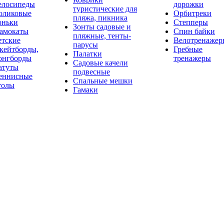
елосипеды
дорожки
туристические для
оликовые
Орбитреки
пляжа, пикника
оньки
Степперы
Зонты садовые и
амокаты
Спин байки
пляжные, тенты-
етские
Велотренажер
парусы
кейтборды,
Гребные
Палатки
онгборды
тренажеры
Садовые качели
атуты
подвесные
еннисные
Спальные мешки
толы
Гамаки