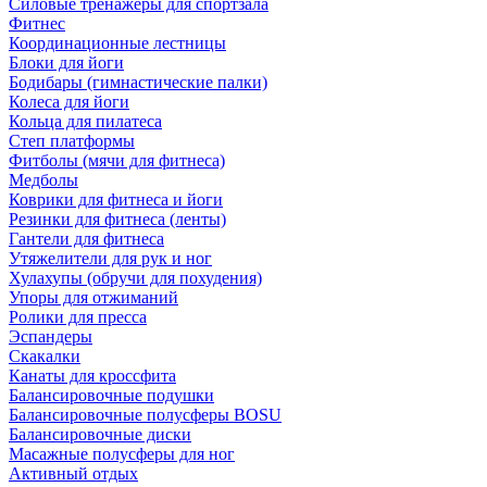
Силовые тренажеры для спортзала
Фитнес
Координационные лестницы
Блоки для йоги
Бодибары (гимнастические палки)
Колеса для йоги
Кольца для пилатеса
Степ платформы
Фитболы (мячи для фитнеса)
Медболы
Коврики для фитнеса и йоги
Резинки для фитнеса (ленты)
Гантели для фитнеса
Утяжелители для рук и ног
Хулахупы (обручи для похудения)
Упоры для отжиманий
Ролики для пресса
Эспандеры
Скакалки
Канаты для кроссфита
Балансировочные подушки
Балансировочные полусферы BOSU
Балансировочные диски
Масажные полусферы для ног
Активный отдых