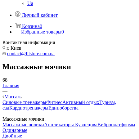
Ua
Личный кабинет
Корзина
0
Избранные товары
0
Контактная информация
г. Киев
contact@fitstore.com.ua
Массажные мячики
68
Главная
—
Массаж
Силовые тренажеры
Фитнес
Активный отдых
Туризм,
сад
Кардиотренажеры
Единоборства
—
Массажные мячики
Массажные ролики
Аппликаторы Кузнецова
Виброплатформы
Одинарные
Двойные