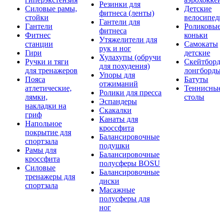
Резинки для
Силовые рамы,
Детские
фитнеса (ленты)
стойки
велосипе
Гантели для
Гантели
Роликовы
фитнеса
Фитнес
коньки
Утяжелители для
станции
Самокаты
рук и ног
Гири
детские
Хулахупы (обручи
Ручки и тяги
Скейтборд
для похудения)
для тренажеров
лонгборд
Упоры для
Пояса
Батуты
отжиманий
атлетические,
Теннисны
Ролики для пресса
лямки,
столы
Эспандеры
накладки на
Скакалки
гриф
Канаты для
Напольное
кроссфита
покрытие для
Балансировочные
спортзала
подушки
Рамы для
Балансировочные
кроссфита
полусферы BOSU
Силовые
Балансировочные
тренажеры для
диски
спортзала
Масажные
полусферы для
ног