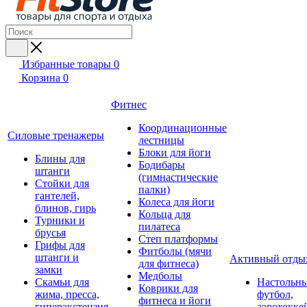
Избранные товары
0
Корзина
0
Фитнес
Координационные
Силовые тренажеры
лестницы
Блоки для йоги
Блины для
Бодибары
штанги
(гимнастические
Стойки для
палки)
гантелей,
Колеса для йоги
блинов, гирь
Кольца для
Турники и
пилатеса
брусья
Степ платформы
Грифы для
Фитболы (мячи
штанги и
Активный отды
для фитнеса)
замки
Медболы
Скамьи для
Настольн
Коврики для
жима, пресса,
футбол,
фитнеса и йоги
гиперэкстензия
аэрохокке