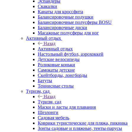
Эспандеры
Скакалки
Канаты для кроссфита
Балансировочные подушки
Балансировочные полусферы BOSU
Балансировочные диски
Масажные полусферы для ног
Активный отдых
Назад
Активный отдых
Настольный футбол, аэрохоккей
Детские велосипеды
Роликовые коньки
Самокаты детские
Скейтборды, лонгборды
Батуты
Теннисные столы
Туризм, сад
Назад
Туризм, сад
Маски и ласты для плавания
Шезлонги
Садовая мебель
Коврики туристические для пляжа, пикника
Зонты садовые и пляжные, тенты-парусы