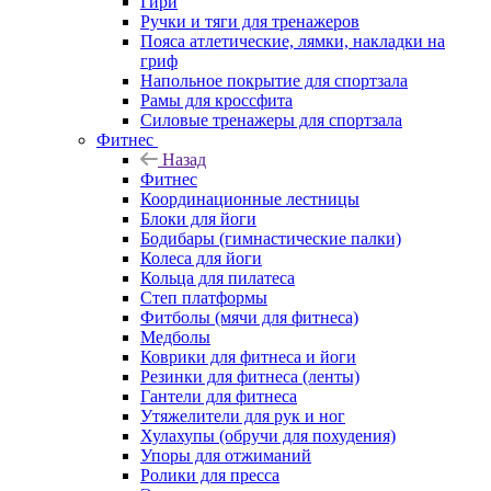
Гири
Ручки и тяги для тренажеров
Пояса атлетические, лямки, накладки на
гриф
Напольное покрытие для спортзала
Рамы для кроссфита
Силовые тренажеры для спортзала
Фитнес
Назад
Фитнес
Координационные лестницы
Блоки для йоги
Бодибары (гимнастические палки)
Колеса для йоги
Кольца для пилатеса
Степ платформы
Фитболы (мячи для фитнеса)
Медболы
Коврики для фитнеса и йоги
Резинки для фитнеса (ленты)
Гантели для фитнеса
Утяжелители для рук и ног
Хулахупы (обручи для похудения)
Упоры для отжиманий
Ролики для пресса