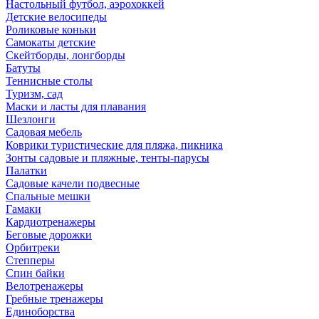
Настольный футбол, аэрохоккей
Детские велосипеды
Роликовые коньки
Самокаты детские
Скейтборды, лонгборды
Батуты
Теннисные столы
Туризм, сад
Маски и ласты для плавания
Шезлонги
Садовая мебель
Коврики туристические для пляжа, пикника
Зонты садовые и пляжные, тенты-парусы
Палатки
Садовые качели подвесные
Спальные мешки
Гамаки
Кардиотренажеры
Беговые дорожки
Орбитреки
Степперы
Спин байки
Велотренажеры
Гребные тренажеры
Единоборства