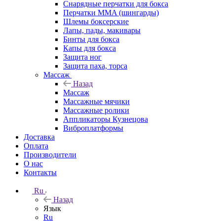
Снарядные перчатки для бокса
Перчатки MMA (шингарды)
Шлемы боксерские
Лапы, пады, макивары
Бинты для бокса
Капы для бокса
Защита ног
Защита паха, торса
Массаж
Назад
Массаж
Массажные мячики
Массажные ролики
Аппликаторы Кузнецова
Виброплатформы
Доставка
Оплата
Производители
О нас
Контакты
Ru
Назад
Язык
Ru