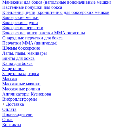
Манекены для бокса (напольные водоналивные мешки)
Настенные подушки для бокса
Крепления, цепи, кронштейны для боксерских мешков
Боксерские мешки
Боксерские груши
Боксерские перчатки
Боксерские ринги, клетки ММА октагоны
Снарядные перчатки для бокса
Перчатки MMA (шингарды)
Шлемы боксерские
Лапы, пады, макивары
Бинты для бокса
Капы для бокса
Защита ног
Защита паха, торса
Массаж
Массажные мячики
Массажные ролики
Аппликаторы Кузнецова
Виброплатформы
Доставка
Оплата
Производители
О нас
Контакты