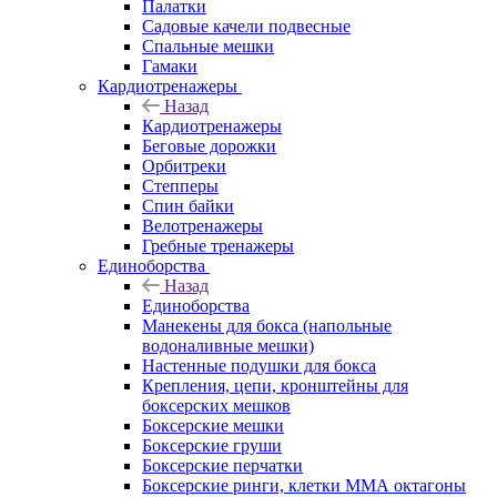
Палатки
Садовые качели подвесные
Спальные мешки
Гамаки
Кардиотренажеры
Назад
Кардиотренажеры
Беговые дорожки
Орбитреки
Степперы
Спин байки
Велотренажеры
Гребные тренажеры
Единоборства
Назад
Единоборства
Манекены для бокса (напольные
водоналивные мешки)
Настенные подушки для бокса
Крепления, цепи, кронштейны для
боксерских мешков
Боксерские мешки
Боксерские груши
Боксерские перчатки
Боксерские ринги, клетки ММА октагоны