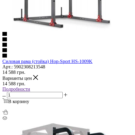
Силовая рама (стойка) Hop-Sport HS-1009K
Арт.: 5902308213548
14 588
грн.
Варианты цен
14 588
грн.
Подробности
В корзину