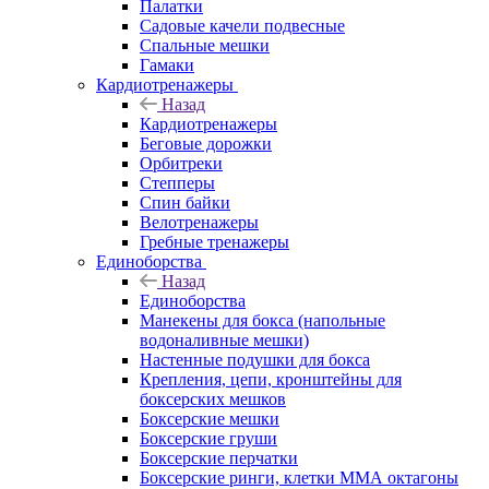
Палатки
Садовые качели подвесные
Спальные мешки
Гамаки
Кардиотренажеры
Назад
Кардиотренажеры
Беговые дорожки
Орбитреки
Степперы
Спин байки
Велотренажеры
Гребные тренажеры
Единоборства
Назад
Единоборства
Манекены для бокса (напольные
водоналивные мешки)
Настенные подушки для бокса
Крепления, цепи, кронштейны для
боксерских мешков
Боксерские мешки
Боксерские груши
Боксерские перчатки
Боксерские ринги, клетки ММА октагоны