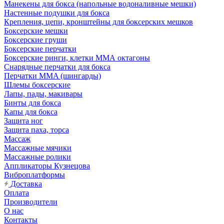
Манекены для бокса (напольные водоналивные мешки)
Настенные подушки для бокса
Крепления, цепи, кронштейны для боксерских мешков
Боксерские мешки
Боксерские груши
Боксерские перчатки
Боксерские ринги, клетки ММА октагоны
Снарядные перчатки для бокса
Перчатки MMA (шингарды)
Шлемы боксерские
Лапы, пады, макивары
Бинты для бокса
Капы для бокса
Защита ног
Защита паха, торса
Массаж
Массажные мячики
Массажные ролики
Аппликаторы Кузнецова
Виброплатформы
Доставка
Оплата
Производители
О нас
Контакты