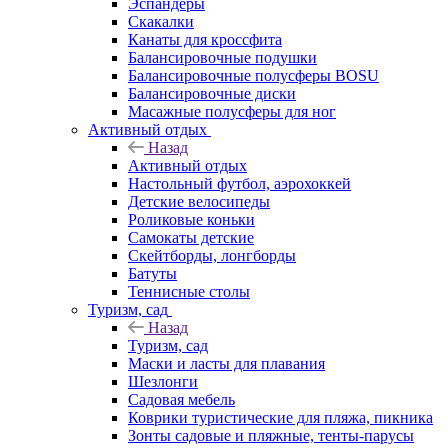
Эспандеры
Скакалки
Канаты для кроссфита
Балансировочные подушки
Балансировочные полусферы BOSU
Балансировочные диски
Масажные полусферы для ног
Активный отдых
Назад
Активный отдых
Настольный футбол, аэрохоккей
Детские велосипеды
Роликовые коньки
Самокаты детские
Скейтборды, лонгборды
Батуты
Теннисные столы
Туризм, сад
Назад
Туризм, сад
Маски и ласты для плавания
Шезлонги
Садовая мебель
Коврики туристические для пляжа, пикника
Зонты садовые и пляжные, тенты-парусы