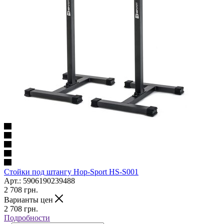
Стойки под штангу Hop-Sport HS-S001
Арт.: 5906190239488
2 708
грн.
Варианты цен
2 708
грн.
Подробности