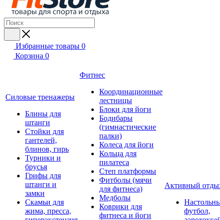
Избранные товары
0
Корзина
0
Фитнес
Координационные
Силовые тренажеры
лестницы
Блоки для йоги
Блины для
Бодибары
штанги
(гимнастические
Стойки для
палки)
гантелей,
Колеса для йоги
блинов, гирь
Кольца для
Турники и
пилатеса
брусья
Степ платформы
Грифы для
Фитболы (мячи
штанги и
Активный отды
для фитнеса)
замки
Медболы
Скамьи для
Настольн
Коврики для
жима, пресса,
футбол,
фитнеса и йоги
гиперэкстензия
аэрохокке