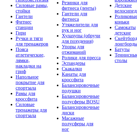
Резинки для
Силовые рамы,
Детские
фитнеса (ленты)
стойки
велосипе
Гантели для
Гантели
Роликовы
фитнеса
Фитнес
коньки
Утяжелители для
станции
Самокаты
рук и ног
Гири
детские
Хулахупы (обручи
Ручки и тяги
Скейтборд
для похудения)
для тренажеров
лонгборд
Упоры для
Пояса
Батуты
отжиманий
атлетические,
Теннисны
Ролики для пресса
лямки,
столы
Эспандеры
накладки на
Скакалки
гриф
Канаты для
Напольное
кроссфита
покрытие для
Балансировочные
спортзала
подушки
Рамы для
Балансировочные
кроссфита
полусферы BOSU
Силовые
Балансировочные
тренажеры для
диски
спортзала
Масажные
полусферы для
ног