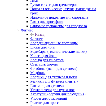
Гири
Ручки и тяги для тренажеров
Пояса атлетические, лямки, накладки на
гриф
Напольное покрытие для спортзала
Рамы для кроссфита
Силовые тренажеры для спортзала
Фитнес
Назад
Фитнес
Координационные лестницы
Блоки для йоги
Бодибары (гимнастические палки)
Колеса для йоги
Кольца для пилатеса
Степ платформы
Фитболы (мячи для фитнеса)
Медболы
Коврики для фитнеса и йоги
Резинки для фитнеса (ленты)
Гантели для фитнеса
Утяжелители для рук и ног
Хулахупы (обручи для похудения)
Упоры для отжиманий
Ролики для пресса