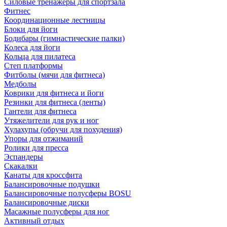
Силовые тренажеры для спортзала
Фитнес
Координационные лестницы
Блоки для йоги
Бодибары (гимнастические палки)
Колеса для йоги
Кольца для пилатеса
Степ платформы
Фитболы (мячи для фитнеса)
Медболы
Коврики для фитнеса и йоги
Резинки для фитнеса (ленты)
Гантели для фитнеса
Утяжелители для рук и ног
Хулахупы (обручи для похудения)
Упоры для отжиманий
Ролики для пресса
Эспандеры
Скакалки
Канаты для кроссфита
Балансировочные подушки
Балансировочные полусферы BOSU
Балансировочные диски
Масажные полусферы для ног
Активный отдых