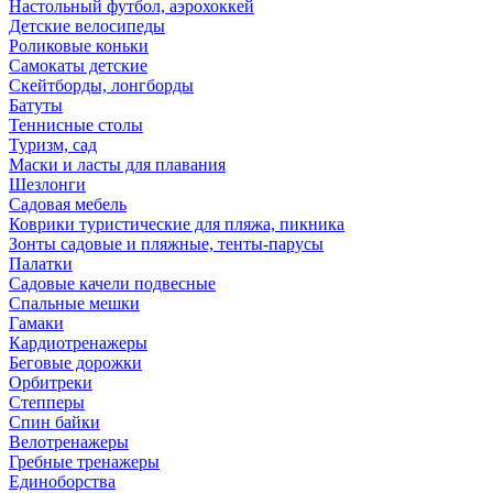
Настольный футбол, аэрохоккей
Детские велосипеды
Роликовые коньки
Самокаты детские
Скейтборды, лонгборды
Батуты
Теннисные столы
Туризм, сад
Маски и ласты для плавания
Шезлонги
Садовая мебель
Коврики туристические для пляжа, пикника
Зонты садовые и пляжные, тенты-парусы
Палатки
Садовые качели подвесные
Спальные мешки
Гамаки
Кардиотренажеры
Беговые дорожки
Орбитреки
Степперы
Спин байки
Велотренажеры
Гребные тренажеры
Единоборства