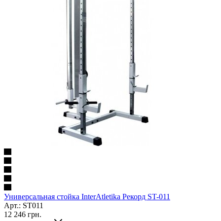
Универсальная стойка InterAtletika Рекорд ST-011
Арт.: SТ011
12 246
грн.