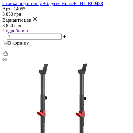
Стойка под штангу + брусья HouseFit HL-R09488
Арт.: 14055
3 850
грн.
Варианты цен
3 850
грн.
Подробности
В корзину