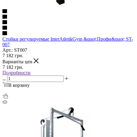
Стойки регулируемые InterAtletikGym &quot;Профи&quot; ST-
007
Арт.: SТ007
7 182
грн.
Варианты цен
7 182
грн.
Подробности
В корзину