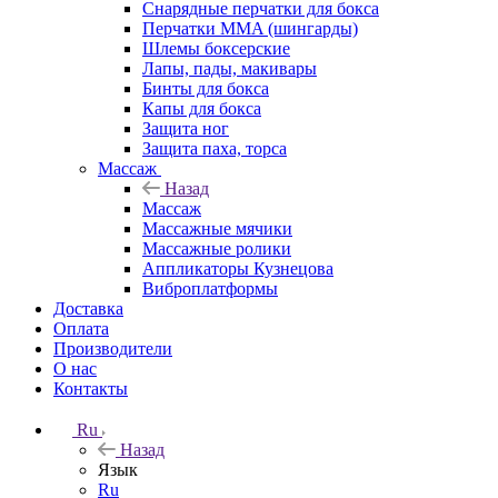
Снарядные перчатки для бокса
Перчатки MMA (шингарды)
Шлемы боксерские
Лапы, пады, макивары
Бинты для бокса
Капы для бокса
Защита ног
Защита паха, торса
Массаж
Назад
Массаж
Массажные мячики
Массажные ролики
Аппликаторы Кузнецова
Виброплатформы
Доставка
Оплата
Производители
О нас
Контакты
Ru
Назад
Язык
Ru