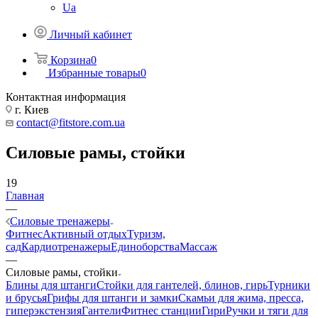
Ua
Личный кабинет
Корзина
0
Избранные товары
0
Контактная информация
г. Киев
contact@fitstore.com.ua
Силовые рамы, стойки
19
Главная
—
Силовые тренажеры
Фитнес
Активный отдых
Туризм,
сад
Кардиотренажеры
Единоборства
Массаж
—
Силовые рамы, стойки
Блины для штанги
Стойки для гантелей, блинов, гирь
Турники
и брусья
Грифы для штанги и замки
Скамьи для жима, пресса,
гиперэкстензия
Гантели
Фитнес станции
Гири
Ручки и тяги для