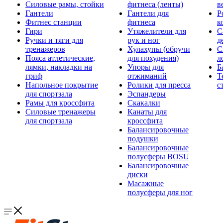
Силовые рамы, стойки
фитнеса (ленты)
в
Гантели
Гантели для
Р
Фитнес станции
фитнеса
к
Гири
Утяжелители для
С
Ручки и тяги для
рук и ног
д
тренажеров
Хулахупы (обручи
С
Пояса атлетические,
для похудения)
л
лямки, накладки на
Упоры для
Б
гриф
отжиманий
Т
Напольное покрытие
Ролики для пресса
с
для спортзала
Эспандеры
Рамы для кроссфита
Скакалки
Силовые тренажеры
Канаты для
для спортзала
кроссфита
Балансировочные
подушки
Балансировочные
полусферы BOSU
Балансировочные
диски
Масажные
полусферы для ног