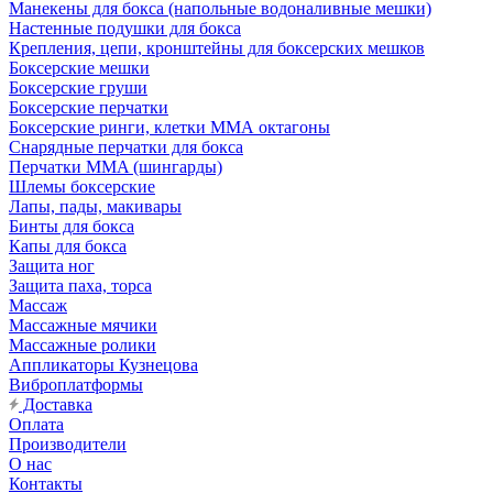
Манекены для бокса (напольные водоналивные мешки)
Настенные подушки для бокса
Крепления, цепи, кронштейны для боксерских мешков
Боксерские мешки
Боксерские груши
Боксерские перчатки
Боксерские ринги, клетки ММА октагоны
Снарядные перчатки для бокса
Перчатки MMA (шингарды)
Шлемы боксерские
Лапы, пады, макивары
Бинты для бокса
Капы для бокса
Защита ног
Защита паха, торса
Массаж
Массажные мячики
Массажные ролики
Аппликаторы Кузнецова
Виброплатформы
Доставка
Оплата
Производители
О нас
Контакты