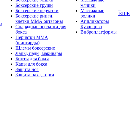
Боксерские груши
мячики
+
Боксерские перчатки
Массажные
ЕЩЕ
Боксерские ринги,
ролики
клетки ММА октагоны
Аппликаторы
ы
Снарядные перчатки для
Кузнецова
бокса
Виброплатформы
Перчатки MMA
(шингарды)
Шлемы боксерские
Лапы, пады, макивары
Бинты для бокса
Капы для бокса
Защита ног
Защита паха, торса