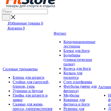
Избранные товары
0
Корзина
0
Фитнес
Координационные
лестницы
Блоки для йоги
Бодибары
(гимнастические
палки)
Колеса для йоги
Силовые тренажеры
Кольца для
Блины для штанги
пилатеса
Стойки для гантелей,
Степ платформы
блинов, гирь
Фитболы (мячи для
Активн
Турники и брусья
фитнеса)
Грифы для штанги и
Медболы
Н
замки
Коврики для
ф
Скамьи для жима,
фитнеса и йоги
а
пресса, гиперэкстензия
Резинки для
Д