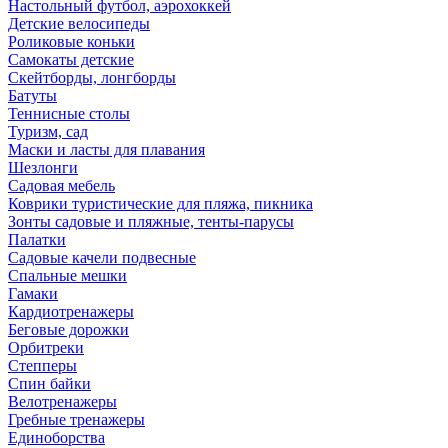
Настольный футбол, аэрохоккей
Детские велосипеды
Роликовые коньки
Самокаты детские
Скейтборды, лонгборды
Батуты
Теннисные столы
Туризм, сад
Маски и ласты для плавания
Шезлонги
Садовая мебель
Коврики туристические для пляжа, пикника
Зонты садовые и пляжные, тенты-парусы
Палатки
Садовые качели подвесные
Спальные мешки
Гамаки
Кардиотренажеры
Беговые дорожки
Орбитреки
Степперы
Спин байки
Велотренажеры
Гребные тренажеры
Единоборства