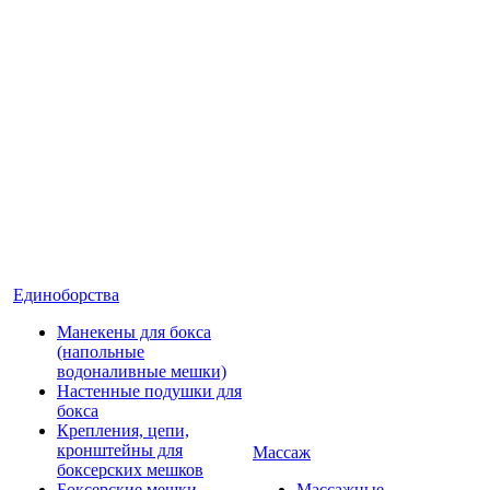
Единоборства
Манекены для бокса
(напольные
водоналивные мешки)
Настенные подушки для
бокса
Крепления, цепи,
кронштейны для
Массаж
боксерских мешков
Боксерские мешки
Массажные