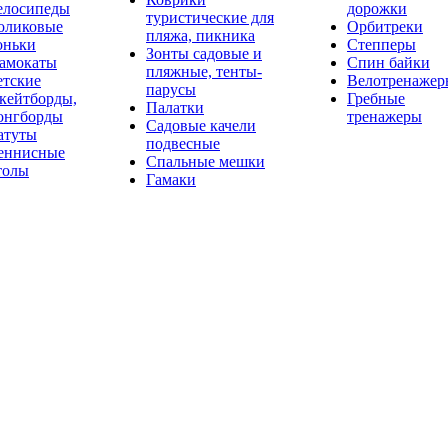
елосипеды
дорожки
туристические для
оликовые
Орбитреки
пляжа, пикника
оньки
Степперы
Зонты садовые и
амокаты
Спин байки
пляжные, тенты-
етские
Велотренажер
парусы
кейтборды,
Гребные
Палатки
онгборды
тренажеры
Садовые качели
атуты
подвесные
еннисные
Спальные мешки
толы
Гамаки