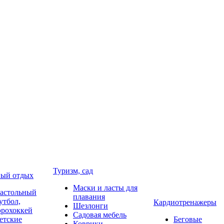
Туризм, сад
ый отдых
Маски и ласты для
астольный
плавания
утбол,
Кардиотренажеры
Шезлонги
эрохоккей
Садовая мебель
етские
Беговые
Коврики