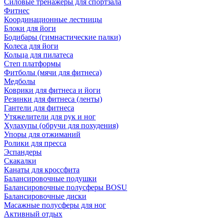
Силовые тренажеры для спортзала
Фитнес
Координационные лестницы
Блоки для йоги
Бодибары (гимнастические палки)
Колеса для йоги
Кольца для пилатеса
Степ платформы
Фитболы (мячи для фитнеса)
Медболы
Коврики для фитнеса и йоги
Резинки для фитнеса (ленты)
Гантели для фитнеса
Утяжелители для рук и ног
Хулахупы (обручи для похудения)
Упоры для отжиманий
Ролики для пресса
Эспандеры
Скакалки
Канаты для кроссфита
Балансировочные подушки
Балансировочные полусферы BOSU
Балансировочные диски
Масажные полусферы для ног
Активный отдых