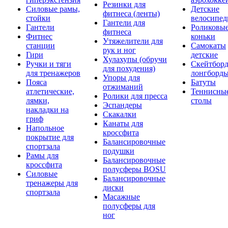
Резинки для
Силовые рамы,
Детские
фитнеса (ленты)
стойки
велосипе
Гантели для
Гантели
Роликовы
фитнеса
Фитнес
коньки
Утяжелители для
станции
Самокаты
рук и ног
Гири
детские
Хулахупы (обручи
Ручки и тяги
Скейтборд
для похудения)
для тренажеров
лонгборд
Упоры для
Пояса
Батуты
отжиманий
атлетические,
Теннисны
Ролики для пресса
лямки,
столы
Эспандеры
накладки на
Скакалки
гриф
Канаты для
Напольное
кроссфита
покрытие для
Балансировочные
спортзала
подушки
Рамы для
Балансировочные
кроссфита
полусферы BOSU
Силовые
Балансировочные
тренажеры для
диски
спортзала
Масажные
полусферы для
ног