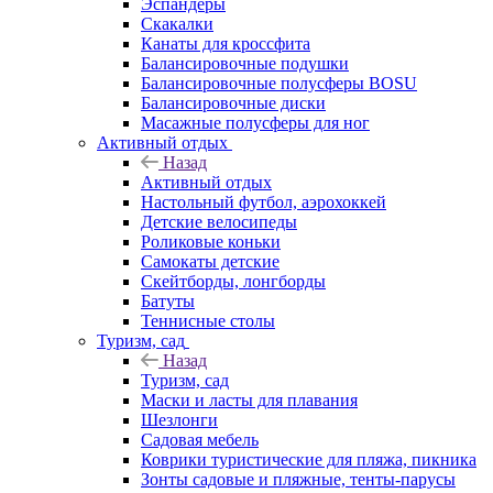
Эспандеры
Скакалки
Канаты для кроссфита
Балансировочные подушки
Балансировочные полусферы BOSU
Балансировочные диски
Масажные полусферы для ног
Активный отдых
Назад
Активный отдых
Настольный футбол, аэрохоккей
Детские велосипеды
Роликовые коньки
Самокаты детские
Скейтборды, лонгборды
Батуты
Теннисные столы
Туризм, сад
Назад
Туризм, сад
Маски и ласты для плавания
Шезлонги
Садовая мебель
Коврики туристические для пляжа, пикника
Зонты садовые и пляжные, тенты-парусы