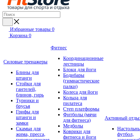
Избранные товары
0
Корзина
0
Фитнес
Координационные
Силовые тренажеры
лестницы
Блоки для йоги
Блины для
Бодибары
штанги
(гимнастические
Стойки для
палки)
гантелей,
Колеса для йоги
блинов, гирь
Кольца для
Турники и
пилатеса
брусья
Степ платформы
Грифы для
Фитболы (мячи
штанги и
Активный отды
для фитнеса)
замки
Медболы
Скамьи для
Настольн
Коврики для
жима, пресса,
футбол,
фитнеса и йоги
гиперэкстензия
аэрохокке