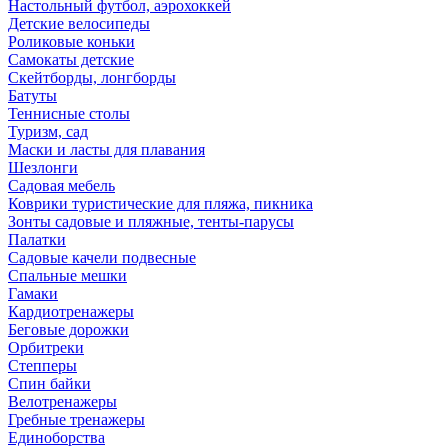
Настольный футбол, аэрохоккей
Детские велосипеды
Роликовые коньки
Самокаты детские
Скейтборды, лонгборды
Батуты
Теннисные столы
Туризм, сад
Маски и ласты для плавания
Шезлонги
Садовая мебель
Коврики туристические для пляжа, пикника
Зонты садовые и пляжные, тенты-парусы
Палатки
Садовые качели подвесные
Спальные мешки
Гамаки
Кардиотренажеры
Беговые дорожки
Орбитреки
Степперы
Спин байки
Велотренажеры
Гребные тренажеры
Единоборства