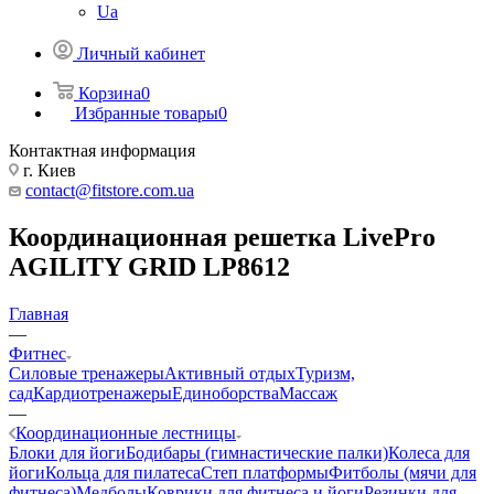
Ua
Личный кабинет
Корзина
0
Избранные товары
0
Контактная информация
г. Киев
contact@fitstore.com.ua
Координационная решетка LivePro
AGILITY GRID LP8612
Главная
—
Фитнес
Силовые тренажеры
Активный отдых
Туризм,
сад
Кардиотренажеры
Единоборства
Массаж
—
Координационные лестницы
Блоки для йоги
Бодибары (гимнастические палки)
Колеса для
йоги
Кольца для пилатеса
Степ платформы
Фитболы (мячи для
фитнеса)
Медболы
Коврики для фитнеса и йоги
Резинки для