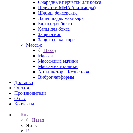
Снарядные перчатки для бокса
Перчатки MMA (шингарды)
Шлемы боксерские
Лапы, пады, макивары
Бинты для бокса
Капы для бокса
Защита ног
Защита паха, торса
Массаж
Назад
Массаж
Массажные мячики
Массажные ролики
Аппликаторы Кузнецова
Виброплатформы
Доставка
Оплата
Производители
О нас
Контакты
Ru
Назад
Язык
Ru