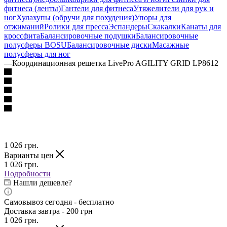
фитнеса (ленты)
Гантели для фитнеса
Утяжелители для рук и
ног
Хулахупы (обручи для похудения)
Упоры для
отжиманий
Ролики для пресса
Эспандеры
Скакалки
Канаты для
кроссфита
Балансировочные подушки
Балансировочные
полусферы BOSU
Балансировочные диски
Масажные
полусферы для ног
—
Координационная решетка LivePro AGILITY GRID LP8612
1 026
грн.
Варианты цен
1 026
грн.
Подробности
Нашли дешевле?
Самовывоз сегодня - бесплатно
Доставка завтра - 200 грн
1 026
грн.