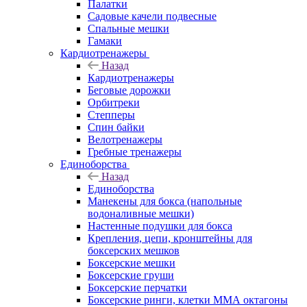
Палатки
Садовые качели подвесные
Спальные мешки
Гамаки
Кардиотренажеры
Назад
Кардиотренажеры
Беговые дорожки
Орбитреки
Степперы
Спин байки
Велотренажеры
Гребные тренажеры
Единоборства
Назад
Единоборства
Манекены для бокса (напольные
водоналивные мешки)
Настенные подушки для бокса
Крепления, цепи, кронштейны для
боксерских мешков
Боксерские мешки
Боксерские груши
Боксерские перчатки
Боксерские ринги, клетки ММА октагоны