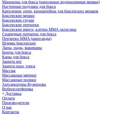
Манекены для бокса (напольные водоналивные мешки)
Настенные подушки для бокса
Крепления, цепи, кронштейны для боксерских мешков
Боксерские мешки
Боксерские груши
Боксерские перчатки
Боксерские ринги, клетки ММА октагоны
Снарядные перчатки для бокса
Перчатки MMA (шингарды)
Шлемы боксерские
Лапы, пады, макивары
Бинты для бокса
Капы для бокса
Защита ног
Защита паха, торса
Массаж
Массажные мячики
Массажные ролики
Аппликаторы Кузнецова
Виброплатформы
Доставка
Оплата
Производители
О нас
Контакты