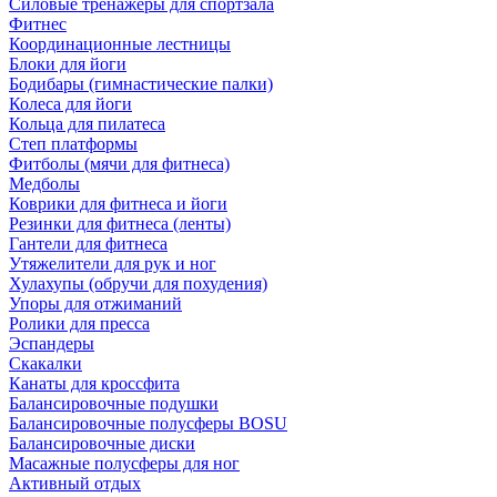
Силовые тренажеры для спортзала
Фитнес
Координационные лестницы
Блоки для йоги
Бодибары (гимнастические палки)
Колеса для йоги
Кольца для пилатеса
Степ платформы
Фитболы (мячи для фитнеса)
Медболы
Коврики для фитнеса и йоги
Резинки для фитнеса (ленты)
Гантели для фитнеса
Утяжелители для рук и ног
Хулахупы (обручи для похудения)
Упоры для отжиманий
Ролики для пресса
Эспандеры
Скакалки
Канаты для кроссфита
Балансировочные подушки
Балансировочные полусферы BOSU
Балансировочные диски
Масажные полусферы для ног
Активный отдых