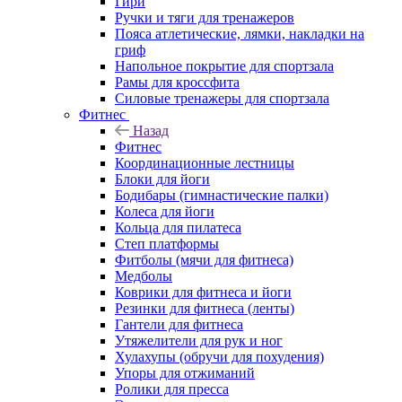
Гири
Ручки и тяги для тренажеров
Пояса атлетические, лямки, накладки на
гриф
Напольное покрытие для спортзала
Рамы для кроссфита
Силовые тренажеры для спортзала
Фитнес
Назад
Фитнес
Координационные лестницы
Блоки для йоги
Бодибары (гимнастические палки)
Колеса для йоги
Кольца для пилатеса
Степ платформы
Фитболы (мячи для фитнеса)
Медболы
Коврики для фитнеса и йоги
Резинки для фитнеса (ленты)
Гантели для фитнеса
Утяжелители для рук и ног
Хулахупы (обручи для похудения)
Упоры для отжиманий
Ролики для пресса