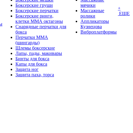
Боксерские груши
мячики
+
Боксерские перчатки
Массажные
ЕЩЕ
Боксерские ринги,
ролики
клетки ММА октагоны
Аппликаторы
ы
Снарядные перчатки для
Кузнецова
бокса
Виброплатформы
Перчатки MMA
(шингарды)
Шлемы боксерские
Лапы, пады, макивары
Бинты для бокса
Капы для бокса
Защита ног
Защита паха, торса