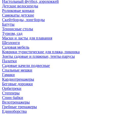
Настольный футбол, аэрохоккей
Детские велосипеды
Роликовые коньки
Самокаты детские
Скейтборды, лонгборды
Батуты
Теннисные столы
Туризм, сад
Маски и ласты для плавания
Шезлонги
Садовая мебель
Коврики туристические для пляжа, пикника
Зонты садовые и пляжные, тенты-парусы
Палатки
Садовые качели подвесные
Спальные мешки
Гамаки
Кардиотренажеры
Беговые дорожки
Орбитреки
Степперы
Спин байки
Велотренажеры
Гребные тренажеры
Единоборства