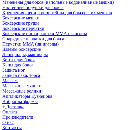
Манекены для бокса (напольные водоналивные мешки)
Настенные подушки для бокса
Крепления, цепи, кронштейны для боксерских мешков
Боксерские мешки
Боксерские груши
Боксерские перчатки
Боксерские ринги, клетки ММА октагоны
Снарядные перчатки для бокса
Перчатки MMA (шингарды)
Шлемы боксерские
Лапы, пады, макивары
Бинты для бокса
Капы для бокса
Защита ног
Защита паха, торса
Массаж
Массажные мячики
Массажные ролики
Аппликаторы Кузнецова
Виброплатформы
Доставка
Оплата
Производители
О нас
Контакты