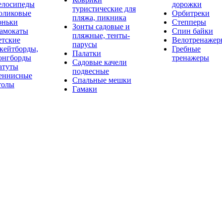
елосипеды
дорожки
туристические для
оликовые
Орбитреки
пляжа, пикника
оньки
Степперы
Зонты садовые и
амокаты
Спин байки
пляжные, тенты-
етские
Велотренажер
парусы
кейтборды,
Гребные
Палатки
онгборды
тренажеры
Садовые качели
атуты
подвесные
еннисные
Спальные мешки
толы
Гамаки