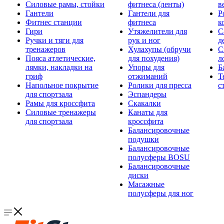
Силовые рамы, стойки
фитнеса (ленты)
в
Гантели
Гантели для
Р
Фитнес станции
фитнеса
к
Гири
Утяжелители для
С
Ручки и тяги для
рук и ног
д
тренажеров
Хулахупы (обручи
С
Пояса атлетические,
для похудения)
л
лямки, накладки на
Упоры для
Б
гриф
отжиманий
Т
Напольное покрытие
Ролики для пресса
с
для спортзала
Эспандеры
Рамы для кроссфита
Скакалки
Силовые тренажеры
Канаты для
для спортзала
кроссфита
Балансировочные
подушки
Балансировочные
полусферы BOSU
Балансировочные
диски
Масажные
полусферы для ног