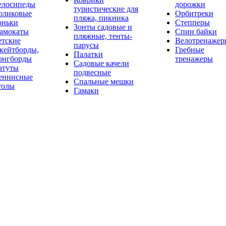
елосипеды
дорожки
туристические для
оликовые
Орбитреки
пляжа, пикника
оньки
Степперы
Зонты садовые и
амокаты
Спин байки
пляжные, тенты-
етские
Велотренажер
парусы
кейтборды,
Гребные
Палатки
онгборды
тренажеры
Садовые качели
атуты
подвесные
еннисные
Спальные мешки
толы
Гамаки