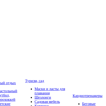
Туризм, сад
ый отдых
Маски и ласты для
астольный
плавания
утбол,
Кардиотренажеры
Шезлонги
эрохоккей
Садовая мебель
етские
Беговые
Коврики