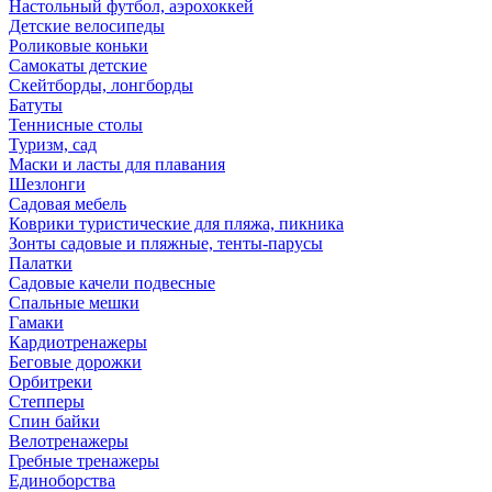
Настольный футбол, аэрохоккей
Детские велосипеды
Роликовые коньки
Самокаты детские
Скейтборды, лонгборды
Батуты
Теннисные столы
Туризм, сад
Маски и ласты для плавания
Шезлонги
Садовая мебель
Коврики туристические для пляжа, пикника
Зонты садовые и пляжные, тенты-парусы
Палатки
Садовые качели подвесные
Спальные мешки
Гамаки
Кардиотренажеры
Беговые дорожки
Орбитреки
Степперы
Спин байки
Велотренажеры
Гребные тренажеры
Единоборства