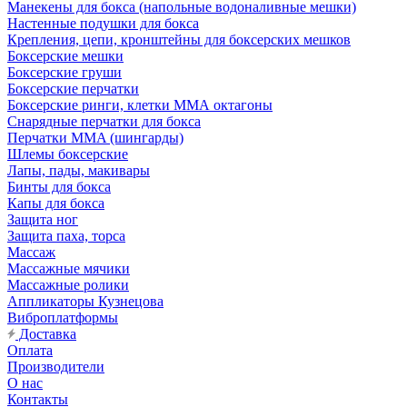
Манекены для бокса (напольные водоналивные мешки)
Настенные подушки для бокса
Крепления, цепи, кронштейны для боксерских мешков
Боксерские мешки
Боксерские груши
Боксерские перчатки
Боксерские ринги, клетки ММА октагоны
Снарядные перчатки для бокса
Перчатки MMA (шингарды)
Шлемы боксерские
Лапы, пады, макивары
Бинты для бокса
Капы для бокса
Защита ног
Защита паха, торса
Массаж
Массажные мячики
Массажные ролики
Аппликаторы Кузнецова
Виброплатформы
Доставка
Оплата
Производители
О нас
Контакты