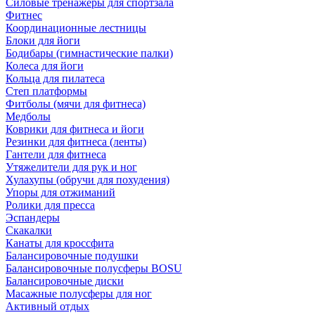
Силовые тренажеры для спортзала
Фитнес
Координационные лестницы
Блоки для йоги
Бодибары (гимнастические палки)
Колеса для йоги
Кольца для пилатеса
Степ платформы
Фитболы (мячи для фитнеса)
Медболы
Коврики для фитнеса и йоги
Резинки для фитнеса (ленты)
Гантели для фитнеса
Утяжелители для рук и ног
Хулахупы (обручи для похудения)
Упоры для отжиманий
Ролики для пресса
Эспандеры
Скакалки
Канаты для кроссфита
Балансировочные подушки
Балансировочные полусферы BOSU
Балансировочные диски
Масажные полусферы для ног
Активный отдых