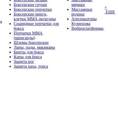
Боксерские груши
мячики
+
Боксерские перчатки
Массажные
ЕЩЕ
Боксерские ринги,
ролики
клетки ММА октагоны
Аппликаторы
ы
Снарядные перчатки для
Кузнецова
бокса
Виброплатформы
Перчатки MMA
(шингарды)
Шлемы боксерские
Лапы, пады, макивары
Бинты для бокса
Капы для бокса
Защита ног
Защита паха, торса