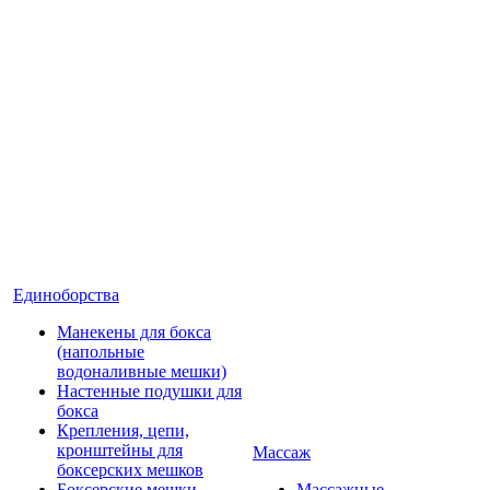
Единоборства
Манекены для бокса
(напольные
водоналивные мешки)
Настенные подушки для
бокса
Крепления, цепи,
кронштейны для
Массаж
боксерских мешков
Боксерские мешки
Массажные