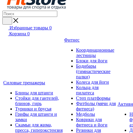
Избранные товары
0
Корзина
0
Фитнес
Координационные
лестницы
Блоки для йоги
Бодибары
(гимнастические
палки)
Колеса для йоги
Силовые тренажеры
Кольца для
Блины для штанги
пилатеса
Стойки для гантелей,
Степ платформы
блинов, гирь
Фитболы (мячи для
Активн
Турники и брусья
фитнеса)
Грифы для штанги и
Медболы
Н
замки
Коврики для
ф
Скамьи для жима,
фитнеса и йоги
а
пресса, гиперэкстензия
Резинки для
Д