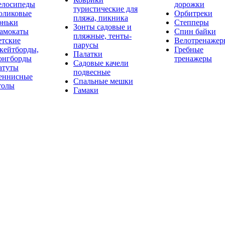
елосипеды
дорожки
туристические для
оликовые
Орбитреки
пляжа, пикника
оньки
Степперы
Зонты садовые и
амокаты
Спин байки
пляжные, тенты-
етские
Велотренажер
парусы
кейтборды,
Гребные
Палатки
онгборды
тренажеры
Садовые качели
атуты
подвесные
еннисные
Спальные мешки
толы
Гамаки