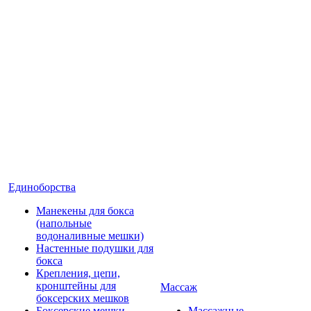
Единоборства
Манекены для бокса
(напольные
водоналивные мешки)
Настенные подушки для
бокса
Крепления, цепи,
кронштейны для
Массаж
боксерских мешков
Боксерские мешки
Массажные