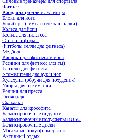
Силовые тренажеры для спортзала
Фитнес
Координационные лестницы
Блоки для йоги
Бодибары (гимнастические палки)
Колеса для йоги
Кольца для пилатеса
Степ платформы
Фитболы (мячи для фитнеса)
Медболы
Коврики для фитнеса и йоги
Резинки для фитнеса (ленты)
Гантели для фитнеса
Утяжелители для рук и ног
Хулахупы (обручи для похудения)
Упоры для отжиманий
Ролики для пресса
Эспандеры
Скакалки
Канаты для кроссфита
Балансировочные подушки
Балансировочные полусферы BOSU
Балансировочные диски
Масажные полусферы для ног
Активный отдых