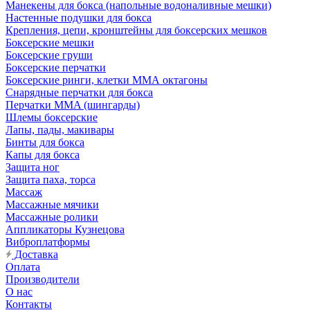
Манекены для бокса (напольные водоналивные мешки)
Настенные подушки для бокса
Крепления, цепи, кронштейны для боксерских мешков
Боксерские мешки
Боксерские груши
Боксерские перчатки
Боксерские ринги, клетки ММА октагоны
Снарядные перчатки для бокса
Перчатки MMA (шингарды)
Шлемы боксерские
Лапы, пады, макивары
Бинты для бокса
Капы для бокса
Защита ног
Защита паха, торса
Массаж
Массажные мячики
Массажные ролики
Аппликаторы Кузнецова
Виброплатформы
Доставка
Оплата
Производители
О нас
Контакты