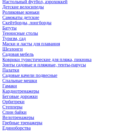
Настольный футбол, аэрохоккей
Детские велосипеды
Роликовые коньки
Самокаты детские
Скейтборды, лонгборды
Батуты
Теннисные столы
Туризм, сад
Маски и ласты для плавания
Шезлонги
Садовая мебель
Коврики туристические для пляжа, пикника
Зонты садовые и пляжные, тенты-парусы
Палатки
Садовые качели подвесные
Спальные мешки
Гамаки
Кардиотренажеры
Беговые дорожки
Орбитреки
Степперы
Спин байки
Велотренажеры
Гребные тренажеры
Единоборства