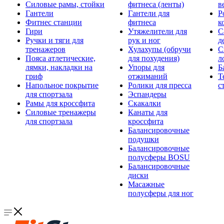
Силовые рамы, стойки
фитнеса (ленты)
в
Гантели
Гантели для
Р
Фитнес станции
фитнеса
к
Гири
Утяжелители для
С
Ручки и тяги для
рук и ног
д
тренажеров
Хулахупы (обручи
С
Пояса атлетические,
для похудения)
л
лямки, накладки на
Упоры для
Б
гриф
отжиманий
Т
Напольное покрытие
Ролики для пресса
с
для спортзала
Эспандеры
Рамы для кроссфита
Скакалки
Силовые тренажеры
Канаты для
для спортзала
кроссфита
Балансировочные
подушки
Балансировочные
полусферы BOSU
Балансировочные
диски
Масажные
полусферы для ног