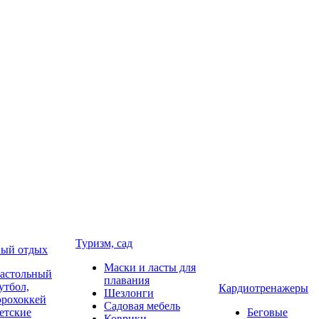
Туризм, сад
ый отдых
Маски и ласты для
астольный
плавания
утбол,
Кардиотренажеры
Шезлонги
эрохоккей
Садовая мебель
етские
Беговые
Коврики