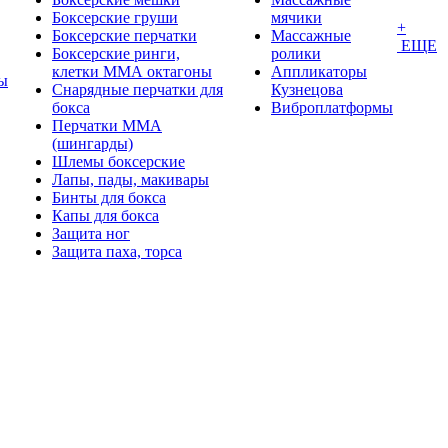
Боксерские груши
мячики
+
Боксерские перчатки
Массажные
ЕЩЕ
Боксерские ринги,
ролики
клетки ММА октагоны
Аппликаторы
ы
Снарядные перчатки для
Кузнецова
бокса
Виброплатформы
Перчатки MMA
(шингарды)
Шлемы боксерские
Лапы, пады, макивары
Бинты для бокса
Капы для бокса
Защита ног
Защита паха, торса