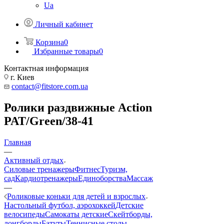
Ua
Личный кабинет
Корзина
0
Избранные товары
0
Контактная информация
г. Киев
contact@fitstore.com.ua
Ролики раздвижные Action
PAT/Green/38-41
Главная
—
Активный отдых
Силовые тренажеры
Фитнес
Туризм,
сад
Кардиотренажеры
Единоборства
Массаж
—
Роликовые коньки для детей и взрослых
Настольный футбол, аэрохоккей
Детские
велосипеды
Самокаты детские
Скейтборды,
лонгборды
Батуты
Теннисные столы