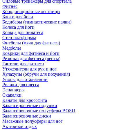
Силовые тренажеры для спортзала
Фитнес
Координационные лестницы
Блоки для йоги
Бодибары (гимнастические палки)
Колеса для йоги
Кольца для пилатеса
Степ платформы
Фитболы (мячи для фитнеса)
Медболы
Коврики для фитнеса и йоги
Резинки для фитнеса (ленты)
Гантели для фитнеса
Утяжелители для рук и ног
Хулахупы (обручи для похудения)
Упоры для отжиманий
Ролики для пресса
Эспандеры
Скакалки
Канаты для кроссфита
Балансировочные подушки
Балансировочные полусферы BOSU
Балансировочные диски
Масажные полусферы для ног
Активный отдых