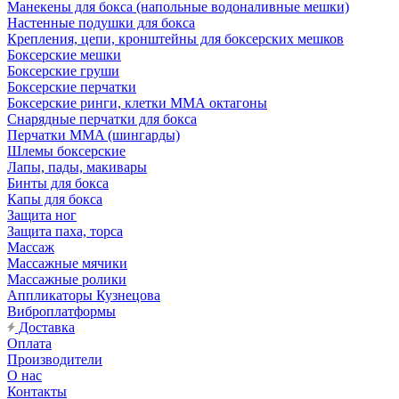
Манекены для бокса (напольные водоналивные мешки)
Настенные подушки для бокса
Крепления, цепи, кронштейны для боксерских мешков
Боксерские мешки
Боксерские груши
Боксерские перчатки
Боксерские ринги, клетки ММА октагоны
Снарядные перчатки для бокса
Перчатки MMA (шингарды)
Шлемы боксерские
Лапы, пады, макивары
Бинты для бокса
Капы для бокса
Защита ног
Защита паха, торса
Массаж
Массажные мячики
Массажные ролики
Аппликаторы Кузнецова
Виброплатформы
Доставка
Оплата
Производители
О нас
Контакты