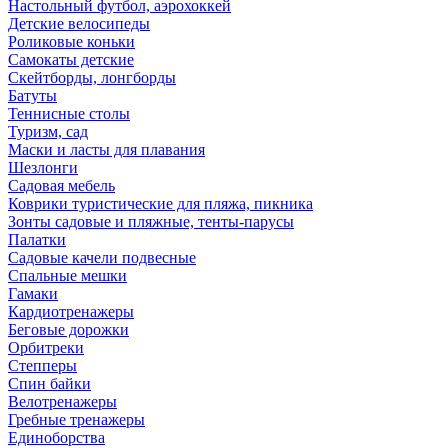
Настольный футбол, аэрохоккей
Детские велосипеды
Роликовые коньки
Самокаты детские
Скейтборды, лонгборды
Батуты
Теннисные столы
Туризм, сад
Маски и ласты для плавания
Шезлонги
Садовая мебель
Коврики туристические для пляжа, пикника
Зонты садовые и пляжные, тенты-парусы
Палатки
Садовые качели подвесные
Спальные мешки
Гамаки
Кардиотренажеры
Беговые дорожки
Орбитреки
Степперы
Спин байки
Велотренажеры
Гребные тренажеры
Единоборства