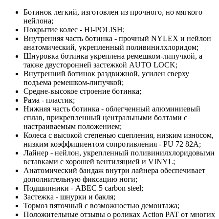
Ботинок легкий, изготовлен из прочного, но мягкого
нейлона;
Покрытие колес - HI-POLISH;
Внутренняя часть ботинка - прочный NYLEX и нейлон
анатомический, укрепленный поливинилхлоридом;
Шнуровка ботинка укреплена ремешком-липучкой, а
также двусторонней застежкой AUTO LOCK;
Внутренний ботинок раздвижной, усилен сверху
подъема ремешком-липучкой;
Средне-высокое строение ботинка;
Рама - пластик;
Нижняя часть ботинка - облегченный алюминиевый
сплав, прикрепленный центральными болтами с
настраиваемым положением;
Колеса с высокой степенью сцепления, низким износом,
низким коэффициентом сопротивления - PU 72 82А;
Лайнер - нейлон, укрепленный поливинилхлоридовыми
вставками с хорошей вентиляцией и VINYL;
Анатомический бандаж внутри лайнера обеспечивает
дополнительную фиксацию ноги;
Подшипники - АВЕС 5 carbon steel;
Застежка - шнурки и бакля;
Тормоз пяточный с возможностью демонтажа;
Положительные отзывы о роликах Action PAT от многих