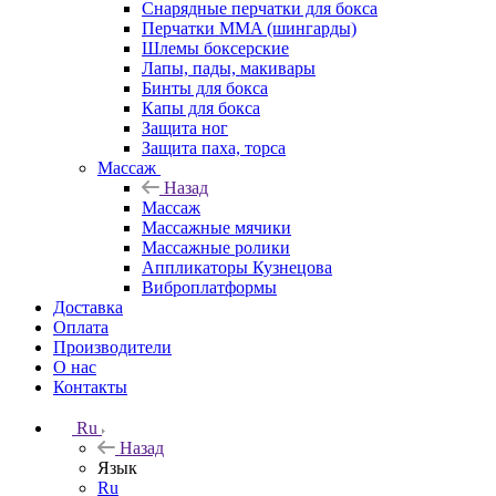
Снарядные перчатки для бокса
Перчатки MMA (шингарды)
Шлемы боксерские
Лапы, пады, макивары
Бинты для бокса
Капы для бокса
Защита ног
Защита паха, торса
Массаж
Назад
Массаж
Массажные мячики
Массажные ролики
Аппликаторы Кузнецова
Виброплатформы
Доставка
Оплата
Производители
О нас
Контакты
Ru
Назад
Язык
Ru