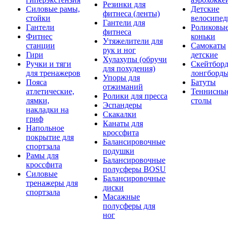
Резинки для
Силовые рамы,
Детские
фитнеса (ленты)
стойки
велосипе
Гантели для
Гантели
Роликовы
фитнеса
Фитнес
коньки
Утяжелители для
станции
Самокаты
рук и ног
Гири
детские
Хулахупы (обручи
Ручки и тяги
Скейтборд
для похудения)
для тренажеров
лонгборд
Упоры для
Пояса
Батуты
отжиманий
атлетические,
Теннисны
Ролики для пресса
лямки,
столы
Эспандеры
накладки на
Скакалки
гриф
Канаты для
Напольное
кроссфита
покрытие для
Балансировочные
спортзала
подушки
Рамы для
Балансировочные
кроссфита
полусферы BOSU
Силовые
Балансировочные
тренажеры для
диски
спортзала
Масажные
полусферы для
ног