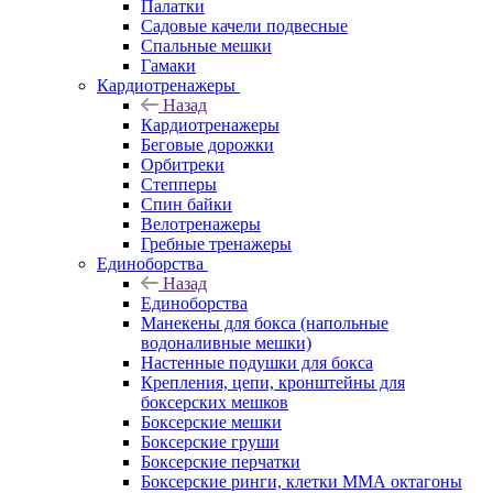
Палатки
Садовые качели подвесные
Спальные мешки
Гамаки
Кардиотренажеры
Назад
Кардиотренажеры
Беговые дорожки
Орбитреки
Степперы
Спин байки
Велотренажеры
Гребные тренажеры
Единоборства
Назад
Единоборства
Манекены для бокса (напольные
водоналивные мешки)
Настенные подушки для бокса
Крепления, цепи, кронштейны для
боксерских мешков
Боксерские мешки
Боксерские груши
Боксерские перчатки
Боксерские ринги, клетки ММА октагоны