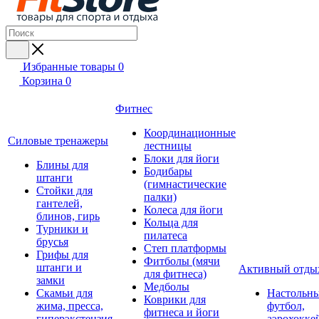
Избранные товары
0
Корзина
0
Фитнес
Координационные
Силовые тренажеры
лестницы
Блоки для йоги
Блины для
Бодибары
штанги
(гимнастические
Стойки для
палки)
гантелей,
Колеса для йоги
блинов, гирь
Кольца для
Турники и
пилатеса
брусья
Степ платформы
Грифы для
Фитболы (мячи
штанги и
Активный отды
для фитнеса)
замки
Медболы
Скамьи для
Настольн
Коврики для
жима, пресса,
футбол,
фитнеса и йоги
гиперэкстензия
аэрохокке