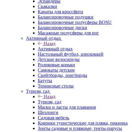
Эспандеры
Скакалки
Канаты для кроссфита
Балансировочные подушки
Балансировочные полусферы BOSU
Балансировочные диски
Масажные полусферы для ног
Активный отдых
Назад
Активный отдых
Настольный футбол, аэрохоккей
Детские велосипеды
Роликовые коньки
Самокаты детские
Скейтборды, лонгборды
Батуты
Теннисные столы
Туризм, сад
Назад
Туризм, сад
Маски и ласты для плавания
Шезлонги
Садовая мебель
Коврики туристические для пляжа, пикника
Зонты садовые и пляжные, тенты-парусы