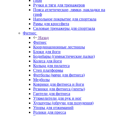
Гири
Ручки и тяги для тренажеров
Пояса атлетические, лямки, накладки на
гриф
Напольное покрытие для спортзала
Рамы для кроссфита
Силовые тренажеры для спортзала
Фитнес
Назад
Фитнес
Координационные лестницы
Блоки для йоги
Бодибары (гимнастические палки)
Колеса для йоги
Кольца для пилатеса
Степ платформы
Фитболы (мячи для фитнеса)
Медболы
Коврики для фитнеса и йоги
Резинки для фитнеса (ленты)
Гантели для фитнеса
Утяжелители для рук и ног
Хулахупы (обручи для похудения)
Упоры для отжиманий
Ролики для пресса