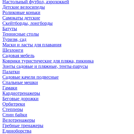
Настольный футбол, аэрохоккей
Детские велосипеды
Роликовые коньки
Самокаты детские
Скейтборды, лонгборды
Батуты
Теннисные столы
Туризм, сад
Маски и ласты для плавания
Шезлонги
Садовая мебель
Коврики туристические для пляжа, пикника
Зонты садовые и пляжные, тенты-парусы
Палатки
Садовые качели подвесные
Спальные мешки
Гамаки
Кардиотренажеры
Беговые дорожки
Орбитреки
Степперы
Спин байки
Велотренажеры
Гребные тренажеры
Единоборства