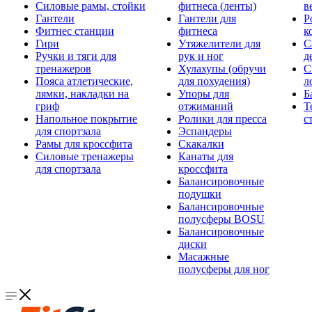
Силовые рамы, стойки
фитнеса (ленты)
в
Гантели
Гантели для
Р
Фитнес станции
фитнеса
к
Гири
Утяжелители для
С
Ручки и тяги для
рук и ног
д
тренажеров
Хулахупы (обручи
С
Пояса атлетические,
для похудения)
л
лямки, накладки на
Упоры для
Б
гриф
отжиманий
Т
Напольное покрытие
Ролики для пресса
с
для спортзала
Эспандеры
Рамы для кроссфита
Скакалки
Силовые тренажеры
Канаты для
для спортзала
кроссфита
Балансировочные
подушки
Балансировочные
полусферы BOSU
Балансировочные
диски
Масажные
полусферы для ног