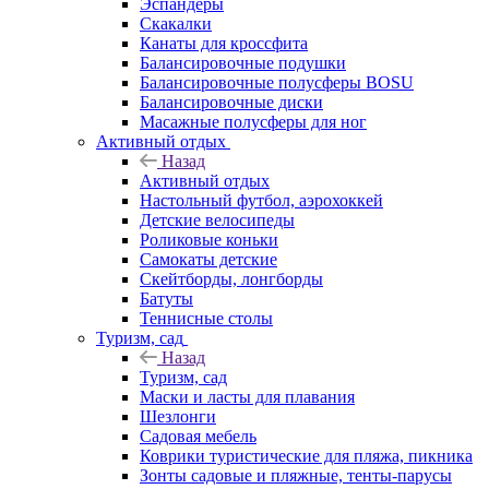
Эспандеры
Скакалки
Канаты для кроссфита
Балансировочные подушки
Балансировочные полусферы BOSU
Балансировочные диски
Масажные полусферы для ног
Активный отдых
Назад
Активный отдых
Настольный футбол, аэрохоккей
Детские велосипеды
Роликовые коньки
Самокаты детские
Скейтборды, лонгборды
Батуты
Теннисные столы
Туризм, сад
Назад
Туризм, сад
Маски и ласты для плавания
Шезлонги
Садовая мебель
Коврики туристические для пляжа, пикника
Зонты садовые и пляжные, тенты-парусы