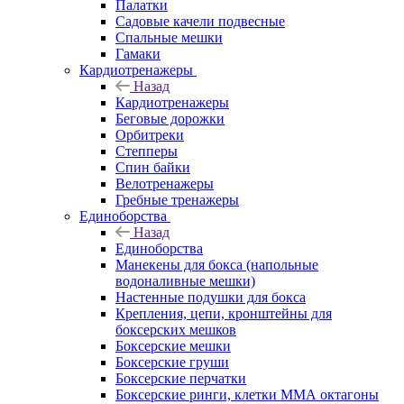
Палатки
Садовые качели подвесные
Спальные мешки
Гамаки
Кардиотренажеры
Назад
Кардиотренажеры
Беговые дорожки
Орбитреки
Степперы
Спин байки
Велотренажеры
Гребные тренажеры
Единоборства
Назад
Единоборства
Манекены для бокса (напольные
водоналивные мешки)
Настенные подушки для бокса
Крепления, цепи, кронштейны для
боксерских мешков
Боксерские мешки
Боксерские груши
Боксерские перчатки
Боксерские ринги, клетки ММА октагоны