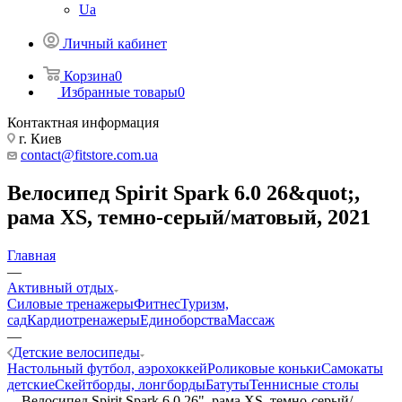
Ua
Личный кабинет
Корзина
0
Избранные товары
0
Контактная информация
г. Киев
contact@fitstore.com.ua
Велосипед Spirit Spark 6.0 26&quot;,
рама XS, темно-серый/матовый, 2021
Главная
—
Активный отдых
Силовые тренажеры
Фитнес
Туризм,
сад
Кардиотренажеры
Единоборства
Массаж
—
Детские велосипеды
Настольный футбол, аэрохоккей
Роликовые коньки
Самокаты
детские
Скейтборды, лонгборды
Батуты
Теннисные столы
—
Велосипед Spirit Spark 6.0 26", рама XS, темно-серый/