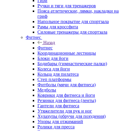
Гири
Ручки и тяги для тренажеров
Пояса атлетические, лямки, накладки на
гриф
Напольное покрытие для спортзала
Рамы для кроссфита
Силовые тренажеры для спортзала
Фитнес
Назад
Фитнес
Координационные лестницы
Блоки для йоги
Бодибары (гимнастические палки)
Колеса для йоги
Кольца для пилатеса
Степ платформы
Фитболы (мячи для фитнеса)
Медболы
Коврики для фитнеса и йоги
Резинки для фитнеса (ленты)
Гантели для фитнеса
Утяжелители для рук и ног
Хулахупы (обручи для похудения)
Упоры для отжиманий
Ролики для пресса