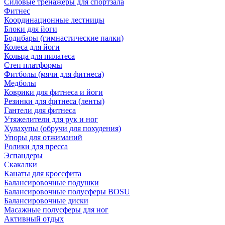
Силовые тренажеры для спортзала
Фитнес
Координационные лестницы
Блоки для йоги
Бодибары (гимнастические палки)
Колеса для йоги
Кольца для пилатеса
Степ платформы
Фитболы (мячи для фитнеса)
Медболы
Коврики для фитнеса и йоги
Резинки для фитнеса (ленты)
Гантели для фитнеса
Утяжелители для рук и ног
Хулахупы (обручи для похудения)
Упоры для отжиманий
Ролики для пресса
Эспандеры
Скакалки
Канаты для кроссфита
Балансировочные подушки
Балансировочные полусферы BOSU
Балансировочные диски
Масажные полусферы для ног
Активный отдых