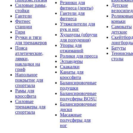
Резинки для
Силовые рамы,
Детские
фитнеса (ленты)
стойки
велосипе
Гантели для
Гантели
Роликовы
фитнеса
Фитнес
коньки
Утяжелители для
станции
Самокаты
рук и ног
Гири
детские
Хулахупы (обручи
Ручки и тяги
Скейтборд
для похудения)
для тренажеров
лонгборд
Упоры для
Пояса
Батуты
отжиманий
атлетические,
Теннисны
Ролики для пресса
лямки,
столы
Эспандеры
накладки на
Скакалки
гриф
Канаты для
Напольное
кроссфита
покрытие для
Балансировочные
спортзала
подушки
Рамы для
Балансировочные
кроссфита
полусферы BOSU
Силовые
Балансировочные
тренажеры для
диски
спортзала
Масажные
полусферы для
ног