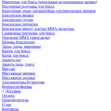
Манекены для бокса (напольные водоналивные мешки)
Настенные подушки для бокса
Крепления, цепи, кронштейны для боксерских мешков
Боксерские мешки
Боксерские груши
Боксерские перчатки
Боксерские ринги, клетки ММА октагоны
Снарядные перчатки для бокса
Перчатки MMA (шингарды)
Шлемы боксерские
Лапы, пады, макивары
Бинты для бокса
Капы для бокса
Защита ног
Защита паха, торса
Массаж
Массажные мячики
Массажные ролики
Аппликаторы Кузнецова
Виброплатформы
Доставка
Оплата
Производители
О нас
Контакты