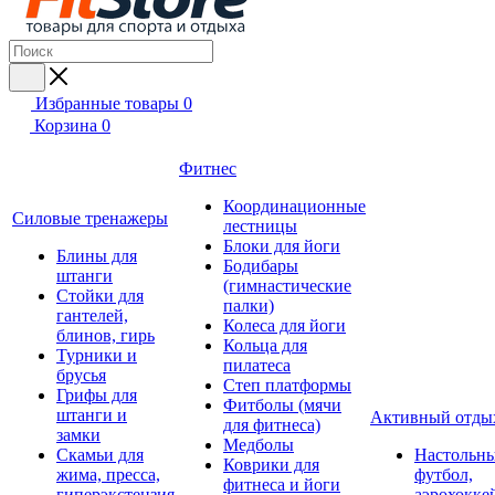
Избранные товары
0
Корзина
0
Фитнес
Координационные
Силовые тренажеры
лестницы
Блоки для йоги
Блины для
Бодибары
штанги
(гимнастические
Стойки для
палки)
гантелей,
Колеса для йоги
блинов, гирь
Кольца для
Турники и
пилатеса
брусья
Степ платформы
Грифы для
Фитболы (мячи
штанги и
Активный отды
для фитнеса)
замки
Медболы
Скамьи для
Настольн
Коврики для
жима, пресса,
футбол,
фитнеса и йоги
гиперэкстензия
аэрохокке