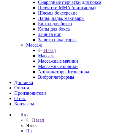
Снарядные перчатки для бокса
Перчатки MMA (шингарды)
Шлемы боксерские
Лапы, пады, макивары
Бинты для бокса
Капы для бокса
Защита ног
Защита паха, торса
Массаж
Назад
Массаж
Массажные мячики
Массажные ролики
Аппликаторы Кузнецова
Виброплатформы
Доставка
Оплата
Производители
О нас
Контакты
Ru
Назад
Язык
Ru