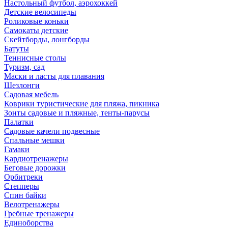
Настольный футбол, аэрохоккей
Детские велосипеды
Роликовые коньки
Самокаты детские
Скейтборды, лонгборды
Батуты
Теннисные столы
Туризм, сад
Маски и ласты для плавания
Шезлонги
Садовая мебель
Коврики туристические для пляжа, пикника
Зонты садовые и пляжные, тенты-парусы
Палатки
Садовые качели подвесные
Спальные мешки
Гамаки
Кардиотренажеры
Беговые дорожки
Орбитреки
Степперы
Спин байки
Велотренажеры
Гребные тренажеры
Единоборства