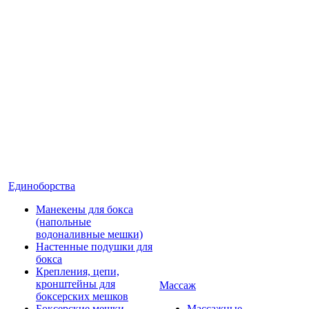
Единоборства
Манекены для бокса
(напольные
водоналивные мешки)
Настенные подушки для
бокса
Крепления, цепи,
кронштейны для
Массаж
боксерских мешков
Боксерские мешки
Массажные