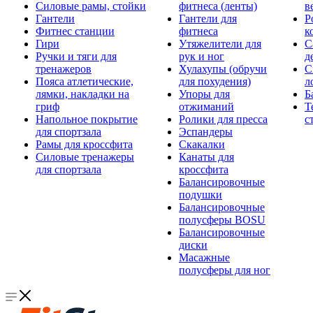
Силовые рамы, стойки
фитнеса (ленты)
в
Гантели
Гантели для
Р
Фитнес станции
фитнеса
к
Гири
Утяжелители для
С
Ручки и тяги для
рук и ног
д
тренажеров
Хулахупы (обручи
С
Пояса атлетические,
для похудения)
л
лямки, накладки на
Упоры для
Б
гриф
отжиманий
Т
Напольное покрытие
Ролики для пресса
с
для спортзала
Эспандеры
Рамы для кроссфита
Скакалки
Силовые тренажеры
Канаты для
для спортзала
кроссфита
Балансировочные
подушки
Балансировочные
полусферы BOSU
Балансировочные
диски
Масажные
полусферы для ног