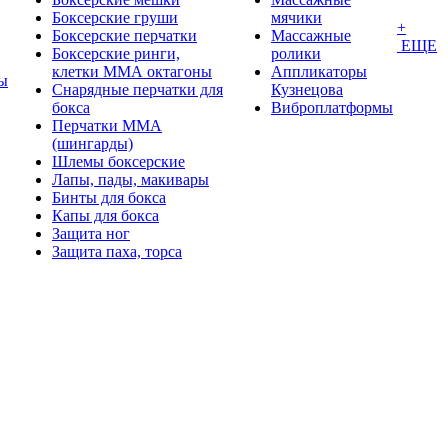
Боксерские груши
мячики
+
Боксерские перчатки
Массажные
ЕЩЕ
Боксерские ринги,
ролики
клетки ММА октагоны
Аппликаторы
ы
Снарядные перчатки для
Кузнецова
бокса
Виброплатформы
Перчатки MMA
(шингарды)
Шлемы боксерские
Лапы, пады, макивары
Бинты для бокса
Капы для бокса
Защита ног
Защита паха, торса