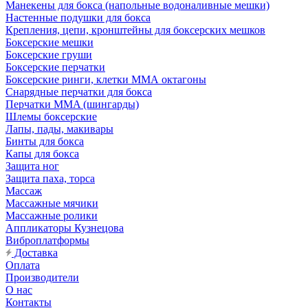
Манекены для бокса (напольные водоналивные мешки)
Настенные подушки для бокса
Крепления, цепи, кронштейны для боксерских мешков
Боксерские мешки
Боксерские груши
Боксерские перчатки
Боксерские ринги, клетки ММА октагоны
Снарядные перчатки для бокса
Перчатки MMA (шингарды)
Шлемы боксерские
Лапы, пады, макивары
Бинты для бокса
Капы для бокса
Защита ног
Защита паха, торса
Массаж
Массажные мячики
Массажные ролики
Аппликаторы Кузнецова
Виброплатформы
Доставка
Оплата
Производители
О нас
Контакты