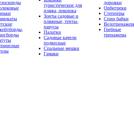
елосипеды
дорожки
туристические для
оликовые
Орбитреки
пляжа, пикника
оньки
Степперы
Зонты садовые и
амокаты
Спин байки
пляжные, тенты-
етские
Велотренажер
парусы
кейтборды,
Гребные
Палатки
онгборды
тренажеры
Садовые качели
атуты
подвесные
еннисные
Спальные мешки
толы
Гамаки