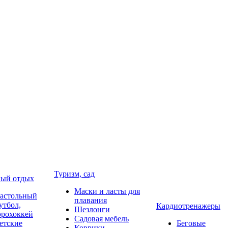
Туризм, сад
ый отдых
Маски и ласты для
астольный
плавания
утбол,
Кардиотренажеры
Шезлонги
эрохоккей
Садовая мебель
етские
Беговые
Коврики