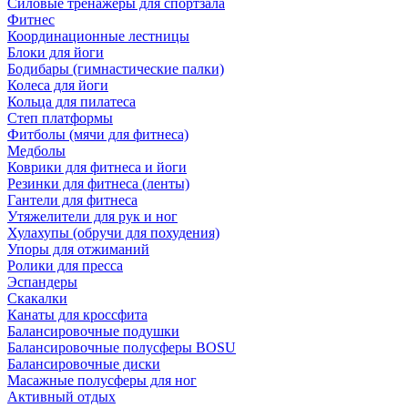
Силовые тренажеры для спортзала
Фитнес
Координационные лестницы
Блоки для йоги
Бодибары (гимнастические палки)
Колеса для йоги
Кольца для пилатеса
Степ платформы
Фитболы (мячи для фитнеса)
Медболы
Коврики для фитнеса и йоги
Резинки для фитнеса (ленты)
Гантели для фитнеса
Утяжелители для рук и ног
Хулахупы (обручи для похудения)
Упоры для отжиманий
Ролики для пресса
Эспандеры
Скакалки
Канаты для кроссфита
Балансировочные подушки
Балансировочные полусферы BOSU
Балансировочные диски
Масажные полусферы для ног
Активный отдых