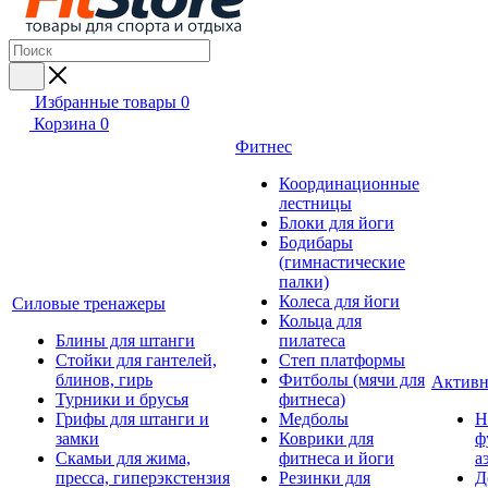
Избранные товары
0
Корзина
0
Фитнес
Координационные
лестницы
Блоки для йоги
Бодибары
(гимнастические
палки)
Колеса для йоги
Силовые тренажеры
Кольца для
Блины для штанги
пилатеса
Стойки для гантелей,
Степ платформы
блинов, гирь
Фитболы (мячи для
Активн
Турники и брусья
фитнеса)
Грифы для штанги и
Медболы
Н
замки
Коврики для
ф
Скамьи для жима,
фитнеса и йоги
а
пресса, гиперэкстензия
Резинки для
Д