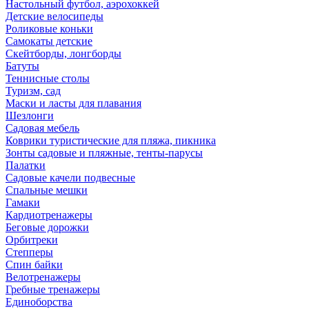
Настольный футбол, аэрохоккей
Детские велосипеды
Роликовые коньки
Самокаты детские
Скейтборды, лонгборды
Батуты
Теннисные столы
Туризм, сад
Маски и ласты для плавания
Шезлонги
Садовая мебель
Коврики туристические для пляжа, пикника
Зонты садовые и пляжные, тенты-парусы
Палатки
Садовые качели подвесные
Спальные мешки
Гамаки
Кардиотренажеры
Беговые дорожки
Орбитреки
Степперы
Спин байки
Велотренажеры
Гребные тренажеры
Единоборства