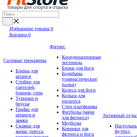
Избранные товары
0
Корзина
0
Фитнес
Координационные
Силовые тренажеры
лестницы
Блоки для йоги
Блины для
Бодибары
штанги
(гимнастические
Стойки для
палки)
гантелей,
Колеса для йоги
блинов, гирь
Кольца для
Турники и
пилатеса
брусья
Степ платформы
Грифы для
Фитболы (мячи
штанги и
Активный отды
для фитнеса)
замки
Медболы
Скамьи для
Настольн
Коврики для
жима, пресса,
футбол,
фитнеса и йоги
гиперэкстензия
аэрохокке