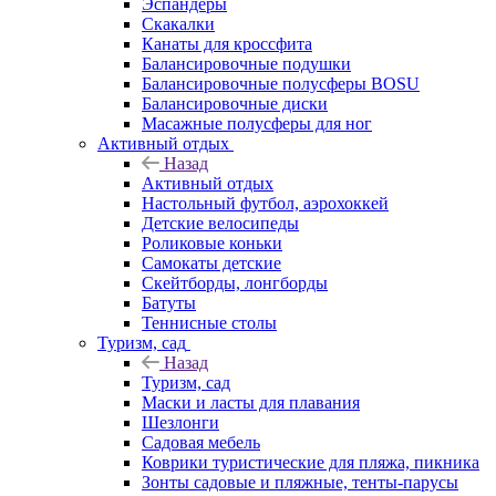
Эспандеры
Скакалки
Канаты для кроссфита
Балансировочные подушки
Балансировочные полусферы BOSU
Балансировочные диски
Масажные полусферы для ног
Активный отдых
Назад
Активный отдых
Настольный футбол, аэрохоккей
Детские велосипеды
Роликовые коньки
Самокаты детские
Скейтборды, лонгборды
Батуты
Теннисные столы
Туризм, сад
Назад
Туризм, сад
Маски и ласты для плавания
Шезлонги
Садовая мебель
Коврики туристические для пляжа, пикника
Зонты садовые и пляжные, тенты-парусы