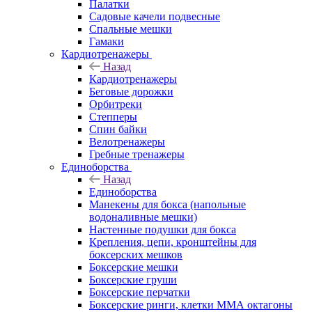
Палатки
Садовые качели подвесные
Спальные мешки
Гамаки
Кардиотренажеры
Назад
Кардиотренажеры
Беговые дорожки
Орбитреки
Степперы
Спин байки
Велотренажеры
Гребные тренажеры
Единоборства
Назад
Единоборства
Манекены для бокса (напольные
водоналивные мешки)
Настенные подушки для бокса
Крепления, цепи, кронштейны для
боксерских мешков
Боксерские мешки
Боксерские груши
Боксерские перчатки
Боксерские ринги, клетки ММА октагоны