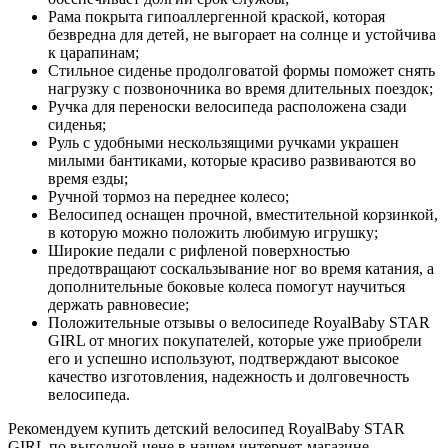
Рама покрыта гипоаллергенной краской, которая
безвредна для детей, не выгорает на солнце и устойчива
к царапинам;
Стильное сиденье продолговатой формы поможет снять
нагрузку с позвоночника во время длительных поездок;
Ручка для переноски велосипеда расположена сзади
сиденья;
Руль с удобными нескользящими ручками украшен
милыми бантиками, которые красиво развиваются во
время езды;
Ручной тормоз на переднее колесо;
Велосипед оснащен прочной, вместительной корзинкой,
в которую можно положить любимую игрушку;
Широкие педали с рифленой поверхностью
предотвращают соскальзывание ног во время катания, а
дополнительные боковые колеса помогут научиться
держать равновесие;
Положительные отзывы о велосипеде RoyalBaby STAR
GIRL от многих покупателей, которые уже приобрели
его и успешно используют, подтверждают высокое
качество изготовления, надежность и долговечность
велосипеда.
Рекомендуем купить детский велосипед RoyalBaby STAR
GIRL по выгодной цене в нашем интернет-магазине