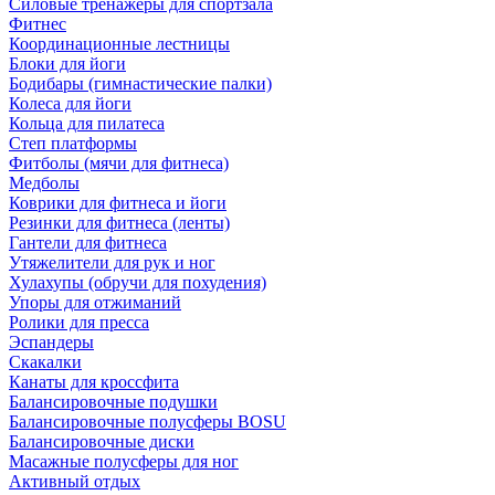
Силовые тренажеры для спортзала
Фитнес
Координационные лестницы
Блоки для йоги
Бодибары (гимнастические палки)
Колеса для йоги
Кольца для пилатеса
Степ платформы
Фитболы (мячи для фитнеса)
Медболы
Коврики для фитнеса и йоги
Резинки для фитнеса (ленты)
Гантели для фитнеса
Утяжелители для рук и ног
Хулахупы (обручи для похудения)
Упоры для отжиманий
Ролики для пресса
Эспандеры
Скакалки
Канаты для кроссфита
Балансировочные подушки
Балансировочные полусферы BOSU
Балансировочные диски
Масажные полусферы для ног
Активный отдых