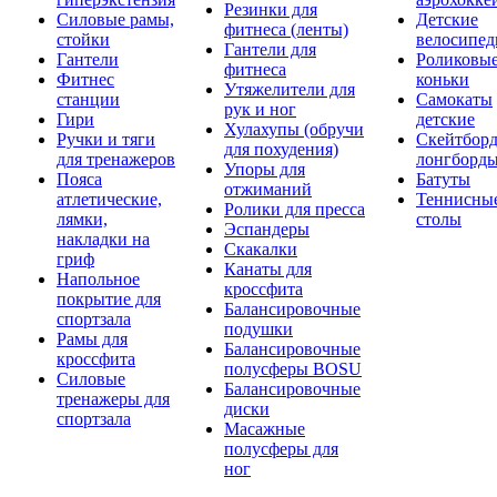
Резинки для
Силовые рамы,
Детские
фитнеса (ленты)
стойки
велосипе
Гантели для
Гантели
Роликовы
фитнеса
Фитнес
коньки
Утяжелители для
станции
Самокаты
рук и ног
Гири
детские
Хулахупы (обручи
Ручки и тяги
Скейтборд
для похудения)
для тренажеров
лонгборд
Упоры для
Пояса
Батуты
отжиманий
атлетические,
Теннисны
Ролики для пресса
лямки,
столы
Эспандеры
накладки на
Скакалки
гриф
Канаты для
Напольное
кроссфита
покрытие для
Балансировочные
спортзала
подушки
Рамы для
Балансировочные
кроссфита
полусферы BOSU
Силовые
Балансировочные
тренажеры для
диски
спортзала
Масажные
полусферы для
ног