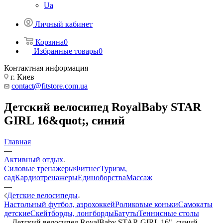
Ua
Личный кабинет
Корзина
0
Избранные товары
0
Контактная информация
г. Киев
contact@fitstore.com.ua
Детский велосипед RoyalBaby STAR
GIRL 16&quot;, синий
Главная
—
Активный отдых
Силовые тренажеры
Фитнес
Туризм,
сад
Кардиотренажеры
Единоборства
Массаж
—
Детские велосипеды
Настольный футбол, аэрохоккей
Роликовые коньки
Самокаты
детские
Скейтборды, лонгборды
Батуты
Теннисные столы
—
Детский велосипед RoyalBaby STAR GIRL 16", синий