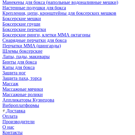
Манекены для бокса (напольные водоналивные мешки)
Настенные подушки для бокса
Крепления, цепи, кронштейны для боксерских мешков
Боксерские мешки
Боксерские груши
Боксерские перчатки
Боксерские ринги, клетки ММА октагоны
Снарядные перчатки для бокса
Перчатки MMA (шингарды)
Шлемы боксерские
Лапы, пады, макивары
Бинты для бокса
Капы для бокса
Защита ног
Защита паха, торса
Массаж
Массажные мячики
Массажные ролики
Аппликаторы Кузнецова
Виброплатформы
Доставка
Оплата
Производители
О нас
Контакты