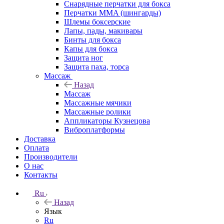
Снарядные перчатки для бокса
Перчатки MMA (шингарды)
Шлемы боксерские
Лапы, пады, макивары
Бинты для бокса
Капы для бокса
Защита ног
Защита паха, торса
Массаж
Назад
Массаж
Массажные мячики
Массажные ролики
Аппликаторы Кузнецова
Виброплатформы
Доставка
Оплата
Производители
О нас
Контакты
Ru
Назад
Язык
Ru