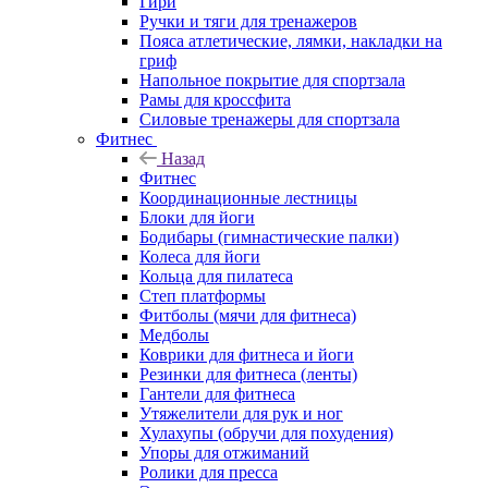
Гири
Ручки и тяги для тренажеров
Пояса атлетические, лямки, накладки на
гриф
Напольное покрытие для спортзала
Рамы для кроссфита
Силовые тренажеры для спортзала
Фитнес
Назад
Фитнес
Координационные лестницы
Блоки для йоги
Бодибары (гимнастические палки)
Колеса для йоги
Кольца для пилатеса
Степ платформы
Фитболы (мячи для фитнеса)
Медболы
Коврики для фитнеса и йоги
Резинки для фитнеса (ленты)
Гантели для фитнеса
Утяжелители для рук и ног
Хулахупы (обручи для похудения)
Упоры для отжиманий
Ролики для пресса