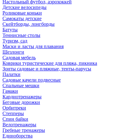
Настольный футбол, аэрохоккей
Детские велосипеды
Роликовые коньки
Самокаты детские
Скейтборды, лонгборды
Батуты
Теннисные столы
Туризм, сад
Маски и ласты для плавания
Шезлонги
Садовая мебель
Коврики туристические для пляжа, пикника
Зонты садовые и пляжные, тенты-парусы
Палатки
Садовые качели подвесные
Спальные мешки
Гамаки
Кардиотренажеры
Беговые дорожки
Орбитреки
Степперы
Спин байки
Велотренажеры
Гребные тренажеры
Единоборства