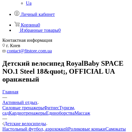
Ua
Личный кабинет
Корзина
0
Избранные товары
0
Контактная информация
г. Киев
contact@fitstore.com.ua
Детский велосипед RoyalBaby SPACE
NO.1 Steel 18&quot;, OFFICIAL UA
оранжевый
Главная
—
Активный отдых
Силовые тренажеры
Фитнес
Туризм,
сад
Кардиотренажеры
Единоборства
Массаж
—
Детские велосипеды
Настольный футбол, аэрохоккей
Роликовые коньки
Самокаты