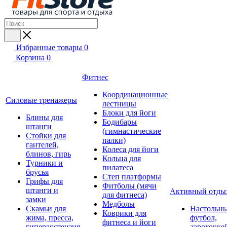
Избранные товары
0
Корзина
0
Фитнес
Координационные
Силовые тренажеры
лестницы
Блоки для йоги
Блины для
Бодибары
штанги
(гимнастические
Стойки для
палки)
гантелей,
Колеса для йоги
блинов, гирь
Кольца для
Турники и
пилатеса
брусья
Степ платформы
Грифы для
Фитболы (мячи
штанги и
Активный отды
для фитнеса)
замки
Медболы
Скамьи для
Настольн
Коврики для
жима, пресса,
футбол,
фитнеса и йоги
гиперэкстензия
аэрохокке