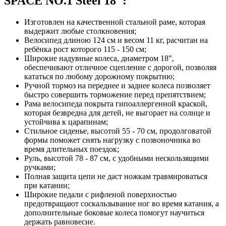
SPACE NO.1 Steel 18":
Изготовлен на качественной стальной раме, которая
выдержит любые столкновения;
Велосипед длиною 124 см и весом 11 кг, расчитан на
ребёнка рост которого 115 - 150 см;
Широкие надувные колеса, диаметром 18",
обеспечивают отличное сцепление с дорогой, позволяя
кататься по любому дорожному покрытию;
Ручной тормоз на переднее и заднее колеса позволяет
быстро совершить торможение перед препятствием;
Рама велосипеда покрыта гипоаллергенной краской,
которая безвредна для детей, не выгорает на солнце и
устойчива к царапинам;
Стильное сиденье, высотой 55 - 70 см, продолговатой
формы поможет снять нагрузку с позвоночника во
время длительных поездок;
Руль, высотой 78 - 87 см, с удобными нескользящими
ручками;
Полная защита цепи не даст ножкам травмироваться
при катании;
Широкие педали с рифленой поверхностью
предотвращают соскальзывание ног во время катания, а
дополнительные боковые колеса помогут научиться
держать равновесие.