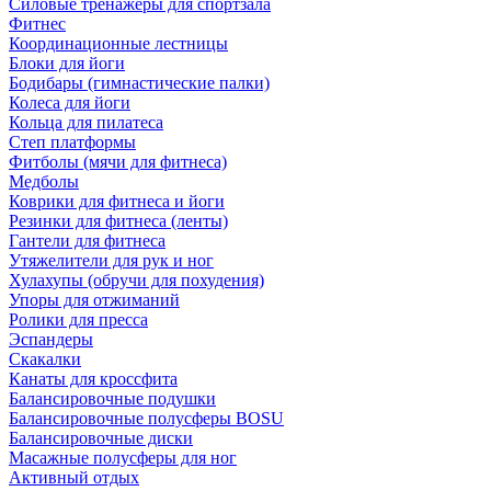
Силовые тренажеры для спортзала
Фитнес
Координационные лестницы
Блоки для йоги
Бодибары (гимнастические палки)
Колеса для йоги
Кольца для пилатеса
Степ платформы
Фитболы (мячи для фитнеса)
Медболы
Коврики для фитнеса и йоги
Резинки для фитнеса (ленты)
Гантели для фитнеса
Утяжелители для рук и ног
Хулахупы (обручи для похудения)
Упоры для отжиманий
Ролики для пресса
Эспандеры
Скакалки
Канаты для кроссфита
Балансировочные подушки
Балансировочные полусферы BOSU
Балансировочные диски
Масажные полусферы для ног
Активный отдых