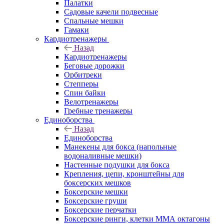
Палатки
Садовые качели подвесные
Спальные мешки
Гамаки
Кардиотренажеры
Назад
Кардиотренажеры
Беговые дорожки
Орбитреки
Степперы
Спин байки
Велотренажеры
Гребные тренажеры
Единоборства
Назад
Единоборства
Манекены для бокса (напольные
водоналивные мешки)
Настенные подушки для бокса
Крепления, цепи, кронштейны для
боксерских мешков
Боксерские мешки
Боксерские груши
Боксерские перчатки
Боксерские ринги, клетки ММА октагоны