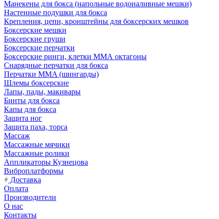
Манекены для бокса (напольные водоналивные мешки)
Настенные подушки для бокса
Крепления, цепи, кронштейны для боксерских мешков
Боксерские мешки
Боксерские груши
Боксерские перчатки
Боксерские ринги, клетки ММА октагоны
Снарядные перчатки для бокса
Перчатки MMA (шингарды)
Шлемы боксерские
Лапы, пады, макивары
Бинты для бокса
Капы для бокса
Защита ног
Защита паха, торса
Массаж
Массажные мячики
Массажные ролики
Аппликаторы Кузнецова
Виброплатформы
Доставка
Оплата
Производители
О нас
Контакты