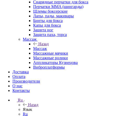
Снарядные перчатки для бокса
Перчатки MMA (шингарды)
Шлемы боксерские
Лапы, пады, макивары
Бинты для бокса
Капы для бокса
Защита ног
Защита паха, торса
Массаж
Назад
Массаж
Массажные мячики
Массажные ролики
Аппликаторы Кузнецова
Виброплатформы
Доставка
Оплата
Производители
О нас
Контакты
Ru
Назад
Язык
Ru