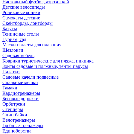
Настольный футбол, аэрохоккей
Детские велосипеды
Роликовые коньки
Самокаты детские
Скейтборды, лонгборды
Батуты
Теннисные столы
Туризм, сад
Маски и ласты для плавания
Шезлонги
Садовая мебель
Коврики туристические для пляжа, пикника
Зонты садовые и пляжные, тенты-парусы
Палатки
Садовые качели подвесные
Спальные мешки
Гамаки
Кардиотренажеры
Беговые дорожки
Орбитреки
Степперы
Спин байки
Велотренажеры
Гребные тренажеры
Единоборства