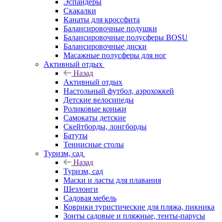
Эспандеры
Скакалки
Канаты для кроссфита
Балансировочные подушки
Балансировочные полусферы BOSU
Балансировочные диски
Масажные полусферы для ног
Активный отдых
Назад
Активный отдых
Настольный футбол, аэрохоккей
Детские велосипеды
Роликовые коньки
Самокаты детские
Скейтборды, лонгборды
Батуты
Теннисные столы
Туризм, сад
Назад
Туризм, сад
Маски и ласты для плавания
Шезлонги
Садовая мебель
Коврики туристические для пляжа, пикника
Зонты садовые и пляжные, тенты-парусы