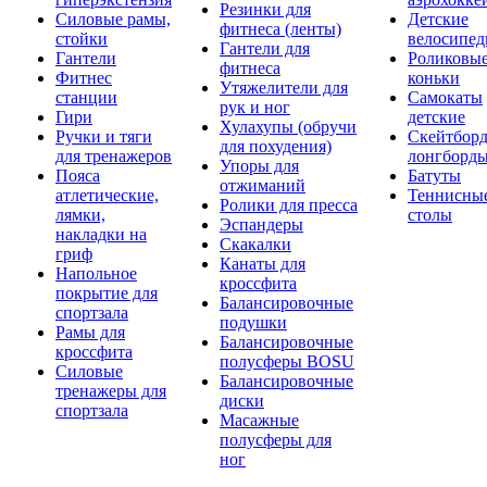
Резинки для
Силовые рамы,
Детские
фитнеса (ленты)
стойки
велосипе
Гантели для
Гантели
Роликовы
фитнеса
Фитнес
коньки
Утяжелители для
станции
Самокаты
рук и ног
Гири
детские
Хулахупы (обручи
Ручки и тяги
Скейтборд
для похудения)
для тренажеров
лонгборд
Упоры для
Пояса
Батуты
отжиманий
атлетические,
Теннисны
Ролики для пресса
лямки,
столы
Эспандеры
накладки на
Скакалки
гриф
Канаты для
Напольное
кроссфита
покрытие для
Балансировочные
спортзала
подушки
Рамы для
Балансировочные
кроссфита
полусферы BOSU
Силовые
Балансировочные
тренажеры для
диски
спортзала
Масажные
полусферы для
ног