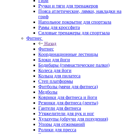
Гири
Ручки и тяги для тренажеров
Пояса атлетические, лямки, накладки на
гриф
Напольное покрытие для спортзала
Рамы для кроссфита
Силовые тренажеры для спортзала
Фитнес
Назад
Фитнес
Координационные лестницы
Блоки для йоги
Бодибары (гимнастические палки)
Колеса для йоги
Кольца для пилатеса
Степ платформы
Фитболы (мячи для фитнеса)
Медболы
Коврики для фитнеса и йоги
Резинки для фитнеса (ленты)
Гантели для фитнеса
Утяжелители для рук и ног
Хулахупы (обручи для похудения)
Упоры для отжиманий
Ролики для пресса