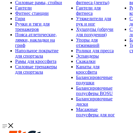
Силовые рамы, стойки
фитнеса (ленты)
в
Гантели
Гантели для
Р
Фитнес станции
фитнеса
к
Гири
Утяжелители для
С
Ручки и тяги для
рук и ног
д
тренажеров
Хулахупы (обручи
С
Пояса атлетические,
для похудения)
л
лямки, накладки на
Упоры для
Б
гриф
отжиманий
Т
Напольное покрытие
Ролики для пресса
с
для спортзала
Эспандеры
Рамы для кроссфита
Скакалки
Силовые тренажеры
Канаты для
для спортзала
кроссфита
Балансировочные
подушки
Балансировочные
полусферы BOSU
Балансировочные
диски
Масажные
полусферы для ног