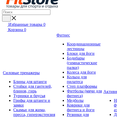
Избранные товары
0
Корзина
0
Фитнес
Координационные
лестницы
Блоки для йоги
Бодибары
(гимнастические
палки)
Колеса для йоги
Силовые тренажеры
Кольца для
Блины для штанги
пилатеса
Стойки для гантелей,
Степ платформы
блинов, гирь
Фитболы (мячи для
Активн
Турники и брусья
фитнеса)
Грифы для штанги и
Медболы
Н
замки
Коврики для
ф
Скамьи для жима,
фитнеса и йоги
а
пресса, гиперэкстензия
Резинки для
Д