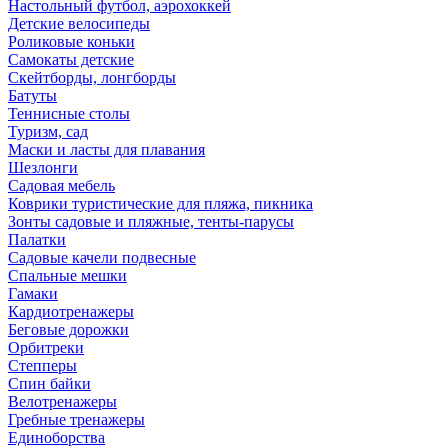
Настольный футбол, аэрохоккей
Детские велосипеды
Роликовые коньки
Самокаты детские
Скейтборды, лонгборды
Батуты
Теннисные столы
Туризм, сад
Маски и ласты для плавания
Шезлонги
Садовая мебель
Коврики туристические для пляжа, пикника
Зонты садовые и пляжные, тенты-парусы
Палатки
Садовые качели подвесные
Спальные мешки
Гамаки
Кардиотренажеры
Беговые дорожки
Орбитреки
Степперы
Спин байки
Велотренажеры
Гребные тренажеры
Единоборства