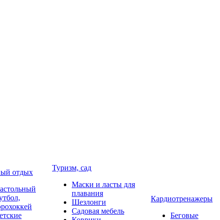
Туризм, сад
ый отдых
Маски и ласты для
астольный
плавания
утбол,
Кардиотренажеры
Шезлонги
эрохоккей
Садовая мебель
етские
Беговые
Коврики