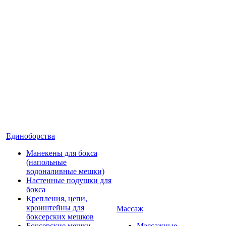
Единоборства
Манекены для бокса
(напольные
водоналивные мешки)
Настенные подушки для
бокса
Крепления, цепи,
кронштейны для
Массаж
боксерских мешков
Боксерские мешки
Массажные