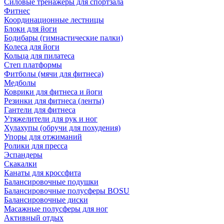
Силовые тренажеры для спортзала
Фитнес
Координационные лестницы
Блоки для йоги
Бодибары (гимнастические палки)
Колеса для йоги
Кольца для пилатеса
Степ платформы
Фитболы (мячи для фитнеса)
Медболы
Коврики для фитнеса и йоги
Резинки для фитнеса (ленты)
Гантели для фитнеса
Утяжелители для рук и ног
Хулахупы (обручи для похудения)
Упоры для отжиманий
Ролики для пресса
Эспандеры
Скакалки
Канаты для кроссфита
Балансировочные подушки
Балансировочные полусферы BOSU
Балансировочные диски
Масажные полусферы для ног
Активный отдых