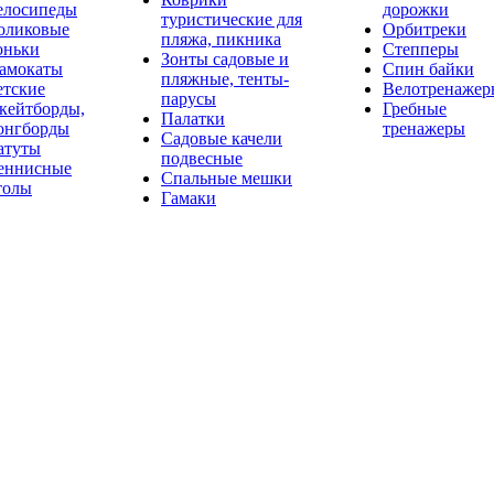
елосипеды
дорожки
туристические для
оликовые
Орбитреки
пляжа, пикника
оньки
Степперы
Зонты садовые и
амокаты
Спин байки
пляжные, тенты-
етские
Велотренажер
парусы
кейтборды,
Гребные
Палатки
онгборды
тренажеры
Садовые качели
атуты
подвесные
еннисные
Спальные мешки
толы
Гамаки