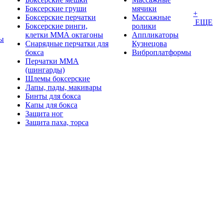
Боксерские груши
мячики
+
Боксерские перчатки
Массажные
ЕЩЕ
Боксерские ринги,
ролики
клетки ММА октагоны
Аппликаторы
ы
Снарядные перчатки для
Кузнецова
бокса
Виброплатформы
Перчатки MMA
(шингарды)
Шлемы боксерские
Лапы, пады, макивары
Бинты для бокса
Капы для бокса
Защита ног
Защита паха, торса