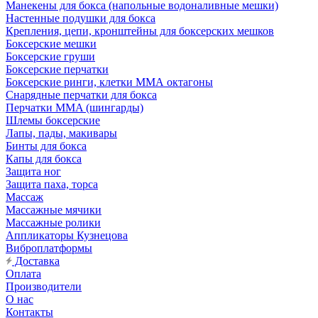
Манекены для бокса (напольные водоналивные мешки)
Настенные подушки для бокса
Крепления, цепи, кронштейны для боксерских мешков
Боксерские мешки
Боксерские груши
Боксерские перчатки
Боксерские ринги, клетки ММА октагоны
Снарядные перчатки для бокса
Перчатки MMA (шингарды)
Шлемы боксерские
Лапы, пады, макивары
Бинты для бокса
Капы для бокса
Защита ног
Защита паха, торса
Массаж
Массажные мячики
Массажные ролики
Аппликаторы Кузнецова
Виброплатформы
Доставка
Оплата
Производители
О нас
Контакты