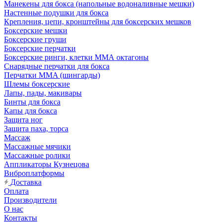
Манекены для бокса (напольные водоналивные мешки)
Настенные подушки для бокса
Крепления, цепи, кронштейны для боксерских мешков
Боксерские мешки
Боксерские груши
Боксерские перчатки
Боксерские ринги, клетки ММА октагоны
Снарядные перчатки для бокса
Перчатки MMA (шингарды)
Шлемы боксерские
Лапы, пады, макивары
Бинты для бокса
Капы для бокса
Защита ног
Защита паха, торса
Массаж
Массажные мячики
Массажные ролики
Аппликаторы Кузнецова
Виброплатформы
Доставка
Оплата
Производители
О нас
Контакты