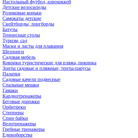
Настольный футбол, аэрохоккей
Детские велосипеды
Роликовые коньки
Самокаты детские
Скейтборды, лонгборды
Батуты
Теннисные столы
Туризм, сад
Маски и ласты для плавания
Шезлонги
Садовая мебель
Коврики туристические для пляжа, пикника
Зонты садовые и пляжные, тенты-парусы
Палатки
Садовые качели подвесные
Спальные мешки
Гамаки
Кардиотренажеры
Беговые дорожки
Орбитреки
Степперы
Спин байки
Велотренажеры
Гребные тренажеры
Единоборства