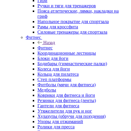
Гири
Ручки и тяги для тренажеров
Пояса атлетические, лямки, накладки на
гриф
Напольное покрытие для спортзала
Рамы для кроссфита
Силовые тренажеры для спортзала
Фитнес
Назад
Фитнес
Координационные лестницы
Блоки для йоги
Бодибары (гимнастические палки)
Колеса для йоги
Кольца для пилатеса
Степ платформы
Фитболы (мячи для фитнеса)
Медболы
Коврики для фитнеса и йоги
Резинки для фитнеса (ленты)
Гантели для фитнеса
Утяжелители для рук и ног
Хулахупы (обручи для похудения)
Упоры для отжиманий
Ролики для пресса