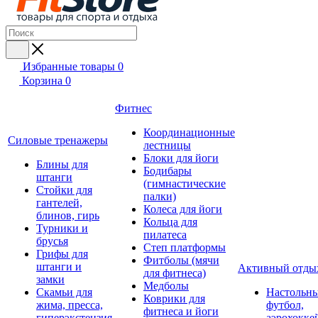
Избранные товары
0
Корзина
0
Фитнес
Координационные
Силовые тренажеры
лестницы
Блоки для йоги
Блины для
Бодибары
штанги
(гимнастические
Стойки для
палки)
гантелей,
Колеса для йоги
блинов, гирь
Кольца для
Турники и
пилатеса
брусья
Степ платформы
Грифы для
Фитболы (мячи
штанги и
Активный отды
для фитнеса)
замки
Медболы
Скамьи для
Настольн
Коврики для
жима, пресса,
футбол,
фитнеса и йоги
гиперэкстензия
аэрохокке