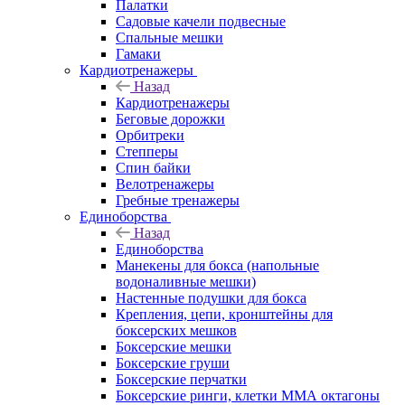
Палатки
Садовые качели подвесные
Спальные мешки
Гамаки
Кардиотренажеры
Назад
Кардиотренажеры
Беговые дорожки
Орбитреки
Степперы
Спин байки
Велотренажеры
Гребные тренажеры
Единоборства
Назад
Единоборства
Манекены для бокса (напольные
водоналивные мешки)
Настенные подушки для бокса
Крепления, цепи, кронштейны для
боксерских мешков
Боксерские мешки
Боксерские груши
Боксерские перчатки
Боксерские ринги, клетки ММА октагоны