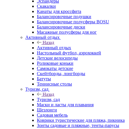
Эспандеры
Скакалки
Канаты для кроссфита
Балансировочные подушки
Балансировочные полусферы BOSU
Балансировочные диски
Масажные полусферы для ног
Активный отдых
Назад
Активный отдых
Настольный футбол, аэрохоккей
Детские велосипеды
Роликовые коньки
Самокаты детские
Скейтборды, лонгборды
Батуты
Теннисные столы
Туризм, сад
Назад
Туризм, сад
Маски и ласты для плавания
Шезлонги
Садовая мебель
Коврики туристические для пляжа, пикника
Зонты садовые и пляжные, тенты-парусы