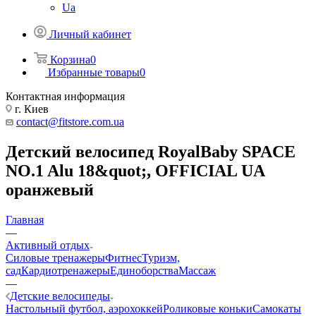
Ua
Личный кабинет
Корзина
0
Избранные товары
0
Контактная информация
г. Киев
contact@fitstore.com.ua
Детский велосипед RoyalBaby SPACE
NO.1 Alu 18&quot;, OFFICIAL UA
оранжевый
Главная
—
Активный отдых
Силовые тренажеры
Фитнес
Туризм,
сад
Кардиотренажеры
Единоборства
Массаж
—
Детские велосипеды
Настольный футбол, аэрохоккей
Роликовые коньки
Самокаты