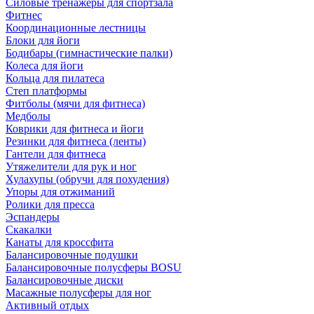
Силовые тренажеры для спортзала
Фитнес
Координационные лестницы
Блоки для йоги
Бодибары (гимнастические палки)
Колеса для йоги
Кольца для пилатеса
Степ платформы
Фитболы (мячи для фитнеса)
Медболы
Коврики для фитнеса и йоги
Резинки для фитнеса (ленты)
Гантели для фитнеса
Утяжелители для рук и ног
Хулахупы (обручи для похудения)
Упоры для отжиманий
Ролики для пресса
Эспандеры
Скакалки
Канаты для кроссфита
Балансировочные подушки
Балансировочные полусферы BOSU
Балансировочные диски
Масажные полусферы для ног
Активный отдых