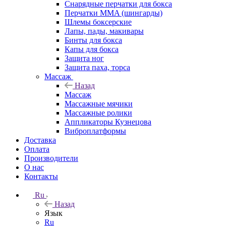
Снарядные перчатки для бокса
Перчатки MMA (шингарды)
Шлемы боксерские
Лапы, пады, макивары
Бинты для бокса
Капы для бокса
Защита ног
Защита паха, торса
Массаж
Назад
Массаж
Массажные мячики
Массажные ролики
Аппликаторы Кузнецова
Виброплатформы
Доставка
Оплата
Производители
О нас
Контакты
Ru
Назад
Язык
Ru