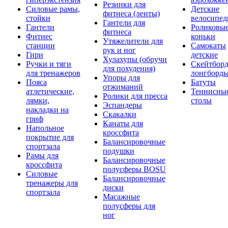
Резинки для
Силовые рамы,
Детские
фитнеса (ленты)
стойки
велосипе
Гантели для
Гантели
Роликовы
фитнеса
Фитнес
коньки
Утяжелители для
станции
Самокаты
рук и ног
Гири
детские
Хулахупы (обручи
Ручки и тяги
Скейтборд
для похудения)
для тренажеров
лонгборд
Упоры для
Пояса
Батуты
отжиманий
атлетические,
Теннисны
Ролики для пресса
лямки,
столы
Эспандеры
накладки на
Скакалки
гриф
Канаты для
Напольное
кроссфита
покрытие для
Балансировочные
спортзала
подушки
Рамы для
Балансировочные
кроссфита
полусферы BOSU
Силовые
Балансировочные
тренажеры для
диски
спортзала
Масажные
полусферы для
ног