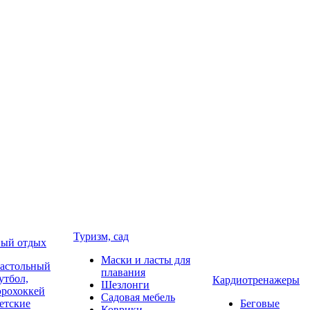
Туризм, сад
ый отдых
Маски и ласты для
астольный
плавания
утбол,
Кардиотренажеры
Шезлонги
эрохоккей
Садовая мебель
етские
Беговые
Коврики