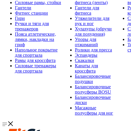
Силовые рамы, стойки
фитнеса (ленты)
в
Гантели
Гантели для
Р
Фитнес станции
фитнеса
к
Гири
Утяжелители для
С
Ручки и тяги для
рук и ног
д
тренажеров
Хулахупы (обручи
С
Пояса атлетические,
для похудения)
л
лямки, накладки на
Упоры для
Б
гриф
отжиманий
Т
Напольное покрытие
Ролики для пресса
с
для спортзала
Эспандеры
Рамы для кроссфита
Скакалки
Силовые тренажеры
Канаты для
для спортзала
кроссфита
Балансировочные
подушки
Балансировочные
полусферы BOSU
Балансировочные
диски
Масажные
полусферы для ног