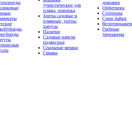
елосипеды
дорожки
туристические для
оликовые
Орбитреки
пляжа, пикника
оньки
Степперы
Зонты садовые и
амокаты
Спин байки
пляжные, тенты-
етские
Велотренажер
парусы
кейтборды,
Гребные
Палатки
онгборды
тренажеры
Садовые качели
атуты
подвесные
еннисные
Спальные мешки
толы
Гамаки