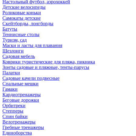
Настольный футбол, аэрохоккей
Детские велосипеды
Роликовые коньки
Самокаты детские
Скейтборды, лонгборды
Батуты
Теннисные столы
Туризм, сад
Маски и ласты для плавания
Шезлонги
Садовая мебель
Коврики туристические для пляжа, пикника
Зонты садовые и пляжные, тенты-парусы
Палатки
Садовые качели подвесные
Спальные мешки
Гамаки
Кардиотренажеры
Беговые дорожки
Орбитреки
Степперы
Спин байки
Велотренажеры
Гребные тренажеры
Единоборства