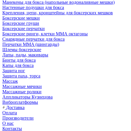
Манекены для бокса (напольные водоналивные мешки)
Настенные подушки для бокса
Крепления, цепи, кронштейны для боксерских мешков
Боксерские мешки
Боксерские груши
Боксерские перчатки
Боксерские ринги, клетки ММА октагоны
Снарядные перчатки для бокса
Перчатки MMA (шингарды)
Шлемы боксерские
Лапы, пады, макивары
Бинты для бокса
Капы для бокса
Защита ног
Защита паха, торса
Массаж
Массажные мячики
Массажные ролики
Аппликаторы Кузнецова
Виброплатформы
Доставка
Оплата
Производители
О нас
Контакты