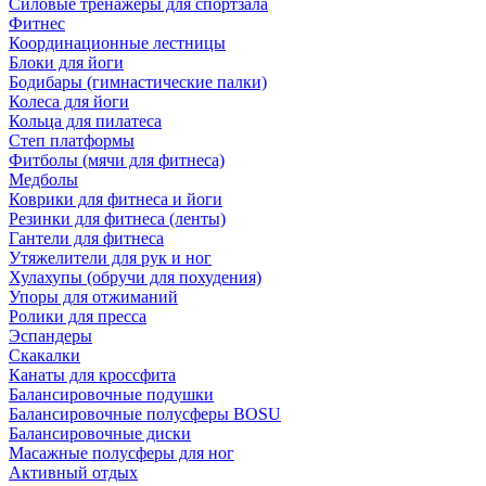
Силовые тренажеры для спортзала
Фитнес
Координационные лестницы
Блоки для йоги
Бодибары (гимнастические палки)
Колеса для йоги
Кольца для пилатеса
Степ платформы
Фитболы (мячи для фитнеса)
Медболы
Коврики для фитнеса и йоги
Резинки для фитнеса (ленты)
Гантели для фитнеса
Утяжелители для рук и ног
Хулахупы (обручи для похудения)
Упоры для отжиманий
Ролики для пресса
Эспандеры
Скакалки
Канаты для кроссфита
Балансировочные подушки
Балансировочные полусферы BOSU
Балансировочные диски
Масажные полусферы для ног
Активный отдых