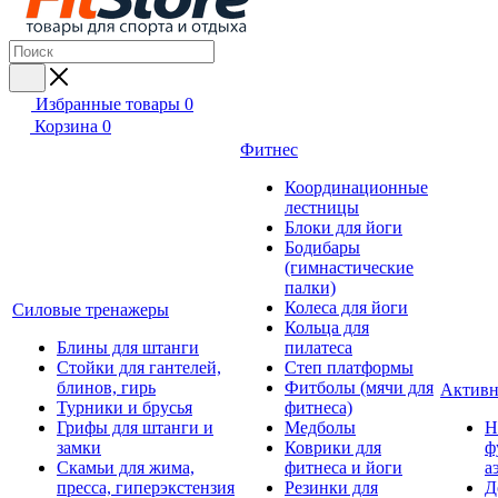
Избранные товары
0
Корзина
0
Фитнес
Координационные
лестницы
Блоки для йоги
Бодибары
(гимнастические
палки)
Колеса для йоги
Силовые тренажеры
Кольца для
Блины для штанги
пилатеса
Стойки для гантелей,
Степ платформы
блинов, гирь
Фитболы (мячи для
Активн
Турники и брусья
фитнеса)
Грифы для штанги и
Медболы
Н
замки
Коврики для
ф
Скамьи для жима,
фитнеса и йоги
а
пресса, гиперэкстензия
Резинки для
Д