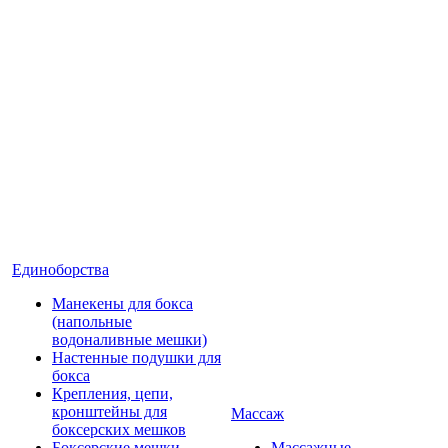
Единоборства
Манекены для бокса
(напольные
водоналивные мешки)
Настенные подушки для
бокса
Крепления, цепи,
кронштейны для
Массаж
боксерских мешков
Боксерские мешки
Массажные