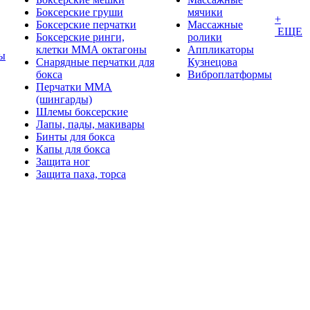
Боксерские груши
мячики
+
Боксерские перчатки
Массажные
ЕЩЕ
Боксерские ринги,
ролики
клетки ММА октагоны
Аппликаторы
ы
Снарядные перчатки для
Кузнецова
бокса
Виброплатформы
Перчатки MMA
(шингарды)
Шлемы боксерские
Лапы, пады, макивары
Бинты для бокса
Капы для бокса
Защита ног
Защита паха, торса