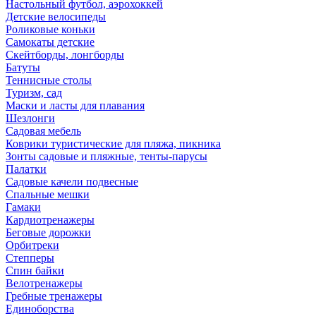
Настольный футбол, аэрохоккей
Детские велосипеды
Роликовые коньки
Самокаты детские
Скейтборды, лонгборды
Батуты
Теннисные столы
Туризм, сад
Маски и ласты для плавания
Шезлонги
Садовая мебель
Коврики туристические для пляжа, пикника
Зонты садовые и пляжные, тенты-парусы
Палатки
Садовые качели подвесные
Спальные мешки
Гамаки
Кардиотренажеры
Беговые дорожки
Орбитреки
Степперы
Спин байки
Велотренажеры
Гребные тренажеры
Единоборства