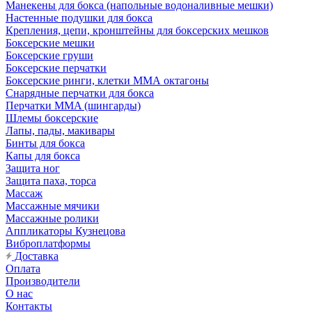
Манекены для бокса (напольные водоналивные мешки)
Настенные подушки для бокса
Крепления, цепи, кронштейны для боксерских мешков
Боксерские мешки
Боксерские груши
Боксерские перчатки
Боксерские ринги, клетки ММА октагоны
Снарядные перчатки для бокса
Перчатки MMA (шингарды)
Шлемы боксерские
Лапы, пады, макивары
Бинты для бокса
Капы для бокса
Защита ног
Защита паха, торса
Массаж
Массажные мячики
Массажные ролики
Аппликаторы Кузнецова
Виброплатформы
Доставка
Оплата
Производители
О нас
Контакты