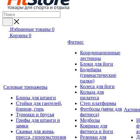
Избранные товары
0
Корзина
0
Фитнес
Координационные
лестницы
Блоки для йоги
Бодибары
(гимнастические
палки)
Колеса для йоги
Силовые тренажеры
Кольца для
Блины для штанги
пилатеса
Стойки для гантелей,
Степ платформы
блинов, гирь
Фитболы (мячи для
Активн
Турники и брусья
фитнеса)
Грифы для штанги и
Медболы
Н
замки
Коврики для
ф
Скамьи для жима,
фитнеса и йоги
а
пресса, гиперэкстензия
Резинки для
Д