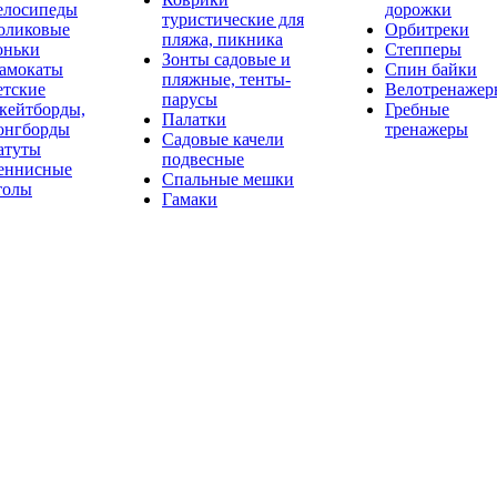
елосипеды
дорожки
туристические для
оликовые
Орбитреки
пляжа, пикника
оньки
Степперы
Зонты садовые и
амокаты
Спин байки
пляжные, тенты-
етские
Велотренажер
парусы
кейтборды,
Гребные
Палатки
онгборды
тренажеры
Садовые качели
атуты
подвесные
еннисные
Спальные мешки
толы
Гамаки