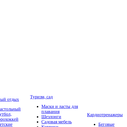
Туризм, сад
ый отдых
Маски и ласты для
астольный
плавания
утбол,
Кардиотренажеры
Шезлонги
эрохоккей
Садовая мебель
етские
Беговые
Коврики