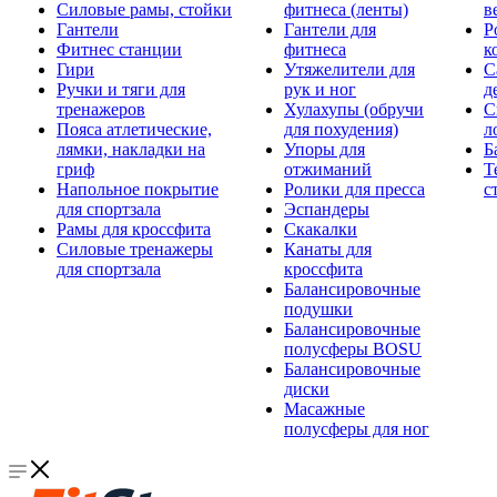
Силовые рамы, стойки
фитнеса (ленты)
в
Гантели
Гантели для
Р
Фитнес станции
фитнеса
к
Гири
Утяжелители для
С
Ручки и тяги для
рук и ног
д
тренажеров
Хулахупы (обручи
С
Пояса атлетические,
для похудения)
л
лямки, накладки на
Упоры для
Б
гриф
отжиманий
Т
Напольное покрытие
Ролики для пресса
с
для спортзала
Эспандеры
Рамы для кроссфита
Скакалки
Силовые тренажеры
Канаты для
для спортзала
кроссфита
Балансировочные
подушки
Балансировочные
полусферы BOSU
Балансировочные
диски
Масажные
полусферы для ног