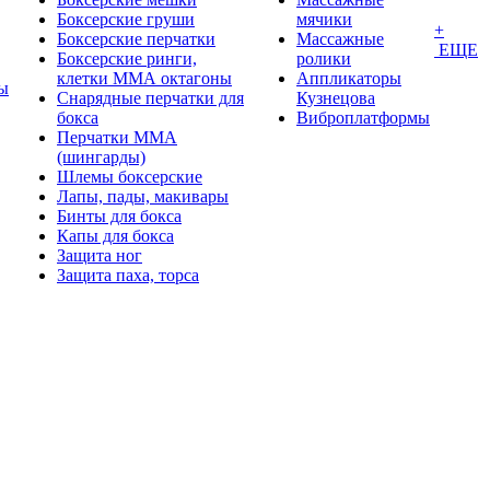
Боксерские груши
мячики
+
Боксерские перчатки
Массажные
ЕЩЕ
Боксерские ринги,
ролики
клетки ММА октагоны
Аппликаторы
ы
Снарядные перчатки для
Кузнецова
бокса
Виброплатформы
Перчатки MMA
(шингарды)
Шлемы боксерские
Лапы, пады, макивары
Бинты для бокса
Капы для бокса
Защита ног
Защита паха, торса