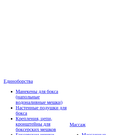
Единоборства
Манекены для бокса
(напольные
водоналивные мешки)
Настенные подушки для
бокса
Крепления, цепи,
кронштейны для
Массаж
боксерских мешков
Боксерские мешки
Массажные