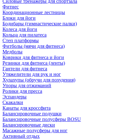
Силовые тренажеры для спортзала
Фитнес
Координационные лестницы
Блоки для йоги
Бодибары (гимнастические палки)
Колеса для йоги
Кольца для пилатеса
Степ платформы
Фитболы (мячи для фитнеса)
Медболы
Коврики для фитнеса и йоги
Резинки для фитнеса (ленты)
Гантели для фитнеса
Утяжелители для рук и ног
Хулахупы (обручи для похудения)
Упоры для отжиманий
Ролики для пресса
Эспандеры
Скакалки
Канаты для кроссфита
Балансировочные подушки
Балансировочные полусферы BOSU
Балансировочные диски
Масажные полусферы для ног
Активный отдых