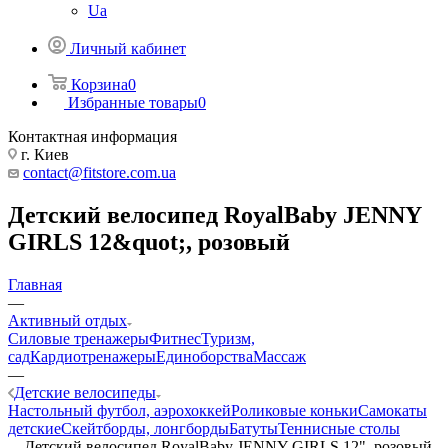
Ua
Личный кабинет
Корзина
0
Избранные товары
0
Контактная информация
г. Киев
contact@fitstore.com.ua
Детский велосипед RoyalBaby JENNY
GIRLS 12&quot;, розовый
Главная
—
Активный отдых
Силовые тренажеры
Фитнес
Туризм,
сад
Кардиотренажеры
Единоборства
Массаж
—
Детские велосипеды
Настольный футбол, аэрохоккей
Роликовые коньки
Самокаты
детские
Скейтборды, лонгборды
Батуты
Теннисные столы
—
Детский велосипед RoyalBaby JENNY GIRLS 12", розовый