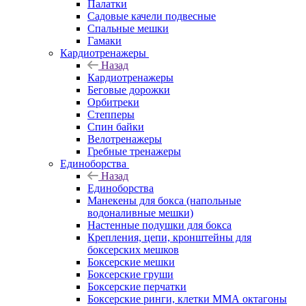
Палатки
Садовые качели подвесные
Спальные мешки
Гамаки
Кардиотренажеры
Назад
Кардиотренажеры
Беговые дорожки
Орбитреки
Степперы
Спин байки
Велотренажеры
Гребные тренажеры
Единоборства
Назад
Единоборства
Манекены для бокса (напольные
водоналивные мешки)
Настенные подушки для бокса
Крепления, цепи, кронштейны для
боксерских мешков
Боксерские мешки
Боксерские груши
Боксерские перчатки
Боксерские ринги, клетки ММА октагоны