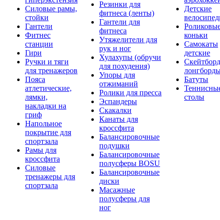
Резинки для
Силовые рамы,
Детские
фитнеса (ленты)
стойки
велосипе
Гантели для
Гантели
Роликовы
фитнеса
Фитнес
коньки
Утяжелители для
станции
Самокаты
рук и ног
Гири
детские
Хулахупы (обручи
Ручки и тяги
Скейтборд
для похудения)
для тренажеров
лонгборд
Упоры для
Пояса
Батуты
отжиманий
атлетические,
Теннисны
Ролики для пресса
лямки,
столы
Эспандеры
накладки на
Скакалки
гриф
Канаты для
Напольное
кроссфита
покрытие для
Балансировочные
спортзала
подушки
Рамы для
Балансировочные
кроссфита
полусферы BOSU
Силовые
Балансировочные
тренажеры для
диски
спортзала
Масажные
полусферы для
ног