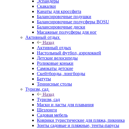
Эспандеры
Скакалки
Канаты для кроссфита
Балансировочные подушки
Балансировочные полусферы BOSU
Балансировочные диски
Масажные полусферы для ног
Активный отдых
Назад
Активный отдых
Настольный футбол, аэрохоккей
Детские велосипеды
Роликовые коньки
Самокаты детские
Скейтборды, лонгборды
Батуты
Теннисные столы
Туризм, сад
Назад
Туризм, сад
Маски и ласты для плавания
Шезлонги
Садовая мебель
Коврики туристические для пляжа, пикника
Зонты садовые и пляжные, тенты-парусы