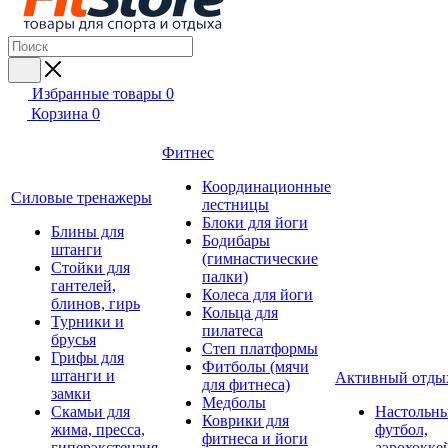
Избранные товары
0
Корзина
0
Фитнес
Координационные
Силовые тренажеры
лестницы
Блоки для йоги
Блины для
Бодибары
штанги
(гимнастические
Стойки для
палки)
гантелей,
Колеса для йоги
блинов, гирь
Кольца для
Турники и
пилатеса
брусья
Степ платформы
Грифы для
Фитболы (мячи
штанги и
Активный отды
для фитнеса)
замки
Медболы
Скамьи для
Настольн
Коврики для
жима, пресса,
футбол,
фитнеса и йоги
гиперэкстензия
аэрохокке