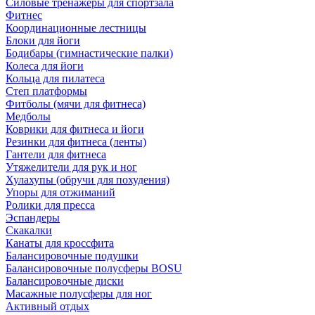
Силовые тренажеры для спортзала
Фитнес
Координационные лестницы
Блоки для йоги
Бодибары (гимнастические палки)
Колеса для йоги
Кольца для пилатеса
Степ платформы
Фитболы (мячи для фитнеса)
Медболы
Коврики для фитнеса и йоги
Резинки для фитнеса (ленты)
Гантели для фитнеса
Утяжелители для рук и ног
Хулахупы (обручи для похудения)
Упоры для отжиманий
Ролики для пресса
Эспандеры
Скакалки
Канаты для кроссфита
Балансировочные подушки
Балансировочные полусферы BOSU
Балансировочные диски
Масажные полусферы для ног
Активный отдых