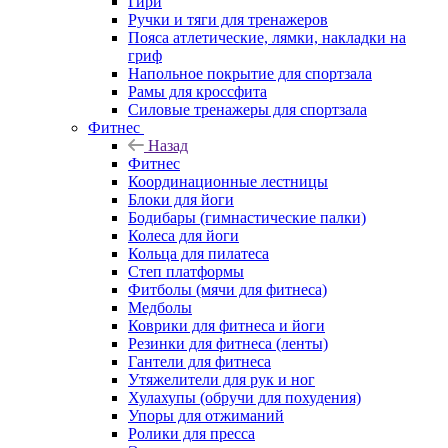
Гири
Ручки и тяги для тренажеров
Пояса атлетические, лямки, накладки на
гриф
Напольное покрытие для спортзала
Рамы для кроссфита
Силовые тренажеры для спортзала
Фитнес
Назад
Фитнес
Координационные лестницы
Блоки для йоги
Бодибары (гимнастические палки)
Колеса для йоги
Кольца для пилатеса
Степ платформы
Фитболы (мячи для фитнеса)
Медболы
Коврики для фитнеса и йоги
Резинки для фитнеса (ленты)
Гантели для фитнеса
Утяжелители для рук и ног
Хулахупы (обручи для похудения)
Упоры для отжиманий
Ролики для пресса