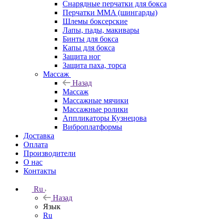
Снарядные перчатки для бокса
Перчатки MMA (шингарды)
Шлемы боксерские
Лапы, пады, макивары
Бинты для бокса
Капы для бокса
Защита ног
Защита паха, торса
Массаж
Назад
Массаж
Массажные мячики
Массажные ролики
Аппликаторы Кузнецова
Виброплатформы
Доставка
Оплата
Производители
О нас
Контакты
Ru
Назад
Язык
Ru