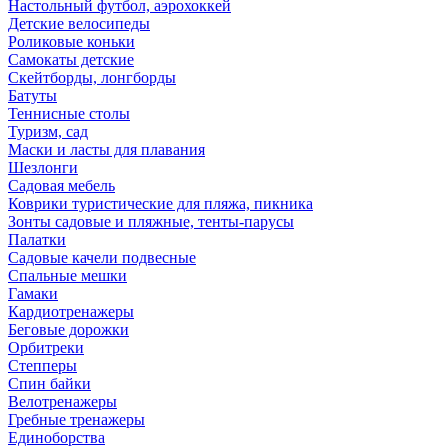
Настольный футбол, аэрохоккей
Детские велосипеды
Роликовые коньки
Самокаты детские
Скейтборды, лонгборды
Батуты
Теннисные столы
Туризм, сад
Маски и ласты для плавания
Шезлонги
Садовая мебель
Коврики туристические для пляжа, пикника
Зонты садовые и пляжные, тенты-парусы
Палатки
Садовые качели подвесные
Спальные мешки
Гамаки
Кардиотренажеры
Беговые дорожки
Орбитреки
Степперы
Спин байки
Велотренажеры
Гребные тренажеры
Единоборства