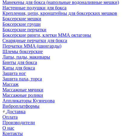
Манекены для бокса (напольные водоналивные мешки)
Настенные подушки для бокса
Крепления, цепи, кронштейны для боксерских мешков
Боксерские мешки
Боксерские груши
Боксерские перчатки
Боксерские ринги, клетки ММА октагоны
Снарядные перчатки для бокса
Перчатки MMA (шингарды)
Шлемы боксерские
Лапы, пады, макивары
Бинты для бокса
Капы для бокса
Защита ног
Защита паха, торса
Массаж
Массажные мячики
Массажные ролики
Аппликаторы Кузнецова
Виброплатформы
Доставка
Оплата
Производители
О нас
Контакты