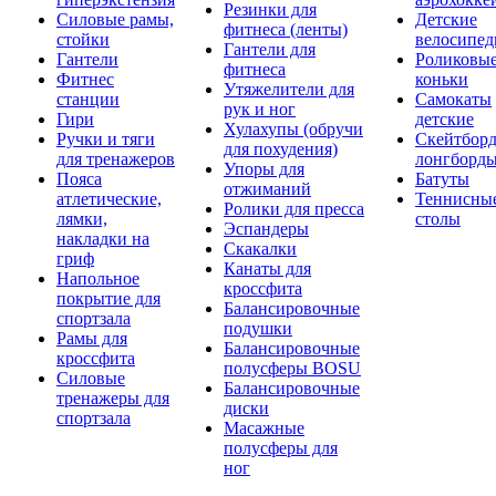
Резинки для
Силовые рамы,
Детские
фитнеса (ленты)
стойки
велосипе
Гантели для
Гантели
Роликовы
фитнеса
Фитнес
коньки
Утяжелители для
станции
Самокаты
рук и ног
Гири
детские
Хулахупы (обручи
Ручки и тяги
Скейтборд
для похудения)
для тренажеров
лонгборд
Упоры для
Пояса
Батуты
отжиманий
атлетические,
Теннисны
Ролики для пресса
лямки,
столы
Эспандеры
накладки на
Скакалки
гриф
Канаты для
Напольное
кроссфита
покрытие для
Балансировочные
спортзала
подушки
Рамы для
Балансировочные
кроссфита
полусферы BOSU
Силовые
Балансировочные
тренажеры для
диски
спортзала
Масажные
полусферы для
ног