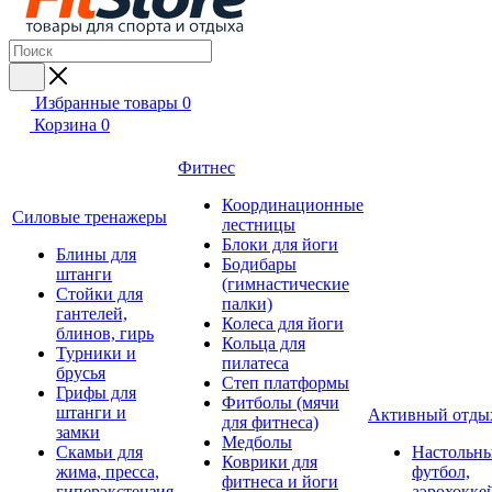
Избранные товары
0
Корзина
0
Фитнес
Координационные
Силовые тренажеры
лестницы
Блоки для йоги
Блины для
Бодибары
штанги
(гимнастические
Стойки для
палки)
гантелей,
Колеса для йоги
блинов, гирь
Кольца для
Турники и
пилатеса
брусья
Степ платформы
Грифы для
Фитболы (мячи
штанги и
Активный отды
для фитнеса)
замки
Медболы
Скамьи для
Настольн
Коврики для
жима, пресса,
футбол,
фитнеса и йоги
гиперэкстензия
аэрохокке