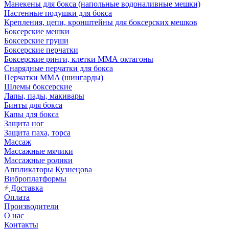
Манекены для бокса (напольные водоналивные мешки)
Настенные подушки для бокса
Крепления, цепи, кронштейны для боксерских мешков
Боксерские мешки
Боксерские груши
Боксерские перчатки
Боксерские ринги, клетки ММА октагоны
Снарядные перчатки для бокса
Перчатки MMA (шингарды)
Шлемы боксерские
Лапы, пады, макивары
Бинты для бокса
Капы для бокса
Защита ног
Защита паха, торса
Массаж
Массажные мячики
Массажные ролики
Аппликаторы Кузнецова
Виброплатформы
Доставка
Оплата
Производители
О нас
Контакты