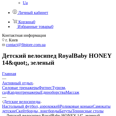
Ua
Личный кабинет
Корзина
0
Избранные товары
0
Контактная информация
г. Киев
contact@fitstore.com.ua
Детский велосипед RoyalBaby HONEY
14&quot;, зеленый
Главная
—
Активный отдых
Силовые тренажеры
Фитнес
Туризм,
сад
Кардиотренажеры
Единоборства
Массаж
—
Детские велосипеды
Настольный футбол, аэрохоккей
Роликовые коньки
Самокаты
детские
Скейтборды, лонгборды
Батуты
Теннисные столы
—
Детский велосипед RoyalBaby HONEY 14", зеленый