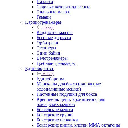
Палатки
Садовые качели подвесные
Спальные мешки
Гамаки
Кардиотренажеры
Назад
Кардиотренажеры
Беговые дорожки
Орбитреки
Степперы
Спин байки
Велотренажеры
Гребные тренажеры
Единоборства
Назад
Единоборства
Манекены для бокса (напольные
водоналивные мешки)
Настенные подушки для бокса
Крепления, цепи, кронштейны для
боксерских мешков
Боксерские мешки
Боксерские груши
Боксерские перчатки
Боксерские ринги, клетки ММА октагоны