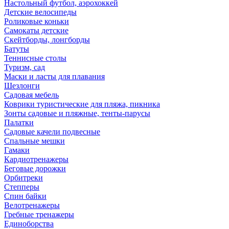
Настольный футбол, аэрохоккей
Детские велосипеды
Роликовые коньки
Самокаты детские
Скейтборды, лонгборды
Батуты
Теннисные столы
Туризм, сад
Маски и ласты для плавания
Шезлонги
Садовая мебель
Коврики туристические для пляжа, пикника
Зонты садовые и пляжные, тенты-парусы
Палатки
Садовые качели подвесные
Спальные мешки
Гамаки
Кардиотренажеры
Беговые дорожки
Орбитреки
Степперы
Спин байки
Велотренажеры
Гребные тренажеры
Единоборства