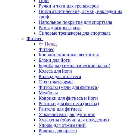
Гири
Ручки и тяги для тренажеров
Пояса атлетические, лямки, накладки на
гриф
Напольное покрытие для спортзала
Рамы для кроссфита
Силовые тренажеры для спортзала
Фитнес
Назад
Фитнес
Координационные лестницы
Блоки для йоги
Бодибары (гимнастические палки)
Колеса для йоги
Кольца для пилатеса
Степ платформы
Фитболы (мячи для фитнеса)
Медболы
Коврики для фитнеса и йоги
Резинки для фитнеса (ленты)
Гантели для фитнеса
Утяжелители для рук и ног
Хулахупы (обручи для похудения)
Упоры для отжиманий
Ролики для пресса