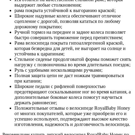
выдержит любые столкновения;
рама покрыта устойчивой к выгоранию краской;
Широкие надувные колеса обеспечивают отличное
сцепление с дорогой, позволяя кататься по любому
дорожному покрытию;
Ручной тормоз на переднее и заднее колеса позволяет
быстро совершить торможение перед препятствием;
Рама велосипеда покрыта гипоаллергенной краской,
которая безвредна для детей, не выгорает на солнце и
устойчива к царапинам;
Стильное сиденье продолговатой формы поможет снять
нагрузку с позвоночника во время длительных поездок;
Руль с удобными нескользящими ручками;
Полная защита цепи не даст ножкам травмироваться
при катании;
Широкие педали с рифленой поверхностью
предотвращают соскальзывание ног во время катания, а
дополнительные боковые колеса помогут научиться
держать равновесие;
Положительные отзывы о велосипеде RoyalBaby Honey
от многих покупателей, которые уже приобрели его и
успешно используют, подтверждают высокое качество
изготовления, надежность и долговечность велосипеда.
Рекомендуем купить детский велосипед RoyalBaby Honey по