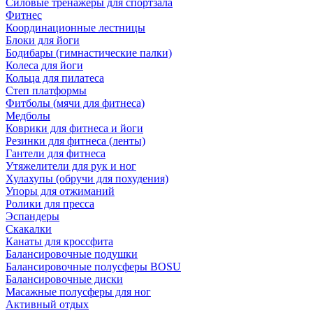
Силовые тренажеры для спортзала
Фитнес
Координационные лестницы
Блоки для йоги
Бодибары (гимнастические палки)
Колеса для йоги
Кольца для пилатеса
Степ платформы
Фитболы (мячи для фитнеса)
Медболы
Коврики для фитнеса и йоги
Резинки для фитнеса (ленты)
Гантели для фитнеса
Утяжелители для рук и ног
Хулахупы (обручи для похудения)
Упоры для отжиманий
Ролики для пресса
Эспандеры
Скакалки
Канаты для кроссфита
Балансировочные подушки
Балансировочные полусферы BOSU
Балансировочные диски
Масажные полусферы для ног
Активный отдых