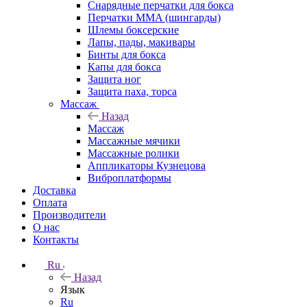
Снарядные перчатки для бокса
Перчатки MMA (шингарды)
Шлемы боксерские
Лапы, пады, макивары
Бинты для бокса
Капы для бокса
Защита ног
Защита паха, торса
Массаж
Назад
Массаж
Массажные мячики
Массажные ролики
Аппликаторы Кузнецова
Виброплатформы
Доставка
Оплата
Производители
О нас
Контакты
Ru
Назад
Язык
Ru