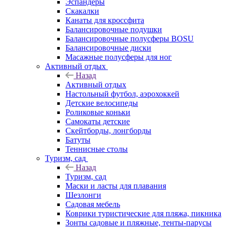
Эспандеры
Скакалки
Канаты для кроссфита
Балансировочные подушки
Балансировочные полусферы BOSU
Балансировочные диски
Масажные полусферы для ног
Активный отдых
Назад
Активный отдых
Настольный футбол, аэрохоккей
Детские велосипеды
Роликовые коньки
Самокаты детские
Скейтборды, лонгборды
Батуты
Теннисные столы
Туризм, сад
Назад
Туризм, сад
Маски и ласты для плавания
Шезлонги
Садовая мебель
Коврики туристические для пляжа, пикника
Зонты садовые и пляжные, тенты-парусы