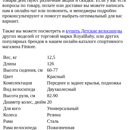
товары действуют различные акции и скидки. Если у вас есть
вопросы по товару, оплате или доставке вы можете написать
нам в онлайн-чат или позвонить, и менеджеры подробно
проконсультируют и помогут выбрать оптимальный для вас
вариант.
Также вы можете посмотреть и
купить Детские велосипеды
других моделей от торговой марки RoyalBaby, или других
популярных брендов в нашем онлайн-каталоге спортивного
магазина Fitstore.
Вес, кг
12,5
Длина
126
Высота сидения, см
60-77
Цвет
Красный
Комплектация
Переднее и заднее крылья, подножка
Вид велосипеда
Двухколесный
Высота руля, см
82-90
Диаметр колес, дюйм
20
Для кого
Универсальный
Колеса
Резина
Рама
Сталь
Рама велосипеда
Пожизненная