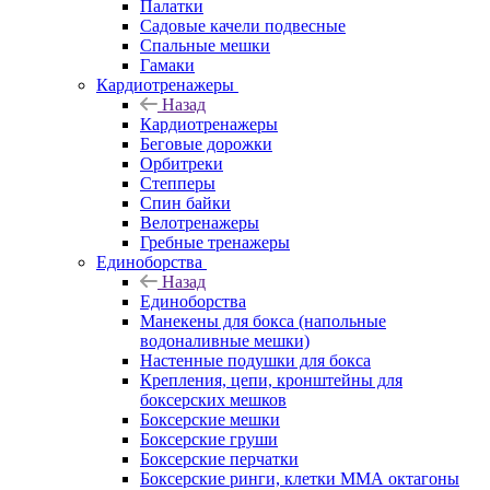
Палатки
Садовые качели подвесные
Спальные мешки
Гамаки
Кардиотренажеры
Назад
Кардиотренажеры
Беговые дорожки
Орбитреки
Степперы
Спин байки
Велотренажеры
Гребные тренажеры
Единоборства
Назад
Единоборства
Манекены для бокса (напольные
водоналивные мешки)
Настенные подушки для бокса
Крепления, цепи, кронштейны для
боксерских мешков
Боксерские мешки
Боксерские груши
Боксерские перчатки
Боксерские ринги, клетки ММА октагоны