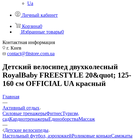
Ua
Личный кабинет
Корзина
0
Избранные товары
0
Контактная информация
г. Киев
contact@fitstore.com.ua
Детский велосипед двухколесный
RoyalBaby FREESTYLE 20&quot; 125-
160 см OFFICIAL UA красный
Главная
—
Активный отдых
Силовые тренажеры
Фитнес
Туризм,
сад
Кардиотренажеры
Единоборства
Массаж
—
Детские велосипеды
Настольный футбол, аэрохоккей
Роликовые коньки
Самокаты