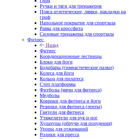
Гири
Ручки и тяги для тренажеров
Пояса атлетические, лямки, накладки на
гриф
Напольное покрытие для спортзала
Рамы для кроссфита
Силовые тренажеры для спортзала
Фитнес
Назад
Фитнес
Координационные лестницы
Блоки для йоги
Бодибары (гимнастические палки)
Колеса для йоги
Кольца для пилатеса
Степ платформы
Фитболы (мячи для фитнеса)
Медболы
Коврики для фитнеса и йоги
Резинки для фитнеса (ленты)
Гантели для фитнеса
Утяжелители для рук и ног
Хулахупы (обручи для похудения)
Упоры для отжиманий
Ролики для пресса