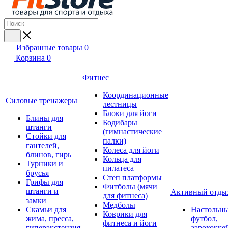
Избранные товары
0
Корзина
0
Фитнес
Координационные
Силовые тренажеры
лестницы
Блоки для йоги
Блины для
Бодибары
штанги
(гимнастические
Стойки для
палки)
гантелей,
Колеса для йоги
блинов, гирь
Кольца для
Турники и
пилатеса
брусья
Степ платформы
Грифы для
Фитболы (мячи
штанги и
Активный отды
для фитнеса)
замки
Медболы
Скамьи для
Настольн
Коврики для
жима, пресса,
футбол,
фитнеса и йоги
гиперэкстензия
аэрохокке