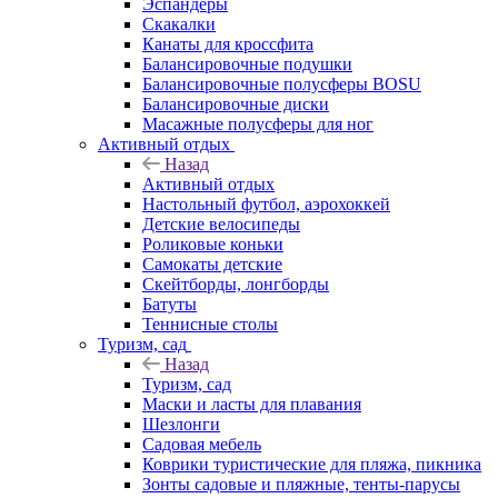
Эспандеры
Скакалки
Канаты для кроссфита
Балансировочные подушки
Балансировочные полусферы BOSU
Балансировочные диски
Масажные полусферы для ног
Активный отдых
Назад
Активный отдых
Настольный футбол, аэрохоккей
Детские велосипеды
Роликовые коньки
Самокаты детские
Скейтборды, лонгборды
Батуты
Теннисные столы
Туризм, сад
Назад
Туризм, сад
Маски и ласты для плавания
Шезлонги
Садовая мебель
Коврики туристические для пляжа, пикника
Зонты садовые и пляжные, тенты-парусы