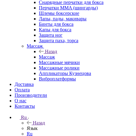
Снарядные перчатки для бокса
Перчатки MMA (шингарды)
Шлемы боксерские
Лапы, пады, макивары
Бинты для бокса
Капы для бокса
Защита ног
Защита паха, торса
Массаж
Назад
Массаж
Массажные мячики
Массажные ролики
Аппликаторы Кузнецова
Виброплатформы
Доставка
Оплата
Производители
О нас
Контакты
Ru
Назад
Язык
Ru