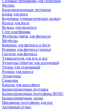
Силовые тренажеры для спортзала
Фитнес
Координационные лестницы
Блоки для йоги
Бодибары (гимнастические палки)
Колеса для йоги
Кольца для пилатеса
Степ платформы
Фитболы (мячи для фитнеса)
Медболы
Коврики для фитнеса и йоги
Резинки для фитнеса (ленты)
Гантели для фитнеса
Утяжелители для рук и ног
Хулахупы (обручи для похудения)
Упоры для отжиманий
Ролики для пресса
Эспандеры
Скакалки
Канаты для кроссфита
Балансировочные подушки
Балансировочные полусферы BOSU
Балансировочные диски
Масажные полусферы для ног
Активный отдых