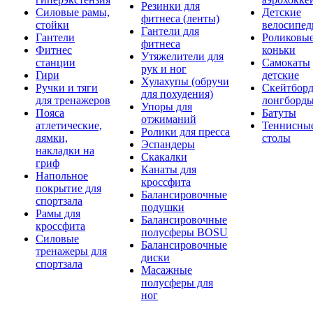
Резинки для
Силовые рамы,
Детские
фитнеса (ленты)
стойки
велосипе
Гантели для
Гантели
Роликовы
фитнеса
Фитнес
коньки
Утяжелители для
станции
Самокаты
рук и ног
Гири
детские
Хулахупы (обручи
Ручки и тяги
Скейтборд
для похудения)
для тренажеров
лонгборд
Упоры для
Пояса
Батуты
отжиманий
атлетические,
Теннисны
Ролики для пресса
лямки,
столы
Эспандеры
накладки на
Скакалки
гриф
Канаты для
Напольное
кроссфита
покрытие для
Балансировочные
спортзала
подушки
Рамы для
Балансировочные
кроссфита
полусферы BOSU
Силовые
Балансировочные
тренажеры для
диски
спортзала
Масажные
полусферы для
ног