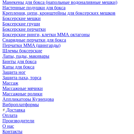
Манекены для бокса (напольные водоналивные мешки)
Настенные подушки для бокса
Крепления, цепи, кронштейны для боксерских мешков
Боксерские мешки
Боксерские груши
Боксерские перчатки
Боксерские ринги, клетки ММА октагоны
Снарядные перчатки для бокса
Перчатки MMA (шингарды)
Шлемы боксерские
Лапы, пады, макивары
Бинты для бокса
Капы для бокса
Защита ног
Защита паха, торса
Массаж
Массажные мячики
Массажные ролики
Аппликаторы Кузнецова
Виброплатформы
Доставка
Оплата
Производители
О нас
Контакты