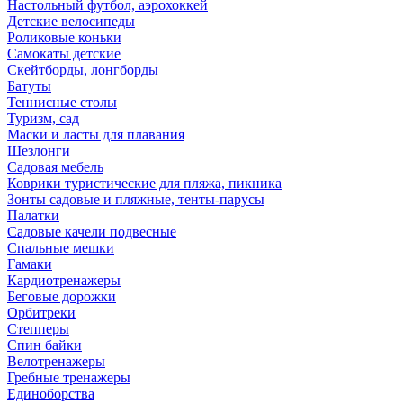
Настольный футбол, аэрохоккей
Детские велосипеды
Роликовые коньки
Самокаты детские
Скейтборды, лонгборды
Батуты
Теннисные столы
Туризм, сад
Маски и ласты для плавания
Шезлонги
Садовая мебель
Коврики туристические для пляжа, пикника
Зонты садовые и пляжные, тенты-парусы
Палатки
Садовые качели подвесные
Спальные мешки
Гамаки
Кардиотренажеры
Беговые дорожки
Орбитреки
Степперы
Спин байки
Велотренажеры
Гребные тренажеры
Единоборства