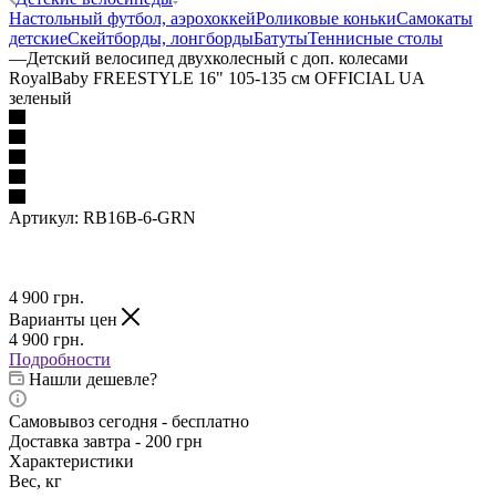
Настольный футбол, аэрохоккей
Роликовые коньки
Самокаты
детские
Скейтборды, лонгборды
Батуты
Теннисные столы
—
Детский велосипед двухколесный с доп. колесами
RoyalBaby FREESTYLE 16" 105-135 см OFFICIAL UA
зеленый
Артикул:
RB16B-6-GRN
4 900
грн.
Варианты цен
4 900
грн.
Подробности
Нашли дешевле?
Самовывоз сегодня - бесплатно
Доставка завтра - 200 грн
Характеристики
Вес, кг