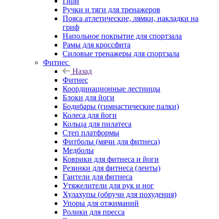
Гири
Ручки и тяги для тренажеров
Пояса атлетические, лямки, накладки на
гриф
Напольное покрытие для спортзала
Рамы для кроссфита
Силовые тренажеры для спортзала
Фитнес
Назад
Фитнес
Координационные лестницы
Блоки для йоги
Бодибары (гимнастические палки)
Колеса для йоги
Кольца для пилатеса
Степ платформы
Фитболы (мячи для фитнеса)
Медболы
Коврики для фитнеса и йоги
Резинки для фитнеса (ленты)
Гантели для фитнеса
Утяжелители для рук и ног
Хулахупы (обручи для похудения)
Упоры для отжиманий
Ролики для пресса