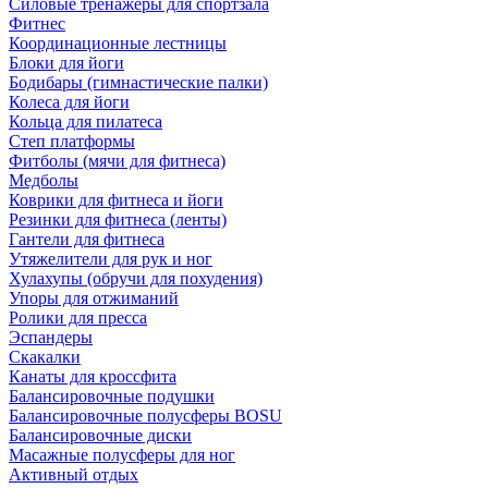
Силовые тренажеры для спортзала
Фитнес
Координационные лестницы
Блоки для йоги
Бодибары (гимнастические палки)
Колеса для йоги
Кольца для пилатеса
Степ платформы
Фитболы (мячи для фитнеса)
Медболы
Коврики для фитнеса и йоги
Резинки для фитнеса (ленты)
Гантели для фитнеса
Утяжелители для рук и ног
Хулахупы (обручи для похудения)
Упоры для отжиманий
Ролики для пресса
Эспандеры
Скакалки
Канаты для кроссфита
Балансировочные подушки
Балансировочные полусферы BOSU
Балансировочные диски
Масажные полусферы для ног
Активный отдых