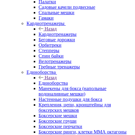
Палатки
Садовые качели подвесные
Спальные мешки
Гамаки
Кардиотренажеры
Назад
Кардиотренажеры
Беговые дорожки
Орбитреки
Степперы
Спин байки
Велотренажеры
Гребные тренажеры
Единоборства
Назад
Единоборства
Манекены для бокса (напольные
водоналивные мешки)
Настенные подушки для бокса
Крепления, цепи, кронштейны для
боксерских мешков
Боксерские мешки
Боксерские груши
Боксерские перчатки
Боксерские ринги, клетки ММА октагоны