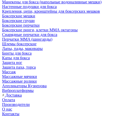
Манекены для бокса (напольные водоналивные мешки)
Настенные подушки для бокса
Крепления, цепи, кронштейны для боксерских мешков
Боксерские мешки
Боксерские груши
Боксерские перчатки
Боксерские ринги, клетки ММА октагоны
Снарядные перчатки для бокса
Перчатки MMA (шингарды)
Шлемы боксерские
Лапы, пады, макивары
Бинты для бокса
Капы для бокса
Защита ног
Защита паха, торса
Массаж
Массажные мячики
Массажные ролики
Аппликаторы Кузнецова
Виброплатформы
Доставка
Оплата
Производители
О нас
Контакты