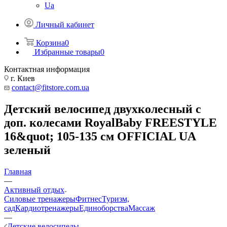
Ua
Личный кабинет
Корзина
0
Избранные товары
0
Контактная информация
г. Киев
contact@fitstore.com.ua
Детский велосипед двухколесный с
доп. колесами RoyalBaby FREESTYLE
16&quot; 105-135 см OFFICIAL UA
зеленый
Главная
—
Активный отдых
Силовые тренажеры
Фитнес
Туризм,
сад
Кардиотренажеры
Единоборства
Массаж
—
Детские велосипеды