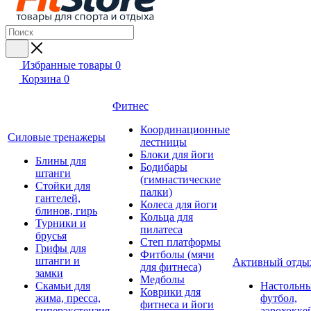
Избранные товары
0
Корзина
0
Фитнес
Координационные
Силовые тренажеры
лестницы
Блоки для йоги
Блины для
Бодибары
штанги
(гимнастические
Стойки для
палки)
гантелей,
Колеса для йоги
блинов, гирь
Кольца для
Турники и
пилатеса
брусья
Степ платформы
Грифы для
Фитболы (мячи
штанги и
Активный отды
для фитнеса)
замки
Медболы
Скамьи для
Настольн
Коврики для
жима, пресса,
футбол,
фитнеса и йоги
гиперэкстензия
аэрохокке