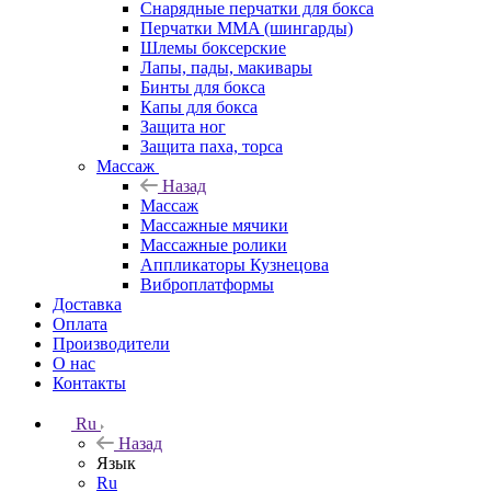
Снарядные перчатки для бокса
Перчатки MMA (шингарды)
Шлемы боксерские
Лапы, пады, макивары
Бинты для бокса
Капы для бокса
Защита ног
Защита паха, торса
Массаж
Назад
Массаж
Массажные мячики
Массажные ролики
Аппликаторы Кузнецова
Виброплатформы
Доставка
Оплата
Производители
О нас
Контакты
Ru
Назад
Язык
Ru