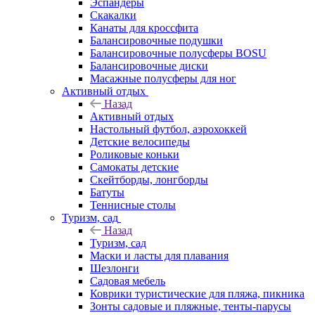
Эспандеры
Скакалки
Канаты для кроссфита
Балансировочные подушки
Балансировочные полусферы BOSU
Балансировочные диски
Масажные полусферы для ног
Активный отдых
Назад
Активный отдых
Настольный футбол, аэрохоккей
Детские велосипеды
Роликовые коньки
Самокаты детские
Скейтборды, лонгборды
Батуты
Теннисные столы
Туризм, сад
Назад
Туризм, сад
Маски и ласты для плавания
Шезлонги
Садовая мебель
Коврики туристические для пляжа, пикника
Зонты садовые и пляжные, тенты-парусы