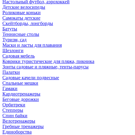
Настольный футбол, аэрохоккей
Детские велосипеды
Роликовые коньки
Самокаты детские
Скейтборды, лонгборды
Батуты
Теннисные столы
Туризм, сад
Маски и ласты для плавания
Шезлонги
Садовая мебель
Коврики туристические для пляжа, пикника
Зонты садовые и пляжные, тенты-парусы
Палатки
Садовые качели подвесные
Спальные мешки
Гамаки
Кардиотренажеры
Беговые дорожки
Орбитреки
Степперы
Спин байки
Велотренажеры
Гребные тренажеры
Единоборства