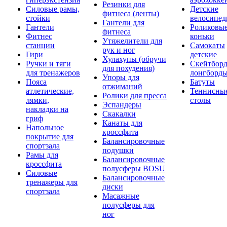
Резинки для
Силовые рамы,
Детские
фитнеса (ленты)
стойки
велосипе
Гантели для
Гантели
Роликовы
фитнеса
Фитнес
коньки
Утяжелители для
станции
Самокаты
рук и ног
Гири
детские
Хулахупы (обручи
Ручки и тяги
Скейтборд
для похудения)
для тренажеров
лонгборд
Упоры для
Пояса
Батуты
отжиманий
атлетические,
Теннисны
Ролики для пресса
лямки,
столы
Эспандеры
накладки на
Скакалки
гриф
Канаты для
Напольное
кроссфита
покрытие для
Балансировочные
спортзала
подушки
Рамы для
Балансировочные
кроссфита
полусферы BOSU
Силовые
Балансировочные
тренажеры для
диски
спортзала
Масажные
полусферы для
ног