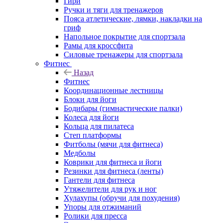
Гири
Ручки и тяги для тренажеров
Пояса атлетические, лямки, накладки на
гриф
Напольное покрытие для спортзала
Рамы для кроссфита
Силовые тренажеры для спортзала
Фитнес
Назад
Фитнес
Координационные лестницы
Блоки для йоги
Бодибары (гимнастические палки)
Колеса для йоги
Кольца для пилатеса
Степ платформы
Фитболы (мячи для фитнеса)
Медболы
Коврики для фитнеса и йоги
Резинки для фитнеса (ленты)
Гантели для фитнеса
Утяжелители для рук и ног
Хулахупы (обручи для похудения)
Упоры для отжиманий
Ролики для пресса