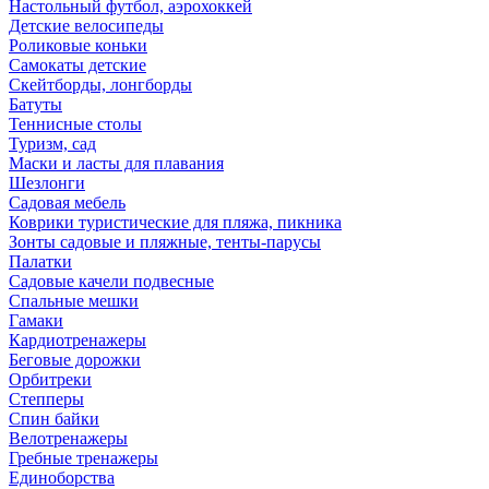
Настольный футбол, аэрохоккей
Детские велосипеды
Роликовые коньки
Самокаты детские
Скейтборды, лонгборды
Батуты
Теннисные столы
Туризм, сад
Маски и ласты для плавания
Шезлонги
Садовая мебель
Коврики туристические для пляжа, пикника
Зонты садовые и пляжные, тенты-парусы
Палатки
Садовые качели подвесные
Спальные мешки
Гамаки
Кардиотренажеры
Беговые дорожки
Орбитреки
Степперы
Спин байки
Велотренажеры
Гребные тренажеры
Единоборства