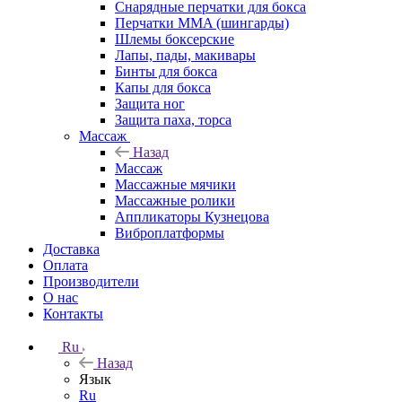
Снарядные перчатки для бокса
Перчатки MMA (шингарды)
Шлемы боксерские
Лапы, пады, макивары
Бинты для бокса
Капы для бокса
Защита ног
Защита паха, торса
Массаж
Назад
Массаж
Массажные мячики
Массажные ролики
Аппликаторы Кузнецова
Виброплатформы
Доставка
Оплата
Производители
О нас
Контакты
Ru
Назад
Язык
Ru