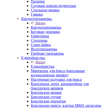
Палатки
Садовые качели подвесные
Спальные мешки
Гамаки
Кардиотренажеры
Назад
Кардиотренажеры
Беговые дорожки
Орбитреки
Степперы
Спин байки
Велотренажеры
Гребные тренажеры
Единоборства
Назад
Единоборства
Манекены для бокса (напольные
водоналивные мешки)
Настенные подушки для бокса
Крепления, цепи, кронштейны для
боксерских мешков
Боксерские мешки
Боксерские груши
Боксерские перчатки
Боксерские ринги, клетки ММА октагоны