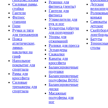
Резинки для
Силовые рамы,
Детские
фитнеса (ленты)
стойки
велосипе
Гантели для
Гантели
Роликовы
фитнеса
Фитнес
коньки
Утяжелители для
станции
Самокаты
рук и ног
Гири
детские
Хулахупы (обручи
Ручки и тяги
Скейтборд
для похудения)
для тренажеров
лонгборд
Упоры для
Пояса
Батуты
отжиманий
атлетические,
Теннисны
Ролики для пресса
лямки,
столы
Эспандеры
накладки на
Скакалки
гриф
Канаты для
Напольное
кроссфита
покрытие для
Балансировочные
спортзала
подушки
Рамы для
Балансировочные
кроссфита
полусферы BOSU
Силовые
Балансировочные
тренажеры для
диски
спортзала
Масажные
полусферы для
ног