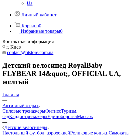
Ua
Личный кабинет
Корзина
0
Избранные товары
0
Контактная информация
г. Киев
contact@fitstore.com.ua
Детский велосипед RoyalBaby
FLYBEAR 14&quot;, OFFICIAL UA,
желтый
Главная
—
Активный отдых
Силовые тренажеры
Фитнес
Туризм,
сад
Кардиотренажеры
Единоборства
Массаж
—
Детские велосипеды
Настольный футбол, аэрохоккей
Роликовые коньки
Самокаты