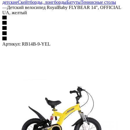
детские
Скейтборды, лонгборды
Батуты
Теннисные столы
—
Детский велосипед RoyalBaby FLYBEAR 14", OFFICIAL
UA, желтый
Артикул:
RB14B-9-YEL