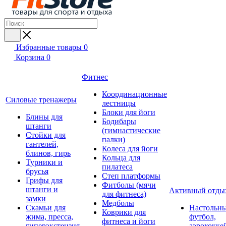
Избранные товары
0
Корзина
0
Фитнес
Координационные
Силовые тренажеры
лестницы
Блоки для йоги
Блины для
Бодибары
штанги
(гимнастические
Стойки для
палки)
гантелей,
Колеса для йоги
блинов, гирь
Кольца для
Турники и
пилатеса
брусья
Степ платформы
Грифы для
Фитболы (мячи
штанги и
Активный отды
для фитнеса)
замки
Медболы
Скамьи для
Настольн
Коврики для
жима, пресса,
футбол,
фитнеса и йоги
гиперэкстензия
аэрохокке