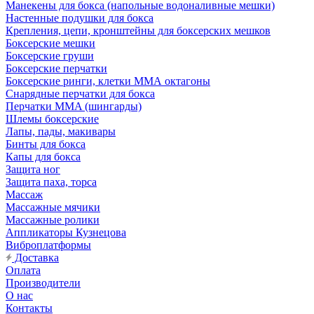
Манекены для бокса (напольные водоналивные мешки)
Настенные подушки для бокса
Крепления, цепи, кронштейны для боксерских мешков
Боксерские мешки
Боксерские груши
Боксерские перчатки
Боксерские ринги, клетки ММА октагоны
Снарядные перчатки для бокса
Перчатки MMA (шингарды)
Шлемы боксерские
Лапы, пады, макивары
Бинты для бокса
Капы для бокса
Защита ног
Защита паха, торса
Массаж
Массажные мячики
Массажные ролики
Аппликаторы Кузнецова
Виброплатформы
Доставка
Оплата
Производители
О нас
Контакты