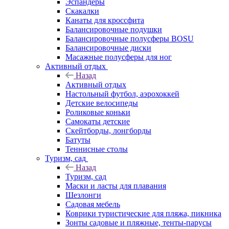
Эспандеры
Скакалки
Канаты для кроссфита
Балансировочные подушки
Балансировочные полусферы BOSU
Балансировочные диски
Масажные полусферы для ног
Активный отдых
Назад
Активный отдых
Настольный футбол, аэрохоккей
Детские велосипеды
Роликовые коньки
Самокаты детские
Скейтборды, лонгборды
Батуты
Теннисные столы
Туризм, сад
Назад
Туризм, сад
Маски и ласты для плавания
Шезлонги
Садовая мебель
Коврики туристические для пляжа, пикника
Зонты садовые и пляжные, тенты-парусы