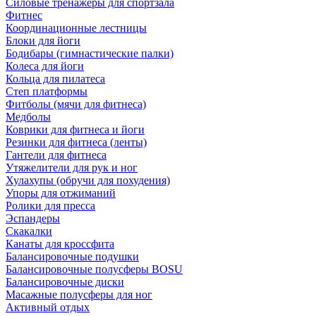
Силовые тренажеры для спортзала
Фитнес
Координационные лестницы
Блоки для йоги
Бодибары (гимнастические палки)
Колеса для йоги
Кольца для пилатеса
Степ платформы
Фитболы (мячи для фитнеса)
Медболы
Коврики для фитнеса и йоги
Резинки для фитнеса (ленты)
Гантели для фитнеса
Утяжелители для рук и ног
Хулахупы (обручи для похудения)
Упоры для отжиманий
Ролики для пресса
Эспандеры
Скакалки
Канаты для кроссфита
Балансировочные подушки
Балансировочные полусферы BOSU
Балансировочные диски
Масажные полусферы для ног
Активный отдых