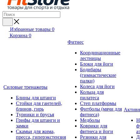
Избранные товары
0
Корзина
0
Фитнес
Координационные
лестницы
Блоки для йоги
Бодибары
(гимнастические
палки)
Колеса для йоги
Силовые тренажеры
Кольца для
Блины для штанги
пилатеса
Стойки для гантелей,
Степ платформы
блинов, гирь
Фитболы (мячи для
Активн
Турники и брусья
фитнеса)
Грифы для штанги и
Медболы
Н
замки
Коврики для
ф
Скамьи для жима,
фитнеса и йоги
а
пресса, гиперэкстензия
Резинки для
Д