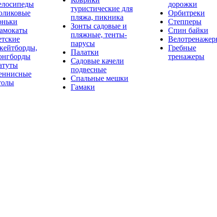
елосипеды
дорожки
туристические для
оликовые
Орбитреки
пляжа, пикника
оньки
Степперы
Зонты садовые и
амокаты
Спин байки
пляжные, тенты-
етские
Велотренажер
парусы
кейтборды,
Гребные
Палатки
онгборды
тренажеры
Садовые качели
атуты
подвесные
еннисные
Спальные мешки
толы
Гамаки