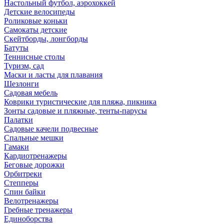
Настольный футбол, аэрохоккей
Детские велосипеды
Роликовые коньки
Самокаты детские
Скейтборды, лонгборды
Батуты
Теннисные столы
Туризм, сад
Маски и ласты для плавания
Шезлонги
Садовая мебель
Коврики туристические для пляжа, пикника
Зонты садовые и пляжные, тенты-парусы
Палатки
Садовые качели подвесные
Спальные мешки
Гамаки
Кардиотренажеры
Беговые дорожки
Орбитреки
Степперы
Спин байки
Велотренажеры
Гребные тренажеры
Единоборства