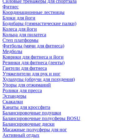
Силовые тренажеры для спортзала
Фитнес
Координационные лестницы
Блоки для йоги
Бодибары (гимнастические палки)
Колеса для йоги
Кольца для пилатеса
Степ платформы
Фитболы (мячи для фитнеса)
Медболы
Коврики для фитнеса и йоги
Резинки для фитнеса (ленты)
Гантели для фитнеса
Утяжелители для рук и ног
Хулахупы (обручи для похудения)
Упоры для отжиманий
Ролики для пресса
Эспандеры
Скакалки
Канаты для кроссфита
Балансировочные подушки
Балансировочные полусферы BOSU
Балансировочные диски
Масажные полусферы для ног
Активный отдых