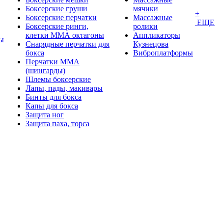
Боксерские груши
мячики
+
Боксерские перчатки
Массажные
ЕЩЕ
Боксерские ринги,
ролики
клетки ММА октагоны
Аппликаторы
ы
Снарядные перчатки для
Кузнецова
бокса
Виброплатформы
Перчатки MMA
(шингарды)
Шлемы боксерские
Лапы, пады, макивары
Бинты для бокса
Капы для бокса
Защита ног
Защита паха, торса