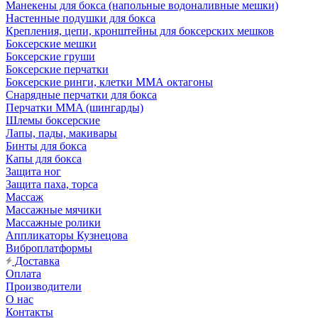
Манекены для бокса (напольные водоналивные мешки)
Настенные подушки для бокса
Крепления, цепи, кронштейны для боксерских мешков
Боксерские мешки
Боксерские груши
Боксерские перчатки
Боксерские ринги, клетки ММА октагоны
Снарядные перчатки для бокса
Перчатки MMA (шингарды)
Шлемы боксерские
Лапы, пады, макивары
Бинты для бокса
Капы для бокса
Защита ног
Защита паха, торса
Массаж
Массажные мячики
Массажные ролики
Аппликаторы Кузнецова
Виброплатформы
Доставка
Оплата
Производители
О нас
Контакты