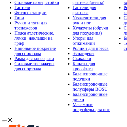
Силовые рамы, стойки
фитнеса (ленты)
в
Гантели
Гантели для
Р
Фитнес станции
фитнеса
к
Гири
Утяжелители для
С
Ручки и тяги для
рук и ног
д
тренажеров
Хулахупы (обручи
С
Пояса атлетические,
для похудения)
л
лямки, накладки на
Упоры для
Б
гриф
отжиманий
Т
Напольное покрытие
Ролики для пресса
с
для спортзала
Эспандеры
Рамы для кроссфита
Скакалки
Силовые тренажеры
Канаты для
для спортзала
кроссфита
Балансировочные
подушки
Балансировочные
полусферы BOSU
Балансировочные
диски
Масажные
полусферы для ног