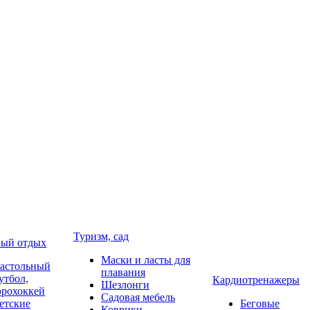
Туризм, сад
ый отдых
Маски и ласты для
астольный
плавания
утбол,
Кардиотренажеры
Шезлонги
эрохоккей
Садовая мебель
етские
Беговые
Коврики