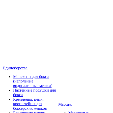
Единоборства
Манекены для бокса
(напольные
водоналивные мешки)
Настенные подушки для
бокса
Крепления, цепи,
кронштейны для
Массаж
боксерских мешков
Боксерские мешки
Массажные