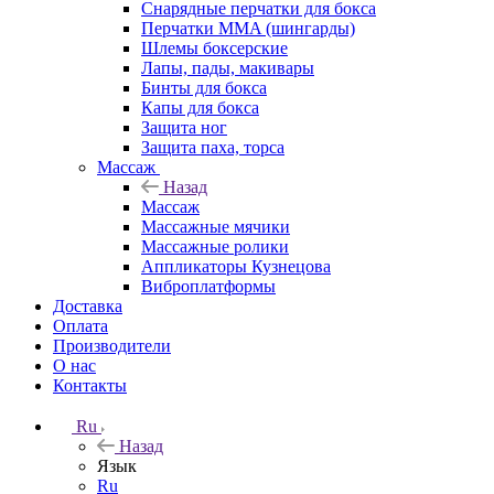
Снарядные перчатки для бокса
Перчатки MMA (шингарды)
Шлемы боксерские
Лапы, пады, макивары
Бинты для бокса
Капы для бокса
Защита ног
Защита паха, торса
Массаж
Назад
Массаж
Массажные мячики
Массажные ролики
Аппликаторы Кузнецова
Виброплатформы
Доставка
Оплата
Производители
О нас
Контакты
Ru
Назад
Язык
Ru