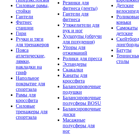
Резинки для
Силовые рамы,
Детские
фитнеса (ленты)
стойки
велосипе
Гантели для
Гантели
Роликовы
фитнеса
Фитнес
коньки
Утяжелители для
станции
Самокаты
рук и ног
Гири
детские
Хулахупы (обручи
Ручки и тяги
Скейтборд
для похудения)
для тренажеров
лонгборд
Упоры для
Пояса
Батуты
отжиманий
атлетические,
Теннисны
Ролики для пресса
лямки,
столы
Эспандеры
накладки на
Скакалки
гриф
Канаты для
Напольное
кроссфита
покрытие для
Балансировочные
спортзала
подушки
Рамы для
Балансировочные
кроссфита
полусферы BOSU
Силовые
Балансировочные
тренажеры для
диски
спортзала
Масажные
полусферы для
ног