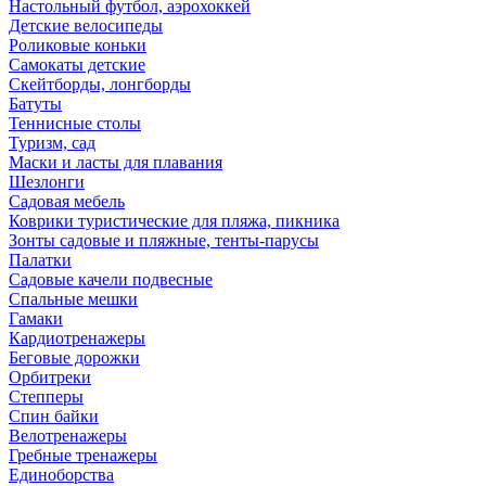
Настольный футбол, аэрохоккей
Детские велосипеды
Роликовые коньки
Самокаты детские
Скейтборды, лонгборды
Батуты
Теннисные столы
Туризм, сад
Маски и ласты для плавания
Шезлонги
Садовая мебель
Коврики туристические для пляжа, пикника
Зонты садовые и пляжные, тенты-парусы
Палатки
Садовые качели подвесные
Спальные мешки
Гамаки
Кардиотренажеры
Беговые дорожки
Орбитреки
Степперы
Спин байки
Велотренажеры
Гребные тренажеры
Единоборства