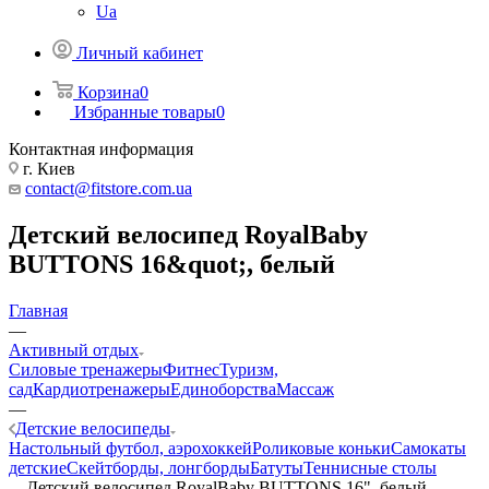
Ua
Личный кабинет
Корзина
0
Избранные товары
0
Контактная информация
г. Киев
contact@fitstore.com.ua
Детский велосипед RoyalBaby
BUTTONS 16&quot;, белый
Главная
—
Активный отдых
Силовые тренажеры
Фитнес
Туризм,
сад
Кардиотренажеры
Единоборства
Массаж
—
Детские велосипеды
Настольный футбол, аэрохоккей
Роликовые коньки
Самокаты
детские
Скейтборды, лонгборды
Батуты
Теннисные столы
—
Детский велосипед RoyalBaby BUTTONS 16", белый