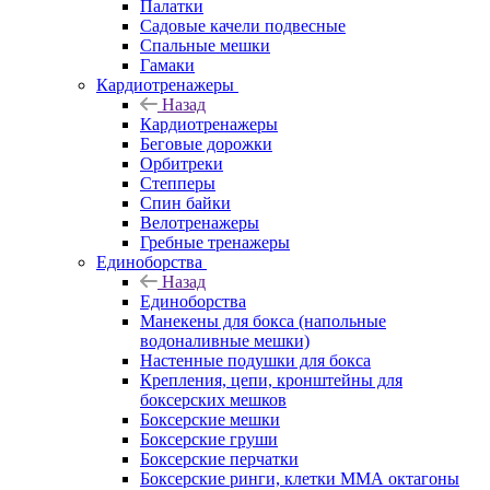
Палатки
Садовые качели подвесные
Спальные мешки
Гамаки
Кардиотренажеры
Назад
Кардиотренажеры
Беговые дорожки
Орбитреки
Степперы
Спин байки
Велотренажеры
Гребные тренажеры
Единоборства
Назад
Единоборства
Манекены для бокса (напольные
водоналивные мешки)
Настенные подушки для бокса
Крепления, цепи, кронштейны для
боксерских мешков
Боксерские мешки
Боксерские груши
Боксерские перчатки
Боксерские ринги, клетки ММА октагоны