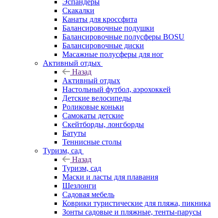
Эспандеры
Скакалки
Канаты для кроссфита
Балансировочные подушки
Балансировочные полусферы BOSU
Балансировочные диски
Масажные полусферы для ног
Активный отдых
Назад
Активный отдых
Настольный футбол, аэрохоккей
Детские велосипеды
Роликовые коньки
Самокаты детские
Скейтборды, лонгборды
Батуты
Теннисные столы
Туризм, сад
Назад
Туризм, сад
Маски и ласты для плавания
Шезлонги
Садовая мебель
Коврики туристические для пляжа, пикника
Зонты садовые и пляжные, тенты-парусы