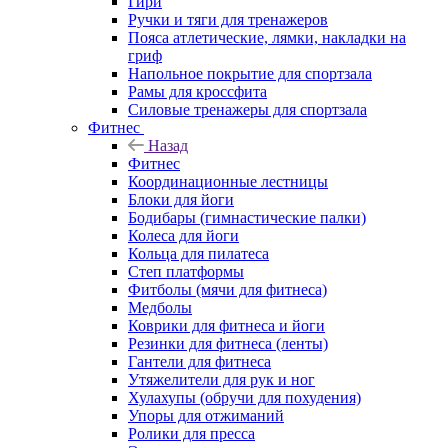
Гири
Ручки и тяги для тренажеров
Пояса атлетические, лямки, накладки на
гриф
Напольное покрытие для спортзала
Рамы для кроссфита
Силовые тренажеры для спортзала
Фитнес
Назад
Фитнес
Координационные лестницы
Блоки для йоги
Бодибары (гимнастические палки)
Колеса для йоги
Кольца для пилатеса
Степ платформы
Фитболы (мячи для фитнеса)
Медболы
Коврики для фитнеса и йоги
Резинки для фитнеса (ленты)
Гантели для фитнеса
Утяжелители для рук и ног
Хулахупы (обручи для похудения)
Упоры для отжиманий
Ролики для пресса