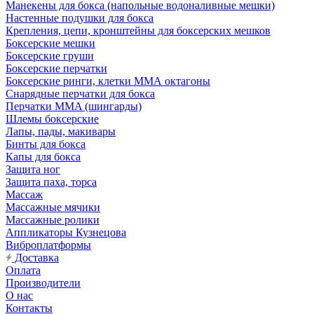
Манекены для бокса (напольные водоналивные мешки)
Настенные подушки для бокса
Крепления, цепи, кронштейны для боксерских мешков
Боксерские мешки
Боксерские груши
Боксерские перчатки
Боксерские ринги, клетки ММА октагоны
Снарядные перчатки для бокса
Перчатки MMA (шингарды)
Шлемы боксерские
Лапы, пады, макивары
Бинты для бокса
Капы для бокса
Защита ног
Защита паха, торса
Массаж
Массажные мячики
Массажные ролики
Аппликаторы Кузнецова
Виброплатформы
Доставка
Оплата
Производители
О нас
Контакты