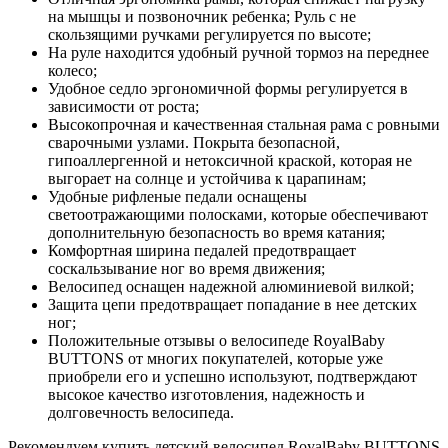
на мышцы и позвоночник ребенка; Руль с не
скользящими ручками регулируется по высоте;
На руле находится удобный ручной тормоз на переднее
колесо;
Удобное седло эргономичной формы регулируется в
зависимости от роста;
Высокопрочная и качественная стальная рама с ровными
сварочными узлами. Покрыта безопасной,
гипоаллергенной и нетоксичной краской, которая не
выгорает на солнце и устойчива к царапинам;
Удобные рифленые педали оснащены
светоотражающими полосками, которые обеспечивают
дополнительную безопасность во время катания;
Комфортная ширина педалей предотвращает
соскальзывание ног во время движения;
Велосипед оснащен надежной алюминиевой вилкой;
Защита цепи предотвращает попадание в нее детских
ног;
Положительные отзывы о велосипеде RoyalBaby
BUTTONS от многих покупателей, которые уже
приобрели его и успешно используют, подтверждают
высокое качество изготовления, надежность и
долговечность велосипеда.
Рекомендуем купить детский велосипед RoyalBaby BUTTONS