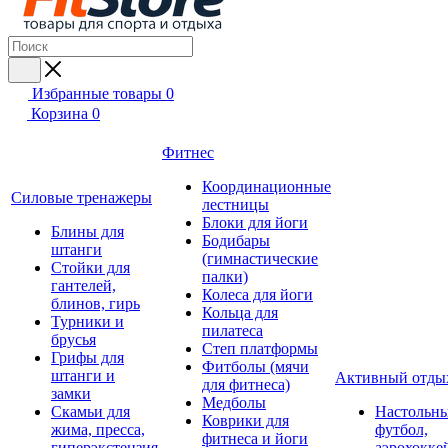
Избранные товары
0
Корзина
0
Фитнес
Координационные
Силовые тренажеры
лестницы
Блоки для йоги
Блины для
Бодибары
штанги
(гимнастические
Стойки для
палки)
гантелей,
Колеса для йоги
блинов, гирь
Кольца для
Турники и
пилатеса
брусья
Степ платформы
Грифы для
Фитболы (мячи
штанги и
Активный отды
для фитнеса)
замки
Медболы
Скамьи для
Настольн
Коврики для
жима, пресса,
футбол,
фитнеса и йоги
гиперэкстензия
аэрохокке