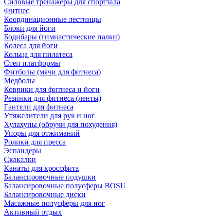
Силовые тренажеры для спортзала
Фитнес
Координационные лестницы
Блоки для йоги
Бодибары (гимнастические палки)
Колеса для йоги
Кольца для пилатеса
Степ платформы
Фитболы (мячи для фитнеса)
Медболы
Коврики для фитнеса и йоги
Резинки для фитнеса (ленты)
Гантели для фитнеса
Утяжелители для рук и ног
Хулахупы (обручи для похудения)
Упоры для отжиманий
Ролики для пресса
Эспандеры
Скакалки
Канаты для кроссфита
Балансировочные подушки
Балансировочные полусферы BOSU
Балансировочные диски
Масажные полусферы для ног
Активный отдых