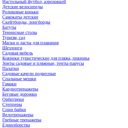
Настольный футбол, аэрохоккей
Детские велосипеды
Роликовые коньки
Самокаты детские
Скейтборды, лонгборды
Батуты
Теннисные столы
Туризм, сад
Маски и ласты для плавания
Шезлонги
Садовая мебель
Коврики туристические для пляжа, пикника
Зонты садовые и пляжные, тенты-парусы
Палатки
Садовые качели подвесные
Спальные мешки
Гамаки
Кардиотренажеры
Беговые дорожки
Орбитреки
Степперы
Спин байки
Велотренажеры
Гребные тренажеры
Единоборства