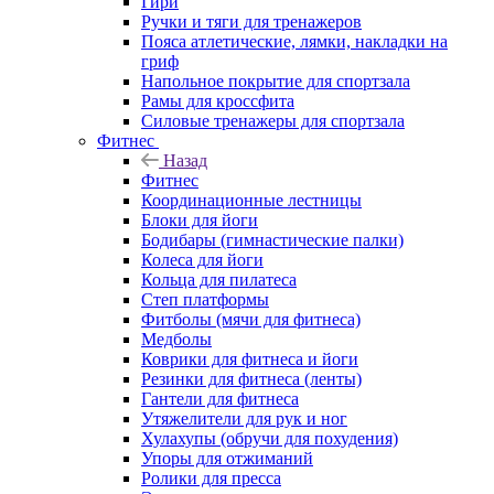
Гири
Ручки и тяги для тренажеров
Пояса атлетические, лямки, накладки на
гриф
Напольное покрытие для спортзала
Рамы для кроссфита
Силовые тренажеры для спортзала
Фитнес
Назад
Фитнес
Координационные лестницы
Блоки для йоги
Бодибары (гимнастические палки)
Колеса для йоги
Кольца для пилатеса
Степ платформы
Фитболы (мячи для фитнеса)
Медболы
Коврики для фитнеса и йоги
Резинки для фитнеса (ленты)
Гантели для фитнеса
Утяжелители для рук и ног
Хулахупы (обручи для похудения)
Упоры для отжиманий
Ролики для пресса