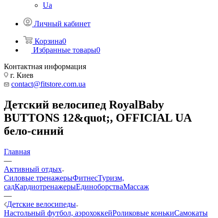
Ua
Личный кабинет
Корзина
0
Избранные товары
0
Контактная информация
г. Киев
contact@fitstore.com.ua
Детский велосипед RoyalBaby
BUTTONS 12&quot;, OFFICIAL UA
бело-синий
Главная
—
Активный отдых
Силовые тренажеры
Фитнес
Туризм,
сад
Кардиотренажеры
Единоборства
Массаж
—
Детские велосипеды
Настольный футбол, аэрохоккей
Роликовые коньки
Самокаты