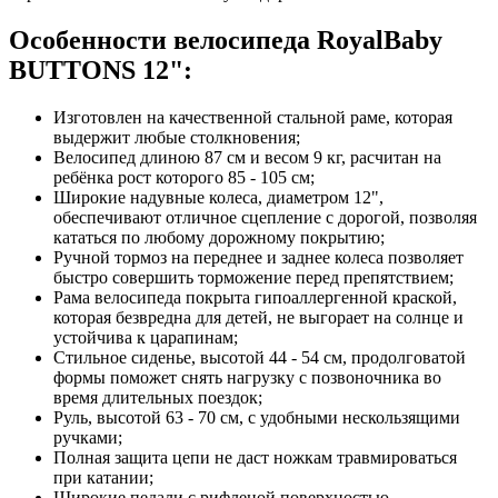
Особенности велосипеда RoyalBaby
BUTTONS 12":
Изготовлен на качественной стальной раме, которая
выдержит любые столкновения;
Велосипед длиною 87 см и весом 9 кг, расчитан на
ребёнка рост которого 85 - 105 см;
Широкие надувные колеса, диаметром 12",
обеспечивают отличное сцепление с дорогой, позволяя
кататься по любому дорожному покрытию;
Ручной тормоз на переднее и заднее колеса позволяет
быстро совершить торможение перед препятствием;
Рама велосипеда покрыта гипоаллергенной краской,
которая безвредна для детей, не выгорает на солнце и
устойчива к царапинам;
Стильное сиденье, высотой 44 - 54 см, продолговатой
формы поможет снять нагрузку с позвоночника во
время длительных поездок;
Руль, высотой 63 - 70 см, с удобными нескользящими
ручками;
Полная защита цепи не даст ножкам травмироваться
при катании;
Широкие педали с рифленой поверхностью