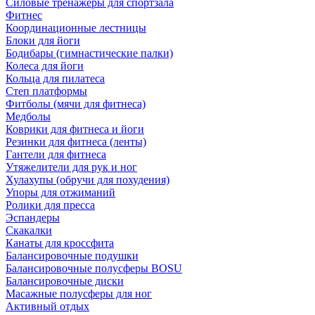
Силовые тренажеры для спортзала
Фитнес
Координационные лестницы
Блоки для йоги
Бодибары (гимнастические палки)
Колеса для йоги
Кольца для пилатеса
Степ платформы
Фитболы (мячи для фитнеса)
Медболы
Коврики для фитнеса и йоги
Резинки для фитнеса (ленты)
Гантели для фитнеса
Утяжелители для рук и ног
Хулахупы (обручи для похудения)
Упоры для отжиманий
Ролики для пресса
Эспандеры
Скакалки
Канаты для кроссфита
Балансировочные подушки
Балансировочные полусферы BOSU
Балансировочные диски
Масажные полусферы для ног
Активный отдых