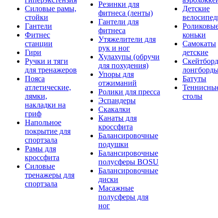
Резинки для
Силовые рамы,
Детские
фитнеса (ленты)
стойки
велосипе
Гантели для
Гантели
Роликовы
фитнеса
Фитнес
коньки
Утяжелители для
станции
Самокаты
рук и ног
Гири
детские
Хулахупы (обручи
Ручки и тяги
Скейтборд
для похудения)
для тренажеров
лонгборд
Упоры для
Пояса
Батуты
отжиманий
атлетические,
Теннисны
Ролики для пресса
лямки,
столы
Эспандеры
накладки на
Скакалки
гриф
Канаты для
Напольное
кроссфита
покрытие для
Балансировочные
спортзала
подушки
Рамы для
Балансировочные
кроссфита
полусферы BOSU
Силовые
Балансировочные
тренажеры для
диски
спортзала
Масажные
полусферы для
ног