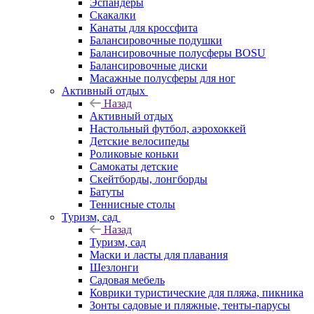
Эспандеры
Скакалки
Канаты для кроссфита
Балансировочные подушки
Балансировочные полусферы BOSU
Балансировочные диски
Масажные полусферы для ног
Активный отдых
Назад
Активный отдых
Настольный футбол, аэрохоккей
Детские велосипеды
Роликовые коньки
Самокаты детские
Скейтборды, лонгборды
Батуты
Теннисные столы
Туризм, сад
Назад
Туризм, сад
Маски и ласты для плавания
Шезлонги
Садовая мебель
Коврики туристические для пляжа, пикника
Зонты садовые и пляжные, тенты-парусы