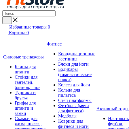
Избранные товары
0
Корзина
0
Фитнес
Координационные
Силовые тренажеры
лестницы
Блоки для йоги
Блины для
Бодибары
штанги
(гимнастические
Стойки для
палки)
гантелей,
Колеса для йоги
блинов, гирь
Кольца для
Турники и
пилатеса
брусья
Степ платформы
Грифы для
Фитболы (мячи
штанги и
Активный отды
для фитнеса)
замки
Медболы
Скамьи для
Настольн
Коврики для
жима, пресса,
футбол,
фитнеса и йоги
гиперэкстензия
аэрохокке