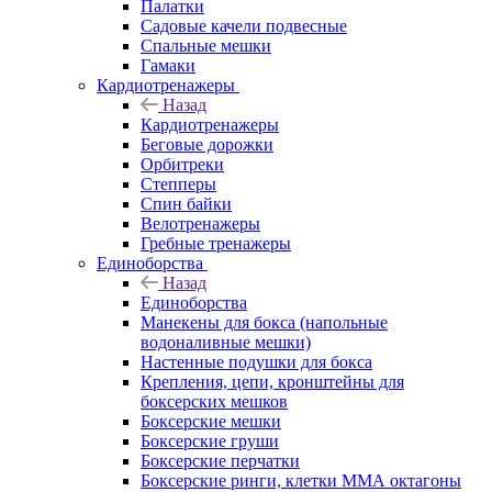
Палатки
Садовые качели подвесные
Спальные мешки
Гамаки
Кардиотренажеры
Назад
Кардиотренажеры
Беговые дорожки
Орбитреки
Степперы
Спин байки
Велотренажеры
Гребные тренажеры
Единоборства
Назад
Единоборства
Манекены для бокса (напольные
водоналивные мешки)
Настенные подушки для бокса
Крепления, цепи, кронштейны для
боксерских мешков
Боксерские мешки
Боксерские груши
Боксерские перчатки
Боксерские ринги, клетки ММА октагоны