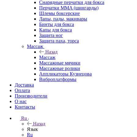
Снарядные перчатки для бокса
Перчатки MMA (шингарды)
Шлемы боксерские
Лапы, пады, макивары
Бинты для бокса
Капы для бокса
Защита ног
Защита паха, торса
Массаж
Назад
Массаж
Массажные мячики
Массажные ролики
Аппликаторы Кузнецова
Виброплатформы
Доставка
Оплата
Производители
О нас
Контакты
Ru
Назад
Язык
Ru