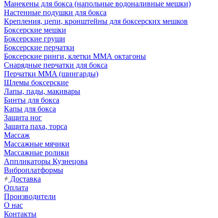
Манекены для бокса (напольные водоналивные мешки)
Настенные подушки для бокса
Крепления, цепи, кронштейны для боксерских мешков
Боксерские мешки
Боксерские груши
Боксерские перчатки
Боксерские ринги, клетки ММА октагоны
Снарядные перчатки для бокса
Перчатки MMA (шингарды)
Шлемы боксерские
Лапы, пады, макивары
Бинты для бокса
Капы для бокса
Защита ног
Защита паха, торса
Массаж
Массажные мячики
Массажные ролики
Аппликаторы Кузнецова
Виброплатформы
Доставка
Оплата
Производители
О нас
Контакты