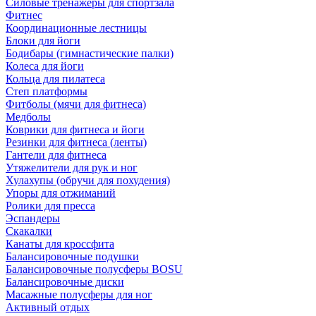
Силовые тренажеры для спортзала
Фитнес
Координационные лестницы
Блоки для йоги
Бодибары (гимнастические палки)
Колеса для йоги
Кольца для пилатеса
Степ платформы
Фитболы (мячи для фитнеса)
Медболы
Коврики для фитнеса и йоги
Резинки для фитнеса (ленты)
Гантели для фитнеса
Утяжелители для рук и ног
Хулахупы (обручи для похудения)
Упоры для отжиманий
Ролики для пресса
Эспандеры
Скакалки
Канаты для кроссфита
Балансировочные подушки
Балансировочные полусферы BOSU
Балансировочные диски
Масажные полусферы для ног
Активный отдых