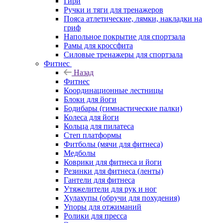
Гири
Ручки и тяги для тренажеров
Пояса атлетические, лямки, накладки на
гриф
Напольное покрытие для спортзала
Рамы для кроссфита
Силовые тренажеры для спортзала
Фитнес
Назад
Фитнес
Координационные лестницы
Блоки для йоги
Бодибары (гимнастические палки)
Колеса для йоги
Кольца для пилатеса
Степ платформы
Фитболы (мячи для фитнеса)
Медболы
Коврики для фитнеса и йоги
Резинки для фитнеса (ленты)
Гантели для фитнеса
Утяжелители для рук и ног
Хулахупы (обручи для похудения)
Упоры для отжиманий
Ролики для пресса