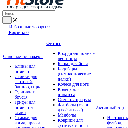
Избранные товары
0
Корзина
0
Фитнес
Координационные
Силовые тренажеры
лестницы
Блоки для йоги
Блины для
Бодибары
штанги
(гимнастические
Стойки для
палки)
гантелей,
Колеса для йоги
блинов, гирь
Кольца для
Турники и
пилатеса
брусья
Степ платформы
Грифы для
Фитболы (мячи
штанги и
Активный отды
для фитнеса)
замки
Медболы
Скамьи для
Настольн
Коврики для
жима, пресса,
футбол,
фитнеса и йоги
гиперэкстензия
аэрохокке