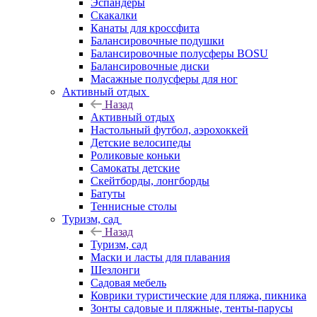
Эспандеры
Скакалки
Канаты для кроссфита
Балансировочные подушки
Балансировочные полусферы BOSU
Балансировочные диски
Масажные полусферы для ног
Активный отдых
Назад
Активный отдых
Настольный футбол, аэрохоккей
Детские велосипеды
Роликовые коньки
Самокаты детские
Скейтборды, лонгборды
Батуты
Теннисные столы
Туризм, сад
Назад
Туризм, сад
Маски и ласты для плавания
Шезлонги
Садовая мебель
Коврики туристические для пляжа, пикника
Зонты садовые и пляжные, тенты-парусы