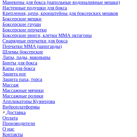
Манекены для бокса (напольные водоналивные мешки)
Настенные подушки для бокса
Крепления, цепи, кронштейны для боксерских мешков
Боксерские мешки
Боксерские груши
Боксерские перчатки
Боксерские ринги, клетки ММА октагоны
Снарядные перчатки для бокса
Перчатки MMA (шингарды)
Шлемы боксерские
Лапы, пады, макивары
Бинты для бокса
Капы для бокса
Защита ног
Защита паха, торса
Массаж
Массажные мячики
Массажные ролики
Аппликаторы Кузнецова
Виброплатформы
Доставка
Оплата
Производители
О нас
Контакты