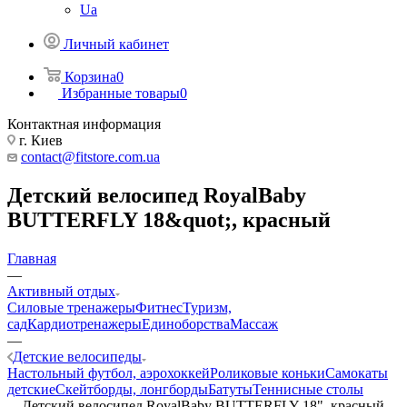
Ua
Личный кабинет
Корзина
0
Избранные товары
0
Контактная информация
г. Киев
contact@fitstore.com.ua
Детский велосипед RoyalBaby
BUTTERFLY 18&quot;, красный
Главная
—
Активный отдых
Силовые тренажеры
Фитнес
Туризм,
сад
Кардиотренажеры
Единоборства
Массаж
—
Детские велосипеды
Настольный футбол, аэрохоккей
Роликовые коньки
Самокаты
детские
Скейтборды, лонгборды
Батуты
Теннисные столы
—
Детский велосипед RoyalBaby BUTTERFLY 18", красный