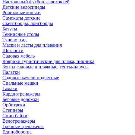
Настольный футбол, аэрохоккей
Детские велосипеды
Роликовые коньки
Самокаты детские
Скейтборды, лонгборды
Батуты
Теннисные столы
Туризм, сад
Маски и ласты для плавания
Шезлонги
Садовая мебель
Коврики туристические для пляжа, пикника
Зонты садовые и пляжные, тенты-парусы
Палатки
Садовые качели подвесные
Спальные мешки
Гамаки
Кардиотренажеры
Беговые дорожки
Орбитреки
Степперы
Спин байки
Велотренажеры
Гребные тренажеры
Единоборства