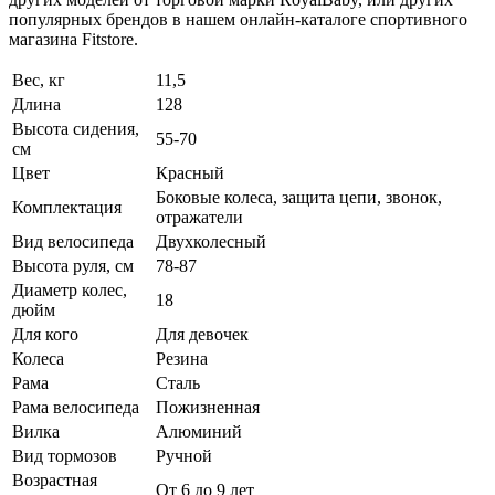
популярных брендов в нашем онлайн-каталоге спортивного
магазина Fitstore.
Вес, кг
11,5
Длина
128
Высота сидения,
55-70
см
Цвет
Красный
Боковые колеса, защита цепи, звонок,
Комплектация
отражатели
Вид велосипеда
Двухколесный
Высота руля, см
78-87
Диаметр колес,
18
дюйм
Для кого
Для девочек
Колеса
Резина
Рама
Сталь
Рама велосипеда
Пожизненная
Вилка
Алюминий
Вид тормозов
Ручной
Возрастная
От 6 до 9 лет