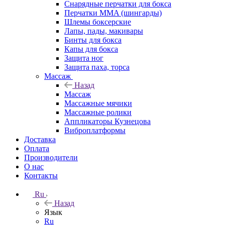
Снарядные перчатки для бокса
Перчатки MMA (шингарды)
Шлемы боксерские
Лапы, пады, макивары
Бинты для бокса
Капы для бокса
Защита ног
Защита паха, торса
Массаж
Назад
Массаж
Массажные мячики
Массажные ролики
Аппликаторы Кузнецова
Виброплатформы
Доставка
Оплата
Производители
О нас
Контакты
Ru
Назад
Язык
Ru