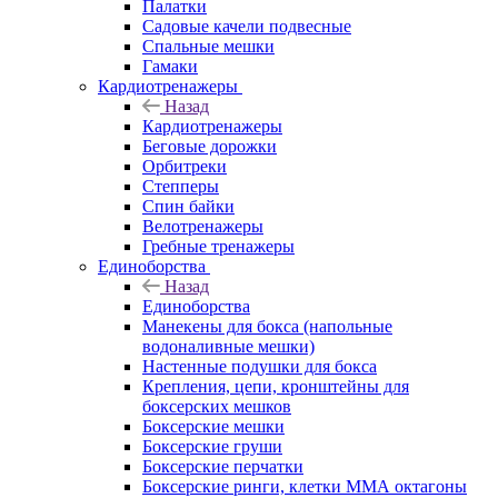
Палатки
Садовые качели подвесные
Спальные мешки
Гамаки
Кардиотренажеры
Назад
Кардиотренажеры
Беговые дорожки
Орбитреки
Степперы
Спин байки
Велотренажеры
Гребные тренажеры
Единоборства
Назад
Единоборства
Манекены для бокса (напольные
водоналивные мешки)
Настенные подушки для бокса
Крепления, цепи, кронштейны для
боксерских мешков
Боксерские мешки
Боксерские груши
Боксерские перчатки
Боксерские ринги, клетки ММА октагоны