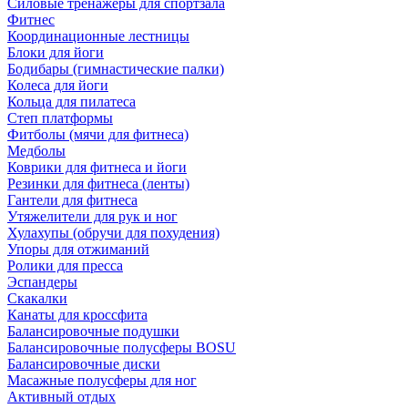
Силовые тренажеры для спортзала
Фитнес
Координационные лестницы
Блоки для йоги
Бодибары (гимнастические палки)
Колеса для йоги
Кольца для пилатеса
Степ платформы
Фитболы (мячи для фитнеса)
Медболы
Коврики для фитнеса и йоги
Резинки для фитнеса (ленты)
Гантели для фитнеса
Утяжелители для рук и ног
Хулахупы (обручи для похудения)
Упоры для отжиманий
Ролики для пресса
Эспандеры
Скакалки
Канаты для кроссфита
Балансировочные подушки
Балансировочные полусферы BOSU
Балансировочные диски
Масажные полусферы для ног
Активный отдых