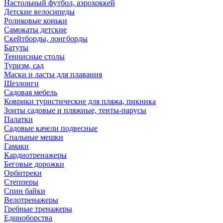
Настольный футбол, аэрохоккей
Детские велосипеды
Роликовые коньки
Самокаты детские
Скейтборды, лонгборды
Батуты
Теннисные столы
Туризм, сад
Маски и ласты для плавания
Шезлонги
Садовая мебель
Коврики туристические для пляжа, пикника
Зонты садовые и пляжные, тенты-парусы
Палатки
Садовые качели подвесные
Спальные мешки
Гамаки
Кардиотренажеры
Беговые дорожки
Орбитреки
Степперы
Спин байки
Велотренажеры
Гребные тренажеры
Единоборства