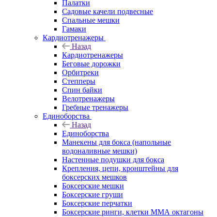
Палатки
Садовые качели подвесные
Спальные мешки
Гамаки
Кардиотренажеры
Назад
Кардиотренажеры
Беговые дорожки
Орбитреки
Степперы
Спин байки
Велотренажеры
Гребные тренажеры
Единоборства
Назад
Единоборства
Манекены для бокса (напольные
водоналивные мешки)
Настенные подушки для бокса
Крепления, цепи, кронштейны для
боксерских мешков
Боксерские мешки
Боксерские груши
Боксерские перчатки
Боксерские ринги, клетки ММА октагоны