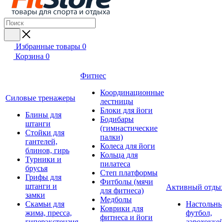
Избранные товары
0
Корзина
0
Фитнес
Координационные
Силовые тренажеры
лестницы
Блоки для йоги
Блины для
Бодибары
штанги
(гимнастические
Стойки для
палки)
гантелей,
Колеса для йоги
блинов, гирь
Кольца для
Турники и
пилатеса
брусья
Степ платформы
Грифы для
Фитболы (мячи
штанги и
Активный отды
для фитнеса)
замки
Медболы
Скамьи для
Настольн
Коврики для
жима, пресса,
футбол,
фитнеса и йоги
гиперэкстензия
аэрохокке