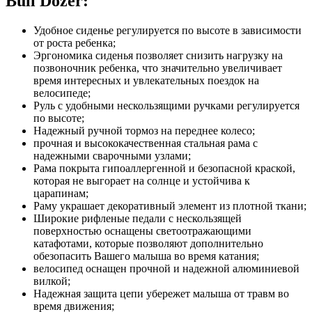
Bull Dozer:
Удобное сиденье регулируется по высоте в зависимости
от роста ребенка;
Эргономика сиденья позволяет снизить нагрузку на
позвоночник ребенка, что значительно увеличивает
время интересных и увлекательных поездок на
велосипеде;
Руль с удобными нескользящими ручками регулируется
по высоте;
Надежный ручной тормоз на переднее колесо;
прочная и высококачественная стальная рама с
надежными сварочными узлами;
Рама покрыта гипоаллергенной и безопасной краской,
которая не выгорает на солнце и устойчива к
царапинам;
Раму украшает декоративный элемент из плотной ткани;
Широкие рифленые педали с нескользящей
поверхностью оснащены светоотражающими
катафотами, которые позволяют дополнительно
обезопасить Вашего малыша во время катания;
велосипед оснащен прочной и надежной алюминиевой
вилкой;
Надежная защита цепи убережет малыша от травм во
время движения;