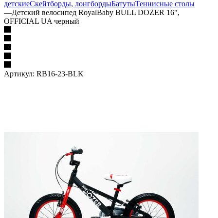
детские
Скейтборды, лонгборды
Батуты
Теннисные столы
—
Детский велосипед RoyalBaby BULL DOZER 16",
OFFICIAL UA черный
Артикул:
RB16-23-BLK