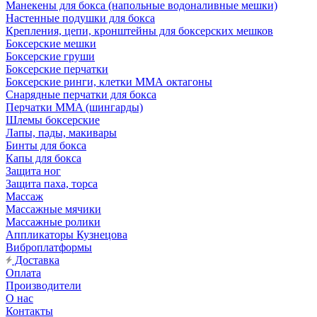
Манекены для бокса (напольные водоналивные мешки)
Настенные подушки для бокса
Крепления, цепи, кронштейны для боксерских мешков
Боксерские мешки
Боксерские груши
Боксерские перчатки
Боксерские ринги, клетки ММА октагоны
Снарядные перчатки для бокса
Перчатки MMA (шингарды)
Шлемы боксерские
Лапы, пады, макивары
Бинты для бокса
Капы для бокса
Защита ног
Защита паха, торса
Массаж
Массажные мячики
Массажные ролики
Аппликаторы Кузнецова
Виброплатформы
Доставка
Оплата
Производители
О нас
Контакты