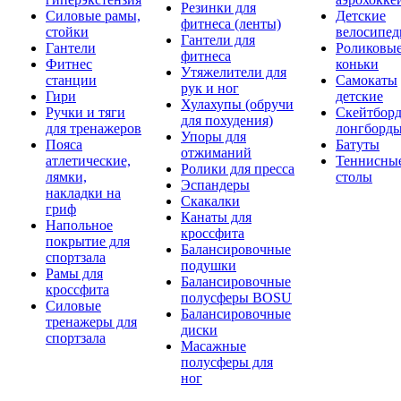
Резинки для
Силовые рамы,
Детские
фитнеса (ленты)
стойки
велосипе
Гантели для
Гантели
Роликовы
фитнеса
Фитнес
коньки
Утяжелители для
станции
Самокаты
рук и ног
Гири
детские
Хулахупы (обручи
Ручки и тяги
Скейтборд
для похудения)
для тренажеров
лонгборд
Упоры для
Пояса
Батуты
отжиманий
атлетические,
Теннисны
Ролики для пресса
лямки,
столы
Эспандеры
накладки на
Скакалки
гриф
Канаты для
Напольное
кроссфита
покрытие для
Балансировочные
спортзала
подушки
Рамы для
Балансировочные
кроссфита
полусферы BOSU
Силовые
Балансировочные
тренажеры для
диски
спортзала
Масажные
полусферы для
ног