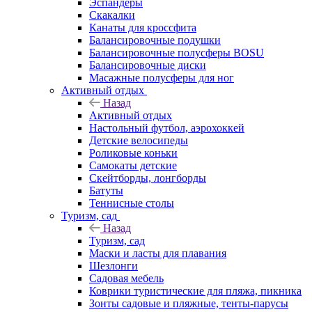
Эспандеры
Скакалки
Канаты для кроссфита
Балансировочные подушки
Балансировочные полусферы BOSU
Балансировочные диски
Масажные полусферы для ног
Активный отдых
Назад
Активный отдых
Настольный футбол, аэрохоккей
Детские велосипеды
Роликовые коньки
Самокаты детские
Скейтборды, лонгборды
Батуты
Теннисные столы
Туризм, сад
Назад
Туризм, сад
Маски и ласты для плавания
Шезлонги
Садовая мебель
Коврики туристические для пляжа, пикника
Зонты садовые и пляжные, тенты-парусы