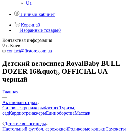
Ua
Личный кабинет
Корзина
0
Избранные товары
0
Контактная информация
г. Киев
contact@fitstore.com.ua
Детский велосипед RoyalBaby BULL
DOZER 16&quot;, OFFICIAL UA
черный
Главная
—
Активный отдых
Силовые тренажеры
Фитнес
Туризм,
сад
Кардиотренажеры
Единоборства
Массаж
—
Детские велосипеды
Настольный футбол, аэрохоккей
Роликовые коньки
Самокаты