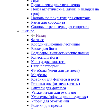
Гири
Ручки и тяги для тренажеров
Пояса атлетические, лямки, накладки на
гриф
Напольное покрытие для спортзала
Рамы для кроссфита
Силовые тренажеры для спортзала
Фитнес
Назад
Фитнес
Координационные лестницы
Блоки для йоги
Бодибары (гимнастические палки)
Колеса для йоги
Кольца для пилатеса
Степ платформы
Фитболы (мячи для фитнеса)
Медболы
Коврики для фитнеса и йоги
Резинки для фитнеса (ленты)
Гантели для фитнеса
Утяжелители для рук и ног
Хулахупы (обручи для похудения)
Упоры для отжиманий
Ролики для пресса