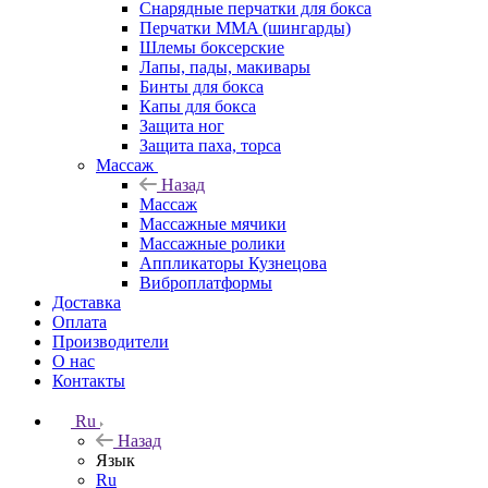
Снарядные перчатки для бокса
Перчатки MMA (шингарды)
Шлемы боксерские
Лапы, пады, макивары
Бинты для бокса
Капы для бокса
Защита ног
Защита паха, торса
Массаж
Назад
Массаж
Массажные мячики
Массажные ролики
Аппликаторы Кузнецова
Виброплатформы
Доставка
Оплата
Производители
О нас
Контакты
Ru
Назад
Язык
Ru