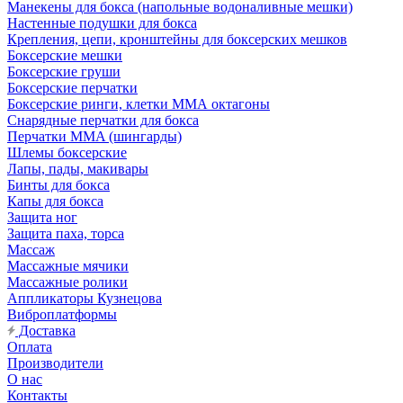
Манекены для бокса (напольные водоналивные мешки)
Настенные подушки для бокса
Крепления, цепи, кронштейны для боксерских мешков
Боксерские мешки
Боксерские груши
Боксерские перчатки
Боксерские ринги, клетки ММА октагоны
Снарядные перчатки для бокса
Перчатки MMA (шингарды)
Шлемы боксерские
Лапы, пады, макивары
Бинты для бокса
Капы для бокса
Защита ног
Защита паха, торса
Массаж
Массажные мячики
Массажные ролики
Аппликаторы Кузнецова
Виброплатформы
Доставка
Оплата
Производители
О нас
Контакты