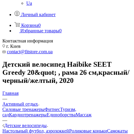
Ua
Личный кабинет
Корзина
0
Избранные товары
0
Контактная информация
г. Киев
contact@fitstore.com.ua
Детский велосипед Haibike SEET
Greedy 20&quot; , рама 26 см,красный/
черный/желтый, 2020
Главная
—
Активный отдых
Силовые тренажеры
Фитнес
Туризм,
сад
Кардиотренажеры
Единоборства
Массаж
—
Детские велосипеды
Настольный футбол, аэрохоккей
Роликовые коньки
Самокаты