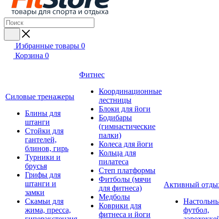
Избранные товары
0
Корзина
0
Фитнес
Координационные
Силовые тренажеры
лестницы
Блоки для йоги
Блины для
Бодибары
штанги
(гимнастические
Стойки для
палки)
гантелей,
Колеса для йоги
блинов, гирь
Кольца для
Турники и
пилатеса
брусья
Степ платформы
Грифы для
Фитболы (мячи
штанги и
Активный отды
для фитнеса)
замки
Медболы
Скамьи для
Настольн
Коврики для
жима, пресса,
футбол,
фитнеса и йоги
гиперэкстензия
аэрохокке