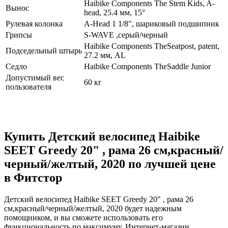
Haibike Components The Stem Kids, A-
Вынос
head, 25.4 мм, 15°
Рулевая колонка
A-Head 1 1/8", шариковый подшипник
Грипсы
S-WAVE ,серый/черный
Haibike Components TheSeatpost, patent,
Подседельный штырь
27.2 мм, AL
Седло
Haibike Components TheSaddle Junior
Допустимый вес
60 кг
пользователя
Купить Детский велосипед Haibike
SEET Greedy 20" , рама 26 см,красный/
черный/желтый, 2020 по лучшей цене
в Фитстор
Детский велосипед Haibike SEET Greedy 20" , рама 26
см,красный/черный/желтый, 2020 будет надежным
помощником, и вы сможете использовать его
функциональность по максимуму. Интернет-магазин