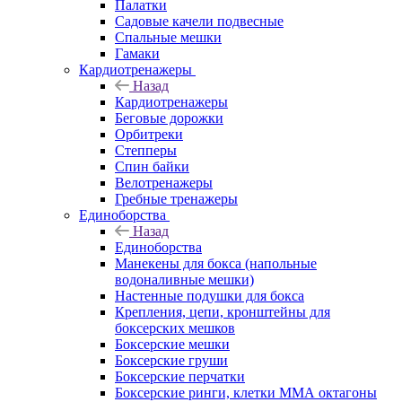
Палатки
Садовые качели подвесные
Спальные мешки
Гамаки
Кардиотренажеры
Назад
Кардиотренажеры
Беговые дорожки
Орбитреки
Степперы
Спин байки
Велотренажеры
Гребные тренажеры
Единоборства
Назад
Единоборства
Манекены для бокса (напольные
водоналивные мешки)
Настенные подушки для бокса
Крепления, цепи, кронштейны для
боксерских мешков
Боксерские мешки
Боксерские груши
Боксерские перчатки
Боксерские ринги, клетки ММА октагоны