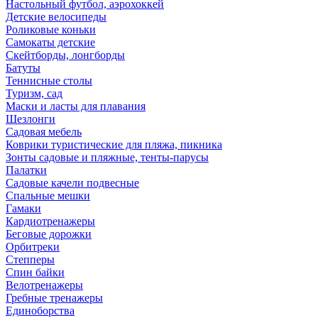
Настольный футбол, аэрохоккей
Детские велосипеды
Роликовые коньки
Самокаты детские
Скейтборды, лонгборды
Батуты
Теннисные столы
Туризм, сад
Маски и ласты для плавания
Шезлонги
Садовая мебель
Коврики туристические для пляжа, пикника
Зонты садовые и пляжные, тенты-парусы
Палатки
Садовые качели подвесные
Спальные мешки
Гамаки
Кардиотренажеры
Беговые дорожки
Орбитреки
Степперы
Спин байки
Велотренажеры
Гребные тренажеры
Единоборства