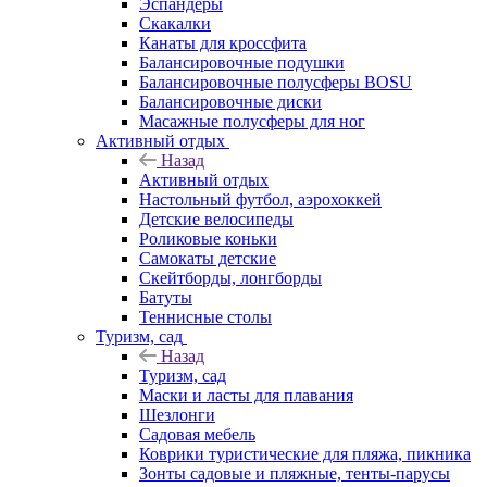
Эспандеры
Скакалки
Канаты для кроссфита
Балансировочные подушки
Балансировочные полусферы BOSU
Балансировочные диски
Масажные полусферы для ног
Активный отдых
Назад
Активный отдых
Настольный футбол, аэрохоккей
Детские велосипеды
Роликовые коньки
Самокаты детские
Скейтборды, лонгборды
Батуты
Теннисные столы
Туризм, сад
Назад
Туризм, сад
Маски и ласты для плавания
Шезлонги
Садовая мебель
Коврики туристические для пляжа, пикника
Зонты садовые и пляжные, тенты-парусы