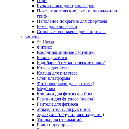
Гири
Ручки и тяги для тренажеров
Пояса атлетические, лямки, накладки на
гриф
Напольное покрытие для спортзала
Рамы для кроссфита
Силовые тренажеры для спортзала
Фитнес
Назад
Фитнес
Координационные лестницы
Блоки для йоги
Бодибары (гимнастические палки)
Колеса для йоги
Кольца для пилатеса
Степ платформы
Фитболы (мячи для фитнеса)
Медболы
Коврики для фитнеса и йоги
Резинки для фитнеса (ленты)
Гантели для фитнеса
Утяжелители для рук и ног
Хулахупы (обручи для похудения)
Упоры для отжиманий
Ролики для пресса