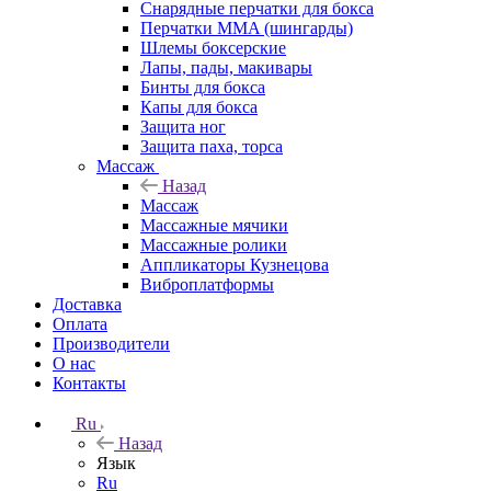
Снарядные перчатки для бокса
Перчатки MMA (шингарды)
Шлемы боксерские
Лапы, пады, макивары
Бинты для бокса
Капы для бокса
Защита ног
Защита паха, торса
Массаж
Назад
Массаж
Массажные мячики
Массажные ролики
Аппликаторы Кузнецова
Виброплатформы
Доставка
Оплата
Производители
О нас
Контакты
Ru
Назад
Язык
Ru