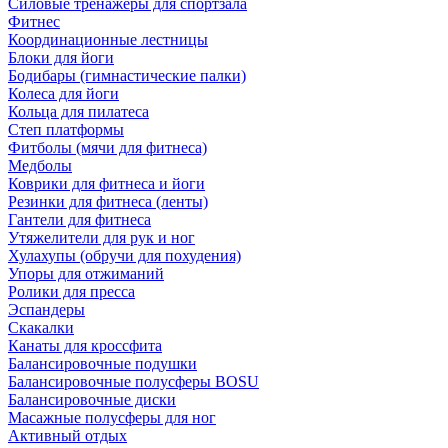
Силовые тренажеры для спортзала
Фитнес
Координационные лестницы
Блоки для йоги
Бодибары (гимнастические палки)
Колеса для йоги
Кольца для пилатеса
Степ платформы
Фитболы (мячи для фитнеса)
Медболы
Коврики для фитнеса и йоги
Резинки для фитнеса (ленты)
Гантели для фитнеса
Утяжелители для рук и ног
Хулахупы (обручи для похудения)
Упоры для отжиманий
Ролики для пресса
Эспандеры
Скакалки
Канаты для кроссфита
Балансировочные подушки
Балансировочные полусферы BOSU
Балансировочные диски
Масажные полусферы для ног
Активный отдых