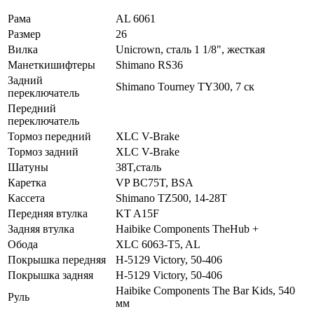
Рама
AL 6061
Размер
26
Вилка
Unicrown, сталь 1 1/8", жесткая
Манеткишифтеры
Shimano RS36
Задний
Shimano Tourney TY300, 7 ск
переключатель
Передний
переключатель
Тормоз передний
XLC V-Brake
Тормоз задний
XLC V-Brake
Шатуны
38T,сталь
Каретка
VP BC75T, BSA
Кассета
Shimano TZ500, 14-28T
Передняя втулка
KT A15F
Задняя втулка
Haibike Components TheHub +
Обода
XLC 6063-T5, AL
Покрышка передняя
H-5129 Victory, 50-406
Покрышка задняя
H-5129 Victory, 50-406
Haibike Components The Bar Kids, 540
Руль
мм