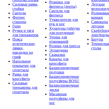
Резинки для
Силовые рамы,
Детские
фитнеса (ленты)
стойки
велосипе
Гантели для
Гантели
Роликовы
фитнеса
Фитнес
коньки
Утяжелители для
станции
Самокаты
рук и ног
Гири
детские
Хулахупы (обручи
Ручки и тяги
Скейтборд
для похудения)
для тренажеров
лонгборд
Упоры для
Пояса
Батуты
отжиманий
атлетические,
Теннисны
Ролики для пресса
лямки,
столы
Эспандеры
накладки на
Скакалки
гриф
Канаты для
Напольное
кроссфита
покрытие для
Балансировочные
спортзала
подушки
Рамы для
Балансировочные
кроссфита
полусферы BOSU
Силовые
Балансировочные
тренажеры для
диски
спортзала
Масажные
полусферы для
ног