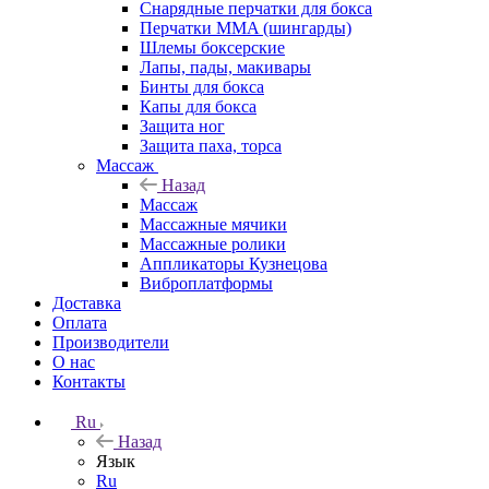
Снарядные перчатки для бокса
Перчатки MMA (шингарды)
Шлемы боксерские
Лапы, пады, макивары
Бинты для бокса
Капы для бокса
Защита ног
Защита паха, торса
Массаж
Назад
Массаж
Массажные мячики
Массажные ролики
Аппликаторы Кузнецова
Виброплатформы
Доставка
Оплата
Производители
О нас
Контакты
Ru
Назад
Язык
Ru