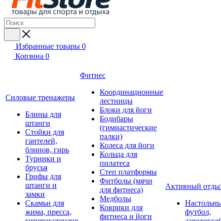
Избранные товары
0
Корзина
0
Фитнес
Координационные
Силовые тренажеры
лестницы
Блоки для йоги
Блины для
Бодибары
штанги
(гимнастические
Стойки для
палки)
гантелей,
Колеса для йоги
блинов, гирь
Кольца для
Турники и
пилатеса
брусья
Степ платформы
Грифы для
Фитболы (мячи
штанги и
Активный отды
для фитнеса)
замки
Медболы
Скамьи для
Настольн
Коврики для
жима, пресса,
футбол,
фитнеса и йоги
гиперэкстензия
аэрохокке