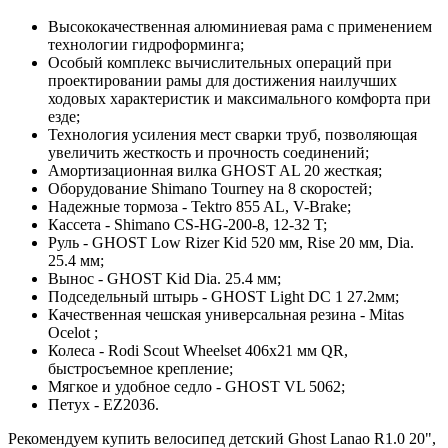
Высококачественная алюминиевая рама с применением
технологии гидроформинга;
Особый комплекс вычислительных операций при
проектировании рамы для достижения наилучших
ходовых характеристик и максимального комфорта при
езде;
Технология усиления мест сварки труб, позволяющая
увеличить жесткость и прочность соединений;
Амортизационная вилка GHOST AL 20 жесткая;
Оборудование Shimano Tourney на 8 скоростей;
Надежные тормоза - Tektro 855 AL, V-Brake;
Кассета - Shimano CS-HG-200-8, 12-32 T;
Руль - GHOST Low Rizer Kid 520 мм, Rise 20 мм, Dia.
25.4 мм;
Вынос - GHOST Kid Dia. 25.4 мм;
Подседельный штырь - GHOST Light DC 1 27.2мм;
Качественная чешская универсальная резина - Mitas
Ocelot ;
Колеса - Rodi Scout Wheelset 406x21 мм QR,
быстросъемное крепление;
Мягкое и удобное седло - GHOST VL 5062;
Петух - EZ2036.
Рекомендуем купить велосипед детский Ghost Lanao R1.0 20",