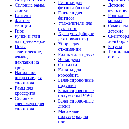
Резинки для
Силовые рамы,
Детские
фитнеса (ленты)
стойки
велосипе
Гантели для
Гантели
Роликовы
фитнеса
Фитнес
коньки
Утяжелители для
станции
Самокаты
рук и ног
Гири
детские
Хулахупы (обручи
Ручки и тяги
Скейтборд
для похудения)
для тренажеров
лонгборд
Упоры для
Пояса
Батуты
отжиманий
атлетические,
Теннисны
Ролики для пресса
лямки,
столы
Эспандеры
накладки на
Скакалки
гриф
Канаты для
Напольное
кроссфита
покрытие для
Балансировочные
спортзала
подушки
Рамы для
Балансировочные
кроссфита
полусферы BOSU
Силовые
Балансировочные
тренажеры для
диски
спортзала
Масажные
полусферы для
ног