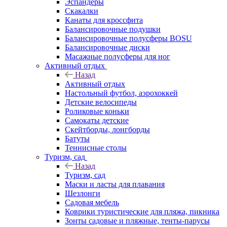
Эспандеры
Скакалки
Канаты для кроссфита
Балансировочные подушки
Балансировочные полусферы BOSU
Балансировочные диски
Масажные полусферы для ног
Активный отдых
Назад
Активный отдых
Настольный футбол, аэрохоккей
Детские велосипеды
Роликовые коньки
Самокаты детские
Скейтборды, лонгборды
Батуты
Теннисные столы
Туризм, сад
Назад
Туризм, сад
Маски и ласты для плавания
Шезлонги
Садовая мебель
Коврики туристические для пляжа, пикника
Зонты садовые и пляжные, тенты-парусы