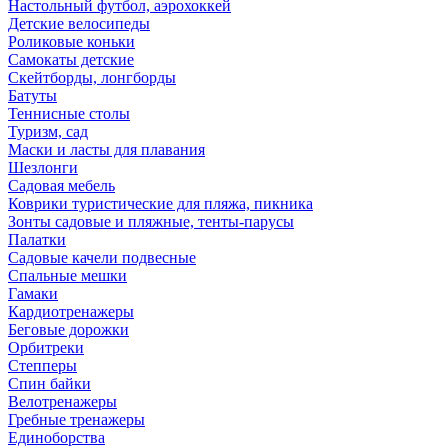
Настольный футбол, аэрохоккей
Детские велосипеды
Роликовые коньки
Самокаты детские
Скейтборды, лонгборды
Батуты
Теннисные столы
Туризм, сад
Маски и ласты для плавания
Шезлонги
Садовая мебель
Коврики туристические для пляжа, пикника
Зонты садовые и пляжные, тенты-парусы
Палатки
Садовые качели подвесные
Спальные мешки
Гамаки
Кардиотренажеры
Беговые дорожки
Орбитреки
Степперы
Спин байки
Велотренажеры
Гребные тренажеры
Единоборства