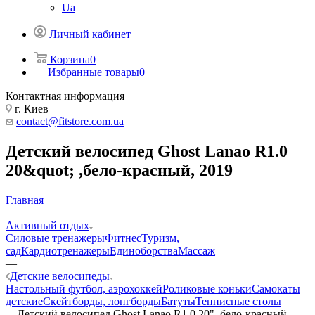
Ua
Личный кабинет
Корзина
0
Избранные товары
0
Контактная информация
г. Киев
contact@fitstore.com.ua
Детский велосипед Ghost Lanao R1.0
20&quot; ,бело-красный, 2019
Главная
—
Активный отдых
Силовые тренажеры
Фитнес
Туризм,
сад
Кардиотренажеры
Единоборства
Массаж
—
Детские велосипеды
Настольный футбол, аэрохоккей
Роликовые коньки
Самокаты
детские
Скейтборды, лонгборды
Батуты
Теннисные столы
—
Детский велосипед Ghost Lanao R1.0 20" ,бело-красный,