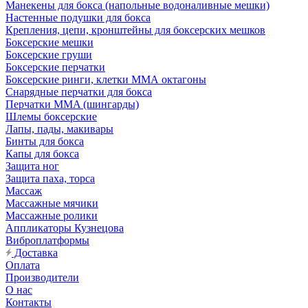
Манекены для бокса (напольные водоналивные мешки)
Настенные подушки для бокса
Крепления, цепи, кронштейны для боксерских мешков
Боксерские мешки
Боксерские груши
Боксерские перчатки
Боксерские ринги, клетки ММА октагоны
Снарядные перчатки для бокса
Перчатки MMA (шингарды)
Шлемы боксерские
Лапы, пады, макивары
Бинты для бокса
Капы для бокса
Защита ног
Защита паха, торса
Массаж
Массажные мячики
Массажные ролики
Аппликаторы Кузнецова
Виброплатформы
Доставка
Оплата
Производители
О нас
Контакты