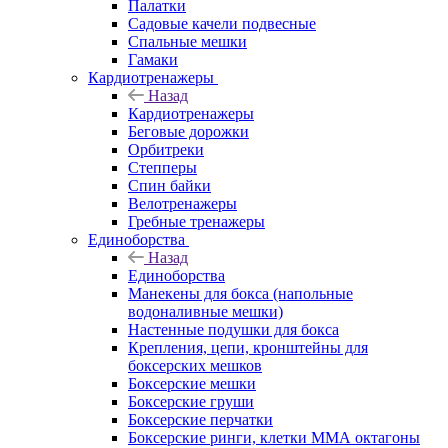
Палатки
Садовые качели подвесные
Спальные мешки
Гамаки
Кардиотренажеры
Назад
Кардиотренажеры
Беговые дорожки
Орбитреки
Степперы
Спин байки
Велотренажеры
Гребные тренажеры
Единоборства
Назад
Единоборства
Манекены для бокса (напольные
водоналивные мешки)
Настенные подушки для бокса
Крепления, цепи, кронштейны для
боксерских мешков
Боксерские мешки
Боксерские груши
Боксерские перчатки
Боксерские ринги, клетки ММА октагоны