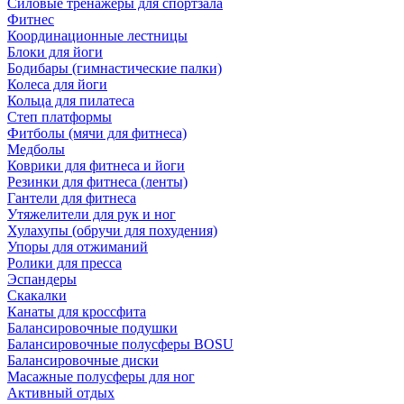
Силовые тренажеры для спортзала
Фитнес
Координационные лестницы
Блоки для йоги
Бодибары (гимнастические палки)
Колеса для йоги
Кольца для пилатеса
Степ платформы
Фитболы (мячи для фитнеса)
Медболы
Коврики для фитнеса и йоги
Резинки для фитнеса (ленты)
Гантели для фитнеса
Утяжелители для рук и ног
Хулахупы (обручи для похудения)
Упоры для отжиманий
Ролики для пресса
Эспандеры
Скакалки
Канаты для кроссфита
Балансировочные подушки
Балансировочные полусферы BOSU
Балансировочные диски
Масажные полусферы для ног
Активный отдых