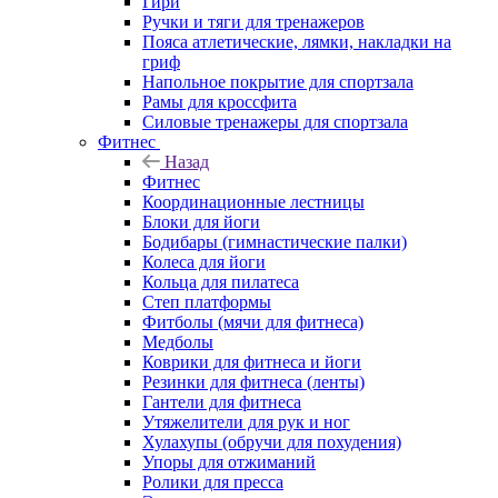
Гири
Ручки и тяги для тренажеров
Пояса атлетические, лямки, накладки на
гриф
Напольное покрытие для спортзала
Рамы для кроссфита
Силовые тренажеры для спортзала
Фитнес
Назад
Фитнес
Координационные лестницы
Блоки для йоги
Бодибары (гимнастические палки)
Колеса для йоги
Кольца для пилатеса
Степ платформы
Фитболы (мячи для фитнеса)
Медболы
Коврики для фитнеса и йоги
Резинки для фитнеса (ленты)
Гантели для фитнеса
Утяжелители для рук и ног
Хулахупы (обручи для похудения)
Упоры для отжиманий
Ролики для пресса