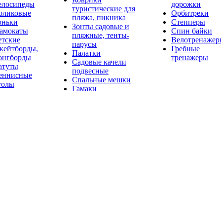
елосипеды
дорожки
туристические для
оликовые
Орбитреки
пляжа, пикника
оньки
Степперы
Зонты садовые и
амокаты
Спин байки
пляжные, тенты-
етские
Велотренажер
парусы
кейтборды,
Гребные
Палатки
онгборды
тренажеры
Садовые качели
атуты
подвесные
еннисные
Спальные мешки
толы
Гамаки