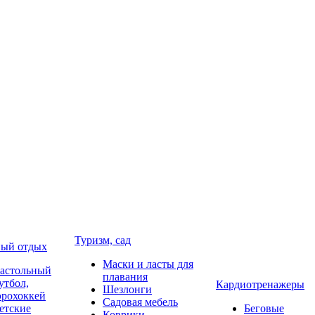
Туризм, сад
ый отдых
Маски и ласты для
астольный
плавания
утбол,
Кардиотренажеры
Шезлонги
эрохоккей
Садовая мебель
етские
Беговые
Коврики