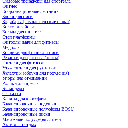
Силовые тренажеры для спортзала
Фитнес
Координационные лестницы
Блоки для йоги
Бодибары (гимнастические палки)
Колеса для йоги
Кольца для пилатеса
Степ платформы
Фитболы (мячи для фитнеса)
Медболы
Коврики для фитнеса и йоги
Резинки для фитнеса (ленты)
Гантели для фитнеса
Утяжелители для рук и ног
Хулахупы (обручи для похудения)
Упоры для отжиманий
Ролики для пресса
Эспандеры
Скакалки
Канаты для кроссфита
Балансировочные подушки
Балансировочные полусферы BOSU
Балансировочные диски
Масажные полусферы для ног
Активный отдых