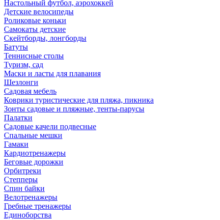
Настольный футбол, аэрохоккей
Детские велосипеды
Роликовые коньки
Самокаты детские
Скейтборды, лонгборды
Батуты
Теннисные столы
Туризм, сад
Маски и ласты для плавания
Шезлонги
Садовая мебель
Коврики туристические для пляжа, пикника
Зонты садовые и пляжные, тенты-парусы
Палатки
Садовые качели подвесные
Спальные мешки
Гамаки
Кардиотренажеры
Беговые дорожки
Орбитреки
Степперы
Спин байки
Велотренажеры
Гребные тренажеры
Единоборства