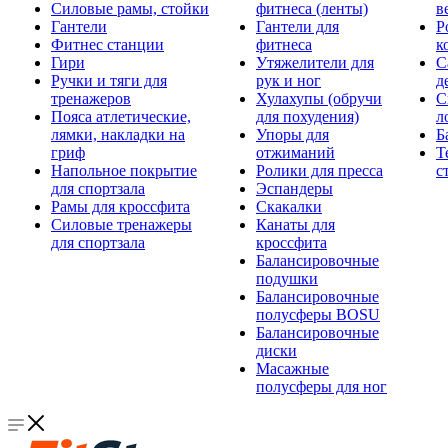
Силовые рамы, стойки
фитнеса (ленты)
в
Гантели
Гантели для
Р
Фитнес станции
фитнеса
к
Гири
Утяжелители для
С
Ручки и тяги для
рук и ног
д
тренажеров
Хулахупы (обручи
С
Пояса атлетические,
для похудения)
л
лямки, накладки на
Упоры для
Б
гриф
отжиманий
Т
Напольное покрытие
Ролики для пресса
с
для спортзала
Эспандеры
Рамы для кроссфита
Скакалки
Силовые тренажеры
Канаты для
для спортзала
кроссфита
Балансировочные
подушки
Балансировочные
полусферы BOSU
Балансировочные
диски
Масажные
полусферы для ног