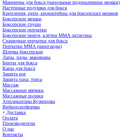
Манекены для бокса (напольные водоналивные мешки)
Настенные подушки для бокса
Крепления, цепи, кронштейны для боксерских мешков
Боксерские мешки
Боксерские груши
Боксерские перчатки
Боксерские ринги, клетки ММА октагоны
Снарядные перчатки для бокса
Перчатки MMA (шингарды)
Шлемы боксерские
Лапы, пады, макивары
Бинты для бокса
Капы для бокса
Защита ног
Защита паха, торса
Массаж
Массажные мячики
Массажные ролики
Аппликаторы Кузнецова
Виброплатформы
Доставка
Оплата
Производители
О нас
Контакты