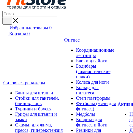
Избранные товары
0
Корзина
0
Фитнес
Координационные
лестницы
Блоки для йоги
Бодибары
(гимнастические
палки)
Колеса для йоги
Силовые тренажеры
Кольца для
Блины для штанги
пилатеса
Стойки для гантелей,
Степ платформы
блинов, гирь
Фитболы (мячи для
Активн
Турники и брусья
фитнеса)
Грифы для штанги и
Медболы
Н
замки
Коврики для
ф
Скамьи для жима,
фитнеса и йоги
а
пресса, гиперэкстензия
Резинки для
Д