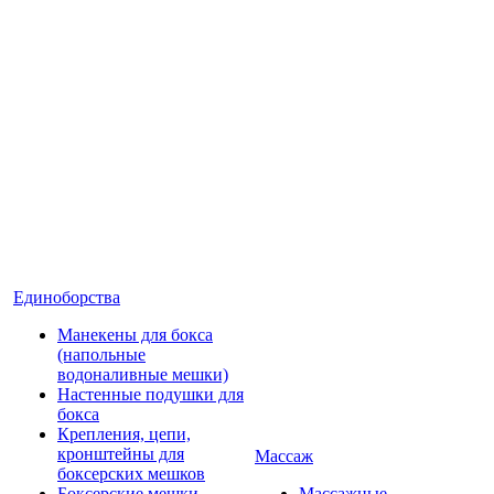
Единоборства
Манекены для бокса
(напольные
водоналивные мешки)
Настенные подушки для
бокса
Крепления, цепи,
кронштейны для
Массаж
боксерских мешков
Боксерские мешки
Массажные