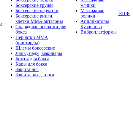
Боксерские груши
мячики
+
Боксерские перчатки
Массажные
ЕЩЕ
Боксерские ринги,
ролики
клетки ММА октагоны
Аппликаторы
ы
Снарядные перчатки для
Кузнецова
бокса
Виброплатформы
Перчатки MMA
(шингарды)
Шлемы боксерские
Лапы, пады, макивары
Бинты для бокса
Капы для бокса
Защита ног
Защита паха, торса