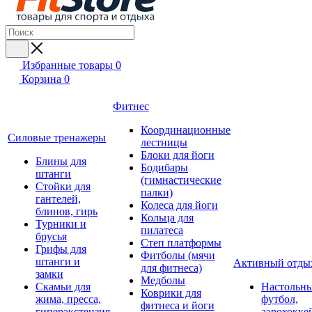
Избранные товары
0
Корзина
0
Фитнес
Координационные
Силовые тренажеры
лестницы
Блоки для йоги
Блины для
Бодибары
штанги
(гимнастические
Стойки для
палки)
гантелей,
Колеса для йоги
блинов, гирь
Кольца для
Турники и
пилатеса
брусья
Степ платформы
Грифы для
Фитболы (мячи
штанги и
Активный отды
для фитнеса)
замки
Медболы
Скамьи для
Настольн
Коврики для
жима, пресса,
футбол,
фитнеса и йоги
гиперэкстензия
аэрохокке