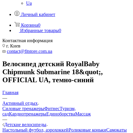
Ua
Личный кабинет
Корзина
0
Избранные товары
0
Контактная информация
г. Киев
contact@fitstore.com.ua
Велосипед детский RoyalBaby
Chipmunk Submarine 18&quot;,
OFFICIAL UA, темно-синий
Главная
—
Активный отдых
Силовые тренажеры
Фитнес
Туризм,
сад
Кардиотренажеры
Единоборства
Массаж
—
Детские велосипеды
Настольный футбол, аэрохоккей
Роликовые коньки
Самокаты