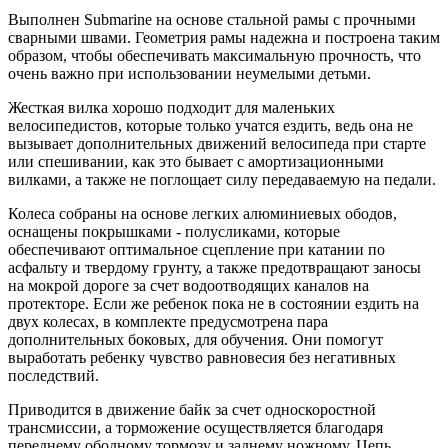
Выполнен Submarine на основе стальной рамы с прочными
сварными швами. Геометрия рамы надежна и построена таким
образом, чтобы обеспечивать максимальную прочность, что
очень важно при использовании неумелыми детьми.
Жесткая вилка хорошо подходит для маленьких
велосипедистов, которые только учатся ездить, ведь она не
вызывает дополнительных движений велосипеда при старте
или спешивании, как это бывает с амортизационными
вилками, а также не поглощает силу передаваемую на педали.
Колеса собраны на основе легких алюминиевых ободов,
оснащены покрышками - полусликами, которые
обеспечивают оптимальное сцепление при катании по
асфальту и твердому грунту, а также предотвращают заносы
на мокрой дороге за счет водоотводящих каналов на
протекторе. Если же ребенок пока не в состоянии ездить на
двух колесах, в комплекте предусмотрена пара
дополнительных боковых, для обучения. Они помогут
выработать ребенку чувство равновесия без негативных
последствий.
Приводится в движение байк за счет односкоростной
трансмиссии, а торможение осуществляется благодаря
переднему ободному тормозу и заднему ножному. Цепь