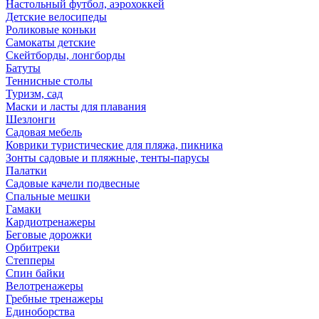
Настольный футбол, аэрохоккей
Детские велосипеды
Роликовые коньки
Самокаты детские
Скейтборды, лонгборды
Батуты
Теннисные столы
Туризм, сад
Маски и ласты для плавания
Шезлонги
Садовая мебель
Коврики туристические для пляжа, пикника
Зонты садовые и пляжные, тенты-парусы
Палатки
Садовые качели подвесные
Спальные мешки
Гамаки
Кардиотренажеры
Беговые дорожки
Орбитреки
Степперы
Спин байки
Велотренажеры
Гребные тренажеры
Единоборства