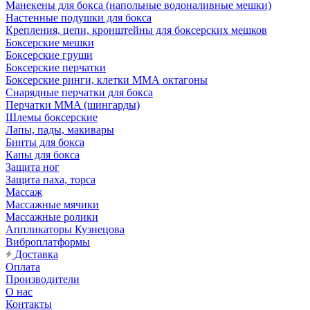
Манекены для бокса (напольные водоналивные мешки)
Настенные подушки для бокса
Крепления, цепи, кронштейны для боксерских мешков
Боксерские мешки
Боксерские груши
Боксерские перчатки
Боксерские ринги, клетки ММА октагоны
Снарядные перчатки для бокса
Перчатки MMA (шингарды)
Шлемы боксерские
Лапы, пады, макивары
Бинты для бокса
Капы для бокса
Защита ног
Защита паха, торса
Массаж
Массажные мячики
Массажные ролики
Аппликаторы Кузнецова
Виброплатформы
Доставка
Оплата
Производители
О нас
Контакты