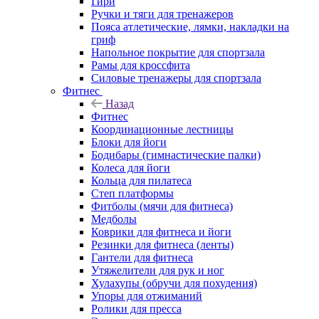
Гири
Ручки и тяги для тренажеров
Пояса атлетические, лямки, накладки на
гриф
Напольное покрытие для спортзала
Рамы для кроссфита
Силовые тренажеры для спортзала
Фитнес
Назад
Фитнес
Координационные лестницы
Блоки для йоги
Бодибары (гимнастические палки)
Колеса для йоги
Кольца для пилатеса
Степ платформы
Фитболы (мячи для фитнеса)
Медболы
Коврики для фитнеса и йоги
Резинки для фитнеса (ленты)
Гантели для фитнеса
Утяжелители для рук и ног
Хулахупы (обручи для похудения)
Упоры для отжиманий
Ролики для пресса