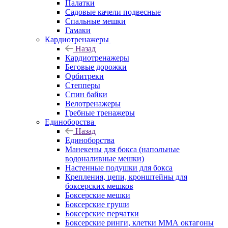
Палатки
Садовые качели подвесные
Спальные мешки
Гамаки
Кардиотренажеры
Назад
Кардиотренажеры
Беговые дорожки
Орбитреки
Степперы
Спин байки
Велотренажеры
Гребные тренажеры
Единоборства
Назад
Единоборства
Манекены для бокса (напольные
водоналивные мешки)
Настенные подушки для бокса
Крепления, цепи, кронштейны для
боксерских мешков
Боксерские мешки
Боксерские груши
Боксерские перчатки
Боксерские ринги, клетки ММА октагоны