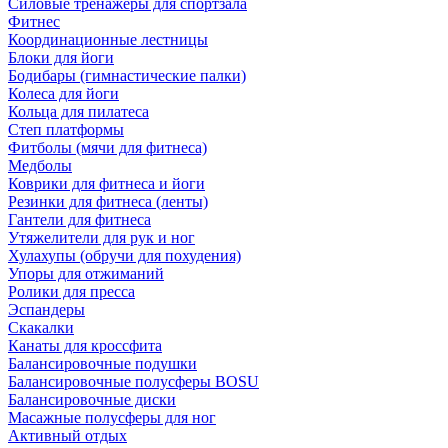
Силовые тренажеры для спортзала
Фитнес
Координационные лестницы
Блоки для йоги
Бодибары (гимнастические палки)
Колеса для йоги
Кольца для пилатеса
Степ платформы
Фитболы (мячи для фитнеса)
Медболы
Коврики для фитнеса и йоги
Резинки для фитнеса (ленты)
Гантели для фитнеса
Утяжелители для рук и ног
Хулахупы (обручи для похудения)
Упоры для отжиманий
Ролики для пресса
Эспандеры
Скакалки
Канаты для кроссфита
Балансировочные подушки
Балансировочные полусферы BOSU
Балансировочные диски
Масажные полусферы для ног
Активный отдых