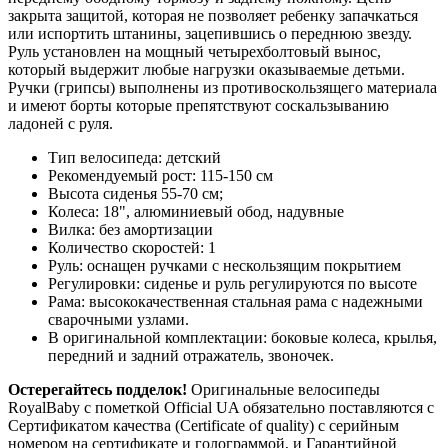
закрыта защитой, которая не позволяет ребенку запачкаться
или испортить штанины, зацепившись о переднюю звезду.
Руль установлен на мощный четырехболтовый вынос,
который выдержит любые нагрузки оказываемые детьми.
Ручки (грипсы) выполнены из противоскользящего материала
и имеют борты которые препятствуют соскальзыванию
ладоней с руля.
Тип велосипеда: детский
Рекомендуемый рост: 115-150 см
Высота сиденья 55-70 см;
Колеса: 18", алюминиевый обод, надувные
Вилка: без амортизации
Количество скоростей: 1
Руль: оснащен ручками с нескользящим покрытием
Регулировки: сиденье и руль регулируются по высоте
Рама: высококачественная стальная рама с надежными
сварочными узлами.
В оригинальной комплектации: боковые колеса, крылья,
передний и задний отражатель, звоночек.
Остерегайтесь подделок!
Оригинальные велосипеды
RoyalBaby c пометкой Official UA обязательно поставляются с
Сертификатом качества (Certificate of quality) с серийным
номером на сертификате и голограммой, и Гарантийной