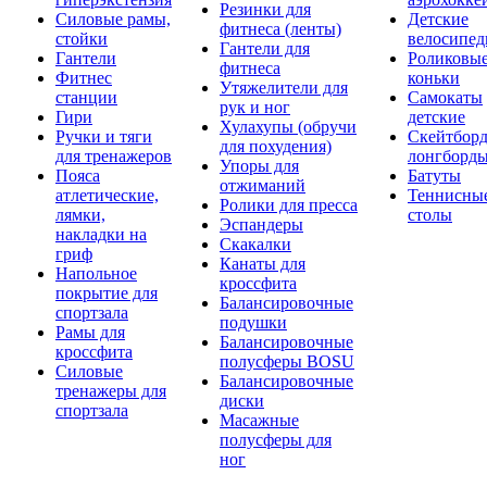
Резинки для
Силовые рамы,
Детские
фитнеса (ленты)
стойки
велосипе
Гантели для
Гантели
Роликовы
фитнеса
Фитнес
коньки
Утяжелители для
станции
Самокаты
рук и ног
Гири
детские
Хулахупы (обручи
Ручки и тяги
Скейтборд
для похудения)
для тренажеров
лонгборд
Упоры для
Пояса
Батуты
отжиманий
атлетические,
Теннисны
Ролики для пресса
лямки,
столы
Эспандеры
накладки на
Скакалки
гриф
Канаты для
Напольное
кроссфита
покрытие для
Балансировочные
спортзала
подушки
Рамы для
Балансировочные
кроссфита
полусферы BOSU
Силовые
Балансировочные
тренажеры для
диски
спортзала
Масажные
полусферы для
ног