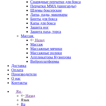
Снарядные перчатки для бокса
Перчатки MMA (шингарды)
Шлемы боксерские
Лапы, пады, макивары
Бинты для бокса
Капы для бокса
Защита ног
Защита паха, торса
Массаж
Назад
Массаж
Массажные мячики
Массажные ролики
Аппликаторы Кузнецова
Виброплатформы
Доставка
Оплата
Производители
О нас
Контакты
Ru
Назад
Язык
Ru