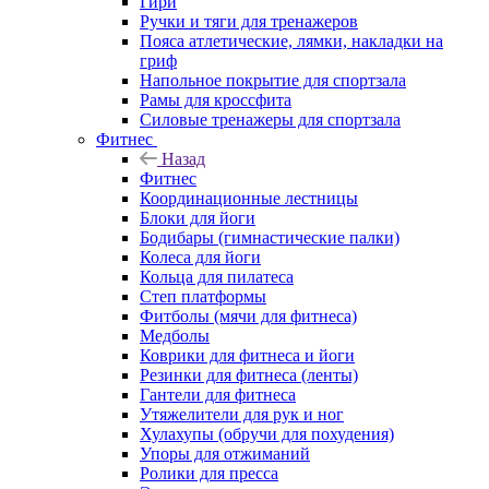
Гири
Ручки и тяги для тренажеров
Пояса атлетические, лямки, накладки на
гриф
Напольное покрытие для спортзала
Рамы для кроссфита
Силовые тренажеры для спортзала
Фитнес
Назад
Фитнес
Координационные лестницы
Блоки для йоги
Бодибары (гимнастические палки)
Колеса для йоги
Кольца для пилатеса
Степ платформы
Фитболы (мячи для фитнеса)
Медболы
Коврики для фитнеса и йоги
Резинки для фитнеса (ленты)
Гантели для фитнеса
Утяжелители для рук и ног
Хулахупы (обручи для похудения)
Упоры для отжиманий
Ролики для пресса