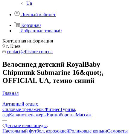
Ua
Личный кабинет
Корзина
0
Избранные товары
0
Контактная информация
г. Киев
contact@fitstore.com.ua
Велосипед детский RoyalBaby
Chipmunk Submarine 16&quot;,
OFFICIAL UA, темно-синий
Главная
—
Активный отдых
Силовые тренажеры
Фитнес
Туризм,
сад
Кардиотренажеры
Единоборства
Массаж
—
Детские велосипеды
Настольный футбол, аэрохоккей
Роликовые коньки
Самокаты