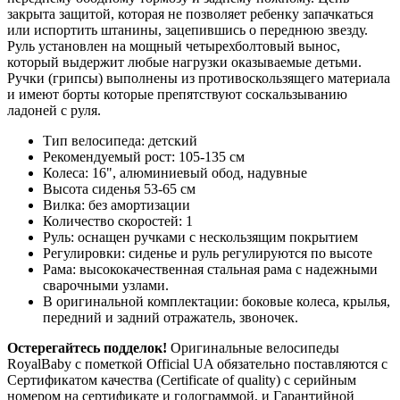
закрыта защитой, которая не позволяет ребенку запачкаться
или испортить штанины, зацепившись о переднюю звезду.
Руль установлен на мощный четырехболтовый вынос,
который выдержит любые нагрузки оказываемые детьми.
Ручки (грипсы) выполнены из противоскользящего материала
и имеют борты которые препятствуют соскальзыванию
ладоней с руля.
Тип велосипеда: детский
Рекомендуемый рост: 105-135 см
Колеса: 16", алюминиевый обод, надувные
Высота сиденья 53-65 см
Вилка: без амортизации
Количество скоростей: 1
Руль: оснащен ручками с нескользящим покрытием
Регулировки: сиденье и руль регулируются по высоте
Рама: высококачественная стальная рама с надежными
сварочными узлами.
В оригинальной комплектации: боковые колеса, крылья,
передний и задний отражатель, звоночек.
Остерегайтесь подделок!
Оригинальные велосипеды
RoyalBaby c пометкой Official UA обязательно поставляются с
Сертификатом качества (Certificate of quality) с серийным
номером на сертификате и голограммой, и Гарантийной