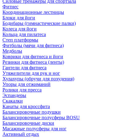
Силовые тренажеры для спортзала
Фитнес
Координационные лестницы
Блоки для йоги
Бодибары (гимнастические палки)
Колеса для йоги
Кольца для пилатеса
Степ платформы
Фитболы (мячи для фитнеса)
Медболы
Коврики для фитнеса и йоги
Резинки для фитнеса (ленты)
Гантели для фитнеса
Утяжелители для рук и ног
Хулахупы (обручи для похудения)
Упоры для отжиманий
Ролики для пресса
Эспандеры
Скакалки
Канаты для кроссфита
Балансировочные подушки
Балансировочные полусферы BOSU
Балансировочные диски
Масажные полусферы для ног
Активный отдых