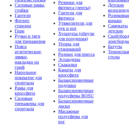
Резинки для
Силовые рамы,
Детские
фитнеса (ленты)
стойки
велосипе
Гантели для
Гантели
Роликовы
фитнеса
Фитнес
коньки
Утяжелители для
станции
Самокаты
рук и ног
Гири
детские
Хулахупы (обручи
Ручки и тяги
Скейтборд
для похудения)
для тренажеров
лонгборд
Упоры для
Пояса
Батуты
отжиманий
атлетические,
Теннисны
Ролики для пресса
лямки,
столы
Эспандеры
накладки на
Скакалки
гриф
Канаты для
Напольное
кроссфита
покрытие для
Балансировочные
спортзала
подушки
Рамы для
Балансировочные
кроссфита
полусферы BOSU
Силовые
Балансировочные
тренажеры для
диски
спортзала
Масажные
полусферы для
ног