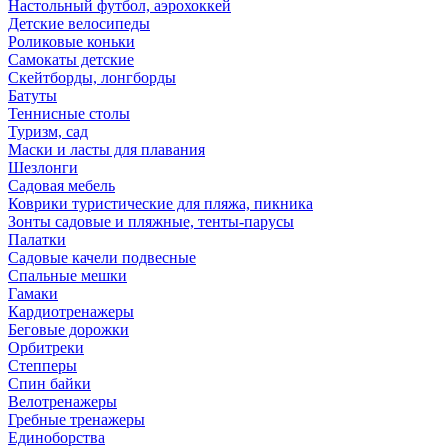
Настольный футбол, аэрохоккей
Детские велосипеды
Роликовые коньки
Самокаты детские
Скейтборды, лонгборды
Батуты
Теннисные столы
Туризм, сад
Маски и ласты для плавания
Шезлонги
Садовая мебель
Коврики туристические для пляжа, пикника
Зонты садовые и пляжные, тенты-парусы
Палатки
Садовые качели подвесные
Спальные мешки
Гамаки
Кардиотренажеры
Беговые дорожки
Орбитреки
Степперы
Спин байки
Велотренажеры
Гребные тренажеры
Единоборства