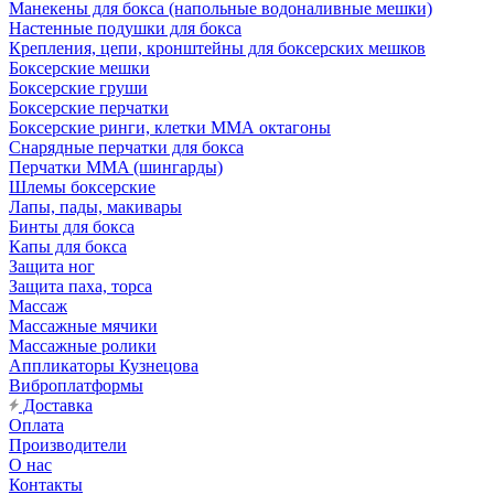
Манекены для бокса (напольные водоналивные мешки)
Настенные подушки для бокса
Крепления, цепи, кронштейны для боксерских мешков
Боксерские мешки
Боксерские груши
Боксерские перчатки
Боксерские ринги, клетки ММА октагоны
Снарядные перчатки для бокса
Перчатки MMA (шингарды)
Шлемы боксерские
Лапы, пады, макивары
Бинты для бокса
Капы для бокса
Защита ног
Защита паха, торса
Массаж
Массажные мячики
Массажные ролики
Аппликаторы Кузнецова
Виброплатформы
Доставка
Оплата
Производители
О нас
Контакты