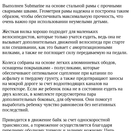
Выполнен Submarine на основе стальной рамы с прочными
сварными швами. Геометрия рамы надежна и построена таким
образом, чтобы обеспечивать максимальную прочность, что
очень важно при использовании неумелыми детьми.
Жесткая вилка хорошо подходит для маленьких
велосипедистов, которые только учатся ездить, ведь она не
вызывает дополнительных движений велосипеда при старте
или спешивании, как это бывает с амортизационными
вилками, а также не поглощает силу передаваемую на педали.
Колеса собраны на основе легких алюминиевых ободов,
оснащены покрышками - полусликами, которые
обеспечивают оптимальное сцепление при катании по
асфальту и твердому грунту, а также предотвращают заносы
на мокрой дороге за счет водоотводящих каналов на
протекторе. Если же ребенок пока не в состоянии ездить на
двух колесах, в комплекте предусмотрена пара
дополнительных боковых, для обучения. Они помогут
выработать ребенку чувство равновесия без негативных
последствий.
Приводится в движение байк за счет односкоростной
трансмиссии, а торможение осуществляется благодаря
переднему ободному тормозу и заднему ножному. Цепь