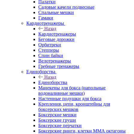
Палатки
Садовые качели подвесные
Спальные мешки
Гамаки
Кардиотренажеры
Назад
Кардиотренажеры
Беговые дорожки
Орбитреки
Степперы
Спин байки
Велотренажеры
Гребные тренажеры
Единоборства
Назад
Единоборства
Манекены для бокса (напольные
водоналивные мешки)
Настенные подушки для бокса
Крепления, цепи, кронштейны для
боксерских мешков
Боксерские мешки
Боксерские груши
Боксерские перчатки
Боксерские ринги, клетки ММА октагоны