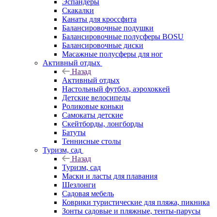
Эспандеры
Скакалки
Канаты для кроссфита
Балансировочные подушки
Балансировочные полусферы BOSU
Балансировочные диски
Масажные полусферы для ног
Активный отдых
Назад
Активный отдых
Настольный футбол, аэрохоккей
Детские велосипеды
Роликовые коньки
Самокаты детские
Скейтборды, лонгборды
Батуты
Теннисные столы
Туризм, сад
Назад
Туризм, сад
Маски и ласты для плавания
Шезлонги
Садовая мебель
Коврики туристические для пляжа, пикника
Зонты садовые и пляжные, тенты-парусы