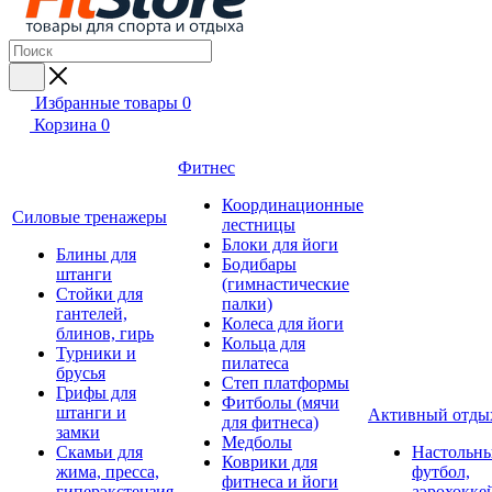
Избранные товары
0
Корзина
0
Фитнес
Координационные
Силовые тренажеры
лестницы
Блоки для йоги
Блины для
Бодибары
штанги
(гимнастические
Стойки для
палки)
гантелей,
Колеса для йоги
блинов, гирь
Кольца для
Турники и
пилатеса
брусья
Степ платформы
Грифы для
Фитболы (мячи
штанги и
Активный отды
для фитнеса)
замки
Медболы
Скамьи для
Настольн
Коврики для
жима, пресса,
футбол,
фитнеса и йоги
гиперэкстензия
аэрохокке