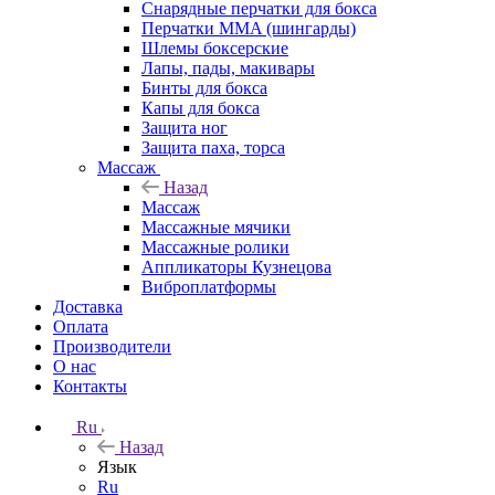
Снарядные перчатки для бокса
Перчатки MMA (шингарды)
Шлемы боксерские
Лапы, пады, макивары
Бинты для бокса
Капы для бокса
Защита ног
Защита паха, торса
Массаж
Назад
Массаж
Массажные мячики
Массажные ролики
Аппликаторы Кузнецова
Виброплатформы
Доставка
Оплата
Производители
О нас
Контакты
Ru
Назад
Язык
Ru