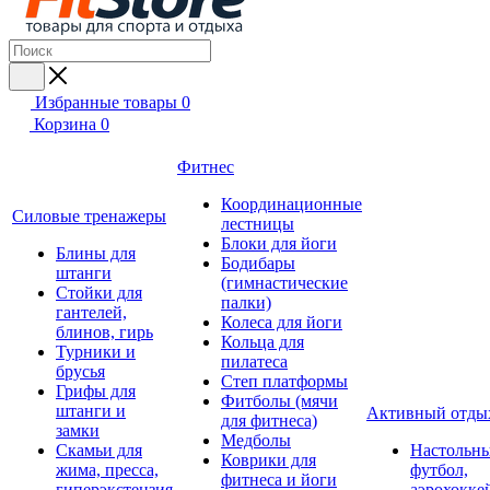
Избранные товары
0
Корзина
0
Фитнес
Координационные
Силовые тренажеры
лестницы
Блоки для йоги
Блины для
Бодибары
штанги
(гимнастические
Стойки для
палки)
гантелей,
Колеса для йоги
блинов, гирь
Кольца для
Турники и
пилатеса
брусья
Степ платформы
Грифы для
Фитболы (мячи
штанги и
Активный отды
для фитнеса)
замки
Медболы
Скамьи для
Настольн
Коврики для
жима, пресса,
футбол,
фитнеса и йоги
гиперэкстензия
аэрохокке