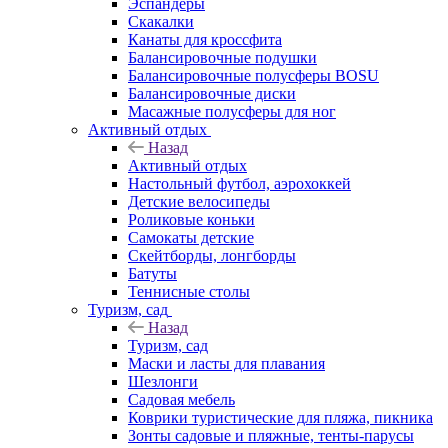
Эспандеры
Скакалки
Канаты для кроссфита
Балансировочные подушки
Балансировочные полусферы BOSU
Балансировочные диски
Масажные полусферы для ног
Активный отдых
Назад
Активный отдых
Настольный футбол, аэрохоккей
Детские велосипеды
Роликовые коньки
Самокаты детские
Скейтборды, лонгборды
Батуты
Теннисные столы
Туризм, сад
Назад
Туризм, сад
Маски и ласты для плавания
Шезлонги
Садовая мебель
Коврики туристические для пляжа, пикника
Зонты садовые и пляжные, тенты-парусы