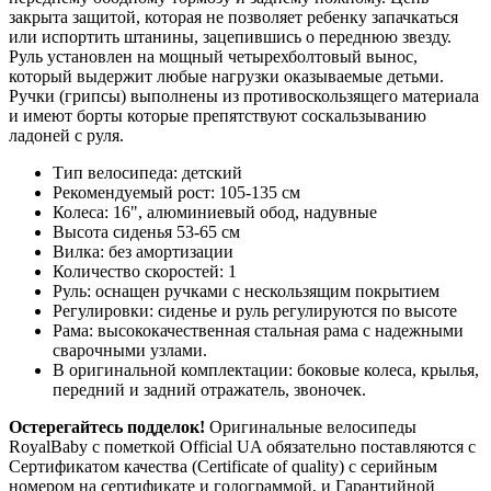
закрыта защитой, которая не позволяет ребенку запачкаться
или испортить штанины, зацепившись о переднюю звезду.
Руль установлен на мощный четырехболтовый вынос,
который выдержит любые нагрузки оказываемые детьми.
Ручки (грипсы) выполнены из противоскользящего материала
и имеют борты которые препятствуют соскальзыванию
ладоней с руля.
Тип велосипеда: детский
Рекомендуемый рост: 105-135 см
Колеса: 16", алюминиевый обод, надувные
Высота сиденья 53-65 см
Вилка: без амортизации
Количество скоростей: 1
Руль: оснащен ручками с нескользящим покрытием
Регулировки: сиденье и руль регулируются по высоте
Рама: высококачественная стальная рама с надежными
сварочными узлами.
В оригинальной комплектации: боковые колеса, крылья,
передний и задний отражатель, звоночек.
Остерегайтесь подделок!
Оригинальные велосипеды
RoyalBaby c пометкой Official UA обязательно поставляются с
Сертификатом качества (Certificate of quality) с серийным
номером на сертификате и голограммой, и Гарантийной