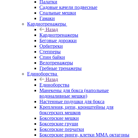
Палатки
Садовые качели подвесные
Спальные мешки
Гамаки
Кардиотренажеры
Назад
Кардиотренажеры
Беговые дорожки
Орбитреки
Степперы
Спин байки
Велотренажеры
Гребные тренажеры
Единоборства
Назад
Единоборства
Манекены для бокса (напольные
водоналивные мешки)
Настенные подушки для бокса
Крепления, цепи, кронштейны для
боксерских мешков
Боксерские мешки
Боксерские груши
Боксерские перчатки
Боксерские ринги, клетки ММА октагоны