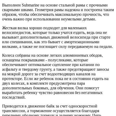
Выполнен Submarine на основе стальной рамы с прочными
сварными швами. Геометрия рамы надежна и построена таким
образом, чтобы обеспечивать максимальную прочность, что
очень важно при использовании неумелыми детьми.
Жесткая вилка хорошо подходит для маленьких
велосипедистов, которые только учатся ездить, ведь она не
вызывает дополнительных движений велосипеда при старте
или спешивании, как это бывает с амортизационными
вилками, а также не поглощает силу передаваемую на педали.
Колеса собраны на основе легких алюминиевых ободов,
оснащены покрышками - полусликами, которые
обеспечивают оптимальное сцепление при катании по
асфальту и твердому грунту, а также предотвращают заносы
на мокрой дороге за счет водоотводящих каналов на
протекторе. Если же ребенок пока не в состоянии ездить на
двух колесах, в комплекте предусмотрена пара
дополнительных боковых, для обучения. Они помогут
выработать ребенку чувство равновесия без негативных
последствий.
Приводится в движение байк за счет односкоростной
трансмиссии, а торможение осуществляется благодаря
переднему ободному тормозу и заднему ножному. Цепь