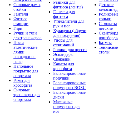
Резинки для
Силовые рамы,
Детские
фитнеса (ленты)
стойки
велосипе
Гантели для
Гантели
Роликовы
фитнеса
Фитнес
коньки
Утяжелители для
станции
Самокаты
рук и ног
Гири
детские
Хулахупы (обручи
Ручки и тяги
Скейтборд
для похудения)
для тренажеров
лонгборд
Упоры для
Пояса
Батуты
отжиманий
атлетические,
Теннисны
Ролики для пресса
лямки,
столы
Эспандеры
накладки на
Скакалки
гриф
Канаты для
Напольное
кроссфита
покрытие для
Балансировочные
спортзала
подушки
Рамы для
Балансировочные
кроссфита
полусферы BOSU
Силовые
Балансировочные
тренажеры для
диски
спортзала
Масажные
полусферы для
ног