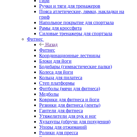
Гири
Ручки и тяги для тренажеров
Пояса атлетические, лямки, накладки на
гриф
Напольное покрытие для спортзала
Рамы для кроссфита
Силовые тренажеры для спортзала
Фитнес
Назад
Фитнес
Координационные лестницы
Блоки для йоги
Бодибары (гимнастические палки)
Колеса для йоги
Кольца для пилатеса
Степ платформы
Фитболы (мячи для фитнеса)
Медболы
Коврики для фитнеса и йоги
Резинки для фитнеса (ленты)
Гантели для фитнеса
Утяжелители для рук и ног
Хулахупы (обручи для похудения)
Упоры для отжиманий
Ролики для пресса