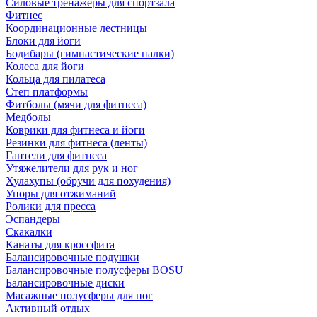
Силовые тренажеры для спортзала
Фитнес
Координационные лестницы
Блоки для йоги
Бодибары (гимнастические палки)
Колеса для йоги
Кольца для пилатеса
Степ платформы
Фитболы (мячи для фитнеса)
Медболы
Коврики для фитнеса и йоги
Резинки для фитнеса (ленты)
Гантели для фитнеса
Утяжелители для рук и ног
Хулахупы (обручи для похудения)
Упоры для отжиманий
Ролики для пресса
Эспандеры
Скакалки
Канаты для кроссфита
Балансировочные подушки
Балансировочные полусферы BOSU
Балансировочные диски
Масажные полусферы для ног
Активный отдых