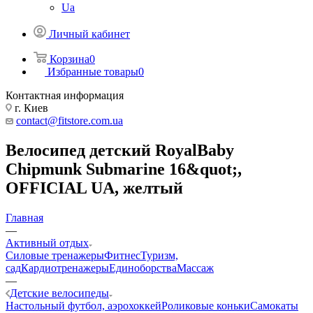
Ua
Личный кабинет
Корзина
0
Избранные товары
0
Контактная информация
г. Киев
contact@fitstore.com.ua
Велосипед детский RoyalBaby
Chipmunk Submarine 16&quot;,
OFFICIAL UA, желтый
Главная
—
Активный отдых
Силовые тренажеры
Фитнес
Туризм,
сад
Кардиотренажеры
Единоборства
Массаж
—
Детские велосипеды
Настольный футбол, аэрохоккей
Роликовые коньки
Самокаты