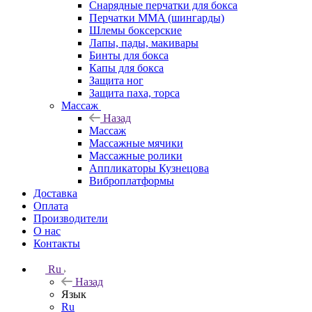
Снарядные перчатки для бокса
Перчатки MMA (шингарды)
Шлемы боксерские
Лапы, пады, макивары
Бинты для бокса
Капы для бокса
Защита ног
Защита паха, торса
Массаж
Назад
Массаж
Массажные мячики
Массажные ролики
Аппликаторы Кузнецова
Виброплатформы
Доставка
Оплата
Производители
О нас
Контакты
Ru
Назад
Язык
Ru