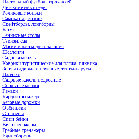
Настольный футбол, аэрохоккей
Детские велосипеды
Роликовые коньки
Самокаты детские
Скейтборды, лонгборды
Батуты
Теннисные столы
Туризм, сад
Маски и ласты для плавания
Шезлонги
Садовая мебель
Коврики туристические для пляжа, пикника
Зонты садовые и пляжные, тенты-парусы
Палатки
Садовые качели подвесные
Спальные мешки
Гамаки
Кардиотренажеры
Беговые дорожки
Орбитреки
Степперы
Спин байки
Велотренажеры
Гребные тренажеры
Единоборства