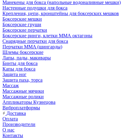
Манекены для бокса (напольные водоналивные мешки)
Настенные подушки для бокса
Крепления, цепи, кронштейны для боксерских мешков
Боксерские мешки
Боксерские груши
Боксерские перчатки
Боксерские ринги, клетки ММА октагоны
Снарядные перчатки для бокса
Перчатки MMA (шингарды)
Шлемы боксерские
Лапы, пады, макивары
Бинты для бокса
Капы для бокса
Защита ног
Защита паха, торса
Массаж
Массажные мячики
Массажные ролики
Аппликаторы Кузнецова
Виброплатформы
Доставка
Оплата
Производители
О нас
Контакты