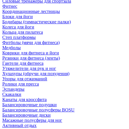
Силовые тренажеры для спортзала
Фитнес
Координационные лестницы
Блоки для йоги
Бодибары (гимнастические палки)
Колеса для йоги
Кольца для пилатеса
Степ платформы
Фитболы (мячи для фитнеса)
Медболы
Коврики для фитнеса и йоги
Резинки для фитнеса (ленты)
Гантели для фитнеса
Утяжелители для рук и ног
Хулахупы (обручи для похудения)
Упоры для отжиманий
Ролики для пресса
Эспандеры
Скакалки
Канаты для кроссфита
Балансировочные подушки
Балансировочные полусферы BOSU
Балансировочные диски
Масажные полусферы для ног
Активный отдых