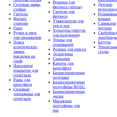
Резинки для
Силовые рамы,
Детские
фитнеса (ленты)
стойки
велосипе
Гантели для
Гантели
Роликовы
фитнеса
Фитнес
коньки
Утяжелители для
станции
Самокаты
рук и ног
Гири
детские
Хулахупы (обручи
Ручки и тяги
Скейтборд
для похудения)
для тренажеров
лонгборд
Упоры для
Пояса
Батуты
отжиманий
атлетические,
Теннисны
Ролики для пресса
лямки,
столы
Эспандеры
накладки на
Скакалки
гриф
Канаты для
Напольное
кроссфита
покрытие для
Балансировочные
спортзала
подушки
Рамы для
Балансировочные
кроссфита
полусферы BOSU
Силовые
Балансировочные
тренажеры для
диски
спортзала
Масажные
полусферы для
ног