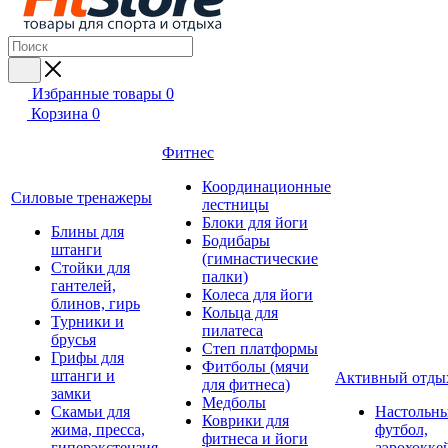
Избранные товары
0
Корзина
0
Фитнес
Координационные
Силовые тренажеры
лестницы
Блоки для йоги
Блины для
Бодибары
штанги
(гимнастические
Стойки для
палки)
гантелей,
Колеса для йоги
блинов, гирь
Кольца для
Турники и
пилатеса
брусья
Степ платформы
Грифы для
Фитболы (мячи
штанги и
Активный отды
для фитнеса)
замки
Медболы
Скамьи для
Настольн
Коврики для
жима, пресса,
футбол,
фитнеса и йоги
гиперэкстензия
аэрохокке