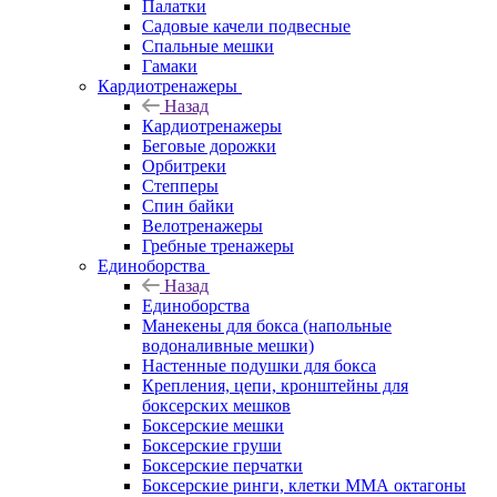
Палатки
Садовые качели подвесные
Спальные мешки
Гамаки
Кардиотренажеры
Назад
Кардиотренажеры
Беговые дорожки
Орбитреки
Степперы
Спин байки
Велотренажеры
Гребные тренажеры
Единоборства
Назад
Единоборства
Манекены для бокса (напольные
водоналивные мешки)
Настенные подушки для бокса
Крепления, цепи, кронштейны для
боксерских мешков
Боксерские мешки
Боксерские груши
Боксерские перчатки
Боксерские ринги, клетки ММА октагоны