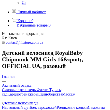
Ua
Личный кабинет
Корзина
0
Избранные товары
0
Контактная информация
г. Киев
contact@fitstore.com.ua
Детский велосипед RoyalBaby
Chipmunk MM Girls 16&quot;,
OFFICIAL UA, розовый
Главная
—
Активный отдых
Силовые тренажеры
Фитнес
Туризм,
сад
Кардиотренажеры
Единоборства
Массаж
—
Детские велосипеды
Настольный футбол, аэрохоккей
Роликовые коньки
Самокаты