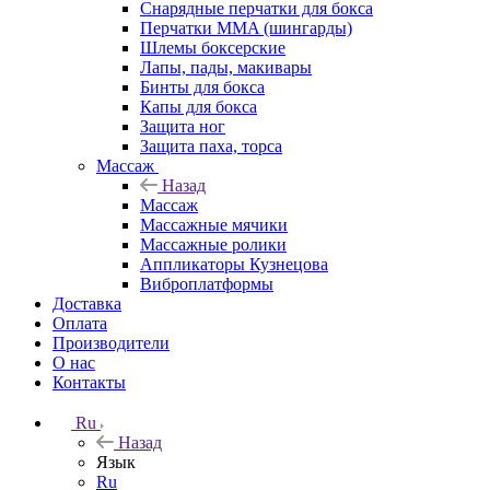
Снарядные перчатки для бокса
Перчатки MMA (шингарды)
Шлемы боксерские
Лапы, пады, макивары
Бинты для бокса
Капы для бокса
Защита ног
Защита паха, торса
Массаж
Назад
Массаж
Массажные мячики
Массажные ролики
Аппликаторы Кузнецова
Виброплатформы
Доставка
Оплата
Производители
О нас
Контакты
Ru
Назад
Язык
Ru