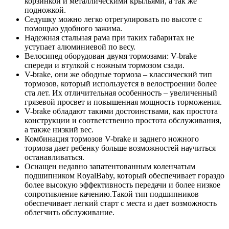
корзинкой и металлическими крыльями, а так же
подножкой.
Седушку можно легко отрегулировать по высоте с
помощью удобного зажима.
Надежная стальная рама при таких габаритах не
уступает алюминиевой по весу.
Велосипед оборудован двумя тормозами: V-brake
спереди и втулкой с ножным тормозом сзади.
V-brake, они же ободные тормоза – классический тип
тормозов, который используется в велостроении более
ста лет. Их отличительная особенность – увеличенный
грязевой просвет и повышенная мощность торможения.
V-brake обладают такими достоинствами, как простота
конструкции и соответственно простота обслуживания,
а также низкий вес.
Комбинация тормозов V-brake и заднего ножного
тормоза дает ребенку больше возможностей научиться
останавливаться.
Оснащен недавно запатентованным коленчатым
подшипником RoyalBaby, который обеспечивает гораздо
более высокую эффективность передачи и более низкое
сопротивление качению.Такой тип подшипников
обеспечивает легкий старт с места и дает возможность
облегчить обслуживание.