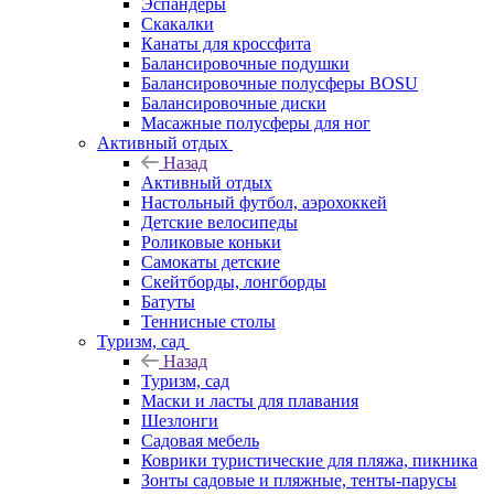
Эспандеры
Скакалки
Канаты для кроссфита
Балансировочные подушки
Балансировочные полусферы BOSU
Балансировочные диски
Масажные полусферы для ног
Активный отдых
Назад
Активный отдых
Настольный футбол, аэрохоккей
Детские велосипеды
Роликовые коньки
Самокаты детские
Скейтборды, лонгборды
Батуты
Теннисные столы
Туризм, сад
Назад
Туризм, сад
Маски и ласты для плавания
Шезлонги
Садовая мебель
Коврики туристические для пляжа, пикника
Зонты садовые и пляжные, тенты-парусы