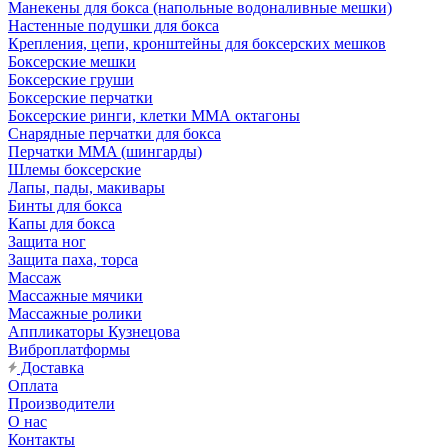
Манекены для бокса (напольные водоналивные мешки)
Настенные подушки для бокса
Крепления, цепи, кронштейны для боксерских мешков
Боксерские мешки
Боксерские груши
Боксерские перчатки
Боксерские ринги, клетки ММА октагоны
Снарядные перчатки для бокса
Перчатки MMA (шингарды)
Шлемы боксерские
Лапы, пады, макивары
Бинты для бокса
Капы для бокса
Защита ног
Защита паха, торса
Массаж
Массажные мячики
Массажные ролики
Аппликаторы Кузнецова
Виброплатформы
Доставка
Оплата
Производители
О нас
Контакты