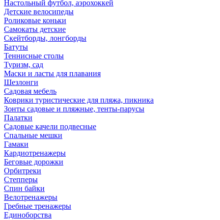
Настольный футбол, аэрохоккей
Детские велосипеды
Роликовые коньки
Самокаты детские
Скейтборды, лонгборды
Батуты
Теннисные столы
Туризм, сад
Маски и ласты для плавания
Шезлонги
Садовая мебель
Коврики туристические для пляжа, пикника
Зонты садовые и пляжные, тенты-парусы
Палатки
Садовые качели подвесные
Спальные мешки
Гамаки
Кардиотренажеры
Беговые дорожки
Орбитреки
Степперы
Спин байки
Велотренажеры
Гребные тренажеры
Единоборства