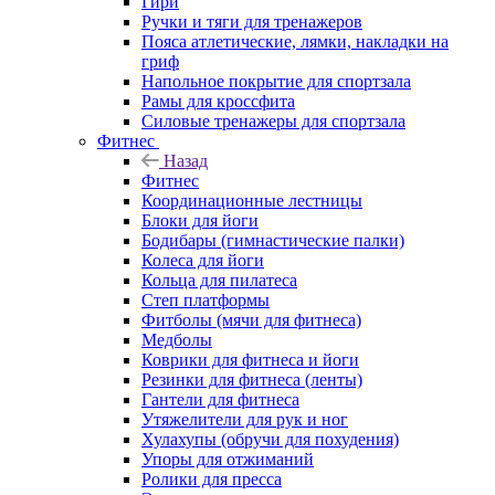
Гири
Ручки и тяги для тренажеров
Пояса атлетические, лямки, накладки на
гриф
Напольное покрытие для спортзала
Рамы для кроссфита
Силовые тренажеры для спортзала
Фитнес
Назад
Фитнес
Координационные лестницы
Блоки для йоги
Бодибары (гимнастические палки)
Колеса для йоги
Кольца для пилатеса
Степ платформы
Фитболы (мячи для фитнеса)
Медболы
Коврики для фитнеса и йоги
Резинки для фитнеса (ленты)
Гантели для фитнеса
Утяжелители для рук и ног
Хулахупы (обручи для похудения)
Упоры для отжиманий
Ролики для пресса