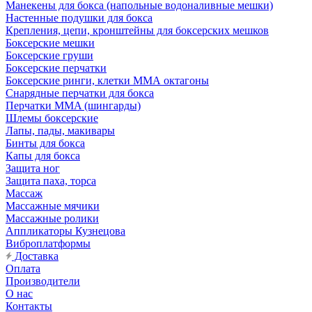
Манекены для бокса (напольные водоналивные мешки)
Настенные подушки для бокса
Крепления, цепи, кронштейны для боксерских мешков
Боксерские мешки
Боксерские груши
Боксерские перчатки
Боксерские ринги, клетки ММА октагоны
Снарядные перчатки для бокса
Перчатки MMA (шингарды)
Шлемы боксерские
Лапы, пады, макивары
Бинты для бокса
Капы для бокса
Защита ног
Защита паха, торса
Массаж
Массажные мячики
Массажные ролики
Аппликаторы Кузнецова
Виброплатформы
Доставка
Оплата
Производители
О нас
Контакты