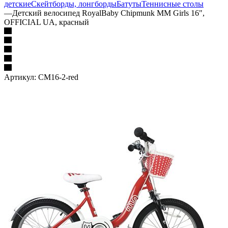
детские
Скейтборды, лонгборды
Батуты
Теннисные столы
—
Детский велосипед RoyalBaby Chipmunk MM Girls 16",
OFFICIAL UA, красный
Артикул:
CM16-2-red