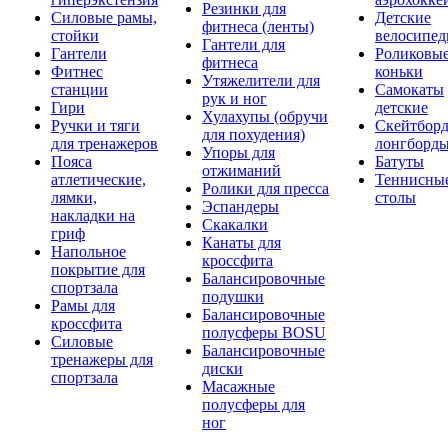
Резинки для
Силовые рамы,
Детские
фитнеса (ленты)
стойки
велосипе
Гантели для
Гантели
Роликовы
фитнеса
Фитнес
коньки
Утяжелители для
станции
Самокаты
рук и ног
Гири
детские
Хулахупы (обручи
Ручки и тяги
Скейтборд
для похудения)
для тренажеров
лонгборд
Упоры для
Пояса
Батуты
отжиманий
атлетические,
Теннисны
Ролики для пресса
лямки,
столы
Эспандеры
накладки на
Скакалки
гриф
Канаты для
Напольное
кроссфита
покрытие для
Балансировочные
спортзала
подушки
Рамы для
Балансировочные
кроссфита
полусферы BOSU
Силовые
Балансировочные
тренажеры для
диски
спортзала
Масажные
полусферы для
ног