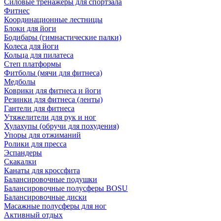
Силовые тренажеры для спортзала
Фитнес
Координационные лестницы
Блоки для йоги
Бодибары (гимнастические палки)
Колеса для йоги
Кольца для пилатеса
Степ платформы
Фитболы (мячи для фитнеса)
Медболы
Коврики для фитнеса и йоги
Резинки для фитнеса (ленты)
Гантели для фитнеса
Утяжелители для рук и ног
Хулахупы (обручи для похудения)
Упоры для отжиманий
Ролики для пресса
Эспандеры
Скакалки
Канаты для кроссфита
Балансировочные подушки
Балансировочные полусферы BOSU
Балансировочные диски
Масажные полусферы для ног
Активный отдых