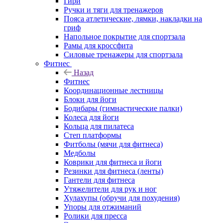
Гири
Ручки и тяги для тренажеров
Пояса атлетические, лямки, накладки на
гриф
Напольное покрытие для спортзала
Рамы для кроссфита
Силовые тренажеры для спортзала
Фитнес
Назад
Фитнес
Координационные лестницы
Блоки для йоги
Бодибары (гимнастические палки)
Колеса для йоги
Кольца для пилатеса
Степ платформы
Фитболы (мячи для фитнеса)
Медболы
Коврики для фитнеса и йоги
Резинки для фитнеса (ленты)
Гантели для фитнеса
Утяжелители для рук и ног
Хулахупы (обручи для похудения)
Упоры для отжиманий
Ролики для пресса