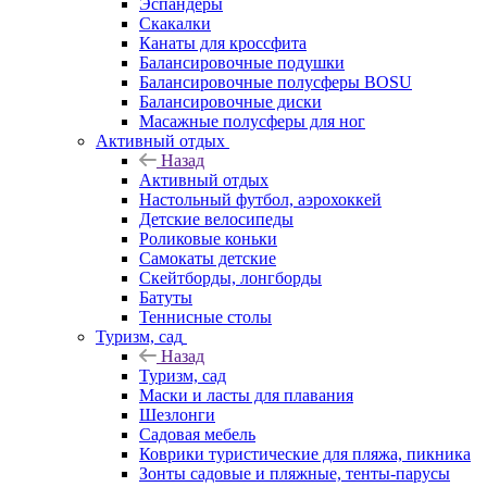
Эспандеры
Скакалки
Канаты для кроссфита
Балансировочные подушки
Балансировочные полусферы BOSU
Балансировочные диски
Масажные полусферы для ног
Активный отдых
Назад
Активный отдых
Настольный футбол, аэрохоккей
Детские велосипеды
Роликовые коньки
Самокаты детские
Скейтборды, лонгборды
Батуты
Теннисные столы
Туризм, сад
Назад
Туризм, сад
Маски и ласты для плавания
Шезлонги
Садовая мебель
Коврики туристические для пляжа, пикника
Зонты садовые и пляжные, тенты-парусы