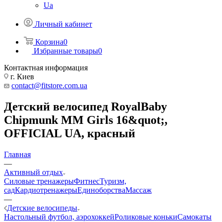
Ua
Личный кабинет
Корзина
0
Избранные товары
0
Контактная информация
г. Киев
contact@fitstore.com.ua
Детский велосипед RoyalBaby
Chipmunk MM Girls 16&quot;,
OFFICIAL UA, красный
Главная
—
Активный отдых
Силовые тренажеры
Фитнес
Туризм,
сад
Кардиотренажеры
Единоборства
Массаж
—
Детские велосипеды
Настольный футбол, аэрохоккей
Роликовые коньки
Самокаты