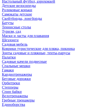
Настольный футбол, аэрохоккей
Детские велосипеды
Роликовые коньки
Самокаты детские
Скейтборды, лонгборды
Батуты
Теннисные столы
Туризм, сад
Маски и ласты для плавания
Шезлонги
Садовая мебель
Коврики туристические для пляжа, пикника
Зонты садовые и пляжные, тенты-парусы
Палатки
Садовые качели подвесные
Спальные мешки
Гамаки
Кардиотренажеры
Беговые дорожки
Орбитреки
Степперы
Спин байки
Велотренажеры
Гребные тренажеры
Единоборства