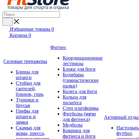
Избранные товары
0
Корзина
0
Фитнес
Координационные
Силовые тренажеры
лестницы
Блоки для йоги
Блины для
Бодибары
штанги
(гимнастические
Стойки для
палки)
гантелей,
Колеса для йоги
блинов, гирь
Кольца для
Турники и
пилатеса
брусья
Степ платформы
Грифы для
Фитболы (мячи
штанги и
Активный отды
для фитнеса)
замки
Медболы
Скамьи для
Настольн
Коврики для
жима, пресса,
футбол,
фитнеса и йоги
гиперэкстензия
аэрохокке