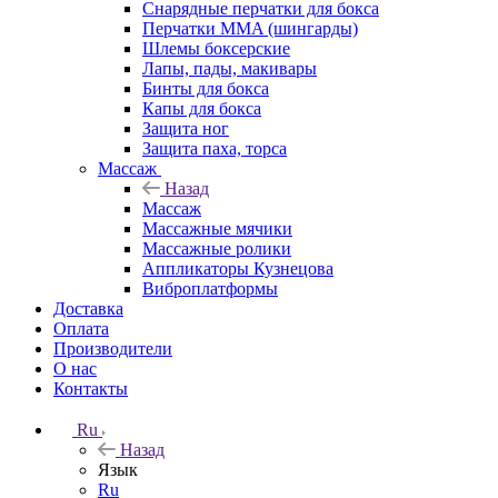
Снарядные перчатки для бокса
Перчатки MMA (шингарды)
Шлемы боксерские
Лапы, пады, макивары
Бинты для бокса
Капы для бокса
Защита ног
Защита паха, торса
Массаж
Назад
Массаж
Массажные мячики
Массажные ролики
Аппликаторы Кузнецова
Виброплатформы
Доставка
Оплата
Производители
О нас
Контакты
Ru
Назад
Язык
Ru