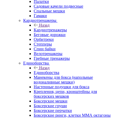
Палатки
Садовые качели подвесные
Спальные мешки
Гамаки
Кардиотренажеры
Назад
Кардиотренажеры
Беговые дорожки
Орбитреки
Степперы
Спин байки
Велотренажеры
Гребные тренажеры
Единоборства
Назад
Единоборства
Манекены для бокса (напольные
водоналивные мешки)
Настенные подушки для бокса
Крепления, цепи, кронштейны для
боксерских мешков
Боксерские мешки
Боксерские груши
Боксерские перчатки
Боксерские ринги, клетки ММА октагоны