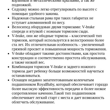
корзинкой и металлическими крыльями, а так же
подножкой.
Седушку можно легко отрегулировать по высоте с
помощью удобного зажима.
Надежная стальная рама при таких габаритах не
уступает алюминиевой по весу.
Велосипед оборудован двумя тормозами: V-brake
спереди и втулкой с ножным тормозом сзади.
V-brake, они же ободные тормоза – классический тип
тормозов, который используется в велостроении более
ста лет. Их отличительная особенность – увеличенный
грязевой просвет и повышенная мощность торможения.
V-brake обладают такими достоинствами, как простота
конструкции и соответственно простота обслуживания,
а также низкий вес.
Комбинация тормозов V-brake и заднего ножного
тормоза дает ребенку больше возможностей научиться
останавливаться.
Оснащен недавно запатентованным коленчатым
подшипником RoyalBaby, который обеспечивает гораздо
более высокую эффективность передачи и более низкое
сопротивление качению.Такой тип подшипников
обеспечивает легкий старт с места и дает возможность
облегчить обслуживание.