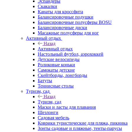
Эспандеры
Скакалки
Канаты для кроссфита
Балансировочные подушки
Балансировочные полусферы BOSU
Балансировочные диски
Масажные полусферы для ног
Активный отдых
Назад
Активный отдых
Настольный футбол, аэрохоккей
Детские велосипеды
Роликовые коньки
Самокаты детские
Скейтборды, лонгборды
Батуты
Теннисные столы
Туризм, сад
Назад
Туризм, сад
Маски и ласты для плавания
Шезлонги
Садовая мебель
Коврики туристические для пляжа, пикника
Зонты садовые и пляжные, тенты-парусы