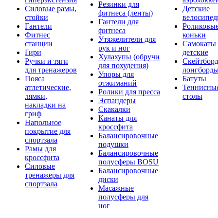
Резинки для
Силовые рамы,
Детские
фитнеса (ленты)
стойки
велосипе
Гантели для
Гантели
Роликовы
фитнеса
Фитнес
коньки
Утяжелители для
станции
Самокаты
рук и ног
Гири
детские
Хулахупы (обручи
Ручки и тяги
Скейтборд
для похудения)
для тренажеров
лонгборд
Упоры для
Пояса
Батуты
отжиманий
атлетические,
Теннисны
Ролики для пресса
лямки,
столы
Эспандеры
накладки на
Скакалки
гриф
Канаты для
Напольное
кроссфита
покрытие для
Балансировочные
спортзала
подушки
Рамы для
Балансировочные
кроссфита
полусферы BOSU
Силовые
Балансировочные
тренажеры для
диски
спортзала
Масажные
полусферы для
ног