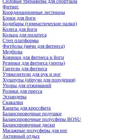
Силовые тренажеры для спортзала
Фитнес
Координационные лестницы
Блоки для йоги
Бодибары (гимнастические палки)
Колеса для йоги
Кольца для пилатеса
Степ платформы
Фитболы (мячи для фитнеса)
Медболы
Коврики для фитнеса и йоги
Резинки для фитнеса (ленты)
Гантели для фитнеса
Утяжелители для рук и ног
Хулахупы (обручи для похудения)
Упоры для отжиманий
Ролики для пресса
Эспандеры
Скакалки
Канаты для кроссфита
Балансировочные подушки
Балансировочные полусферы BOSU
Балансировочные диски
Масажные полусферы для ног
Активный отдых