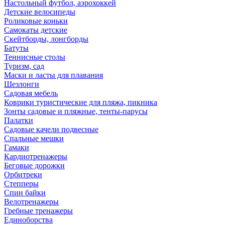
Настольный футбол, аэрохоккей
Детские велосипеды
Роликовые коньки
Самокаты детские
Скейтборды, лонгборды
Батуты
Теннисные столы
Туризм, сад
Маски и ласты для плавания
Шезлонги
Садовая мебель
Коврики туристические для пляжа, пикника
Зонты садовые и пляжные, тенты-парусы
Палатки
Садовые качели подвесные
Спальные мешки
Гамаки
Кардиотренажеры
Беговые дорожки
Орбитреки
Степперы
Спин байки
Велотренажеры
Гребные тренажеры
Единоборства