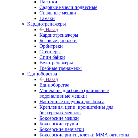
Палатки
Садовые качели подвесные
Спальные мешки
Гамаки
Кардиотренажеры
Назад
Кардиотренажеры
Беговые дорожки
Орбитреки
Степперы
Спин байки
Велотренажеры
Гребные тренажеры
Единоборства
Назад
Единоборства
Манекены для бокса (напольные
водоналивные мешки)
Настенные подушки для бокса
Крепления, цепи, кронштейны для
боксерских мешков
Боксерские мешки
Боксерские груши
Боксерские перчатки
Боксерские ринги, клетки ММА октагоны