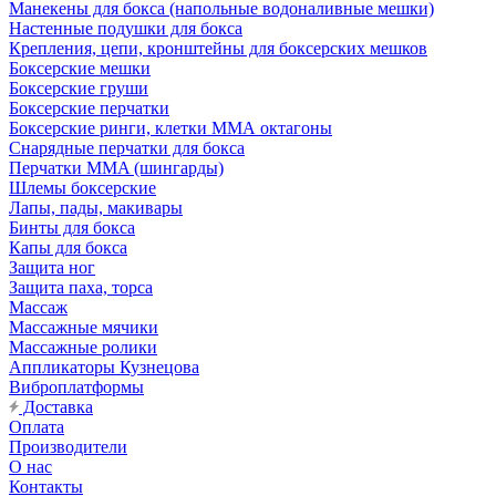
Манекены для бокса (напольные водоналивные мешки)
Настенные подушки для бокса
Крепления, цепи, кронштейны для боксерских мешков
Боксерские мешки
Боксерские груши
Боксерские перчатки
Боксерские ринги, клетки ММА октагоны
Снарядные перчатки для бокса
Перчатки MMA (шингарды)
Шлемы боксерские
Лапы, пады, макивары
Бинты для бокса
Капы для бокса
Защита ног
Защита паха, торса
Массаж
Массажные мячики
Массажные ролики
Аппликаторы Кузнецова
Виброплатформы
Доставка
Оплата
Производители
О нас
Контакты