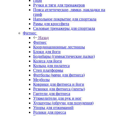
Гири
Ручки и тяги для тренажеров
Пояса атлетические, лямки, накладки на
гриф
Напольное покрытие для спортзала
Рамы для кроссфита
Силовые тренажеры для спортзала
Фитнес
Назад
Фитнес
Координационные лестницы
Блоки для йоги
Бодибары (гимнастические палки)
Колеса для йоги
Кольца для пилатеса
Степ платформы
Фитболы (мячи для фитнеса)
Медболы
Коврики для фитнеса и йоги
Резинки для фитнеса (ленты)
Гантели для фитнеса
Утяжелители для рук и ног
Хулахупы (обручи для похудения)
Упоры для отжиманий
Ролики для пресса