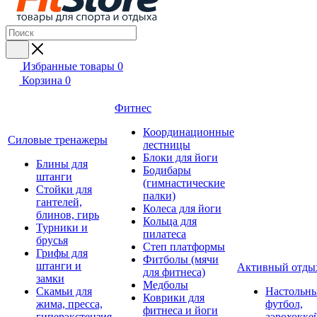
Избранные товары
0
Корзина
0
Фитнес
Координационные
Силовые тренажеры
лестницы
Блоки для йоги
Блины для
Бодибары
штанги
(гимнастические
Стойки для
палки)
гантелей,
Колеса для йоги
блинов, гирь
Кольца для
Турники и
пилатеса
брусья
Степ платформы
Грифы для
Фитболы (мячи
штанги и
Активный отды
для фитнеса)
замки
Медболы
Скамьи для
Настольн
Коврики для
жима, пресса,
футбол,
фитнеса и йоги
гиперэкстензия
аэрохокке