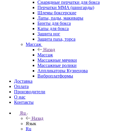
Снарядные перчатки для бокса
Перчатки MMA (шингарды)
Шлемы боксерские
Лапы, пады, макивары
Бинты для бокса
Капы для бокса
Защита ног
Защита паха, торса
Массаж
Назад
Массаж
Массажные мячики
Массажные ролики
Аппликаторы Кузнецова
Виброплатформы
Доставка
Оплата
Производители
О нас
Контакты
Ru
Назад
Язык
Ru