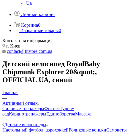
Ua
Личный кабинет
Корзина
0
Избранные товары
0
Контактная информация
г. Киев
contact@fitstore.com.ua
Детский велосипед RoyalBaby
Chipmunk Explorer 20&quot;,
OFFICIAL UA, синий
Главная
—
Активный отдых
Силовые тренажеры
Фитнес
Туризм,
сад
Кардиотренажеры
Единоборства
Массаж
—
Детские велосипеды
Настольный футбол, аэрохоккей
Роликовые коньки
Самокаты