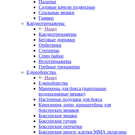
Палатки
Садовые качели подвесные
Спальные мешки
Гамаки
Кардиотренажеры
Назад
Кардиотренажеры
Беговые дорожки
Орбитреки
Степперы
Спин байки
Велотренажеры
Гребные тренажеры
Единоборства
Назад
Единоборства
Манекены для бокса (напольные
водоналивные мешки)
Настенные подушки для бокса
Крепления, цепи, кронштейны для
боксерских мешков
Боксерские мешки
Боксерские груши
Боксерские перчатки
Боксерские ринги, клетки ММА октагоны