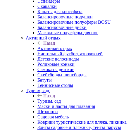
Эспандеры
Скакалки
Канаты для кроссфита
Балансировочные подушки
Балансировочные полусферы BOSU
Балансировочные диски
Масажные полусферы для ног
Активный отдых
Назад
Активный отдых
Настольный футбол, аэрохоккей
Детские велосипеды
Роликовые коньки
Самокаты детские
Скейтборды, лонгборды
Батуты
Теннисные столы
Туризм, сад
Назад
Туризм, сад
Маски и ласты для плавания
Шезлонги
Садовая мебель
Коврики туристические для пляжа, пикника
Зонты садовые и пляжные, тенты-парусы