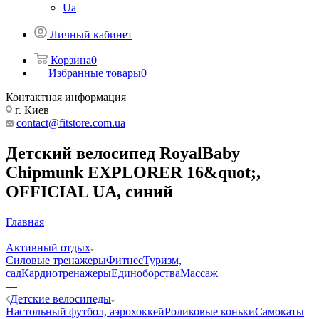
Ua
Личный кабинет
Корзина
0
Избранные товары
0
Контактная информация
г. Киев
contact@fitstore.com.ua
Детский велосипед RoyalBaby
Chipmunk EXPLORER 16&quot;,
OFFICIAL UA, синий
Главная
—
Активный отдых
Силовые тренажеры
Фитнес
Туризм,
сад
Кардиотренажеры
Единоборства
Массаж
—
Детские велосипеды
Настольный футбол, аэрохоккей
Роликовые коньки
Самокаты