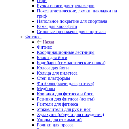
Гири
Ручки и тяги для тренажеров
Пояса атлетические, лямки, накладки на
гриф
Напольное покрытие для спортзала
Рамы для кроссфита
Силовые тренажеры для спортзала
Фитнес
Назад
Фитнес
Координационные лестницы
Блоки для йоги
Бодибары (гимнастические палки)
Колеса для йоги
Кольца для пилатеса
Степ платформы
Фитболы (мячи для фитнеса)
Медболы
Коврики для фитнеса и йоги
Резинки для фитнеса (ленты)
Гантели для фитнеса
Утяжелители для рук и ног
Хулахупы (обручи для похудения)
Упоры для отжиманий
Ролики для пресса