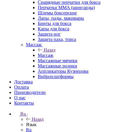
Снарядные перчатки для бокса
Перчатки MMA (шингарды)
Шлемы боксерские
Лапы, пады, макивары
Бинты для бокса
Капы для бокса
Защита ног
Защита паха, торса
Массаж
Назад
Массаж
Массажные мячики
Массажные ролики
Аппликаторы Кузнецова
Виброплатформы
Доставка
Оплата
Производители
О нас
Контакты
Ru
Назад
Язык
Ru