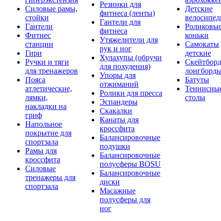
Резинки для
Силовые рамы,
Детские
фитнеса (ленты)
стойки
велосипе
Гантели для
Гантели
Роликовы
фитнеса
Фитнес
коньки
Утяжелители для
станции
Самокаты
рук и ног
Гири
детские
Хулахупы (обручи
Ручки и тяги
Скейтборд
для похудения)
для тренажеров
лонгборд
Упоры для
Пояса
Батуты
отжиманий
атлетические,
Теннисны
Ролики для пресса
лямки,
столы
Эспандеры
накладки на
Скакалки
гриф
Канаты для
Напольное
кроссфита
покрытие для
Балансировочные
спортзала
подушки
Рамы для
Балансировочные
кроссфита
полусферы BOSU
Силовые
Балансировочные
тренажеры для
диски
спортзала
Масажные
полусферы для
ног