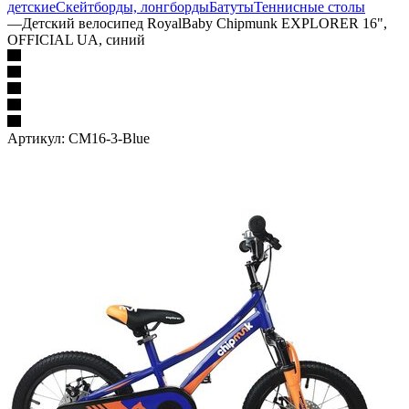
детские
Скейтборды, лонгборды
Батуты
Теннисные столы
—
Детский велосипед RoyalBaby Chipmunk EXPLORER 16",
OFFICIAL UA, синий
Артикул:
CM16-3-Blue