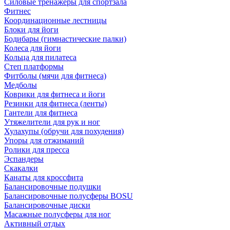
Силовые тренажеры для спортзала
Фитнес
Координационные лестницы
Блоки для йоги
Бодибары (гимнастические палки)
Колеса для йоги
Кольца для пилатеса
Степ платформы
Фитболы (мячи для фитнеса)
Медболы
Коврики для фитнеса и йоги
Резинки для фитнеса (ленты)
Гантели для фитнеса
Утяжелители для рук и ног
Хулахупы (обручи для похудения)
Упоры для отжиманий
Ролики для пресса
Эспандеры
Скакалки
Канаты для кроссфита
Балансировочные подушки
Балансировочные полусферы BOSU
Балансировочные диски
Масажные полусферы для ног
Активный отдых