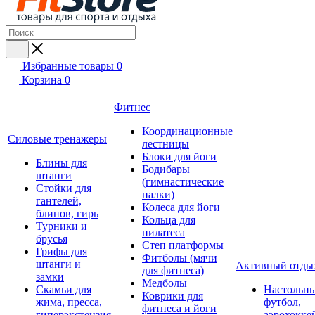
Избранные товары
0
Корзина
0
Фитнес
Координационные
Силовые тренажеры
лестницы
Блоки для йоги
Блины для
Бодибары
штанги
(гимнастические
Стойки для
палки)
гантелей,
Колеса для йоги
блинов, гирь
Кольца для
Турники и
пилатеса
брусья
Степ платформы
Грифы для
Фитболы (мячи
штанги и
Активный отды
для фитнеса)
замки
Медболы
Скамьи для
Настольн
Коврики для
жима, пресса,
футбол,
фитнеса и йоги
гиперэкстензия
аэрохокке