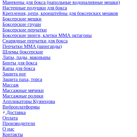
Манекены для бокса (напольные водоналивные мешки)
Настенные подушки для бокса
Крепления, цепи, кронштейны для боксерских мешков
Боксерские мешки
Боксерские груши
Боксерские перчатки
Боксерские ринги, клетки ММА октагоны
Снарядные перчатки для бокса
Перчатки MMA (шингарды)
Шлемы боксерские
Лапы, пады, макивары
Бинты для бокса
Капы для бокса
Защита ног
Защита паха, торса
Массаж
Массажные мячики
Массажные ролики
Аппликаторы Кузнецова
Виброплатформы
Доставка
Оплата
Производители
О нас
Контакты