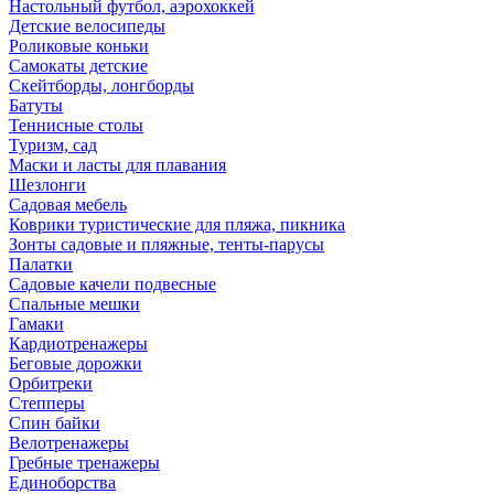
Настольный футбол, аэрохоккей
Детские велосипеды
Роликовые коньки
Самокаты детские
Скейтборды, лонгборды
Батуты
Теннисные столы
Туризм, сад
Маски и ласты для плавания
Шезлонги
Садовая мебель
Коврики туристические для пляжа, пикника
Зонты садовые и пляжные, тенты-парусы
Палатки
Садовые качели подвесные
Спальные мешки
Гамаки
Кардиотренажеры
Беговые дорожки
Орбитреки
Степперы
Спин байки
Велотренажеры
Гребные тренажеры
Единоборства