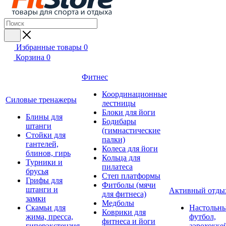
Избранные товары
0
Корзина
0
Фитнес
Координационные
Силовые тренажеры
лестницы
Блоки для йоги
Блины для
Бодибары
штанги
(гимнастические
Стойки для
палки)
гантелей,
Колеса для йоги
блинов, гирь
Кольца для
Турники и
пилатеса
брусья
Степ платформы
Грифы для
Фитболы (мячи
штанги и
Активный отды
для фитнеса)
замки
Медболы
Скамьи для
Настольн
Коврики для
жима, пресса,
футбол,
фитнеса и йоги
гиперэкстензия
аэрохокке