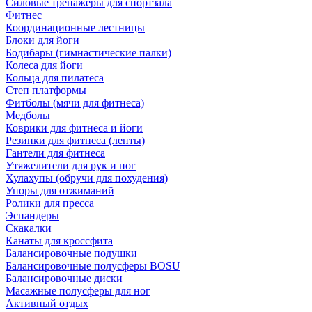
Силовые тренажеры для спортзала
Фитнес
Координационные лестницы
Блоки для йоги
Бодибары (гимнастические палки)
Колеса для йоги
Кольца для пилатеса
Степ платформы
Фитболы (мячи для фитнеса)
Медболы
Коврики для фитнеса и йоги
Резинки для фитнеса (ленты)
Гантели для фитнеса
Утяжелители для рук и ног
Хулахупы (обручи для похудения)
Упоры для отжиманий
Ролики для пресса
Эспандеры
Скакалки
Канаты для кроссфита
Балансировочные подушки
Балансировочные полусферы BOSU
Балансировочные диски
Масажные полусферы для ног
Активный отдых