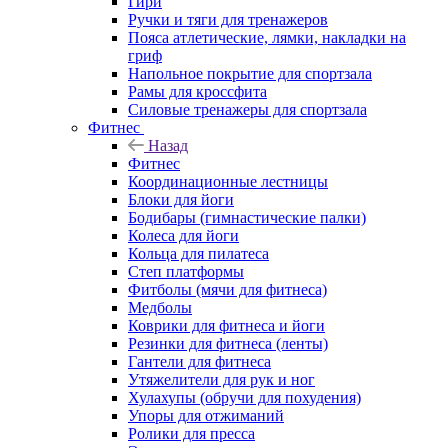
Гири
Ручки и тяги для тренажеров
Пояса атлетические, лямки, накладки на
гриф
Напольное покрытие для спортзала
Рамы для кроссфита
Силовые тренажеры для спортзала
Фитнес
Назад
Фитнес
Координационные лестницы
Блоки для йоги
Бодибары (гимнастические палки)
Колеса для йоги
Кольца для пилатеса
Степ платформы
Фитболы (мячи для фитнеса)
Медболы
Коврики для фитнеса и йоги
Резинки для фитнеса (ленты)
Гантели для фитнеса
Утяжелители для рук и ног
Хулахупы (обручи для похудения)
Упоры для отжиманий
Ролики для пресса