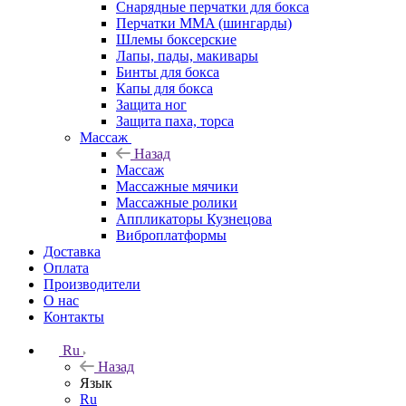
Снарядные перчатки для бокса
Перчатки MMA (шингарды)
Шлемы боксерские
Лапы, пады, макивары
Бинты для бокса
Капы для бокса
Защита ног
Защита паха, торса
Массаж
Назад
Массаж
Массажные мячики
Массажные ролики
Аппликаторы Кузнецова
Виброплатформы
Доставка
Оплата
Производители
О нас
Контакты
Ru
Назад
Язык
Ru