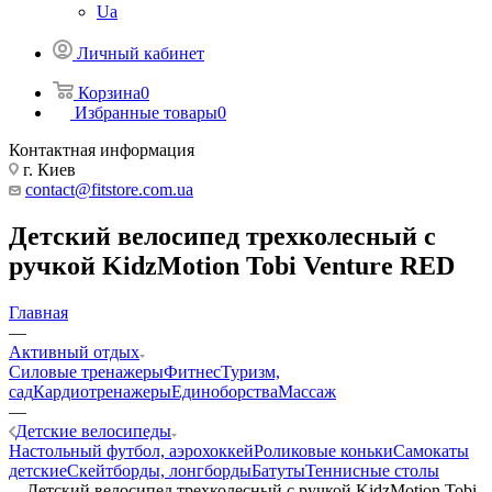
Ua
Личный кабинет
Корзина
0
Избранные товары
0
Контактная информация
г. Киев
contact@fitstore.com.ua
Детский велосипед трехколесный с
ручкой KidzMotion Tobi Venture RED
Главная
—
Активный отдых
Силовые тренажеры
Фитнес
Туризм,
сад
Кардиотренажеры
Единоборства
Массаж
—
Детские велосипеды
Настольный футбол, аэрохоккей
Роликовые коньки
Самокаты
детские
Скейтборды, лонгборды
Батуты
Теннисные столы
—
Детский велосипед трехколесный с ручкой KidzMotion Tobi