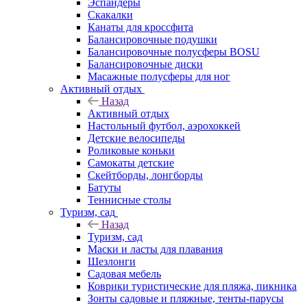
Эспандеры
Скакалки
Канаты для кроссфита
Балансировочные подушки
Балансировочные полусферы BOSU
Балансировочные диски
Масажные полусферы для ног
Активный отдых
Назад
Активный отдых
Настольный футбол, аэрохоккей
Детские велосипеды
Роликовые коньки
Самокаты детские
Скейтборды, лонгборды
Батуты
Теннисные столы
Туризм, сад
Назад
Туризм, сад
Маски и ласты для плавания
Шезлонги
Садовая мебель
Коврики туристические для пляжа, пикника
Зонты садовые и пляжные, тенты-парусы