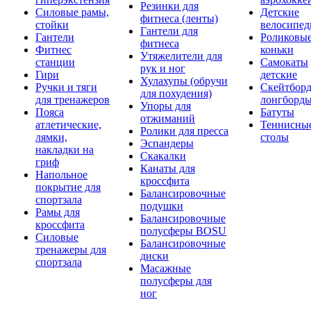
Резинки для
Силовые рамы,
Детские
фитнеса (ленты)
стойки
велосипе
Гантели для
Гантели
Роликовы
фитнеса
Фитнес
коньки
Утяжелители для
станции
Самокаты
рук и ног
Гири
детские
Хулахупы (обручи
Ручки и тяги
Скейтборд
для похудения)
для тренажеров
лонгборд
Упоры для
Пояса
Батуты
отжиманий
атлетические,
Теннисны
Ролики для пресса
лямки,
столы
Эспандеры
накладки на
Скакалки
гриф
Канаты для
Напольное
кроссфита
покрытие для
Балансировочные
спортзала
подушки
Рамы для
Балансировочные
кроссфита
полусферы BOSU
Силовые
Балансировочные
тренажеры для
диски
спортзала
Масажные
полусферы для
ног