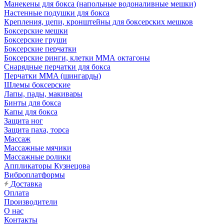
Манекены для бокса (напольные водоналивные мешки)
Настенные подушки для бокса
Крепления, цепи, кронштейны для боксерских мешков
Боксерские мешки
Боксерские груши
Боксерские перчатки
Боксерские ринги, клетки ММА октагоны
Снарядные перчатки для бокса
Перчатки MMA (шингарды)
Шлемы боксерские
Лапы, пады, макивары
Бинты для бокса
Капы для бокса
Защита ног
Защита паха, торса
Массаж
Массажные мячики
Массажные ролики
Аппликаторы Кузнецова
Виброплатформы
Доставка
Оплата
Производители
О нас
Контакты