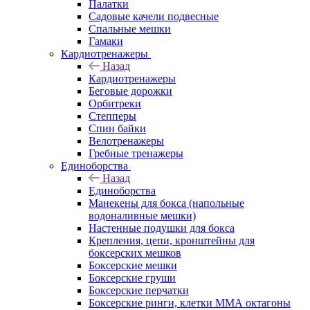
Палатки
Садовые качели подвесные
Спальные мешки
Гамаки
Кардиотренажеры
Назад
Кардиотренажеры
Беговые дорожки
Орбитреки
Степперы
Спин байки
Велотренажеры
Гребные тренажеры
Единоборства
Назад
Единоборства
Манекены для бокса (напольные
водоналивные мешки)
Настенные подушки для бокса
Крепления, цепи, кронштейны для
боксерских мешков
Боксерские мешки
Боксерские груши
Боксерские перчатки
Боксерские ринги, клетки ММА октагоны