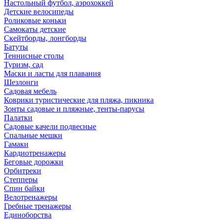
Настольный футбол, аэрохоккей
Детские велосипеды
Роликовые коньки
Самокаты детские
Скейтборды, лонгборды
Батуты
Теннисные столы
Туризм, сад
Маски и ласты для плавания
Шезлонги
Садовая мебель
Коврики туристические для пляжа, пикника
Зонты садовые и пляжные, тенты-парусы
Палатки
Садовые качели подвесные
Спальные мешки
Гамаки
Кардиотренажеры
Беговые дорожки
Орбитреки
Степперы
Спин байки
Велотренажеры
Гребные тренажеры
Единоборства