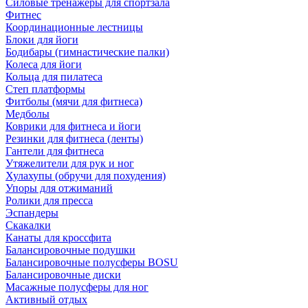
Силовые тренажеры для спортзала
Фитнес
Координационные лестницы
Блоки для йоги
Бодибары (гимнастические палки)
Колеса для йоги
Кольца для пилатеса
Степ платформы
Фитболы (мячи для фитнеса)
Медболы
Коврики для фитнеса и йоги
Резинки для фитнеса (ленты)
Гантели для фитнеса
Утяжелители для рук и ног
Хулахупы (обручи для похудения)
Упоры для отжиманий
Ролики для пресса
Эспандеры
Скакалки
Канаты для кроссфита
Балансировочные подушки
Балансировочные полусферы BOSU
Балансировочные диски
Масажные полусферы для ног
Активный отдых