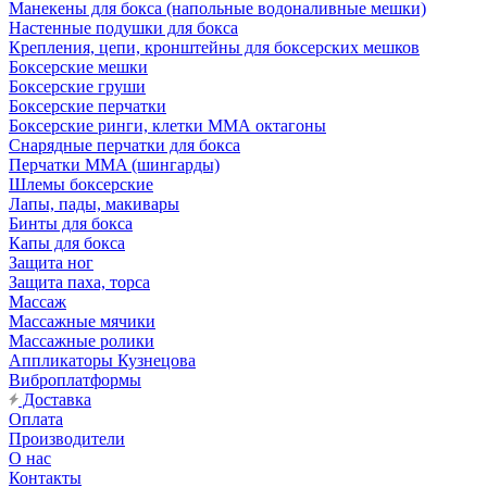
Манекены для бокса (напольные водоналивные мешки)
Настенные подушки для бокса
Крепления, цепи, кронштейны для боксерских мешков
Боксерские мешки
Боксерские груши
Боксерские перчатки
Боксерские ринги, клетки ММА октагоны
Снарядные перчатки для бокса
Перчатки MMA (шингарды)
Шлемы боксерские
Лапы, пады, макивары
Бинты для бокса
Капы для бокса
Защита ног
Защита паха, торса
Массаж
Массажные мячики
Массажные ролики
Аппликаторы Кузнецова
Виброплатформы
Доставка
Оплата
Производители
О нас
Контакты