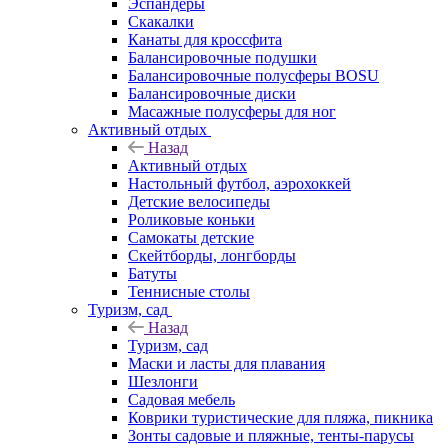
Эспандеры
Скакалки
Канаты для кроссфита
Балансировочные подушки
Балансировочные полусферы BOSU
Балансировочные диски
Масажные полусферы для ног
Активный отдых
Назад
Активный отдых
Настольный футбол, аэрохоккей
Детские велосипеды
Роликовые коньки
Самокаты детские
Скейтборды, лонгборды
Батуты
Теннисные столы
Туризм, сад
Назад
Туризм, сад
Маски и ласты для плавания
Шезлонги
Садовая мебель
Коврики туристические для пляжа, пикника
Зонты садовые и пляжные, тенты-парусы