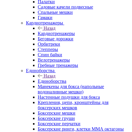
Палатки
Садовые качели подвесные
Спальные мешки
Гамаки
Кардиотренажеры
Назад
Кардиотренажеры
Беговые дорожки
Орбитреки
Степперы
Спин байки
Велотренажеры
Гребные тренажеры
Единоборства
Назад
Единоборства
Манекены для бокса (напольные
водоналивные мешки)
Настенные подушки для бокса
Крепления, цепи, кронштейны для
боксерских мешков
Боксерские мешки
Боксерские груши
Боксерские перчатки
Боксерские ринги, клетки ММА октагоны