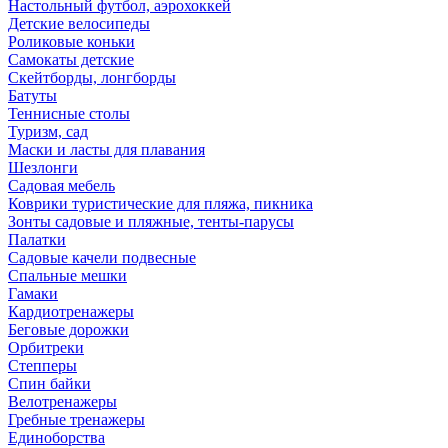
Настольный футбол, аэрохоккей
Детские велосипеды
Роликовые коньки
Самокаты детские
Скейтборды, лонгборды
Батуты
Теннисные столы
Туризм, сад
Маски и ласты для плавания
Шезлонги
Садовая мебель
Коврики туристические для пляжа, пикника
Зонты садовые и пляжные, тенты-парусы
Палатки
Садовые качели подвесные
Спальные мешки
Гамаки
Кардиотренажеры
Беговые дорожки
Орбитреки
Степперы
Спин байки
Велотренажеры
Гребные тренажеры
Единоборства