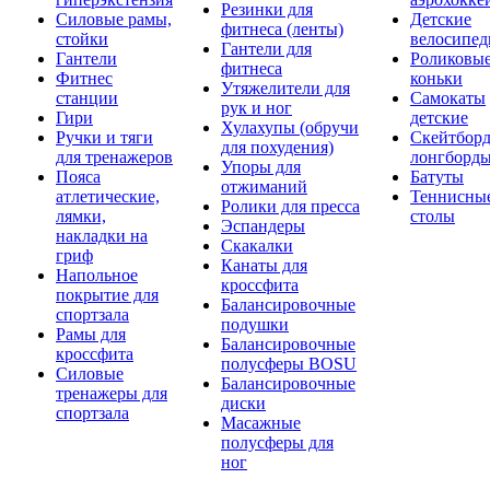
Резинки для
Силовые рамы,
Детские
фитнеса (ленты)
стойки
велосипе
Гантели для
Гантели
Роликовы
фитнеса
Фитнес
коньки
Утяжелители для
станции
Самокаты
рук и ног
Гири
детские
Хулахупы (обручи
Ручки и тяги
Скейтборд
для похудения)
для тренажеров
лонгборд
Упоры для
Пояса
Батуты
отжиманий
атлетические,
Теннисны
Ролики для пресса
лямки,
столы
Эспандеры
накладки на
Скакалки
гриф
Канаты для
Напольное
кроссфита
покрытие для
Балансировочные
спортзала
подушки
Рамы для
Балансировочные
кроссфита
полусферы BOSU
Силовые
Балансировочные
тренажеры для
диски
спортзала
Масажные
полусферы для
ног