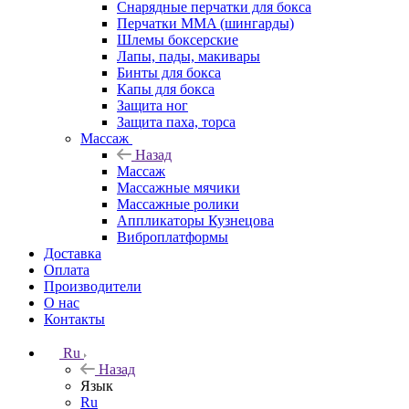
Снарядные перчатки для бокса
Перчатки MMA (шингарды)
Шлемы боксерские
Лапы, пады, макивары
Бинты для бокса
Капы для бокса
Защита ног
Защита паха, торса
Массаж
Назад
Массаж
Массажные мячики
Массажные ролики
Аппликаторы Кузнецова
Виброплатформы
Доставка
Оплата
Производители
О нас
Контакты
Ru
Назад
Язык
Ru