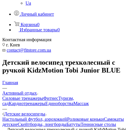
Ua
Личный кабинет
Корзина
0
Избранные товары
0
Контактная информация
г. Киев
contact@fitstore.com.ua
Детский велосипед трехколесный с
ручкой KidzMotion Tobi Junior BLUE
Главная
—
Активный отдых
Силовые тренажеры
Фитнес
Туризм,
сад
Кардиотренажеры
Единоборства
Массаж
—
Детские велосипеды
Настольный футбол, аэрохоккей
Роликовые коньки
Самокаты
детские
Скейтборды, лонгборды
Батуты
Теннисные столы
—
Детский велосипед трехколесный с ручкой KidzMotion Tobi