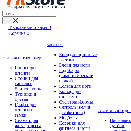
Избранные товары
0
Корзина
0
Фитнес
Координационные
Силовые тренажеры
лестницы
Блоки для йоги
Блины для
Бодибары
штанги
(гимнастические
Стойки для
палки)
гантелей,
Колеса для йоги
блинов, гирь
Кольца для
Турники и
пилатеса
брусья
Степ платформы
Грифы для
Фитболы (мячи
штанги и
Активный отды
для фитнеса)
замки
Медболы
Скамьи для
Настольн
Коврики для
жима, пресса,
футбол,
фитнеса и йоги
гиперэкстензия
аэрохокке