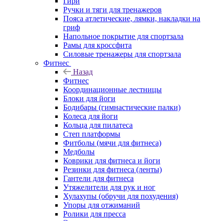
Гири
Ручки и тяги для тренажеров
Пояса атлетические, лямки, накладки на
гриф
Напольное покрытие для спортзала
Рамы для кроссфита
Силовые тренажеры для спортзала
Фитнес
Назад
Фитнес
Координационные лестницы
Блоки для йоги
Бодибары (гимнастические палки)
Колеса для йоги
Кольца для пилатеса
Степ платформы
Фитболы (мячи для фитнеса)
Медболы
Коврики для фитнеса и йоги
Резинки для фитнеса (ленты)
Гантели для фитнеса
Утяжелители для рук и ног
Хулахупы (обручи для похудения)
Упоры для отжиманий
Ролики для пресса