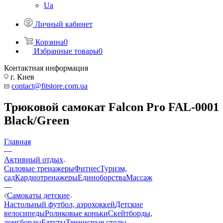
Ua
Личный кабинет
Корзина
0
Избранные товары
0
Контактная информация
г. Киев
contact@fitstore.com.ua
Трюковой самокат Falcon Pro FAL-0001
Black/Green
Главная
—
Активный отдых
Силовые тренажеры
Фитнес
Туризм,
сад
Кардиотренажеры
Единоборства
Массаж
—
Самокаты детские
Настольный футбол, аэрохоккей
Детские
велосипеды
Роликовые коньки
Скейтборды,
лонгборды
Батуты
Теннисные столы