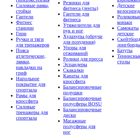
Резинки для
Силовые рамы,
Детские
фитнеса (ленты)
стойки
велосипе
Гантели для
Гантели
Роликовы
фитнеса
Фитнес
коньки
Утяжелители для
станции
Самокаты
рук и ног
Гири
детские
Хулахупы (обручи
Ручки и тяги
Скейтборд
для похудения)
для тренажеров
лонгборд
Упоры для
Пояса
Батуты
отжиманий
атлетические,
Теннисны
Ролики для пресса
лямки,
столы
Эспандеры
накладки на
Скакалки
гриф
Канаты для
Напольное
кроссфита
покрытие для
Балансировочные
спортзала
подушки
Рамы для
Балансировочные
кроссфита
полусферы BOSU
Силовые
Балансировочные
тренажеры для
диски
спортзала
Масажные
полусферы для
ног