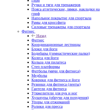
Гири
Ручки и тяги для тренажеров
Пояса атлетические, лямки, накладки на
гриф
Напольное покрытие для спортзала
Рамы для кроссфита
Силовые тренажеры для спортзала
Фитнес
Назад
Фитнес
Координационные лестницы
Блоки для йоги
Бодибары (гимнастические палки)
Колеса для йоги
Кольца для пилатеса
Степ платформы
Фитболы (мячи для фитнеса)
Медболы
Коврики для фитнеса и йоги
Резинки для фитнеса (ленты)
Гантели для фитнеса
Утяжелители для рук и ног
Хулахупы (обручи для похудения)
Упоры для отжиманий
Ролики для пресса