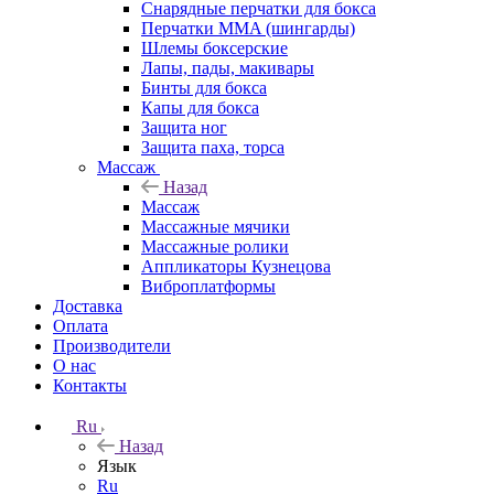
Снарядные перчатки для бокса
Перчатки MMA (шингарды)
Шлемы боксерские
Лапы, пады, макивары
Бинты для бокса
Капы для бокса
Защита ног
Защита паха, торса
Массаж
Назад
Массаж
Массажные мячики
Массажные ролики
Аппликаторы Кузнецова
Виброплатформы
Доставка
Оплата
Производители
О нас
Контакты
Ru
Назад
Язык
Ru