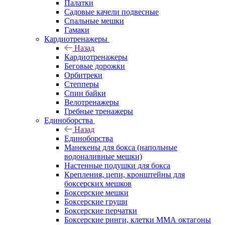
Палатки
Садовые качели подвесные
Спальные мешки
Гамаки
Кардиотренажеры
Назад
Кардиотренажеры
Беговые дорожки
Орбитреки
Степперы
Спин байки
Велотренажеры
Гребные тренажеры
Единоборства
Назад
Единоборства
Манекены для бокса (напольные
водоналивные мешки)
Настенные подушки для бокса
Крепления, цепи, кронштейны для
боксерских мешков
Боксерские мешки
Боксерские груши
Боксерские перчатки
Боксерские ринги, клетки ММА октагоны