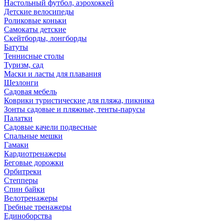
Настольный футбол, аэрохоккей
Детские велосипеды
Роликовые коньки
Самокаты детские
Скейтборды, лонгборды
Батуты
Теннисные столы
Туризм, сад
Маски и ласты для плавания
Шезлонги
Садовая мебель
Коврики туристические для пляжа, пикника
Зонты садовые и пляжные, тенты-парусы
Палатки
Садовые качели подвесные
Спальные мешки
Гамаки
Кардиотренажеры
Беговые дорожки
Орбитреки
Степперы
Спин байки
Велотренажеры
Гребные тренажеры
Единоборства