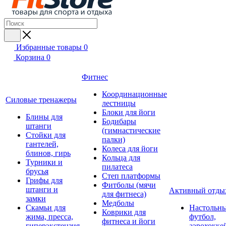
Избранные товары
0
Корзина
0
Фитнес
Координационные
Силовые тренажеры
лестницы
Блоки для йоги
Блины для
Бодибары
штанги
(гимнастические
Стойки для
палки)
гантелей,
Колеса для йоги
блинов, гирь
Кольца для
Турники и
пилатеса
брусья
Степ платформы
Грифы для
Фитболы (мячи
штанги и
Активный отды
для фитнеса)
замки
Медболы
Скамьи для
Настольн
Коврики для
жима, пресса,
футбол,
фитнеса и йоги
гиперэкстензия
аэрохокке