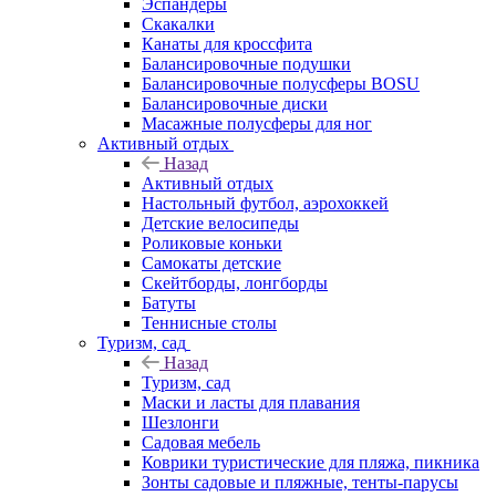
Эспандеры
Скакалки
Канаты для кроссфита
Балансировочные подушки
Балансировочные полусферы BOSU
Балансировочные диски
Масажные полусферы для ног
Активный отдых
Назад
Активный отдых
Настольный футбол, аэрохоккей
Детские велосипеды
Роликовые коньки
Самокаты детские
Скейтборды, лонгборды
Батуты
Теннисные столы
Туризм, сад
Назад
Туризм, сад
Маски и ласты для плавания
Шезлонги
Садовая мебель
Коврики туристические для пляжа, пикника
Зонты садовые и пляжные, тенты-парусы