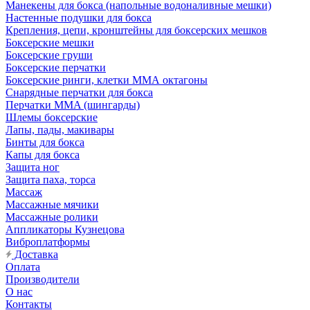
Манекены для бокса (напольные водоналивные мешки)
Настенные подушки для бокса
Крепления, цепи, кронштейны для боксерских мешков
Боксерские мешки
Боксерские груши
Боксерские перчатки
Боксерские ринги, клетки ММА октагоны
Снарядные перчатки для бокса
Перчатки MMA (шингарды)
Шлемы боксерские
Лапы, пады, макивары
Бинты для бокса
Капы для бокса
Защита ног
Защита паха, торса
Массаж
Массажные мячики
Массажные ролики
Аппликаторы Кузнецова
Виброплатформы
Доставка
Оплата
Производители
О нас
Контакты