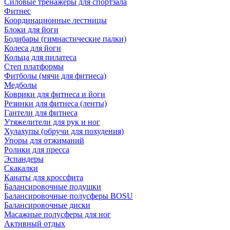
Силовые тренажеры для спортзала
Фитнес
Координационные лестницы
Блоки для йоги
Бодибары (гимнастические палки)
Колеса для йоги
Кольца для пилатеса
Степ платформы
Фитболы (мячи для фитнеса)
Медболы
Коврики для фитнеса и йоги
Резинки для фитнеса (ленты)
Гантели для фитнеса
Утяжелители для рук и ног
Хулахупы (обручи для похудения)
Упоры для отжиманий
Ролики для пресса
Эспандеры
Скакалки
Канаты для кроссфита
Балансировочные подушки
Балансировочные полусферы BOSU
Балансировочные диски
Масажные полусферы для ног
Активный отдых