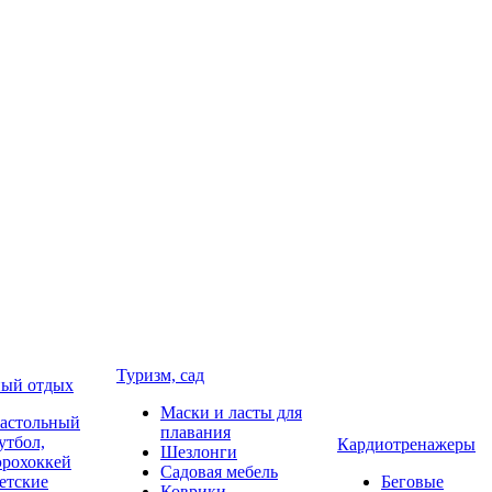
Туризм, сад
ый отдых
Маски и ласты для
астольный
плавания
утбол,
Кардиотренажеры
Шезлонги
эрохоккей
Садовая мебель
етские
Беговые
Коврики