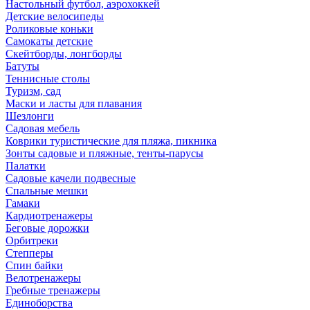
Настольный футбол, аэрохоккей
Детские велосипеды
Роликовые коньки
Самокаты детские
Скейтборды, лонгборды
Батуты
Теннисные столы
Туризм, сад
Маски и ласты для плавания
Шезлонги
Садовая мебель
Коврики туристические для пляжа, пикника
Зонты садовые и пляжные, тенты-парусы
Палатки
Садовые качели подвесные
Спальные мешки
Гамаки
Кардиотренажеры
Беговые дорожки
Орбитреки
Степперы
Спин байки
Велотренажеры
Гребные тренажеры
Единоборства