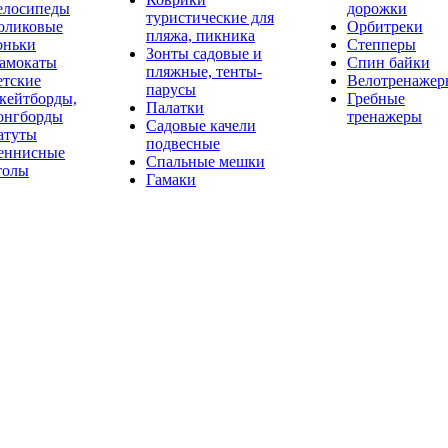
елосипеды
дорожки
туристические для
оликовые
Орбитреки
пляжа, пикника
оньки
Степперы
Зонты садовые и
амокаты
Спин байки
пляжные, тенты-
етские
Велотренажер
парусы
кейтборды,
Гребные
Палатки
онгборды
тренажеры
Садовые качели
атуты
подвесные
еннисные
Спальные мешки
толы
Гамаки