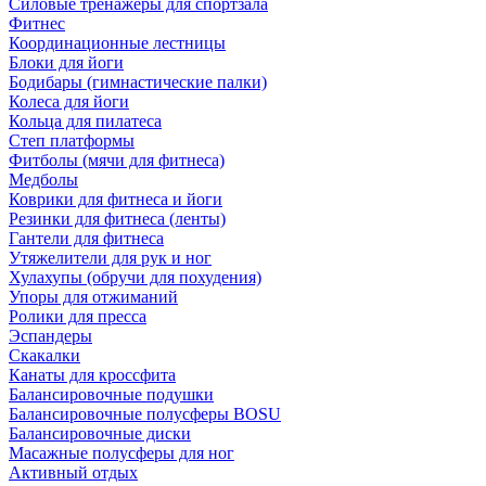
Силовые тренажеры для спортзала
Фитнес
Координационные лестницы
Блоки для йоги
Бодибары (гимнастические палки)
Колеса для йоги
Кольца для пилатеса
Степ платформы
Фитболы (мячи для фитнеса)
Медболы
Коврики для фитнеса и йоги
Резинки для фитнеса (ленты)
Гантели для фитнеса
Утяжелители для рук и ног
Хулахупы (обручи для похудения)
Упоры для отжиманий
Ролики для пресса
Эспандеры
Скакалки
Канаты для кроссфита
Балансировочные подушки
Балансировочные полусферы BOSU
Балансировочные диски
Масажные полусферы для ног
Активный отдых