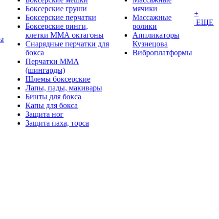
Боксерские груши
мячики
+
Боксерские перчатки
Массажные
ЕЩЕ
Боксерские ринги,
ролики
клетки ММА октагоны
Аппликаторы
ы
Снарядные перчатки для
Кузнецова
бокса
Виброплатформы
Перчатки MMA
(шингарды)
Шлемы боксерские
Лапы, пады, макивары
Бинты для бокса
Капы для бокса
Защита ног
Защита паха, торса