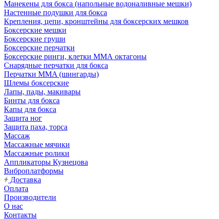
Манекены для бокса (напольные водоналивные мешки)
Настенные подушки для бокса
Крепления, цепи, кронштейны для боксерских мешков
Боксерские мешки
Боксерские груши
Боксерские перчатки
Боксерские ринги, клетки ММА октагоны
Снарядные перчатки для бокса
Перчатки MMA (шингарды)
Шлемы боксерские
Лапы, пады, макивары
Бинты для бокса
Капы для бокса
Защита ног
Защита паха, торса
Массаж
Массажные мячики
Массажные ролики
Аппликаторы Кузнецова
Виброплатформы
Доставка
Оплата
Производители
О нас
Контакты