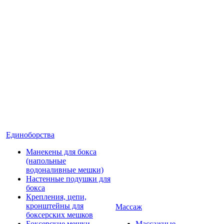
Единоборства
Манекены для бокса
(напольные
водоналивные мешки)
Настенные подушки для
бокса
Крепления, цепи,
кронштейны для
Массаж
боксерских мешков
Боксерские мешки
Массажные