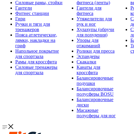
Силовые рамы, стойки
фитнеса (ленты)
в
Гантели
Гантели для
Р
Фитнес станции
фитнеса
к
Гири
Утяжелители для
С
Ручки и тяги для
рук и ног
д
тренажеров
Хулахупы (обручи
С
Пояса атлетические,
для похудения)
л
лямки, накладки на
Упоры для
Б
гриф
отжиманий
Т
Напольное покрытие
Ролики для пресса
с
для спортзала
Эспандеры
Рамы для кроссфита
Скакалки
Силовые тренажеры
Канаты для
для спортзала
кроссфита
Балансировочные
подушки
Балансировочные
полусферы BOSU
Балансировочные
диски
Масажные
полусферы для ног