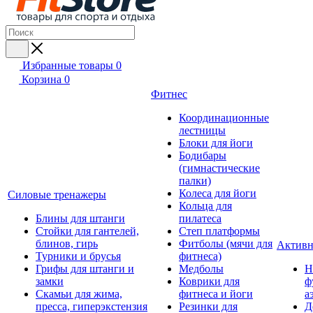
Избранные товары
0
Корзина
0
Фитнес
Координационные
лестницы
Блоки для йоги
Бодибары
(гимнастические
палки)
Колеса для йоги
Силовые тренажеры
Кольца для
Блины для штанги
пилатеса
Стойки для гантелей,
Степ платформы
блинов, гирь
Фитболы (мячи для
Активн
Турники и брусья
фитнеса)
Грифы для штанги и
Медболы
Н
замки
Коврики для
ф
Скамьи для жима,
фитнеса и йоги
а
пресса, гиперэкстензия
Резинки для
Д