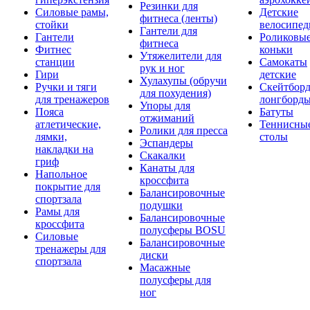
Резинки для
Силовые рамы,
Детские
фитнеса (ленты)
стойки
велосипе
Гантели для
Гантели
Роликовы
фитнеса
Фитнес
коньки
Утяжелители для
станции
Самокаты
рук и ног
Гири
детские
Хулахупы (обручи
Ручки и тяги
Скейтборд
для похудения)
для тренажеров
лонгборд
Упоры для
Пояса
Батуты
отжиманий
атлетические,
Теннисны
Ролики для пресса
лямки,
столы
Эспандеры
накладки на
Скакалки
гриф
Канаты для
Напольное
кроссфита
покрытие для
Балансировочные
спортзала
подушки
Рамы для
Балансировочные
кроссфита
полусферы BOSU
Силовые
Балансировочные
тренажеры для
диски
спортзала
Масажные
полусферы для
ног