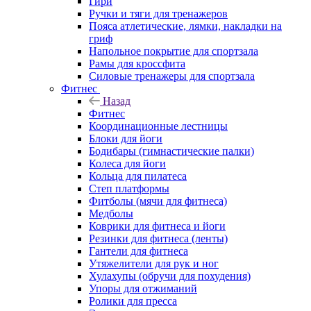
Гири
Ручки и тяги для тренажеров
Пояса атлетические, лямки, накладки на
гриф
Напольное покрытие для спортзала
Рамы для кроссфита
Силовые тренажеры для спортзала
Фитнес
Назад
Фитнес
Координационные лестницы
Блоки для йоги
Бодибары (гимнастические палки)
Колеса для йоги
Кольца для пилатеса
Степ платформы
Фитболы (мячи для фитнеса)
Медболы
Коврики для фитнеса и йоги
Резинки для фитнеса (ленты)
Гантели для фитнеса
Утяжелители для рук и ног
Хулахупы (обручи для похудения)
Упоры для отжиманий
Ролики для пресса