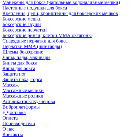
Манекены для бокса (напольные водоналивные мешки)
Настенные подушки для бокса
Крепления, цепи, кронштейны для боксерских мешков
Боксерские мешки
Боксерские груши
Боксерские перчатки
Боксерские ринги, клетки ММА октагоны
Снарядные перчатки для бокса
Перчатки MMA (шингарды)
Шлемы боксерские
Лапы, пады, макивары
Бинты для бокса
Капы для бокса
Защита ног
Защита паха, торса
Массаж
Массажные мячики
Массажные ролики
Аппликаторы Кузнецова
Виброплатформы
Доставка
Оплата
Производители
О нас
Контакты