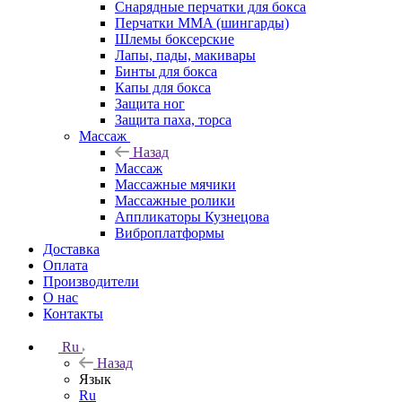
Снарядные перчатки для бокса
Перчатки MMA (шингарды)
Шлемы боксерские
Лапы, пады, макивары
Бинты для бокса
Капы для бокса
Защита ног
Защита паха, торса
Массаж
Назад
Массаж
Массажные мячики
Массажные ролики
Аппликаторы Кузнецова
Виброплатформы
Доставка
Оплата
Производители
О нас
Контакты
Ru
Назад
Язык
Ru