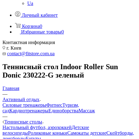
Ua
Личный кабинет
Корзина
0
Избранные товары
0
Контактная информация
г. Киев
contact@fitstore.com.ua
Теннисный стол Indoor Roller Sun
Donic 230222-G зеленый
Главная
—
Активный отдых
Силовые тренажеры
Фитнес
Туризм,
сад
Кардиотренажеры
Единоборства
Массаж
—
Теннисные столы
Настольный футбол, аэрохоккей
Детские
велосипеды
Роликовые коньки
Самокаты детские
Скейтборды,
лонгборды
Батуты