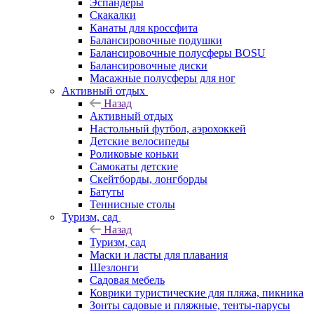
Эспандеры
Скакалки
Канаты для кроссфита
Балансировочные подушки
Балансировочные полусферы BOSU
Балансировочные диски
Масажные полусферы для ног
Активный отдых
Назад
Активный отдых
Настольный футбол, аэрохоккей
Детские велосипеды
Роликовые коньки
Самокаты детские
Скейтборды, лонгборды
Батуты
Теннисные столы
Туризм, сад
Назад
Туризм, сад
Маски и ласты для плавания
Шезлонги
Садовая мебель
Коврики туристические для пляжа, пикника
Зонты садовые и пляжные, тенты-парусы