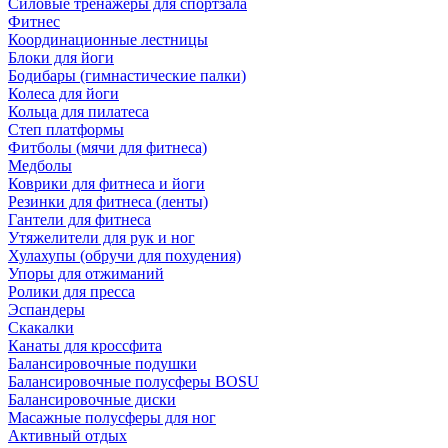
Силовые тренажеры для спортзала
Фитнес
Координационные лестницы
Блоки для йоги
Бодибары (гимнастические палки)
Колеса для йоги
Кольца для пилатеса
Степ платформы
Фитболы (мячи для фитнеса)
Медболы
Коврики для фитнеса и йоги
Резинки для фитнеса (ленты)
Гантели для фитнеса
Утяжелители для рук и ног
Хулахупы (обручи для похудения)
Упоры для отжиманий
Ролики для пресса
Эспандеры
Скакалки
Канаты для кроссфита
Балансировочные подушки
Балансировочные полусферы BOSU
Балансировочные диски
Масажные полусферы для ног
Активный отдых