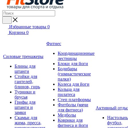
Избранные товары
0
Корзина
0
Фитнес
Координационные
Силовые тренажеры
лестницы
Блоки для йоги
Блины для
Бодибары
штанги
(гимнастические
Стойки для
палки)
гантелей,
Колеса для йоги
блинов, гирь
Кольца для
Турники и
пилатеса
брусья
Степ платформы
Грифы для
Фитболы (мячи
штанги и
Активный отды
для фитнеса)
замки
Медболы
Скамьи для
Настольн
Коврики для
жима, пресса,
футбол,
фитнеса и йоги
гиперэкстензия
аэрохокке