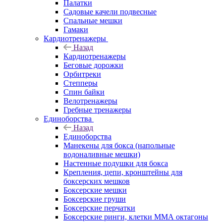
Палатки
Садовые качели подвесные
Спальные мешки
Гамаки
Кардиотренажеры
Назад
Кардиотренажеры
Беговые дорожки
Орбитреки
Степперы
Спин байки
Велотренажеры
Гребные тренажеры
Единоборства
Назад
Единоборства
Манекены для бокса (напольные
водоналивные мешки)
Настенные подушки для бокса
Крепления, цепи, кронштейны для
боксерских мешков
Боксерские мешки
Боксерские груши
Боксерские перчатки
Боксерские ринги, клетки ММА октагоны