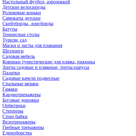
Настольный футбол, аэрохоккей
Детские велосипеды
Роликовые коньки
Самокаты детские
Скейтборды, лонгборды
Батуты
Теннисные столы
Туризм, сад
Маски и ласты для плавания
Шезлонги
Садовая мебель
Коврики туристические для пляжа, пикника
Зонты садовые и пляжные, тенты-парусы
Палатки
Садовые качели подвесные
Спальные мешки
Гамаки
Кардиотренажеры
Беговые дорожки
Орбитреки
Степперы
Спин байки
Велотренажеры
Гребные тренажеры
Единоборства