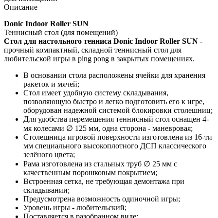
Описание
Donic Indoor Roller SUN
Теннисный стол (для помещений)
Стол для настольного тенниса
Donic Indoor Roller SUN
-
прочный компактный, складной теннисный стол для
любительской игры в ping pong в закрытых помещениях.
В основании стола расположены ячейки для хранения
ракеток и мячей;
Стол имеет удобную систему складывания,
позволяющую быстро и легко подготовить его к игре,
оборудован надежной системой блокировки столешниц;
Для удобства перемещения теннисный стол оснащен 4-
мя колесами ∅ 125 мм, одна сторона - маневровая;
Столешница игровой поверхности изготовлена из 16-ти
мм специального высокоплотного ДСП классического
зелёного цвета;
Рама изготовлена из стальных труб ∅ 25 мм с
качественным порошковым покрытием;
Встроенная сетка, не требующая демонтажа при
складывании;
Предусмотрена возможность одиночной игры;
Уровень игры - любительский;
Поставляется в разобранном виде;